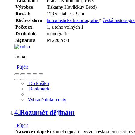
Nakladatel
Praha : Karolinum, 1993
Výrobce
Tiskárny Havlíčkův Brod)
Rozsah
178 s. : tab. ; 23 cm
Klíčová slova
humanistická historiografie
*
česká historiogr
Počet ex.
1, z toho volných 1
Druh dok.
monografie
Signatura
M 220 b 58
kniha
Půjčit
Do košíku
Bookmark
Vybrané dokumenty
4.
Rozumět dějinám
Půjčit
Názvové údaje
Rozumět dějinám : vývoj česko-německých vzta