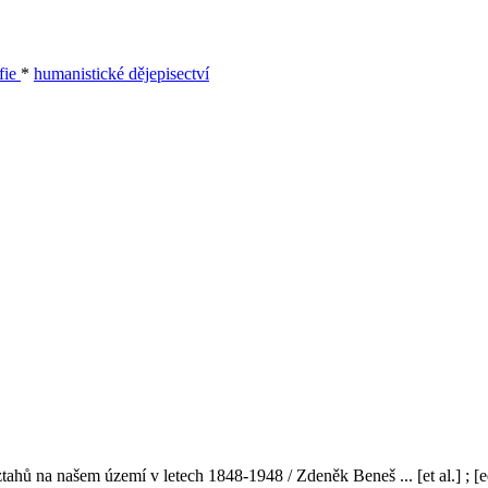
afie
*
humanistické dějepisectví
hů na našem území v letech 1848-1948 / Zdeněk Beneš ... [et al.] ; 