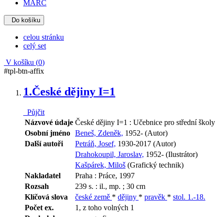
MARC
Do košíku
celou stránku
celý set
V košíku (
0
)
#tpl-btn-affix
1.
České dějiny I=1
Půjčit
Názvové údaje
České dějiny I=1 : Učebnice pro střední školy
Osobní jméno
Beneš, Zdeněk,
1952- (Autor)
Další autoři
Petráň, Josef,
1930-2017 (Autor)
Drahokoupil, Jaroslav,
1952- (Ilustrátor)
Kašpárek, Miloš
(Grafický technik)
Nakladatel
Praha : Práce, 1997
Rozsah
239 s. : il., mp. ; 30 cm
Klíčová slova
české země
*
dějiny
*
pravěk
*
stol. 1.-18.
Počet ex.
1, z toho volných 1