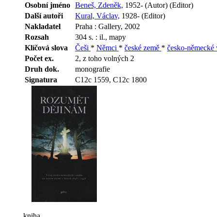
Osobní jméno
Beneš, Zdeněk,
1952- (Autor) (Editor)
Další autoři
Kural, Václav,
1928- (Editor)
Nakladatel
Praha : Gallery, 2002
Rozsah
304 s. : il., mapy
Klíčová slova
Češi
*
Němci
*
české země
*
česko-německé 
Počet ex.
2, z toho volných 2
Druh dok.
monografie
Signatura
C12c 1559, C12c 1800
kniha