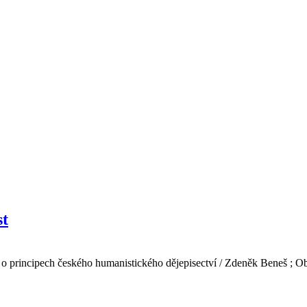
st
die o principech českého humanistického dějepisectví / Zdeněk Beneš ; O