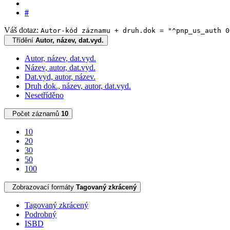
#
Váš dotaz:
Autor-kód záznamu + druh.dok = "^pnp_us_auth 0
Třídění
Autor, název, dat.vyd.
Autor, název, dat.vyd.
Název, autor, dat.vyd.
Dat.vyd, autor, název.
Druh dok., název, autor, dat.vyd.
Nesetříděno
Počet záznamů
10
10
20
30
50
100
Zobrazovací formáty
Tagovaný zkrácený
Tagovaný zkrácený
Podrobný
ISBD