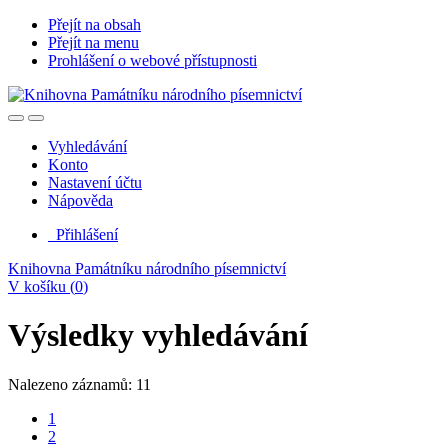
Přejít na obsah
Přejít na menu
Prohlášení o webové přístupnosti
Vyhledávání
Konto
Nastavení účtu
Nápověda
Přihlášení
Knihovna Památníku národního písemnictví
V košíku (
0
)
Výsledky vyhledávání
Nalezeno záznamů: 11
1
2