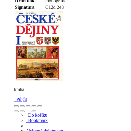
Druh dok.
monografie
Signatura
C12d 248
kniha
Půjčit
Do košíku
Bookmark
Vybrané dokumenty