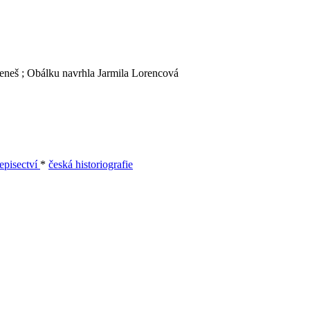
 Beneš ; Obálku navrhla Jarmila Lorencová
episectví
*
česká historiografie