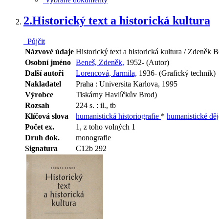
2.
Historický text a historická kultura
Půjčit
Názvové údaje
Historický text a historická kultura / Zdeněk
Osobní jméno
Beneš, Zdeněk,
1952- (Autor)
Další autoři
Lorencová, Jarmila,
1936- (Grafický technik)
Nakladatel
Praha : Universita Karlova, 1995
Výrobce
Tiskárny Havlíčkův Brod)
Rozsah
224 s. : il., tb
Klíčová slova
humanistická historiografie
*
humanistické děj
Počet ex.
1, z toho volných 1
Druh dok.
monografie
Signatura
C12b 292