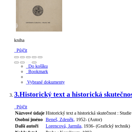
kniha
Půjčit
Do košíku
Bookmark
Vybrané dokumenty
3.
Historický text a historická skutečno
Půjčit
Názvové údaje
Historický text a historická skutečnost : Stu
Osobní jméno
Beneš, Zdeněk,
1952- (Autor)
Další autoři
Lorencová, Jarmila,
1936- (Grafický technik)