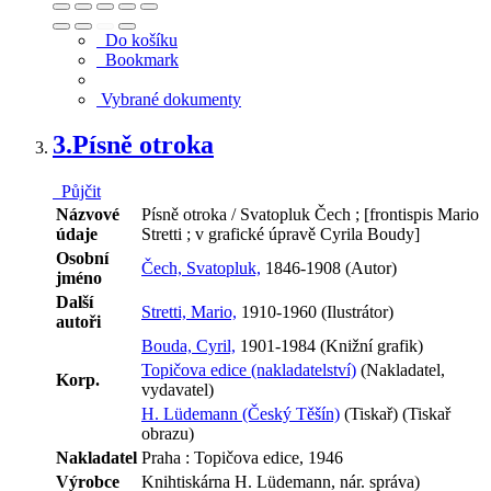
Do košíku
Bookmark
Vybrané dokumenty
3.
Písně otroka
Půjčit
Názvové
Písně otroka / Svatopluk Čech ; [frontispis Mario
údaje
Stretti ; v grafické úpravě Cyrila Boudy]
Osobní
Čech, Svatopluk,
1846-1908 (Autor)
jméno
Další
Stretti, Mario,
1910-1960 (Ilustrátor)
autoři
Bouda, Cyril,
1901-1984 (Knižní grafik)
Topičova edice (nakladatelství)
(Nakladatel,
Korp.
vydavatel)
H. Lüdemann (Český Těšín)
(Tiskař) (Tiskař
obrazu)
Nakladatel
Praha : Topičova edice, 1946
Výrobce
Knihtiskárna H. Lüdemann, nár. správa)