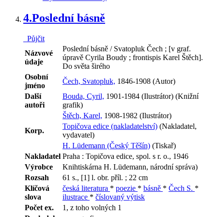
4.
Poslední básně
Půjčit
Poslední básně / Svatopluk Čech ; [v graf.
Názvové
úpravě Cyrila Boudy ; frontispis Karel Štěch].
údaje
Do světa širého
Osobní
Čech, Svatopluk,
1846-1908 (Autor)
jméno
Další
Bouda, Cyril,
1901-1984 (Ilustrátor) (Knižní
autoři
grafik)
Štěch, Karel,
1908-1982 (Ilustrátor)
Topičova edice (nakladatelství)
(Nakladatel,
Korp.
vydavatel)
H. Lüdemann (Český Těšín)
(Tiskař)
Nakladatel
Praha : Topičova edice, spol. s r. o., 1946
Výrobce
Knihtiskárna H. Lüdemann, národní správa)
Rozsah
61 s., [1] l. obr. příl. ; 22 cm
Klíčová
česká literatura
*
poezie
*
básně
*
Čech S.
*
slova
ilustrace
*
číslovaný výtisk
Počet ex.
1, z toho volných 1