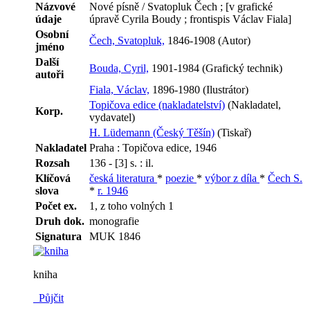
Názvové
Nové písně / Svatopluk Čech ; [v grafické
údaje
úpravě Cyrila Boudy ; frontispis Václav Fiala]
Osobní
Čech, Svatopluk,
1846-1908 (Autor)
jméno
Další
Bouda, Cyril,
1901-1984 (Grafický technik)
autoři
Fiala, Václav,
1896-1980 (Ilustrátor)
Topičova edice (nakladatelství)
(Nakladatel,
Korp.
vydavatel)
H. Lüdemann (Český Těšín)
(Tiskař)
Nakladatel
Praha : Topičova edice, 1946
Rozsah
136 - [3] s. : il.
Klíčová
česká literatura
*
poezie
*
výbor z díla
*
Čech S.
slova
*
r. 1946
Počet ex.
1, z toho volných 1
Druh dok.
monografie
Signatura
MUK 1846
kniha
Půjčit