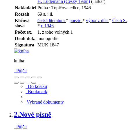
H. Lüdemann (Český Těšín)
(Tiskař)
Nakladatel
Praha : Topičova edice, 1946
Rozsah
69 s. : il.
Klíčová
česká literatura
*
poezie
*
výbor z díla
*
Čech S.
slova
*
r. 1946
Počet ex.
1, z toho volných 1
Druh dok.
monografie
Signatura
MUK 1847
kniha
Půjčit
Do košíku
Bookmark
Vybrané dokumenty
2.
Nové písně
Půjčit