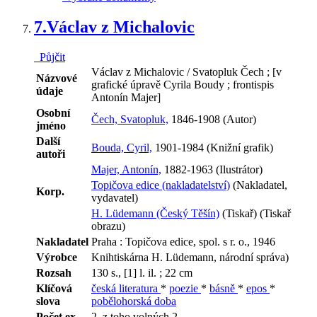
7.
Václav z Michalovic
Půjčit
Václav z Michalovic / Svatopluk Čech ; [v
Názvové
grafické úpravě Cyrila Boudy ; frontispis
údaje
Antonín Majer]
Osobní
Čech, Svatopluk,
1846-1908 (Autor)
jméno
Další
Bouda, Cyril,
1901-1984 (Knižní grafik)
autoři
Majer, Antonín,
1882-1963 (Ilustrátor)
Topičova edice (nakladatelství)
(Nakladatel,
Korp.
vydavatel)
H. Lüdemann (Český Těšín)
(Tiskař) (Tiskař
obrazu)
Nakladatel
Praha : Topičova edice, spol. s r. o., 1946
Výrobce
Knihtiskárna H. Lüdemann, národní správa)
Rozsah
130 s., [1] l. il. ; 22 cm
Klíčová
česká literatura
*
poezie
*
básně
*
epos
*
slova
pobělohorská doba
Počet ex.
2, z toho volných 2