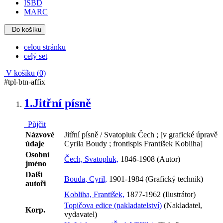
ISBD
MARC
Do košíku
celou stránku
celý set
V košíku (
0
)
#tpl-btn-affix
1.
Jitřní písně
Půjčit
Názvové
Jitřní písně / Svatopluk Čech ; [v grafické úpravě
údaje
Cyrila Boudy ; frontispis František Kobliha]
Osobní
Čech, Svatopluk,
1846-1908 (Autor)
jméno
Další
Bouda, Cyril,
1901-1984 (Grafický technik)
autoři
Kobliha, František,
1877-1962 (Ilustrátor)
Topičova edice (nakladatelství)
(Nakladatel,
Korp.
vydavatel)