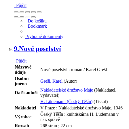
Půjčit
Do košíku
Bookmark
Vybrané dokumenty
9.
Nové poselství
Půjčit
Názvové
Nové poselství : román / Karel Grešl
údaje
Osobní
Grešl, Karel
(Autor)
jméno
Nakladatelské družstvo Máje
(Nakladatel,
Další autoři
vydavatel)
H. Lüdemann (Český Těšín)
(Tiskař)
Nakladatel
V Praze : Nakladatelské družstvo Máje, 1946
Český Těšín : knihtiskárna H. Lüdemann v
Výrobce
nár. správě
Rozsah
268 stran ; 22 cm