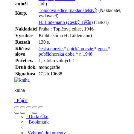
autoři
atd.)
Topičova edice (nakladatelství)
(Nakladatel,
Korp.
vydavatel)
H. Lüdemann (Český Těšín)
(Tiskař)
Nakladatel
Praha : Topičova edice, 1946
Výrobce
Knihtiskárna H. Lüdemann)
Rozsah
130 s.
Klíčová
česká poezie
*
epická poezie
*
epos
*
slova
pobělohorská doba
*
r. 1946
Počet ex.
1, z toho volných 1
Druh dok.
monografie
Signatura
C12b 10688
kniha
Půjčit
Do košíku
Bookmark
Vybrané dokumenty