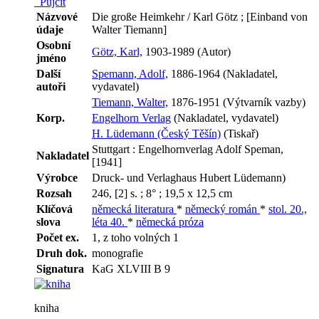
Půjčit
Názvové
Die große Heimkehr / Karl Götz ; [Einband von
údaje
Walter Tiemann]
Osobní
Götz, Karl,
1903-1989 (Autor)
jméno
Další
Spemann, Adolf,
1886-1964 (Nakladatel,
autoři
vydavatel)
Tiemann, Walter,
1876-1951 (Výtvarník vazby)
Korp.
Engelhorn Verlag
(Nakladatel, vydavatel)
H. Lüdemann (Český Těšín)
(Tiskař)
Stuttgart : Engelhornverlag Adolf Speman,
Nakladatel
[1941]
Výrobce
Druck- und Verlaghaus Hubert Lüdemann)
Rozsah
246, [2] s. ; 8° ; 19,5 x 12,5 cm
Klíčová
německá literatura
*
německý román
*
stol. 20.,
slova
léta 40.
*
německá próza
Počet ex.
1, z toho volných 1
Druh dok.
monografie
Signatura
KaG XLVIII B 9
kniha