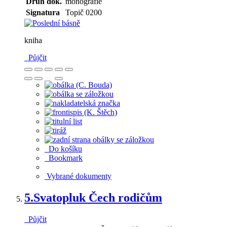
Druh dok.
monografie
Signatura
Topič 0200
kniha
Půjčit
Do košíku
Bookmark
Vybrané dokumenty
5.
Svatopluk Čech rodičům
Půjčit