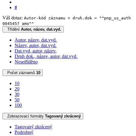
#
Váš dotaz:
Autor-kód záznamu + druh.dok = "^pnp_us_auth
0045457 amo^"
Třídění
Autor, název, dat.vyd.
Autor, název, dat.vyd.
Název, autor, dat.vyd.
Dat.vyd, autor, název.
Druh dok., název, autor, dat.vyd.
Nesetříděno
Počet záznamů
10
10
20
30
50
100
Zobrazovací formáty
Tagovaný zkrácený
Tagovaný zkrácený
Podrobný