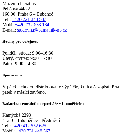
Muzeum literatury
Pelléova 44/22
160 00
Praha 6 – Bubeneč
Tel.:
+420 221 343 537
Mobil
+420 732 633 134
E-mail:
studovna@pamatnik-np.cz
Hodiny pro veřejnost
Pondělí, středa:
9:00
–
16:30
Úterý, čtvrtek:
9:00
–
17:30
Pátek:
9:00
–
14:30
Upozornění
V pátek nebudou distribuovány výpůjčky knih a časopisů. První
pátek v měsíci zavřeno.
Badatelna centrálního depozitáře v Litoměřicích
Kamýcká 2293
412 01
Litoměřice - Předměstí
Tel.:
+420 412 552 625
Mobil:
+420 731 448 567