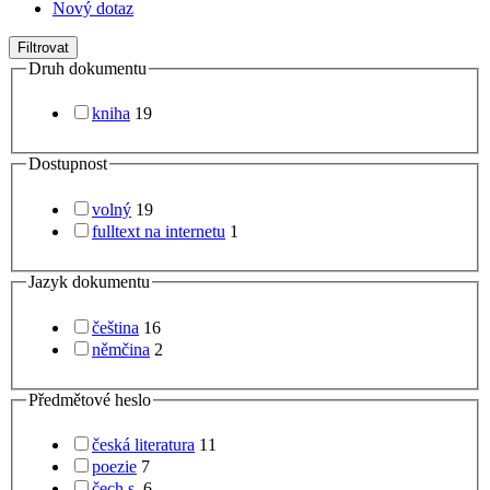
Nový dotaz
Filtrovat
Druh dokumentu
kniha
19
Dostupnost
volný
19
fulltext na internetu
1
Jazyk dokumentu
čeština
16
němčina
2
Předmětové heslo
česká literatura
11
poezie
7
čech s.
6