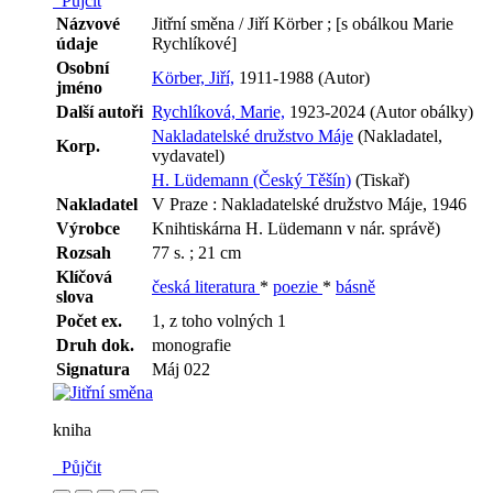
Půjčit
Názvové
Jitřní směna / Jiří Körber ; [s obálkou Marie
údaje
Rychlíkové]
Osobní
Körber, Jiří,
1911-1988 (Autor)
jméno
Další autoři
Rychlíková, Marie,
1923-2024 (Autor obálky)
Nakladatelské družstvo Máje
(Nakladatel,
Korp.
vydavatel)
H. Lüdemann (Český Těšín)
(Tiskař)
Nakladatel
V Praze : Nakladatelské družstvo Máje, 1946
Výrobce
Knihtiskárna H. Lüdemann v nár. správě)
Rozsah
77 s. ; 21 cm
Klíčová
česká literatura
*
poezie
*
básně
slova
Počet ex.
1, z toho volných 1
Druh dok.
monografie
Signatura
Máj 022
kniha
Půjčit