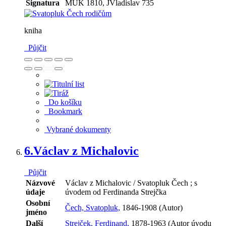
Signatura
MUK 1810, JVladislav 735
kniha
Půjčit
Do košíku
Bookmark
Vybrané dokumenty
6.
Václav z Michalovic
Půjčit
Názvové
Václav z Michalovic / Svatopluk Čech ; s
údaje
úvodem od Ferdinanda Strejčka
Osobní
Čech, Svatopluk,
1846-1908 (Autor)
jméno
Další
Strejček, Ferdinand,
1878-1963 (Autor úvodu