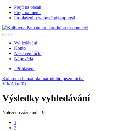
Přejít na obsah
Přejít na menu
Prohlášení o webové přístupnosti
Vyhledávání
Konto
Nastavení účtu
Nápověda
Přihlášení
Knihovna Památníku národního písemnictví
V košíku (
0
)
Výsledky vyhledávání
Nalezeno záznamů: 19
1
2