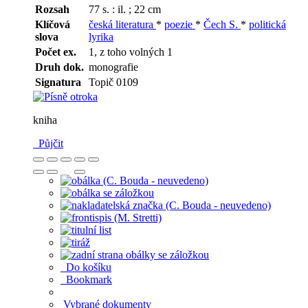
Rozsah
77 s. : il. ; 22 cm
Klíčová
česká literatura
*
poezie
*
Čech S.
*
politická
slova
lyrika
Počet ex.
1, z toho volných 1
Druh dok.
monografie
Signatura
Topič 0109
kniha
Půjčit
Do košíku
Bookmark
Vybrané dokumenty