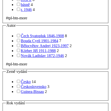
básně
4
r. 1946
4
#tpl-btn-more
Autor
Čech Svatopluk 1846-1908
8
Bouda Cyril 1901-1984
7
Bělocvětov Andrej 1923-1997
2
Körber Jiří 1911-1988
2
Novák Ladislav 1872-1946
2
#tpl-btn-more
Země vydání
Česko
14
Československo
3
Guinea-Bissau
2
Rok vydání