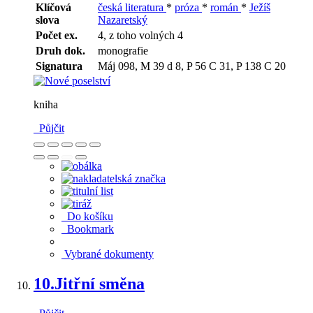
Klíčová
česká literatura
*
próza
*
román
*
Ježíš
slova
Nazaretský
Počet ex.
4, z toho volných 4
Druh dok.
monografie
Signatura
Máj 098, M 39 d 8, P 56 C 31, P 138 C 20
kniha
Půjčit
Do košíku
Bookmark
Vybrané dokumenty
10.
Jitřní směna