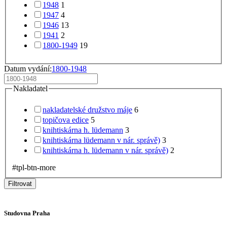
1948
1
1947
4
1946
13
1941
2
1800-1949
19
Datum vydání:
1800-1948
Nakladatel
nakladatelské družstvo máje
6
topičova edice
5
knihtiskárna h. lüdemann
3
knihtiskárna lüdemann v nár. správě)
3
knihtiskárna h. lüdemann v nár. správě)
2
#tpl-btn-more
Filtrovat
Studovna Praha