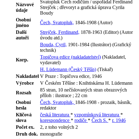
Svatopluk Čech rodičům / uspořádal Ferdinand
Názvové
Strejček ; dřevoryt a grafická úprava Cyrila
údaje
Boudy
Osobní
Čech, Svatopluk,
1846-1908 (Autor)
jméno
Další
Strejček, Ferdinand,
1878-1963 (Editor) (Autor
autoři
úvodu atd.)
Bouda, Cyril,
1901-1984 (Ilustrátor) (Grafický
technik)
Topičova edice (nakladatelství)
(Nakladatel,
Korp.
vydavatel)
H. Lüdemann (Český Těšín)
(Tiskař)
Nakladatel
V Praze : Topičova edice, 1946
Výrobce
V Českém Těšíne : Knihtiskárna H. Lüdemann
85 stran, 10 nečíslovaných stran obrazových
Rozsah
příloh : ilustrace ; 22 cm
Osobní
Čech, Svatopluk,
1846-1908 - prozaik, básník,
hesla
redaktor
Klíčová
česká literatura
*
vzpomínková literatura
*
slova
korespondence
*
rodiče
*
Čech S.
*
r. 1946
Počet ex.
2, z toho volných 2
Druh dok.
monografie