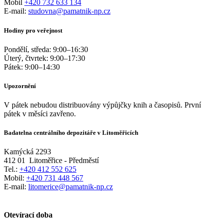
Mobil
+420 732 633 134
E-mail:
studovna@pamatnik-np.cz
Hodiny pro veřejnost
Pondělí, středa:
9:00
–
16:30
Úterý, čtvrtek:
9:00
–
17:30
Pátek:
9:00
–
14:30
Upozornění
V pátek nebudou distribuovány výpůjčky knih a časopisů. První
pátek v měsíci zavřeno.
Badatelna centrálního depozitáře v Litoměřicích
Kamýcká 2293
412 01
Litoměřice - Předměstí
Tel.:
+420 412 552 625
Mobil:
+420 731 448 567
E-mail:
litomerice@pamatnik-np.cz
Otevírací doba