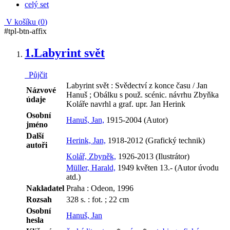
celý set
V košíku (
0
)
#tpl-btn-affix
1.
Labyrint svět
Půjčit
Labyrint svět : Svědectví z konce času / Jan
Názvové
Hanuš ; Obálku s použ. scénic. návrhu Zbyňka
údaje
Koláře navrhl a graf. upr. Jan Herink
Osobní
Hanuš, Jan,
1915-2004 (Autor)
jméno
Další
Herink, Jan,
1918-2012 (Grafický technik)
autoři
Kolář, Zbyněk,
1926-2013 (Ilustrátor)
Müller, Harald,
1949 květen 13.- (Autor úvodu
atd.)
Nakladatel
Praha : Odeon, 1996
Rozsah
328 s. : fot. ; 22 cm
Osobní
Hanuš, Jan
hesla