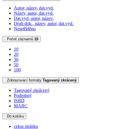
Autor, název, dat.vyd.
Název, autor, dat.vyd.
Dat.vyd, autor, název.
Druh dok., název, autor, dat.vyd.
Nesetříděno
Počet záznamů
10
10
20
30
50
100
Zobrazovací formáty
Tagovaný zkrácený
Tagovaný zkrácený
Podrobný
ISBD
MARC
Do košíku
celou stránku