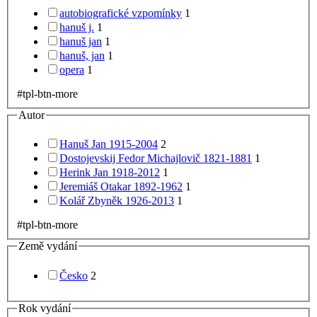
autobiografické vzpomínky
1
hanuš j.
1
hanuš jan
1
hanuš, jan
1
opera
1
#tpl-btn-more
Autor
Hanuš Jan 1915-2004
2
Dostojevskij Fedor Michajlovič 1821-1881
1
Herink Jan 1918-2012
1
Jeremiáš Otakar 1892-1962
1
Kolář Zbyněk 1926-2013
1
#tpl-btn-more
Země vydání
Česko
2
Rok vydání