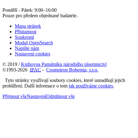
Pondělí - Pátek:
9:00
–
16:00
Pouze pro předem objednané badatele.
Mapa stránek
Přístupnost
Soukromí
Modul OpenSearch
Napište nám
Nastavení cookies
© 2019 /
Knihovna Památníku národního písemnictví
©1993-2026
IPAC
-
Cosmotron Bohemia, s.r.o.
Tyto stránky využívají soubory cookies, které usnadňují jejich
prohlížení. Další informace o tom
jak používáme cookies
.
Přijmout vše
Nastavení
Odmítnout vše