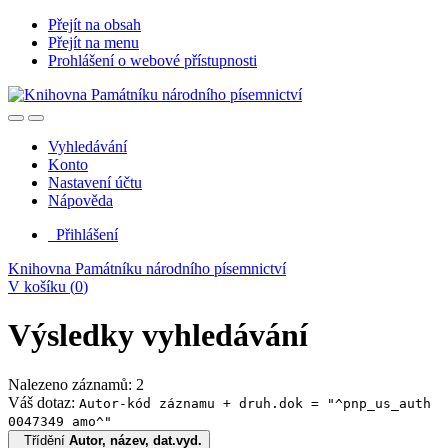
Přejít na obsah
Přejít na menu
Prohlášení o webové přístupnosti
Vyhledávání
Konto
Nastavení účtu
Nápověda
Přihlášení
Knihovna Památníku národního písemnictví
V košíku (
0
)
Výsledky vyhledávání
Nalezeno záznamů: 2
Váš dotaz:
Autor-kód záznamu + druh.dok = "^pnp_us_auth
0047349 amo^"
Třídění
Autor, název, dat.vyd.