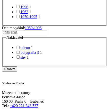
1996
1
1962
1
1950-1995
1
Datum vydání:
1950-1996
Nakladatel
odeon
1
polygrafia 3
1
shv
1
Filtrovat
Studovna Praha
Muzeum literatury
Pelléova 44/22
160 00
Praha 6 – Bubeneč
Tel.:
+420 221 343 537