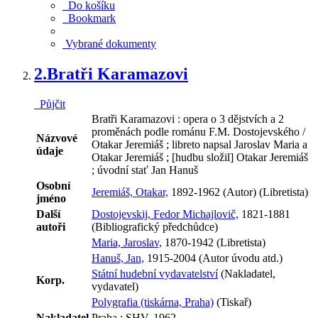
Do košíku
Bookmark
Vybrané dokumenty
2.
Bratři Karamazovi
Půjčit
Bratři Karamazovi : opera o 3 dějstvích a 2
proměnách podle románu F.M. Dostojevského /
Názvové
Otakar Jeremiáš ; libreto napsal Jaroslav Maria a
údaje
Otakar Jeremiáš ; [hudbu složil] Otakar Jeremiáš
; úvodní stať Jan Hanuš
Osobní
Jeremiáš, Otakar,
1892-1962 (Autor) (Libretista)
jméno
Další
Dostojevskij, Fedor Michajlovič,
1821-1881
autoři
(Bibliografický předchůdce)
Maria, Jaroslav,
1870-1942 (Libretista)
Hanuš, Jan,
1915-2004 (Autor úvodu atd.)
Státní hudební vydavatelství
(Nakladatel,
Korp.
vydavatel)
Polygrafia (tiskárna, Praha)
(Tiskař)
Nakladatel
Praha : SHV, 1962