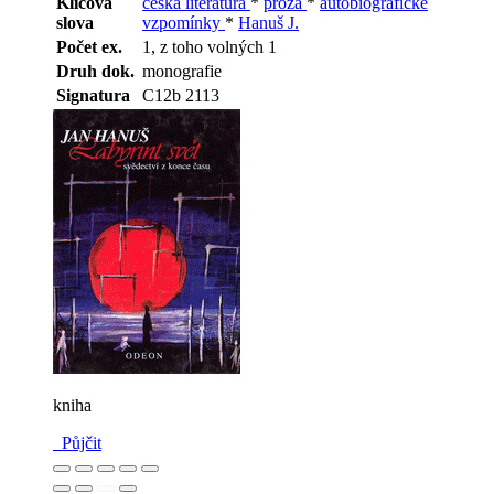
Klíčová
česká literatura
*
próza
*
autobiografické
slova
vzpomínky
*
Hanuš J.
Počet ex.
1, z toho volných 1
Druh dok.
monografie
Signatura
C12b 2113
kniha
Půjčit