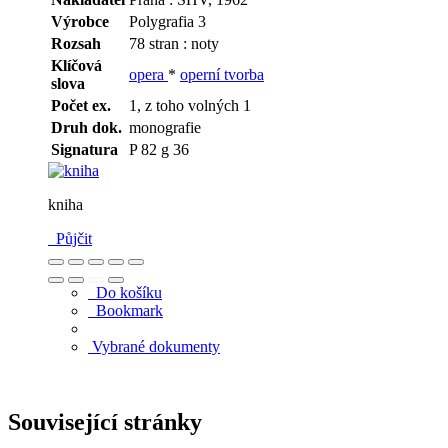
Výrobce
Polygrafia 3
Rozsah
78 stran : noty
Klíčová
opera
*
operní tvorba
slova
Počet ex.
1, z toho volných 1
Druh dok.
monografie
Signatura
P 82 g 36
kniha
Půjčit
Do košíku
Bookmark
Vybrané dokumenty
Související stránky