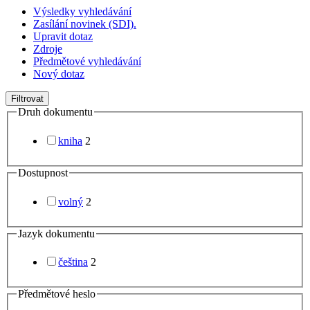
Výsledky vyhledávání
Zasílání novinek (SDI).
Upravit dotaz
Zdroje
Předmětové vyhledávání
Nový dotaz
Filtrovat
Druh dokumentu
kniha
2
Dostupnost
volný
2
Jazyk dokumentu
čeština
2
Předmětové heslo