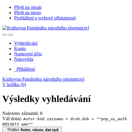
Přejít na obsah
Přejít na menu
Prohlášení o webové přístupnosti
Vyhledávání
Konto
Nastavení účtu
Nápověda
Přihlášení
Knihovna Památníku národního písemnictví
V košíku (
0
)
Výsledky vyhledávání
Nalezeno záznamů: 8
Váš dotaz:
Autor-kód záznamu + druh.dok = "^pnp_us_auth
0053873 amo^"
Třídění
Autor, název, dat.vyd.