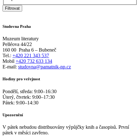
Filtrovat
Studovna Praha
Muzeum literatury
Pelléova 44/22
160 00
Praha 6 – Bubeneč
Tel.:
+420 221 343 537
Mobil
+420 732 633 134
E-mail:
studovna@pamatnik-np.cz
Hodiny pro veřejnost
Pondělí, středa:
9:00
–
16:30
Úterý, čtvrtek:
9:00
–
17:30
Pátek:
9:00
–
14:30
Upozornění
V pátek nebudou distribuovány výpůjčky knih a časopisů. První
pátek v měsíci zavřeno.