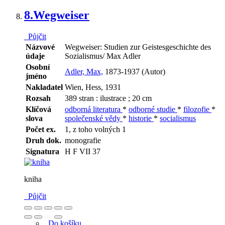
8.
Wegweiser
Půjčit
Názvové
Wegweiser: Studien zur Geistesgeschichte des
údaje
Sozialismus/ Max Adler
Osobní
Adler, Max,
1873-1937 (Autor)
jméno
Nakladatel
Wien, Hess, 1931
Rozsah
389 stran : ilustrace ; 20 cm
Klíčová
odborná literatura
*
odborné studie
*
filozofie
*
slova
společenské vědy
*
historie
*
socialismus
Počet ex.
1, z toho volných 1
Druh dok.
monografie
Signatura
H F VII 37
kniha
Půjčit
Do košíku