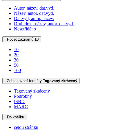
Autor, název, dat.vyd.
Název, autor, dat.vyd.
Dat.vyd, autor, název.
Druh dok., název, autor, dat.vyd.
Nesetříděno
Počet záznamů
10
10
20
30
50
100
Zobrazovací formáty
Tagovaný zkrácený
Tagovaný zkrácený
Podrobný
ISBD
MARC
Do košíku
celou stránku