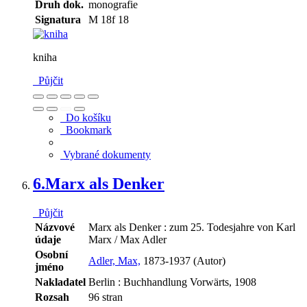
Druh dok.
monografie
Signatura
M 18f 18
kniha
Půjčit
Do košíku
Bookmark
Vybrané dokumenty
6.
Marx als Denker
Půjčit
Názvové
Marx als Denker : zum 25. Todesjahre von Karl
údaje
Marx / Max Adler
Osobní
Adler, Max,
1873-1937 (Autor)
jméno
Nakladatel
Berlin : Buchhandlung Vorwärts, 1908
Rozsah
96 stran