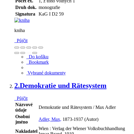
Počet ex.
1, z toho volných 1
Druh dok.
monografie
Signatura
KaG I D2 59
kniha
Půjčit
Do košíku
Bookmark
Vybrané dokumenty
2.
Demokratie und Rätesystem
Půjčit
Názvové
Demokratie und Rätesystem / Max Adler
údaje
Osobní
Adler, Max,
1873-1937 (Autor)
jméno
Wien : Verlag der Wiener Volksbuchhandlung
Nakladatel
Ignaz Brand, 1919