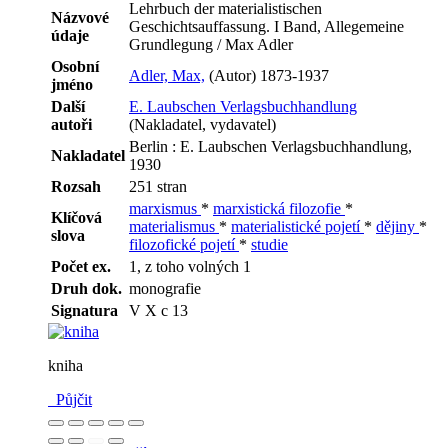
Lehrbuch der materialistischen
Názvové
Geschichtsauffassung. I Band, Allegemeine
údaje
Grundlegung / Max Adler
Osobní
Adler, Max,
(Autor) 1873-1937
jméno
Další
E. Laubschen Verlagsbuchhandlung
autoři
(Nakladatel, vydavatel)
Berlin : E. Laubschen Verlagsbuchhandlung,
Nakladatel
1930
Rozsah
251 stran
marxismus
*
marxistická filozofie
*
Klíčová
materialismus
*
materialistické pojetí
*
dějiny
*
slova
filozofické pojetí
*
studie
Počet ex.
1, z toho volných 1
Druh dok.
monografie
Signatura
V X c 13
kniha
Půjčit