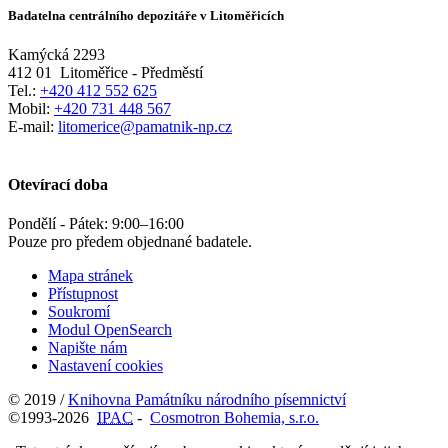
Badatelna centrálního depozitáře v Litoměřicích
Kamýcká 2293
412 01
Litoměřice - Předměstí
Tel.:
+420 412 552 625
Mobil:
+420 731 448 567
E-mail:
litomerice@pamatnik-np.cz
Otevírací doba
Pondělí - Pátek:
9:00
–
16:00
Pouze pro předem objednané badatele.
Mapa stránek
Přístupnost
Soukromí
Modul OpenSearch
Napište nám
Nastavení cookies
© 2019 /
Knihovna Památníku národního písemnictví
©1993-2026
IPAC
-
Cosmotron Bohemia, s.r.o.