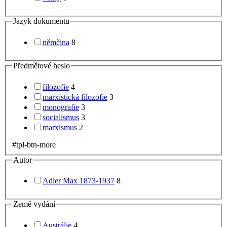
Jazyk dokumentu
němčina
8
Předmětové heslo
filozofie
4
marxistická filozofie
3
monografie
3
socialismus
3
marxismus
2
#tpl-btn-more
Autor
Adler Max 1873-1937
8
Země vydání
Austrálie
4