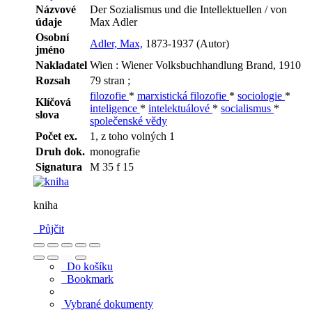
Názvové
Der Sozialismus und die Intellektuellen / von
údaje
Max Adler
Osobní
Adler, Max,
1873-1937 (Autor)
jméno
Nakladatel
Wien : Wiener Volksbuchhandlung Brand, 1910
Rozsah
79 stran ;
filozofie
*
marxistická filozofie
*
sociologie
*
Klíčová
inteligence
*
intelektuálové
*
socialismus
*
slova
společenské vědy
Počet ex.
1, z toho volných 1
Druh dok.
monografie
Signatura
M 35 f 15
kniha
Půjčit
Do košíku
Bookmark
Vybrané dokumenty