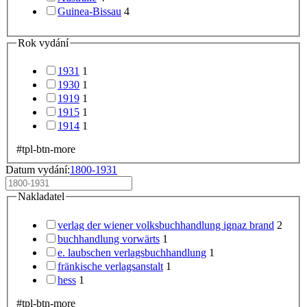
Guinea-Bissau
4
Rok vydání
1931
1
1930
1
1919
1
1915
1
1914
1
#tpl-btn-more
Datum vydání:
1800-1931
Nakladatel
verlag der wiener volksbuchhandlung ignaz brand
2
buchhandlung vorwärts
1
e. laubschen verlagsbuchhandlung
1
fränkische verlagsanstalt
1
hess
1
#tpl-btn-more