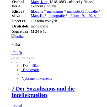
Osobní
Marx, Karl,
1818-1883 - německý filozof,
hesla
ekonom a politik
Klíčová
filozofie
*
marxismus
*
marxistická filozofie
*
slova
Marx K.
*
monografie
*
přelom 19. a 20. stol.
Počet ex.
1, z toho volných 1
Druh dok.
monografie
Signatura
M 24 b 12
kniha
Půjčit
Do košíku
Bookmark
Vybrané dokumenty
7.
Der Sozialismus und die
Intellektuellen
Půjčit