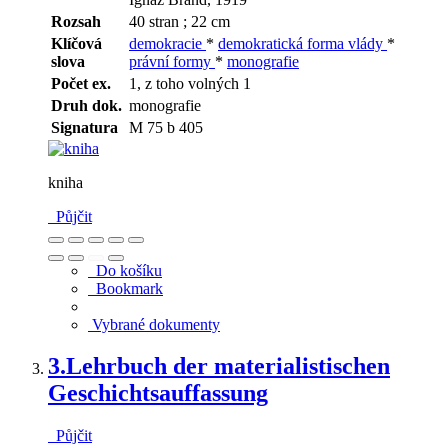
Rozsah
40 stran ; 22 cm
Klíčová
demokracie
*
demokratická forma vlády
*
slova
právní formy
*
monografie
Počet ex.
1, z toho volných 1
Druh dok.
monografie
Signatura
M 75 b 405
kniha
Půjčit
Do košíku
Bookmark
Vybrané dokumenty
3.
Lehrbuch der materialistischen
Geschichtsauffassung
Půjčit