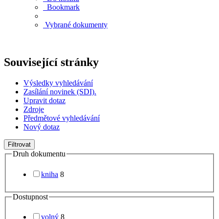
Bookmark
Vybrané dokumenty
Související stránky
Výsledky vyhledávání
Zasílání novinek (SDI).
Upravit dotaz
Zdroje
Předmětové vyhledávání
Nový dotaz
Filtrovat
Druh dokumentu
kniha
8
Dostupnost
volný
8