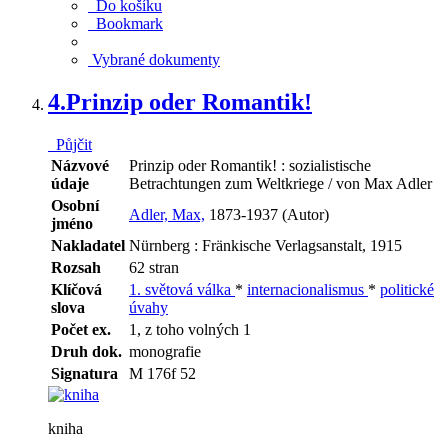
Do košíku
Bookmark
Vybrané dokumenty
4.
Prinzip oder Romantik!
Půjčit
Názvové
Prinzip oder Romantik! : sozialistische
údaje
Betrachtungen zum Weltkriege / von Max Adler
Osobní
Adler, Max,
1873-1937 (Autor)
jméno
Nakladatel
Nürnberg : Fränkische Verlagsanstalt, 1915
Rozsah
62 stran
Klíčová
1. světová válka
*
internacionalismus
*
politické
slova
úvahy
Počet ex.
1, z toho volných 1
Druh dok.
monografie
Signatura
M 176f 52
kniha