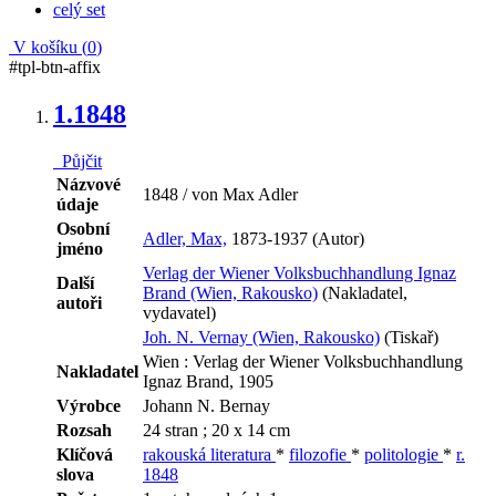
celý set
V košíku (
0
)
#tpl-btn-affix
1.
1848
Půjčit
Názvové
1848 / von Max Adler
údaje
Osobní
Adler, Max,
1873-1937 (Autor)
jméno
Verlag der Wiener Volksbuchhandlung Ignaz
Další
Brand (Wien, Rakousko)
(Nakladatel,
autoři
vydavatel)
Joh. N. Vernay (Wien, Rakousko)
(Tiskař)
Wien : Verlag der Wiener Volksbuchhandlung
Nakladatel
Ignaz Brand, 1905
Výrobce
Johann N. Bernay
Rozsah
24 stran ; 20 x 14 cm
Klíčová
rakouská literatura
*
filozofie
*
politologie
*
r.
slova
1848