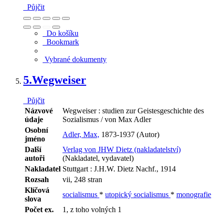
Půjčit
Do košíku
Bookmark
Vybrané dokumenty
5.
Wegweiser
Půjčit
Názvové
Wegweiser : studien zur Geistesgeschichte des
údaje
Sozialismus / von Max Adler
Osobní
Adler, Max,
1873-1937 (Autor)
jméno
Další
Verlag von JHW Dietz (nakladatelství)
autoři
(Nakladatel, vydavatel)
Nakladatel
Stuttgart : J.H.W. Dietz Nachf., 1914
Rozsah
vii, 248 stran
Klíčová
socialismus
*
utopický socialismus
*
monografie
slova
Počet ex.
1, z toho volných 1