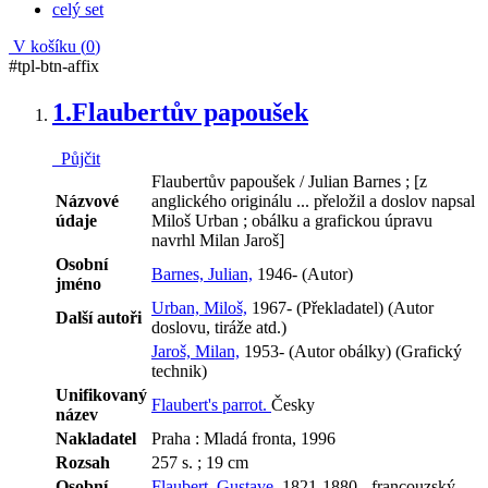
celý set
V košíku (
0
)
#tpl-btn-affix
1.
Flaubertův papoušek
Půjčit
Flaubertův papoušek / Julian Barnes ; [z
Názvové
anglického originálu ... přeložil a doslov napsal
údaje
Miloš Urban ; obálku a grafickou úpravu
navrhl Milan Jaroš]
Osobní
Barnes, Julian,
1946- (Autor)
jméno
Urban, Miloš,
1967- (Překladatel) (Autor
Další autoři
doslovu, tiráže atd.)
Jaroš, Milan,
1953- (Autor obálky) (Grafický
technik)
Unifikovaný
Flaubert's parrot.
Česky
název
Nakladatel
Praha : Mladá fronta, 1996
Rozsah
257 s. ; 19 cm
Osobní
Flaubert, Gustave,
1821-1880 - francouzský