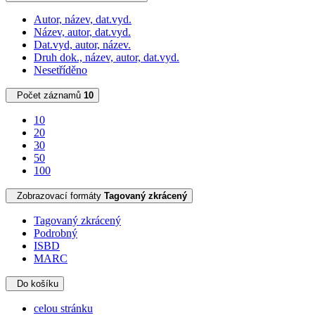
Autor, název, dat.vyd.
Název, autor, dat.vyd.
Dat.vyd, autor, název.
Druh dok., název, autor, dat.vyd.
Nesetříděno
Počet záznamů
10
10
20
30
50
100
Zobrazovací formáty
Tagovaný zkrácený
Tagovaný zkrácený
Podrobný
ISBD
MARC
Do košíku
celou stránku