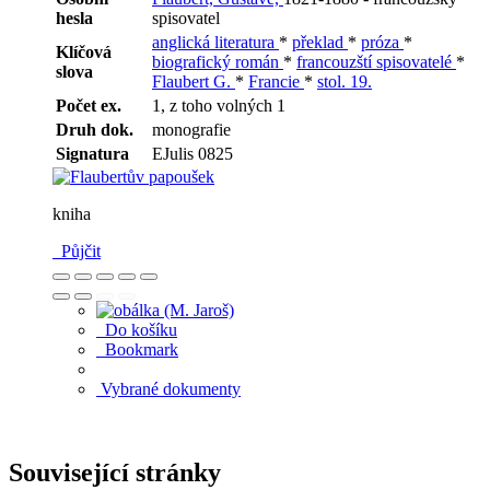
hesla
spisovatel
anglická literatura
*
překlad
*
próza
*
Klíčová
biografický román
*
francouzští spisovatelé
*
slova
Flaubert G.
*
Francie
*
stol. 19.
Počet ex.
1, z toho volných 1
Druh dok.
monografie
Signatura
EJulis 0825
kniha
Půjčit
Do košíku
Bookmark
Vybrané dokumenty
Související stránky