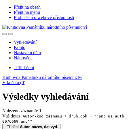
Přejít na obsah
Přejít na menu
Prohlášení o webové přístupnosti
Vyhledávání
Konto
Nastavení účtu
Nápověda
Přihlášení
Knihovna Památníku národního písemnictví
V košíku (
0
)
Výsledky vyhledávání
Nalezeno záznamů: 1
Váš dotaz:
Autor-kód záznamu + druh.dok = "^pnp_us_auth
0076669 amo^"
Třídění
Autor, název, dat.vyd.