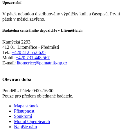
Upozornění
V pátek nebudou distribuovány výpůjčky knih a časopisů. První
pátek v měsíci zavřeno.
Badatelna centrálního depozitáře v Litoměřicích
Kamýcká 2293
412 01
Litoměřice - Předměstí
Tel.:
+420 412 552 625
Mobil:
+420 731 448 567
E-mail:
litomerice@pamatnik-np.cz
Otevírací doba
Pondělí - Pátek:
9:00
–
16:00
Pouze pro předem objednané badatele.
Mapa stránek
Přístupnost
Soukromí
Modul OpenSearch
Napište nám