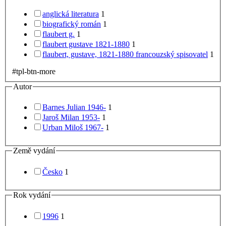
anglická literatura
1
biografický román
1
flaubert g.
1
flaubert gustave 1821-1880
1
flaubert, gustave, 1821-1880 francouzský spisovatel
1
#tpl-btn-more
Autor
Barnes Julian 1946-
1
Jaroš Milan 1953-
1
Urban Miloš 1967-
1
Země vydání
Česko
1
Rok vydání
1996
1