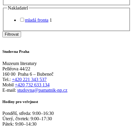
Nakladatel
mladá fronta
1
Filtrovat
Studovna Praha
Muzeum literatury
Pelléova 44/22
160 00
Praha 6 – Bubeneč
Tel.:
+420 221 343 537
Mobil
+420 732 633 134
E-mail:
studovna@pamatnik-np.cz
Hodiny pro veřejnost
Pondělí, středa:
9:00
–
16:30
Úterý, čtvrtek:
9:00
–
17:30
Pátek:
9:00
–
14:30