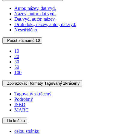
Autor, název, dat.vyd.
Název, autor, dat.vyd.
Dat.vyd, autor, název.
Druh dok., název, autor, dat.vyd.
Nesetříděno
Počet záznamů
10
10
20
30
50
100
Zobrazovací formáty
Tagovaný zkrácený
Tagovaný zkrácený
Podrobný
ISBD
MARC
Do košíku
celou stránku