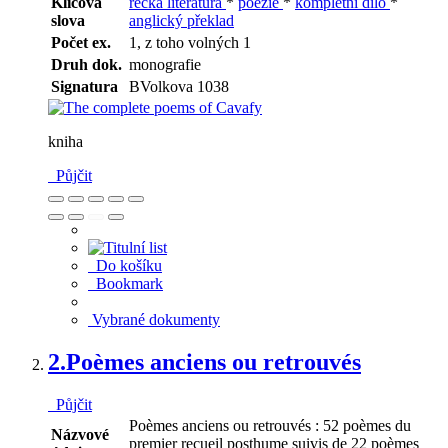
Klíčová
řecká literatura
*
poezie
*
kompletní dílo
*
slova
anglický překlad
Počet ex.
1, z toho volných 1
Druh dok.
monografie
Signatura
BVolkova 1038
kniha
Půjčit
Do košíku
Bookmark
Vybrané dokumenty
2.
Poèmes anciens ou retrouvés
Půjčit
Poèmes anciens ou retrouvés : 52 poèmes du
Názvové
premier recueil posthume suivis de 22 poèmes