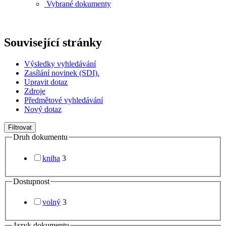
Vybrané dokumenty
Související stránky
Výsledky vyhledávání
Zasílání novinek (SDI).
Upravit dotaz
Zdroje
Předmětové vyhledávání
Nový dotaz
Filtrovat
Druh dokumentu
kniha
3
Dostupnost
volný
3
Jazyk dokumentu