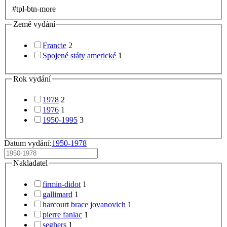
#tpl-btn-more
Země vydání
Francie
2
Spojené státy americké
1
Rok vydání
1978
2
1976
1
1950-1995
3
Datum vydání:
1950-1978
Nakladatel
firmin-didot
1
gallimard
1
harcourt brace jovanovich
1
pierre fanlac
1
seghers
1