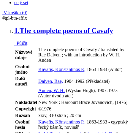
celý set
V košíku (
0
)
#tpl-btn-affix
1.
The complete poems of Cavafy
Půjčit
The complete poems of Cavafy / translated by
Názvové
Rae Dalven ; with an introduction by W. H.
údaje
Auden
Osobní
Kavafīs, Kōnstantinos P.,
1863-1933 (Autor)
jméno
Další
Dalven, Rae,
1904-1992 (Překladatel)
autoři
Auden, W. H.
(Wystan Hugh), 1907-1973
(Autor úvodu atd.)
Nakladatel
New York : Harcourt Brace Jovanovich, [1976]
Copyright
©1976
Rozsah
xxiv, 310 stran ; 20 cm
Osobní
Kavafīs, Kōnstantinos P.,
1863-1933 - egyptský
hesla
řecký básník, novinář