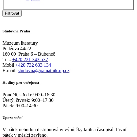
Filtrovat
Studovna Praha
Muzeum literatury
Pelléova 44/22
160 00
Praha 6 – Bubeneč
Tel.:
+420 221 343 537
Mobil
+420 732 633 134
E-mail:
studovna@pamatnik-np.cz
Hodiny pro veřejnost
Pondělí, středa:
9:00
–
16:30
Úterý, čtvrtek:
9:00
–
17:30
Pátek:
9:00
–
14:30
Upozornění
V pátek nebudou distribuovány výpůjčky knih a časopisů. První
pátek v měsíci zavřeno.