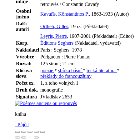
údaje
retrouvés / Constantin Cavafy
Osobní
Kavafīs, Kōnstantinos P.,
1863-1933 (Autor)
jméno
Další
Ortlieb, Gilles,
1953- (Překladatel)
autoři
Leyris, Pierre,
1907-2001 (Překladatel) (Editor)
Korp.
Éditions Seghers
(Nakladatel, vydavatel)
Nakladatel
Paris : Seghers, 1978
Výrobce
Périgueux : Pierre Fanlac
Rozsah
125 stran ; 21 cm
Klíčová
poezie
*
sbírka básní
*
řecká literatura
*
slova
překlady do francouzštiny
Počet ex.
1, z toho volných 1
Druh dok.
monografie
Signatura
JVladislav 2653
kniha
Půjčit