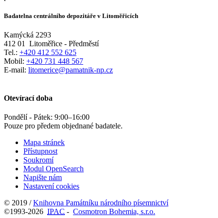
Badatelna centrálního depozitáře v Litoměřicích
Kamýcká 2293
412 01
Litoměřice - Předměstí
Tel.:
+420 412 552 625
Mobil:
+420 731 448 567
E-mail:
litomerice@pamatnik-np.cz
Otevírací doba
Pondělí - Pátek:
9:00
–
16:00
Pouze pro předem objednané badatele.
Mapa stránek
Přístupnost
Soukromí
Modul OpenSearch
Napište nám
Nastavení cookies
© 2019 /
Knihovna Památníku národního písemnictví
©1993-2026
IPAC
-
Cosmotron Bohemia, s.r.o.