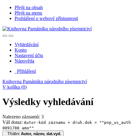
Přejít na obsah
Přejít na menu
Prohlášení o webové přístupnosti
Vyhledávání
Konto
Nastavení účtu
Nápověda
Přihlášení
Knihovna Památníku národního písemnictví
V košíku (
0
)
Výsledky vyhledávání
Nalezeno záznamů: 3
Váš dotaz:
Autor-kód záznamu + druh.dok = "^pnp_us_auth
0091788 amo^"
Třídění
Autor, název, dat.vyd.