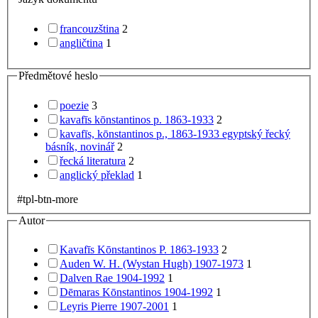
francouzština
2
angličtina
1
Předmětové heslo
poezie
3
kavafīs kōnstantinos p. 1863-1933
2
kavafīs, kōnstantinos p., 1863-1933 egyptský řecký
básník, novinář
2
řecká literatura
2
anglický překlad
1
#tpl-btn-more
Autor
Kavafīs Kōnstantinos P. 1863-1933
2
Auden W. H. (Wystan Hugh) 1907-1973
1
Dalven Rae 1904-1992
1
Dēmaras Kōnstantinos 1904-1992
1
Leyris Pierre 1907-2001
1