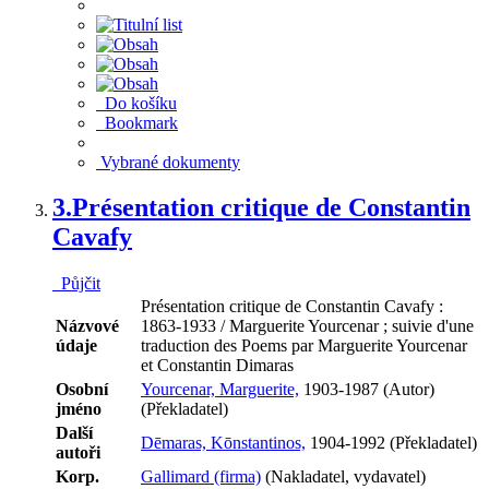
Do košíku
Bookmark
Vybrané dokumenty
3.
Présentation critique de Constantin
Cavafy
Půjčit
Présentation critique de Constantin Cavafy :
Názvové
1863-1933 / Marguerite Yourcenar ; suivie d'une
údaje
traduction des Poems par Marguerite Yourcenar
et Constantin Dimaras
Osobní
Yourcenar, Marguerite,
1903-1987 (Autor)
jméno
(Překladatel)
Další
Dēmaras, Kōnstantinos,
1904-1992 (Překladatel)
autoři
Korp.
Gallimard (firma)
(Nakladatel, vydavatel)