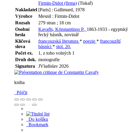
Firmin-Didot (firma)
(Tiskař)
Nakladatel
[Paris] : Gallimard, 1978
Výrobce
Mesnil : Firmin-Didot
Rozsah
279 stran ; 18 cm
Osobní
Kavafīs, Kōnstantinos P.,
1863-1933 - egyptský
hesla
řecký básník, novinář
Klíčová
francouzská literatura
*
poezie
*
francouzští
slova
básníci
*
stol. 20.
Počet ex.
1, z toho volných 1
Druh dok.
monografie
Signatura
JVladislav 2026
kniha
Půjčit
Do košíku
Bookmark