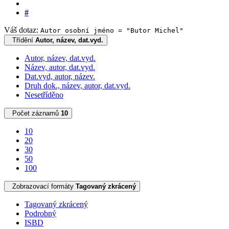
#
Váš dotaz:
Autor osobní jméno = "Butor Michel"
Třídění
Autor, název, dat.vyd.
Autor, název, dat.vyd.
Název, autor, dat.vyd.
Dat.vyd, autor, název.
Druh dok., název, autor, dat.vyd.
Nesetříděno
Počet záznamů
10
10
20
30
50
100
Zobrazovací formáty
Tagovaný zkrácený
Tagovaný zkrácený
Podrobný
ISBD