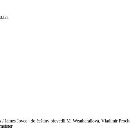
 0321
s / James Joyce ; do češtiny převedli M. Weatherallová, Vladimír Proch
meister