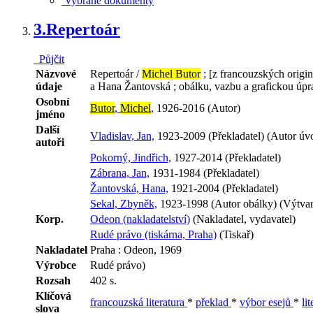
Vybrané dokumenty
3.
Repertoár
Půjčit
Názvové
Repertoár /
Michel Butor
; [z francouzských originá
údaje
a Hana Žantovská ; obálku, vazbu a grafickou úp
Osobní
Butor
,
Michel
,
1926-2016 (Autor)
jméno
Další
Vladislav, Jan,
1923-2009 (Překladatel) (Autor úvo
autoři
Pokorný, Jindřich,
1927-2014 (Překladatel)
Zábrana, Jan,
1931-1984 (Překladatel)
Žantovská, Hana,
1921-2004 (Překladatel)
Sekal, Zbyněk,
1923-1998 (Autor obálky) (Výtvarn
Korp.
Odeon (nakladatelství)
(Nakladatel, vydavatel)
Rudé právo (tiskárna, Praha)
(Tiskař)
Nakladatel
Praha : Odeon, 1969
Výrobce
Rudé právo)
Rozsah
402 s.
Klíčová
francouzská literatura
*
překlad
*
výbor esejů
*
li
slova