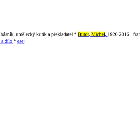
básník, umělecký kritik a překladatel *
Butor
,
Michel
,
1926-2016 - fran
 a dílo
*
esej