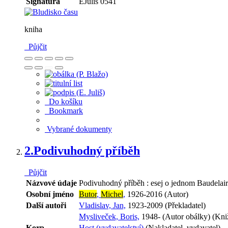
Signatura
EJulis 0541
kniha
Půjčit
Do košíku
Bookmark
Vybrané dokumenty
2.
Podivuhodný příběh
Půjčit
Názvové údaje
Podivuhodný příběh : esej o jednom Baudelai
Osobní jméno
Butor
,
Michel
,
1926-2016 (Autor)
Další autoři
Vladislav, Jan,
1923-2009 (Překladatel)
Mysliveček, Boris,
1948- (Autor obálky) (Kniž
Korp.
Host (vydavatelství)
(Nakladatel, vydavatel)