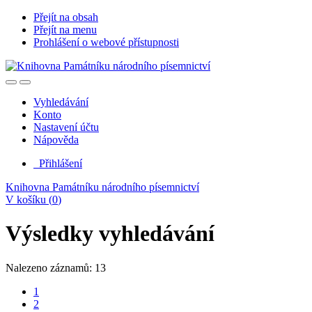
Přejít na obsah
Přejít na menu
Prohlášení o webové přístupnosti
Vyhledávání
Konto
Nastavení účtu
Nápověda
Přihlášení
Knihovna Památníku národního písemnictví
V košíku (
0
)
Výsledky vyhledávání
Nalezeno záznamů: 13
1
2