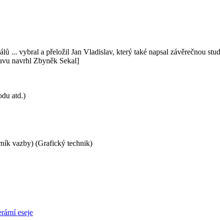
lů ... vybral a přeložil Jan Vladislav, který také napsal závěrečnou stu
ravu navrhl Zbyněk Sekal]
du atd.)
ík vazby) (Grafický technik)
terární eseje