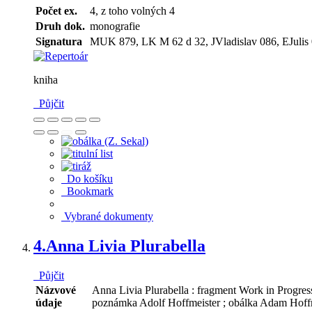
Počet ex.
4, z toho volných 4
Druh dok.
monografie
Signatura
MUK 879, LK M 62 d 32, JVladislav 086, EJulis
kniha
Půjčit
Do košíku
Bookmark
Vybrané dokumenty
4.
Anna Livia Plurabella
Půjčit
Názvové
Anna Livia Plurabella : fragment Work in Progres
údaje
poznámka Adolf Hoffmeister ; obálka Adam Hoff