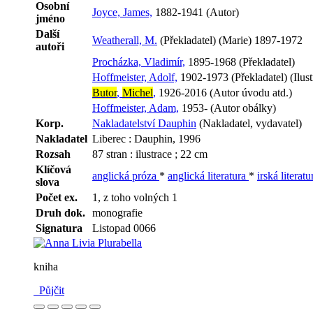
Osobní
Joyce, James,
1882-1941 (Autor)
jméno
Další
Weatherall, M.
(Překladatel) (Marie) 1897-1972
autoři
Procházka, Vladimír,
1895-1968 (Překladatel)
Hoffmeister, Adolf,
1902-1973 (Překladatel) (Ilust
Butor
,
Michel
,
1926-2016 (Autor úvodu atd.)
Hoffmeister, Adam,
1953- (Autor obálky)
Korp.
Nakladatelství Dauphin
(Nakladatel, vydavatel)
Nakladatel
Liberec : Dauphin, 1996
Rozsah
87 stran : ilustrace ; 22 cm
Klíčová
anglická próza
*
anglická literatura
*
irská literat
slova
Počet ex.
1, z toho volných 1
Druh dok.
monografie
Signatura
Listopad 0066
kniha
Půjčit