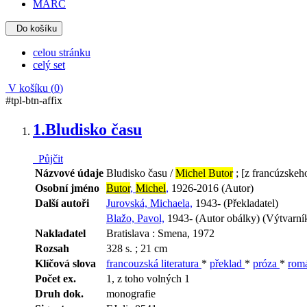
MARC
Do košíku
celou stránku
celý set
V košíku (
0
)
#tpl-btn-affix
1.
Bludisko času
Půjčit
Názvové údaje
Bludisko času /
Michel Butor
; [z francúzskeho
Osobní jméno
Butor
,
Michel
,
1926-2016 (Autor)
Další autoři
Jurovská, Michaela,
1943- (Překladatel)
Blažo, Pavol,
1943- (Autor obálky) (Výtvarní
Nakladatel
Bratislava : Smena, 1972
Rozsah
328 s. ; 21 cm
Klíčová slova
francouzská literatura
*
překlad
*
próza
*
rom
Počet ex.
1, z toho volných 1
Druh dok.
monografie