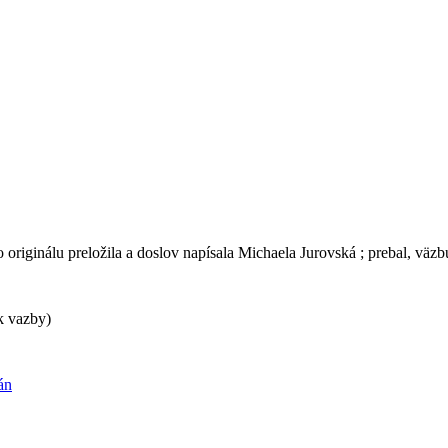
 originálu preložila a doslov napísala Michaela Jurovská ; prebal, väzb
k vazby)
án