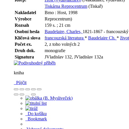
Tiskárna Reprocentrum
(Tiskař)
Nakladatel
Brno : Host, 1998
Výrobce
Reprocentrum)
Rozsah
159 s. ; 21 cm
Osobní hesla
Baudelaire, Charles,
1821-1867 - francouzský 
Klíčová slova
francouzská literatura
*
Baudelaire Ch.
*
život
Počet ex.
2, z toho volných 2
Druh dok.
monografie
Signatura
JVladislav 132, JVladislav 132a
kniha
Půjčit
Do košíku
Bookmark