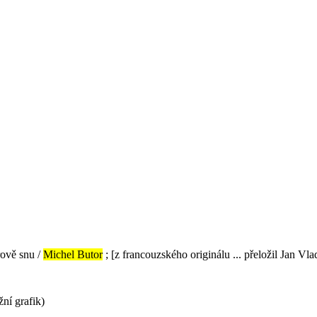
rově snu /
Michel Butor
; [z francouzského originálu ... přeložil Jan Vl
ní grafik)