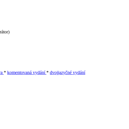
rátor)
ura
*
komentovaná vydání
*
dvojjazyčné vydání