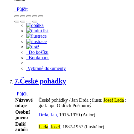
Půjčit
Do košíku
Bookmark
Vybrané dokumenty
7.
České pohádky
Půjčit
Názvové
České pohádky / Jan Drda ; ilustr.
Josef Lada
;
údaje
graf. upr. Oldřich Pošmurný
Osobní
Drda, Jan,
1915-1970 (Autor)
jméno
Další
Lada
,
Josef
,
1887-1957 (Ilustrátor)
autoři