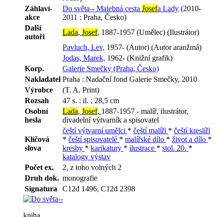
Záhlaví-
Do světa-- Malebná cesta
Josef
a Lady
(2010-
akce
2011 : Praha, Česko)
Další
Lada
,
Josef
,
1887-1957 (Umělec) (Ilustrátor)
autoři
Pavluch, Lev,
1957- (Autor) (Autor aranžmá)
Jodas, Marek,
1962- (Knižní grafik)
Korp.
Galerie Smečky (Praha, Česko)
Nakladatel
Praha : Nadační fond Galerie Smečky, 2010
Výrobce
(T. A. Print)
Rozsah
47 s. : il. ; 28,5 cm
Osobní
Lada
,
Josef
,
1887-1957 - malíř, ilustrátor,
hesla
divadelní výtvarník a spisovatel
čeští výtvarní umělci
*
čeští malíři
*
čeští kreslíři
Klíčová
*
čeští spisovatelé
*
malířské dílo
*
život a dílo
*
slova
kresby
*
karikatury
*
ilustrace
*
stol. 20.
*
katalogy výstav
Počet ex.
2, z toho volných 2
Druh dok.
monografie
Signatura
C12d 1496, C12d 2398
kniha