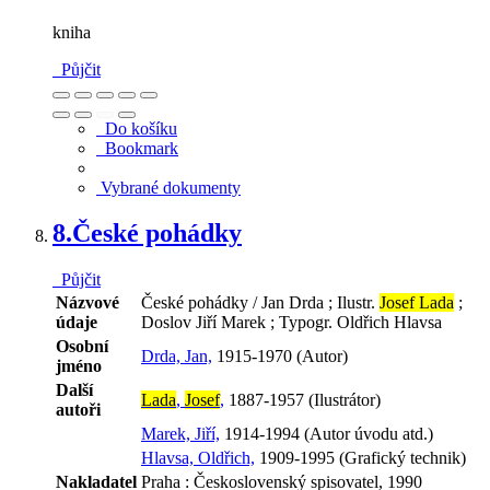
kniha
Půjčit
Do košíku
Bookmark
Vybrané dokumenty
8.
České pohádky
Půjčit
Názvové
České pohádky / Jan Drda ; Ilustr.
Josef Lada
;
údaje
Doslov Jiří Marek ; Typogr. Oldřich Hlavsa
Osobní
Drda, Jan,
1915-1970 (Autor)
jméno
Další
Lada
,
Josef
,
1887-1957 (Ilustrátor)
autoři
Marek, Jiří,
1914-1994 (Autor úvodu atd.)
Hlavsa, Oldřich,
1909-1995 (Grafický technik)
Nakladatel
Praha : Československý spisovatel, 1990