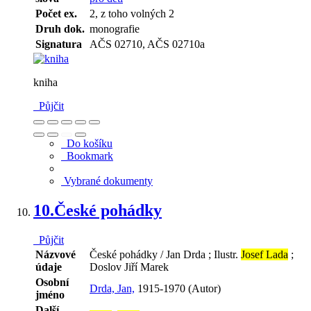
Počet ex.
2, z toho volných 2
Druh dok.
monografie
Signatura
AČS 02710, AČS 02710a
kniha
Půjčit
Do košíku
Bookmark
Vybrané dokumenty
10.
České pohádky
Půjčit
Názvové
České pohádky / Jan Drda ; Ilustr.
Josef Lada
;
údaje
Doslov Jiří Marek
Osobní
Drda, Jan,
1915-1970 (Autor)
jméno
Další