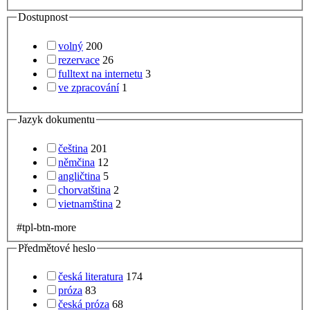
Dostupnost
volný
200
rezervace
26
fulltext na internetu
3
ve zpracování
1
Jazyk dokumentu
čeština
201
němčina
12
angličtina
5
chorvatština
2
vietnamština
2
#tpl-btn-more
Předmětové heslo
česká literatura
174
próza
83
česká próza
68