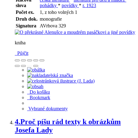
slova
pohádky
*
povídky
*
r. 1923
Počet ex.
1, z toho volných 1
Druh dok.
monografie
Signatura
AVrbova 329
kniha
Půjčit
Do košíku
Bookmark
Vybrané dokumenty
4.
Proč píšu rád texty k obrázkům
Josefa Lady