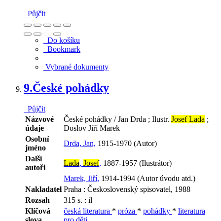
Půjčit
Do košíku
Bookmark
Vybrané dokumenty
9.
České pohádky
Půjčit
Názvové
České pohádky / Jan Drda ; Ilustr.
Josef Lada
;
údaje
Doslov Jiří Marek
Osobní
Drda, Jan,
1915-1970 (Autor)
jméno
Další
Lada
,
Josef
,
1887-1957 (Ilustrátor)
autoři
Marek, Jiří,
1914-1994 (Autor úvodu atd.)
Nakladatel
Praha : Československý spisovatel, 1988
Rozsah
315 s. : il
Klíčová
česká literatura
*
próza
*
pohádky
*
literatura
slova
pro děti