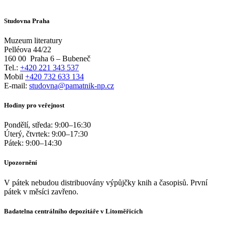
Studovna Praha
Muzeum literatury
Pelléova 44/22
160 00
Praha 6 – Bubeneč
Tel.:
+420 221 343 537
Mobil
+420 732 633 134
E-mail:
studovna@pamatnik-np.cz
Hodiny pro veřejnost
Pondělí, středa:
9:00
–
16:30
Úterý, čtvrtek:
9:00
–
17:30
Pátek:
9:00
–
14:30
Upozornění
V pátek nebudou distribuovány výpůjčky knih a časopisů. První
pátek v měsíci zavřeno.
Badatelna centrálního depozitáře v Litoměřicích