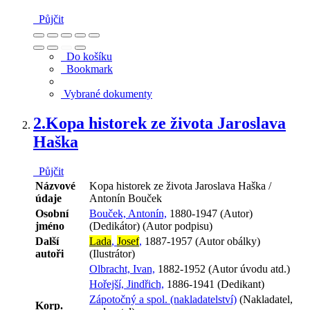
Půjčit
Do košíku
Bookmark
Vybrané dokumenty
2.
Kopa historek ze života Jaroslava
Haška
Půjčit
Názvové
Kopa historek ze života Jaroslava Haška /
údaje
Antonín Bouček
Osobní
Bouček, Antonín,
1880-1947 (Autor)
jméno
(Dedikátor) (Autor podpisu)
Další
Lada
,
Josef
,
1887-1957 (Autor obálky)
autoři
(Ilustrátor)
Olbracht, Ivan,
1882-1952 (Autor úvodu atd.)
Hořejší, Jindřich,
1886-1941 (Dedikant)
Zápotočný a spol. (nakladatelství)
(Nakladatel,
Korp.