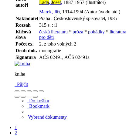
Lada
,
Josef
,
1887-1957 (Ilustrátor)
autoři
Marek, Jiří,
1914-1994 (Autor úvodu atd.)
Nakladatel
Praha : Československý spisovatel, 1985
Rozsah
315 s. : il
Klíčová
česká literatura
*
próza
*
pohádky
*
literatura
slova
pro děti
Počet ex.
2, z toho volných 2
Druh dok.
monografie
Signatura
AČS 02491, AČS 02491a
kniha
Půjčit
Do košíku
Bookmark
Vybrané dokumenty
1
2