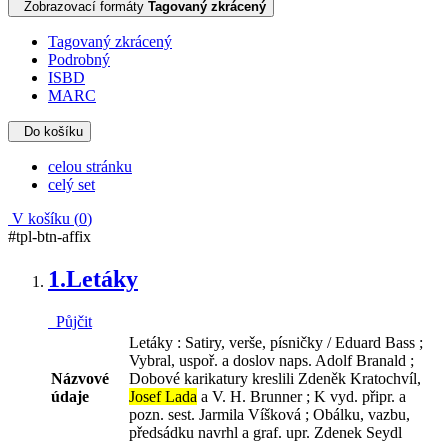
Zobrazovací formáty
Tagovaný zkrácený
Tagovaný zkrácený
Podrobný
ISBD
MARC
Do košíku
celou stránku
celý set
V košíku (
0
)
#tpl-btn-affix
1.
Letáky
Půjčit
Letáky : Satiry, verše, písničky / Eduard Bass ;
Vybral, uspoř. a doslov naps. Adolf Branald ;
Názvové
Dobové karikatury kreslili Zdeněk Kratochvíl,
údaje
Josef Lada
a V. H. Brunner ; K vyd. připr. a
pozn. sest. Jarmila Víšková ; Obálku, vazbu,
předsádku navrhl a graf. upr. Zdenek Seydl