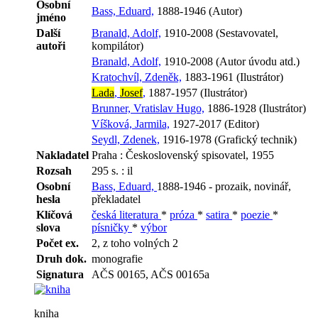
Osobní
Bass, Eduard,
1888-1946 (Autor)
jméno
Další
Branald, Adolf,
1910-2008 (Sestavovatel,
autoři
kompilátor)
Branald, Adolf,
1910-2008 (Autor úvodu atd.)
Kratochvíl, Zdeněk,
1883-1961 (Ilustrátor)
Lada
,
Josef
,
1887-1957 (Ilustrátor)
Brunner, Vratislav Hugo,
1886-1928 (Ilustrátor)
Víšková, Jarmila,
1927-2017 (Editor)
Seydl, Zdenek,
1916-1978 (Grafický technik)
Nakladatel
Praha : Československý spisovatel, 1955
Rozsah
295 s. : il
Osobní
Bass, Eduard,
1888-1946 - prozaik, novinář,
hesla
překladatel
Klíčová
česká literatura
*
próza
*
satira
*
poezie
*
slova
písničky
*
výbor
Počet ex.
2, z toho volných 2
Druh dok.
monografie
Signatura
AČS 00165, AČS 00165a
kniha