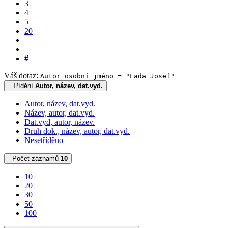
3
4
5
20
#
Váš dotaz:
Autor osobní jméno = "Lada Josef"
Třídění
Autor, název, dat.vyd.
Autor, název, dat.vyd.
Název, autor, dat.vyd.
Dat.vyd, autor, název.
Druh dok., název, autor, dat.vyd.
Nesetříděno
Počet záznamů
10
10
20
30
50
100