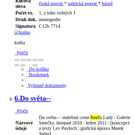
Klíčová
česká poezie
*
satirická poezie
*
básně
slova
Počet ex.
1, z toho volných 1
Druh dok.
monografie
Signatura
C12b 7714
kniha
Půjčit
Do košíku
Bookmark
Vybrané dokumenty
6.
Do světa--
Půjčit
Do světa-- : malebná cesta
Josef
a Lady : Galerie
Názvové
Smečky, listopad 2010 - leden 2011 / [koncepce
údaje
a texty Lev Pavluch ; grafická úprava Marek
Jodas]