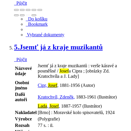
Půjčit
Do košíku
Bookmark
Vybrané dokumenty
5.
Jsemť já z kraje muzikantů
Půjčit
Jsemť já z kraje muzikantů : verše káravé a
Názvové
posměšné /
Josef
a Cipra ; [obrázky Zd.
údaje
Kratochvíla a J. Lady]
Osobní
Cipr,
Josef
,
1881-1956 (Autor)
jméno
Další
Kratochvíl, Zdeněk,
1883-1961 (Ilustrátor)
autoři
Lada
,
Josef
,
1887-1957 (Ilustrátor)
Nakladatel
[Brno] : Moravské kolo spisovatelů, 1924
Výrobce
(Polygrafie)
Rozsah
77 s. : il.