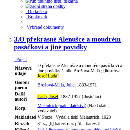
Do košíku
Bookmark
Vybrané dokumenty
3.
O překrásné Alenušce a moudrém
pasáčkovi a jiné povídky
Půjčit
O překrásné Alenušce a moudrém pasáčkovi a
Názvové
jiné povídky / Julie Brožová-Malá ; [ilustroval
údaje
Josef Lada
]
Osobní
Brožová-Malá, Julie,
1883-1971
jméno
Další
Lada
,
Josef
,
1887-1957 (Ilustrátor)
autoři
Melantrich (nakladatelství)
(Nakladatel,
Korp.
vydavatel)
Nakladatel
V Praze : Vydal a tiskl Melantrich, 1923
Rozsah
81 s., [6] barev. obr. příl. : barev. il.
Klíčová
česká literatura
*
literatura pro děti a mládež
*