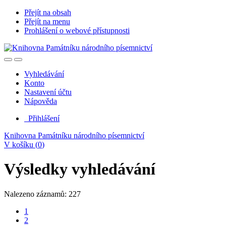
Přejít na obsah
Přejít na menu
Prohlášení o webové přístupnosti
Vyhledávání
Konto
Nastavení účtu
Nápověda
Přihlášení
Knihovna Památníku národního písemnictví
V košíku (
0
)
Výsledky vyhledávání
Nalezeno záznamů: 227
1
2