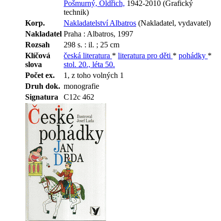
Pošmurný, Oldřich,
1942-2010 (Grafický
technik)
Korp.
Nakladatelství Albatros
(Nakladatel, vydavatel)
Nakladatel
Praha : Albatros, 1997
Rozsah
298 s. : il. ; 25 cm
Klíčová
česká literatura
*
literatura pro děti
*
pohádky
*
slova
stol. 20., léta 50.
Počet ex.
1, z toho volných 1
Druh dok.
monografie
Signatura
C12c 462