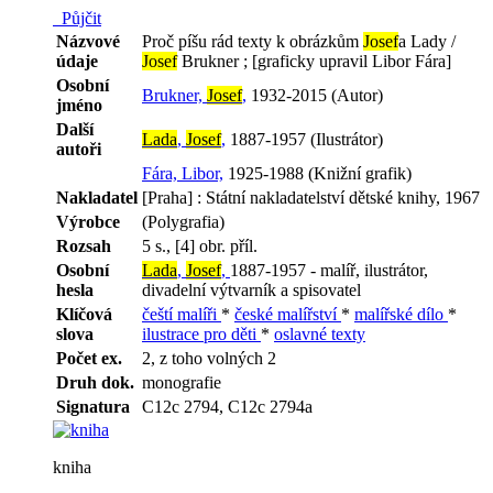
Půjčit
Názvové
Proč píšu rád texty k obrázkům
Josef
a Lady /
údaje
Josef
Brukner ; [graficky upravil Libor Fára]
Osobní
Brukner,
Josef
,
1932-2015 (Autor)
jméno
Další
Lada
,
Josef
,
1887-1957 (Ilustrátor)
autoři
Fára, Libor,
1925-1988 (Knižní grafik)
Nakladatel
[Praha] : Státní nakladatelství dětské knihy, 1967
Výrobce
(Polygrafia)
Rozsah
5 s., [4] obr. příl.
Osobní
Lada
,
Josef
,
1887-1957 - malíř, ilustrátor,
hesla
divadelní výtvarník a spisovatel
Klíčová
čeští malíři
*
české malířství
*
malířské dílo
*
slova
ilustrace pro děti
*
oslavné texty
Počet ex.
2, z toho volných 2
Druh dok.
monografie
Signatura
C12c 2794, C12c 2794a
kniha