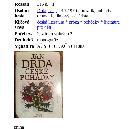
Rozsah
315 s. : il
Osobní
Drda, Jan,
1915-1970 - prozaik, publicista,
hesla
dramatik, filmový scénárista
Klíčová
česká literatura
*
próza
*
pohádky
*
literatura
slova
pro děti
Počet ex.
2, z toho volných 2
Druh dok.
monografie
Signatura
AČS 01108, AČS 01108a
kniha