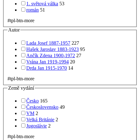
1. světová válka
53
román
51
#tpl-btn-more
Autor
Lada Josef 1887-1957
227
Hašek Jaroslav 1883-1923
95
Ančík Zdena 1900-1972
27
Vrána Jan 1919-1994
20
Drda Jan 1915-1970
14
#tpl-btn-more
Země vydání
Česko
165
Československo
49
VM
2
Velká Británie
2
Jugoslávie
2
#tpl-btn-more