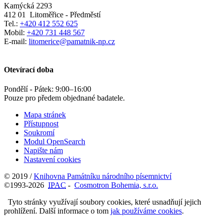
Kamýcká 2293
412 01
Litoměřice - Předměstí
Tel.:
+420 412 552 625
Mobil:
+420 731 448 567
E-mail:
litomerice@pamatnik-np.cz
Otevírací doba
Pondělí - Pátek:
9:00
–
16:00
Pouze pro předem objednané badatele.
Mapa stránek
Přístupnost
Soukromí
Modul OpenSearch
Napište nám
Nastavení cookies
© 2019 /
Knihovna Památníku národního písemnictví
©1993-2026
IPAC
-
Cosmotron Bohemia, s.r.o.
Tyto stránky využívají soubory cookies, které usnadňují jejich
prohlížení. Další informace o tom
jak používáme cookies
.