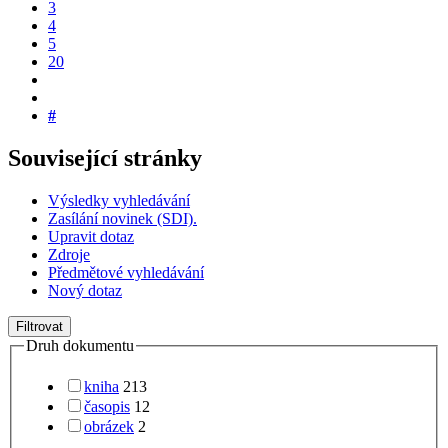
3
4
5
20
#
Související stránky
Výsledky vyhledávání
Zasílání novinek (SDI).
Upravit dotaz
Zdroje
Předmětové vyhledávání
Nový dotaz
Filtrovat
Druh dokumentu
kniha
213
časopis
12
obrázek
2