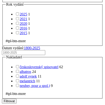
Rok vydání
2025
1
2021
1
2020
1
2016
1
2015
1
#tpl-btn-more
Datum vydání:
1800-2025
Nakladatel
československý spisovatel
62
albatros
24
adolf synek
11
melantrich
11
neuber, pour a spol.)
9
#tpl-btn-more
Filtrovat