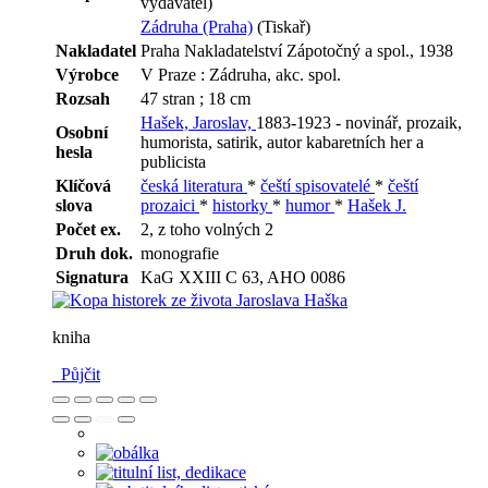
vydavatel)
Zádruha (Praha)
(Tiskař)
Nakladatel
Praha Nakladatelství Zápotočný a spol., 1938
Výrobce
V Praze : Zádruha, akc. spol.
Rozsah
47 stran ; 18 cm
Hašek, Jaroslav,
1883-1923 - novinář, prozaik,
Osobní
humorista, satirik, autor kabaretních her a
hesla
publicista
Klíčová
česká literatura
*
čeští spisovatelé
*
čeští
slova
prozaici
*
historky
*
humor
*
Hašek J.
Počet ex.
2, z toho volných 2
Druh dok.
monografie
Signatura
KaG XXIII C 63, AHO 0086
kniha
Půjčit