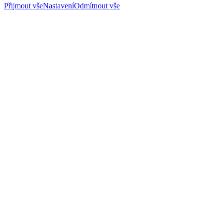
Přijmout vše
Nastavení
Odmítnout vše