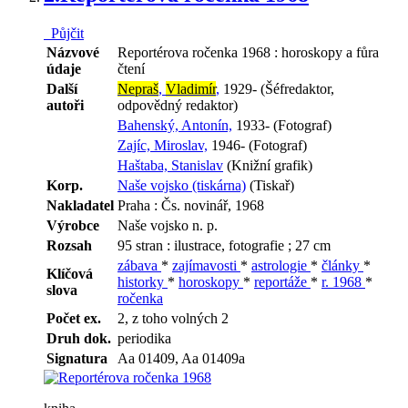
Půjčit
Názvové
Reportérova ročenka 1968 : horoskopy a fůra
údaje
čtení
Další
Nepraš
,
Vladimír
,
1929- (Šéfredaktor,
autoři
odpovědný redaktor)
Bahenský, Antonín,
1933- (Fotograf)
Zajíc, Miroslav,
1946- (Fotograf)
Haštaba, Stanislav
(Knižní grafik)
Korp.
Naše vojsko (tiskárna)
(Tiskař)
Nakladatel
Praha : Čs. novinář, 1968
Výrobce
Naše vojsko n. p.
Rozsah
95 stran : ilustrace, fotografie ; 27 cm
zábava
*
zajímavosti
*
astrologie
*
články
*
Klíčová
historky
*
horoskopy
*
reportáže
*
r. 1968
*
slova
ročenka
Počet ex.
2, z toho volných 2
Druh dok.
periodika
Signatura
Aa 01409, Aa 01409a