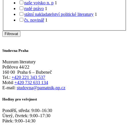
naše vojsko n. p
1
rudé právo
1
státní nakladatelství politické literatury
1
čs. novinář
1
Filtrovat
Studovna Praha
Muzeum literatury
Pelléova 44/22
160 00
Praha 6 – Bubeneč
Tel.:
+420 221 343 537
Mobil
+420 732 633 134
E-mail:
studovna@pamatnik-np.cz
Hodiny pro veřejnost
Pondělí, středa:
9:00
–
16:30
Úterý, čtvrtek:
9:00
–
17:30
Pátek:
9:00
–
14:30