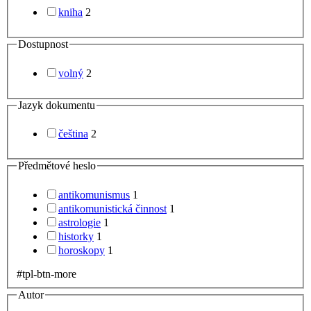
kniha
2
Dostupnost
volný
2
Jazyk dokumentu
čeština
2
Předmětové heslo
antikomunismus
1
antikomunistická činnost
1
astrologie
1
historky
1
horoskopy
1
#tpl-btn-more
Autor