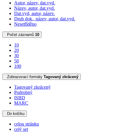
Autor, název, dat.vyd.
Název, autor, dat.vyd.
Dat.vyd, autor, název.
Druh dok., název, autor, dat.vyd.
Nesetříděno
Počet záznamů
10
10
20
30
50
100
Zobrazovací formáty
Tagovaný zkrácený
Tagovaný zkrácený
Podrobný
ISBD
MARC
Do košíku
celou stránku
celý set