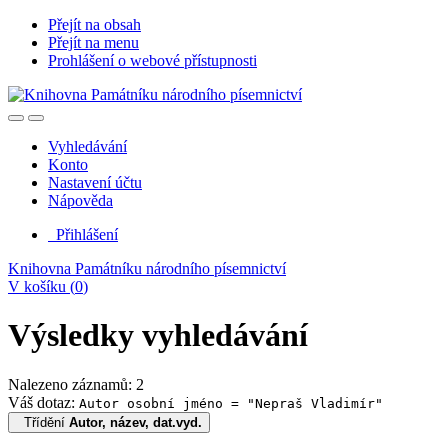
Přejít na obsah
Přejít na menu
Prohlášení o webové přístupnosti
Vyhledávání
Konto
Nastavení účtu
Nápověda
Přihlášení
Knihovna Památníku národního písemnictví
V košíku (
0
)
Výsledky vyhledávání
Nalezeno záznamů: 2
Váš dotaz:
Autor osobní jméno = "Nepraš Vladimír"
Třídění
Autor, název, dat.vyd.