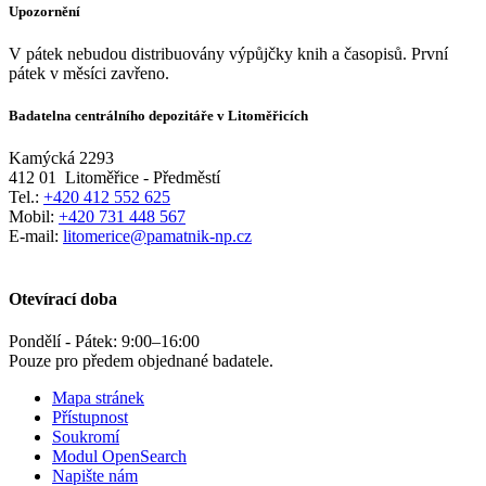
Upozornění
V pátek nebudou distribuovány výpůjčky knih a časopisů. První
pátek v měsíci zavřeno.
Badatelna centrálního depozitáře v Litoměřicích
Kamýcká 2293
412 01
Litoměřice - Předměstí
Tel.:
+420 412 552 625
Mobil:
+420 731 448 567
E-mail:
litomerice@pamatnik-np.cz
Otevírací doba
Pondělí - Pátek:
9:00
–
16:00
Pouze pro předem objednané badatele.
Mapa stránek
Přístupnost
Soukromí
Modul OpenSearch
Napište nám