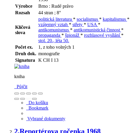
Výrobce
Brno : Rudé právo
Rozsah
44 stran ; 8°
politická literatura
*
socialismus
*
kapitalismus
*
vzájemný vztah
*
střety
*
USA
*
Klíčová
antikomunismus
*
antikomunistická činnost
*
slova
propaganda
*
špionáž
*
rozhlasové vysílání
*
stol. 20., léta 50.
Počet ex.
1, z toho volných 1
Druh dok.
monografie
Signatura
K CH I 13
kniha
Půjčit
Do košíku
Bookmark
Vybrané dokumenty
2.
Reportérova ročenka 1968