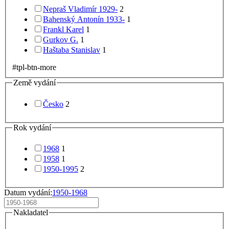
Nepraš Vladimír 1929-
2
Bahenský Antonín 1933-
1
Frankl Karel
1
Gurkov G.
1
Haštaba Stanislav
1
#tpl-btn-more
Země vydání
Česko
2
Rok vydání
1968
1
1958
1
1950-1995
2
Datum vydání:
1950-1968
Nakladatel