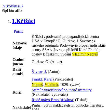
V košíku (
0
)
#tpl-btn-affix
1.
Křižáci
Půjčit
Křižáci : podvratná propagandistická centra
USA v Evropě / G. Gurkov, J. Šavrov ; z
Názvové
ruského originálu Podryvnyje propagandistskije
údaje
centry SŠA v Jevrope přeložil Karel Frankl ;
doslov k českému vydání
Vladimír Nepraš
Osobní
Gurkov, G. (Autor)
jméno
Další
Šavrov, J.
(Autor)
autoři
Frankl, Karel
(Překladatel)
Nepraš
,
Vladimír
,
1929- (waw)
Státní nakladatelství politické literatury
Korp.
(Nakladatel, vydavatel)
Rudé právo Brno (tiskárna)
(Tiskař)
Praha : Státní nakladatelství politické literatury,
Nakladatel
1958