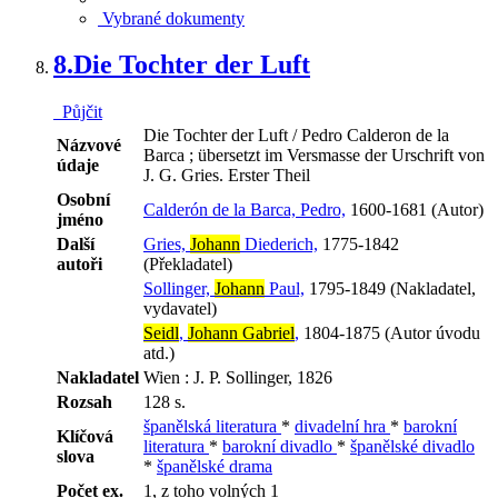
Vybrané dokumenty
8.
Die Tochter der Luft
Půjčit
Die Tochter der Luft / Pedro Calderon de la
Názvové
Barca ; übersetzt im Versmasse der Urschrift von
údaje
J. G. Gries. Erster Theil
Osobní
Calderón de la Barca, Pedro,
1600-1681 (Autor)
jméno
Další
Gries,
Johann
Diederich,
1775-1842
autoři
(Překladatel)
Sollinger,
Johann
Paul,
1795-1849 (Nakladatel,
vydavatel)
Seidl
,
Johann Gabriel
,
1804-1875 (Autor úvodu
atd.)
Nakladatel
Wien : J. P. Sollinger, 1826
Rozsah
128 s.
španělská literatura
*
divadelní hra
*
barokní
Klíčová
literatura
*
barokní divadlo
*
španělské divadlo
slova
*
španělské drama
Počet ex.
1, z toho volných 1