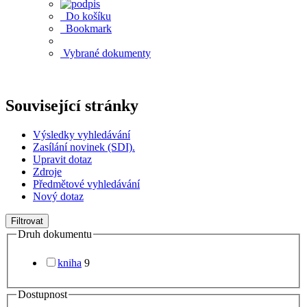
Do košíku
Bookmark
Vybrané dokumenty
Související stránky
Výsledky vyhledávání
Zasílání novinek (SDI).
Upravit dotaz
Zdroje
Předmětové vyhledávání
Nový dotaz
Filtrovat
Druh dokumentu
kniha
9
Dostupnost