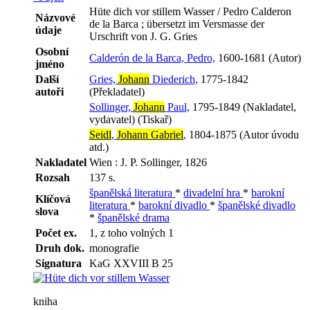
Hüte dich vor stillem Wasser / Pedro Calderon
Názvové
de la Barca ; übersetzt im Versmasse der
údaje
Urschrift von J. G. Gries
Osobní
Calderón de la Barca, Pedro,
1600-1681 (Autor)
jméno
Další
Gries,
Johann
Diederich,
1775-1842
autoři
(Překladatel)
Sollinger,
Johann
Paul,
1795-1849 (Nakladatel,
vydavatel) (Tiskař)
Seidl
,
Johann Gabriel
,
1804-1875 (Autor úvodu
atd.)
Nakladatel
Wien : J. P. Sollinger, 1826
Rozsah
137 s.
španělská literatura
*
divadelní hra
*
barokní
Klíčová
literatura
*
barokní divadlo
*
španělské divadlo
slova
*
španělské drama
Počet ex.
1, z toho volných 1
Druh dok.
monografie
Signatura
KaG XXVIII B 25
kniha