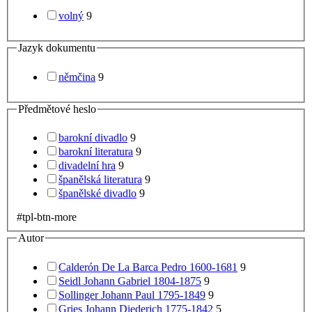
volný
9
Jazyk dokumentu
němčina
9
Předmětové heslo
barokní divadlo
9
barokní literatura
9
divadelní hra
9
španělská literatura
9
španělské divadlo
9
#tpl-btn-more
Autor
Calderón De La Barca Pedro 1600-1681
9
Seidl Johann Gabriel 1804-1875
9
Sollinger Johann Paul 1795-1849
9
Gries Johann Diederich 1775-1842
5