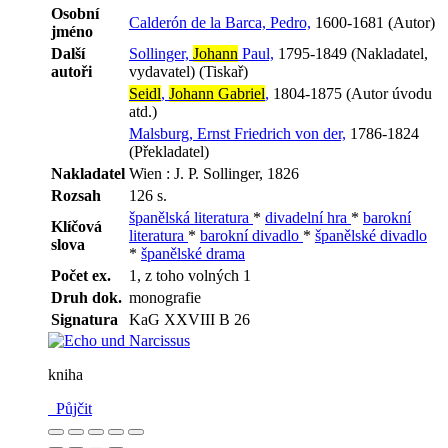
Osobní
Calderón de la Barca, Pedro,
1600-1681 (Autor)
jméno
Další
Sollinger,
Johann
Paul,
1795-1849 (Nakladatel,
autoři
vydavatel) (Tiskař)
Seidl
,
Johann Gabriel
,
1804-1875 (Autor úvodu
atd.)
Malsburg, Ernst Friedrich von der,
1786-1824
(Překladatel)
Nakladatel
Wien : J. P. Sollinger, 1826
Rozsah
126 s.
španělská literatura
*
divadelní hra
*
barokní
Klíčová
literatura
*
barokní divadlo
*
španělské divadlo
slova
*
španělské drama
Počet ex.
1, z toho volných 1
Druh dok.
monografie
Signatura
KaG XXVIII B 26
kniha
Půjčit