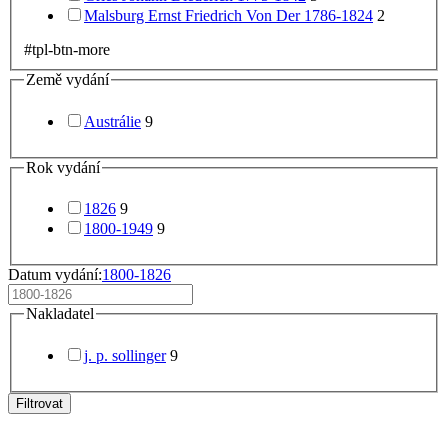
Malsburg Ernst Friedrich Von Der 1786-1824
2
#tpl-btn-more
Země vydání
Austrálie
9
Rok vydání
1826
9
1800-1949
9
Datum vydání:
1800-1826
Nakladatel
j. p. sollinger
9
Filtrovat