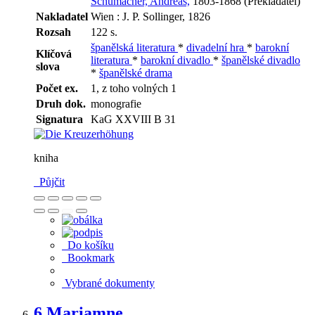
Schumacher, Andreas,
1803-1868 (Překladatel)
Nakladatel
Wien : J. P. Sollinger, 1826
Rozsah
122 s.
španělská literatura
*
divadelní hra
*
barokní
Klíčová
literatura
*
barokní divadlo
*
španělské divadlo
slova
*
španělské drama
Počet ex.
1, z toho volných 1
Druh dok.
monografie
Signatura
KaG XXVIII B 31
kniha
Půjčit
Do košíku
Bookmark
Vybrané dokumenty
6.
Mariamne