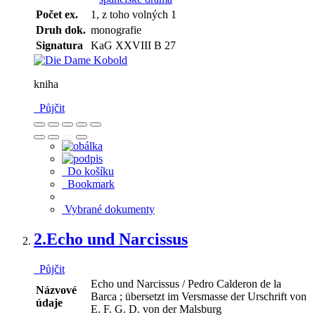
Počet ex.
1, z toho volných 1
Druh dok.
monografie
Signatura
KaG XXVIII B 27
kniha
Půjčit
Do košíku
Bookmark
Vybrané dokumenty
2.
Echo und Narcissus
Půjčit
Echo und Narcissus / Pedro Calderon de la
Názvové
Barca ; übersetzt im Versmasse der Urschrift von
údaje
E. F. G. D. von der Malsburg