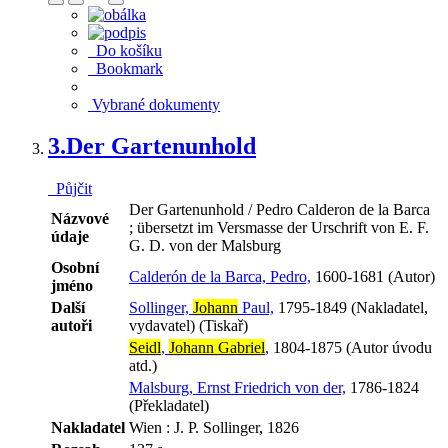
Do košíku
Bookmark
Vybrané dokumenty
3.
Der Gartenunhold
Půjčit
Der Gartenunhold / Pedro Calderon de la Barca
Názvové
; übersetzt im Versmasse der Urschrift von E. F.
údaje
G. D. von der Malsburg
Osobní
Calderón de la Barca, Pedro,
1600-1681 (Autor)
jméno
Další
Sollinger,
Johann
Paul,
1795-1849 (Nakladatel,
autoři
vydavatel) (Tiskař)
Seidl
,
Johann Gabriel
,
1804-1875 (Autor úvodu
atd.)
Malsburg, Ernst Friedrich von der,
1786-1824
(Překladatel)
Nakladatel
Wien : J. P. Sollinger, 1826