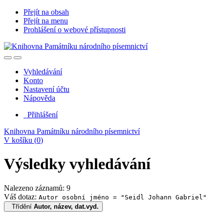
Přejít na obsah
Přejít na menu
Prohlášení o webové přístupnosti
Vyhledávání
Konto
Nastavení účtu
Nápověda
Přihlášení
Knihovna Památníku národního písemnictví
V košíku (
0
)
Výsledky vyhledávání
Nalezeno záznamů: 9
Váš dotaz:
Autor osobní jméno = "Seidl Johann Gabriel"
Třídění
Autor, název, dat.vyd.