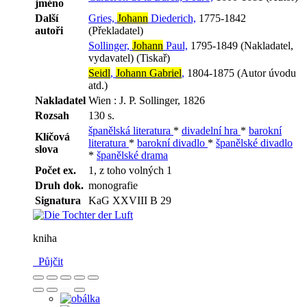
jméno
Další
Gries,
Johann
Diederich,
1775-1842
autoři
(Překladatel)
Sollinger,
Johann
Paul,
1795-1849 (Nakladatel,
vydavatel) (Tiskař)
Seidl
,
Johann Gabriel
,
1804-1875 (Autor úvodu
atd.)
Nakladatel
Wien : J. P. Sollinger, 1826
Rozsah
130 s.
španělská literatura
*
divadelní hra
*
barokní
Klíčová
literatura
*
barokní divadlo
*
španělské divadlo
slova
*
španělské drama
Počet ex.
1, z toho volných 1
Druh dok.
monografie
Signatura
KaG XXVIII B 29
kniha
Půjčit