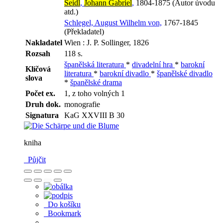
Seidl
,
Johann Gabriel
,
1804-1875 (Autor úvodu
atd.)
Schlegel, August Wilhelm von,
1767-1845
(Překladatel)
Nakladatel
Wien : J. P. Sollinger, 1826
Rozsah
118 s.
španělská literatura
*
divadelní hra
*
barokní
Klíčová
literatura
*
barokní divadlo
*
španělské divadlo
slova
*
španělské drama
Počet ex.
1, z toho volných 1
Druh dok.
monografie
Signatura
KaG XXVIII B 30
kniha
Půjčit
Do košíku
Bookmark