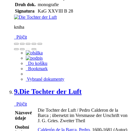
Druh dok.
monografie
Signatura
KaG XXVIII B 28
kniha
Půjčit
Do košíku
Bookmark
Vybrané dokumenty
9.
Die Tochter der Luft
Půjčit
Die Tochter der Luft / Pedro Calderon de la
Názvové
Barca ; übersetzt im Versmasse der Urschrift von
údaje
J. G. Gries. Zweiter Theil
Osobní
Calderón de la Barca, Pedro,
1600-1681 (Autor)