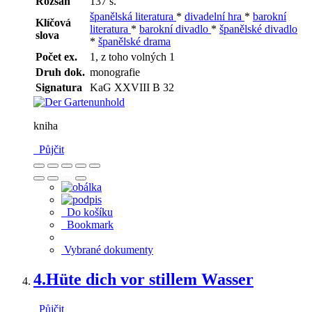
Rozsah
137 s.
španělská literatura
*
divadelní hra
*
barokní
Klíčová
literatura
*
barokní divadlo
*
španělské divadlo
slova
*
španělské drama
Počet ex.
1, z toho volných 1
Druh dok.
monografie
Signatura
KaG XXVIII B 32
kniha
Půjčit
Do košíku
Bookmark
Vybrané dokumenty
4.
Hüte dich vor stillem Wasser
Půjčit