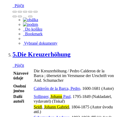
Půjčit
Do košíku
Bookmark
Vybrané dokumenty
5.
Die Kreuzerhöhung
Půjčit
Die Kreuzerhöhung / Pedro Calderon de la
Názvové
Barca ; übersetzt im Versmasse der Urschrift von
údaje
And. Schumacher
Osobní
Calderón de la Barca, Pedro,
1600-1681 (Autor)
jméno
Další
Sollinger,
Johann
Paul,
1795-1849 (Nakladatel,
autoři
vydavatel) (Tiskař)
Seidl
,
Johann Gabriel
,
1804-1875 (Autor úvodu
atd.)