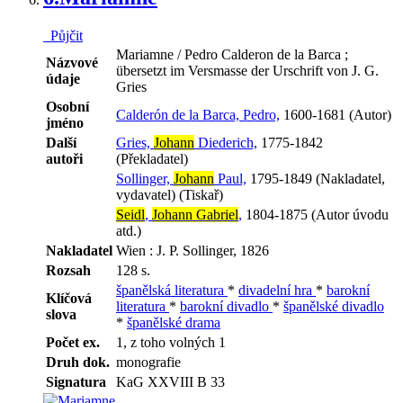
Půjčit
Mariamne / Pedro Calderon de la Barca ;
Názvové
übersetzt im Versmasse der Urschrift von J. G.
údaje
Gries
Osobní
Calderón de la Barca, Pedro,
1600-1681 (Autor)
jméno
Další
Gries,
Johann
Diederich,
1775-1842
autoři
(Překladatel)
Sollinger,
Johann
Paul,
1795-1849 (Nakladatel,
vydavatel) (Tiskař)
Seidl
,
Johann Gabriel
,
1804-1875 (Autor úvodu
atd.)
Nakladatel
Wien : J. P. Sollinger, 1826
Rozsah
128 s.
španělská literatura
*
divadelní hra
*
barokní
Klíčová
literatura
*
barokní divadlo
*
španělské divadlo
slova
*
španělské drama
Počet ex.
1, z toho volných 1
Druh dok.
monografie
Signatura
KaG XXVIII B 33