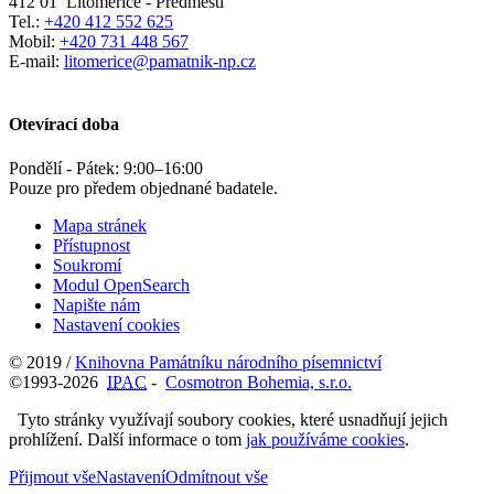
412 01
Litoměřice - Předměstí
Tel.:
+420 412 552 625
Mobil:
+420 731 448 567
E-mail:
litomerice@pamatnik-np.cz
Otevírací doba
Pondělí - Pátek:
9:00
–
16:00
Pouze pro předem objednané badatele.
Mapa stránek
Přístupnost
Soukromí
Modul OpenSearch
Napište nám
Nastavení cookies
© 2019 /
Knihovna Památníku národního písemnictví
©1993-2026
IPAC
-
Cosmotron Bohemia, s.r.o.
Tyto stránky využívají soubory cookies, které usnadňují jejich
prohlížení. Další informace o tom
jak používáme cookies
.
Přijmout vše
Nastavení
Odmítnout vše