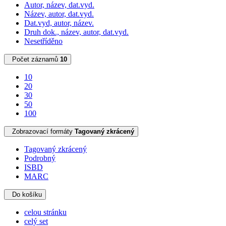
Autor, název, dat.vyd.
Název, autor, dat.vyd.
Dat.vyd, autor, název.
Druh dok., název, autor, dat.vyd.
Nesetříděno
Počet záznamů
10
10
20
30
50
100
Zobrazovací formáty
Tagovaný zkrácený
Tagovaný zkrácený
Podrobný
ISBD
MARC
Do košíku
celou stránku
celý set