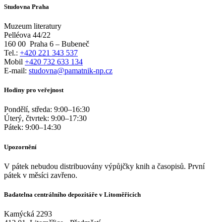
Studovna Praha
Muzeum literatury
Pelléova 44/22
160 00
Praha 6 – Bubeneč
Tel.:
+420 221 343 537
Mobil
+420 732 633 134
E-mail:
studovna@pamatnik-np.cz
Hodiny pro veřejnost
Pondělí, středa:
9:00
–
16:30
Úterý, čtvrtek:
9:00
–
17:30
Pátek:
9:00
–
14:30
Upozornění
V pátek nebudou distribuovány výpůjčky knih a časopisů. První
pátek v měsíci zavřeno.
Badatelna centrálního depozitáře v Litoměřicích
Kamýcká 2293