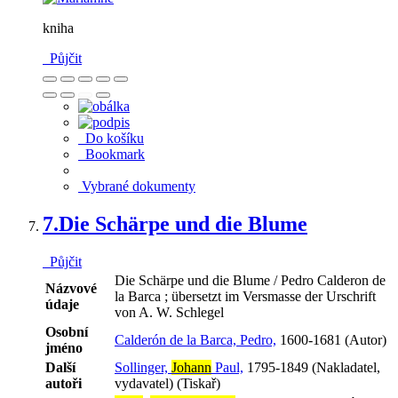
kniha
Půjčit
Do košíku
Bookmark
Vybrané dokumenty
7.
Die Schärpe und die Blume
Půjčit
Die Schärpe und die Blume / Pedro Calderon de
Názvové
la Barca ; übersetzt im Versmasse der Urschrift
údaje
von A. W. Schlegel
Osobní
Calderón de la Barca, Pedro,
1600-1681 (Autor)
jméno
Další
Sollinger,
Johann
Paul,
1795-1849 (Nakladatel,
autoři
vydavatel) (Tiskař)