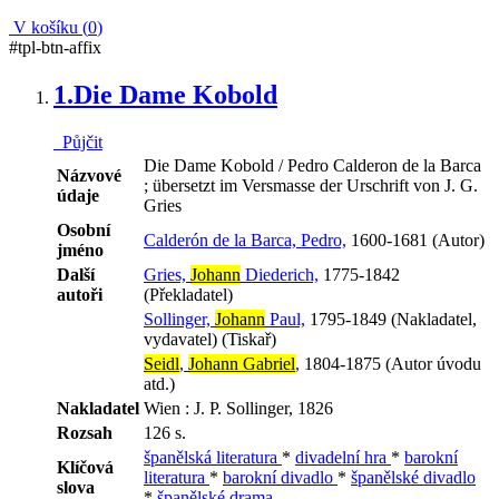
V košíku (
0
)
#tpl-btn-affix
1.
Die Dame Kobold
Půjčit
Die Dame Kobold / Pedro Calderon de la Barca
Názvové
; übersetzt im Versmasse der Urschrift von J. G.
údaje
Gries
Osobní
Calderón de la Barca, Pedro,
1600-1681 (Autor)
jméno
Další
Gries,
Johann
Diederich,
1775-1842
autoři
(Překladatel)
Sollinger,
Johann
Paul,
1795-1849 (Nakladatel,
vydavatel) (Tiskař)
Seidl
,
Johann Gabriel
,
1804-1875 (Autor úvodu
atd.)
Nakladatel
Wien : J. P. Sollinger, 1826
Rozsah
126 s.
španělská literatura
*
divadelní hra
*
barokní
Klíčová
literatura
*
barokní divadlo
*
španělské divadlo
slova
*
španělské drama