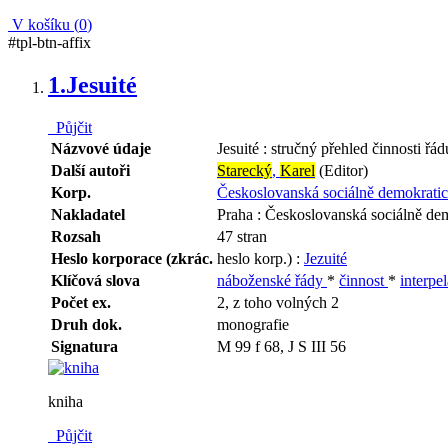
V košíku (
0
)
#tpl-btn-affix
1.
Jesuité
Půjčit
Názvové údaje
Jesuité : stručný přehled činnosti řá
Další autoři
Starecký
,
Karel
(Editor)
Korp.
Českoslovanská sociálně demokratick
Nakladatel
Praha : Českoslovanská sociálně dem
Rozsah
47 stran
Heslo korporace (zkrác.
heslo korp.) :
Jezuité
Klíčová slova
náboženské řády
*
činnost
*
interpe
Počet ex.
2, z toho volných 2
Druh dok.
monografie
Signatura
M 99 f 68, J S III 56
kniha
Půjčit