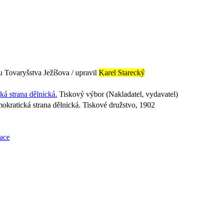
du Tovaryšstva Ježíšova / upravil
Karel Starecký
á strana dělnická.
Tiskový výbor (Nakladatel, vydavatel)
okratická strana dělnická. Tiskové družstvo, 1902
lace