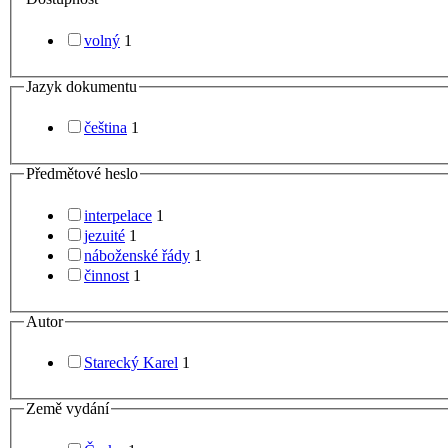
volný
1
Jazyk dokumentu
čeština
1
Předmětové heslo
interpelace
1
jezuité
1
náboženské řády
1
činnost
1
Autor
Starecký Karel
1
Země vydání