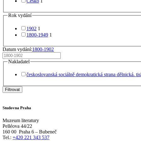
Česko
1
Rok vydání
1902
1
1800-1949
1
Datum vydání:
1800-1902
Nakladatel
českoslovanská sociálně demokratická strana dělnická. ti
Filtrovat
Studovna Praha
Muzeum literatury
Pelléova 44/22
160 00
Praha 6 – Bubeneč
Tel.:
+420 221 343 537