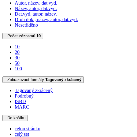
Autor, název, dat.vyd.
Název, autor, dat.vyd.
Dat.vyd, autor, název.
Druh dok., název, autor, dat.vyd.
Nesetříděno
Počet záznamů
10
10
20
30
50
100
Zobrazovací formáty
Tagovaný zkrácený
Tagovaný zkrácený
Podrobný
ISBD
MARC
Do košíku
celou stránku
celý set