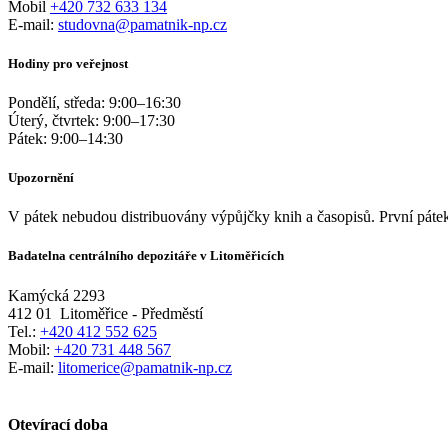
Mobil
+420 732 633 134
E-mail:
studovna@pamatnik-np.cz
Hodiny pro veřejnost
Pondělí, středa:
9:00
–
16:30
Úterý, čtvrtek:
9:00
–
17:30
Pátek:
9:00
–
14:30
Upozornění
V pátek nebudou distribuovány výpůjčky knih a časopisů. První pátek
Badatelna centrálního depozitáře v Litoměřicích
Kamýcká 2293
412 01
Litoměřice - Předměstí
Tel.:
+420 412 552 625
Mobil:
+420 731 448 567
E-mail:
litomerice@pamatnik-np.cz
Otevírací doba