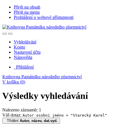
Přejít na obsah
Přejít na menu
Prohlášení o webové přístupnosti
Vyhledávání
Konto
Nastavení účtu
Nápověda
Přihlášení
Knihovna Památníku národního písemnictví
V košíku (
0
)
Výsledky vyhledávání
Nalezeno záznamů: 1
Váš dotaz:
Autor osobní jméno = "Starecký Karel"
Třídění
Autor, název, dat.vyd.