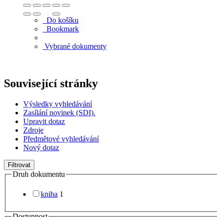
Do košíku
Bookmark
Vybrané dokumenty
Související stránky
Výsledky vyhledávání
Zasílání novinek (SDI).
Upravit dotaz
Zdroje
Předmětové vyhledávání
Nový dotaz
Filtrovat
Druh dokumentu
kniha
1
Dostupnost