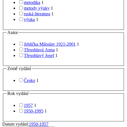
metodika
1
metody výuky
1
ruská literatura
1
výuka
1
Autor
Jehlička Miloslav 1921-2001
1
Třesohlavá Anna
1
Třesohlavý Josef
1
Země vydání
Česko
1
Rok vydání
1957
1
1950-1995
1
Datum vydání:
1950-1957