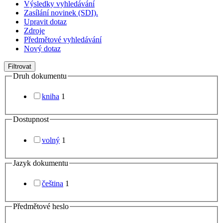
Výsledky vyhledávání
Zasílání novinek (SDI).
Upravit dotaz
Zdroje
Předmětové vyhledávání
Nový dotaz
Filtrovat
Druh dokumentu
kniha
1
Dostupnost
volný
1
Jazyk dokumentu
čeština
1
Předmětové heslo