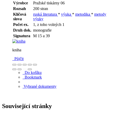
Výrobce
Pražské tiskárny 06
Rozsah
200 stran
Klíčová
ruská literatura
*
výuka
*
metodika
*
metody
slova
výuky
Počet ex.
1, z toho volných 1
Druh dok.
monografie
Signatura
M 15 a 39
kniha
Půjčit
Do košíku
Bookmark
Vybrané dokumenty
Související stránky