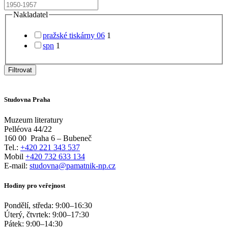
Nakladatel
pražské tiskárny 06
1
spn
1
Filtrovat
Studovna Praha
Muzeum literatury
Pelléova 44/22
160 00
Praha 6 – Bubeneč
Tel.:
+420 221 343 537
Mobil
+420 732 633 134
E-mail:
studovna@pamatnik-np.cz
Hodiny pro veřejnost
Pondělí, středa:
9:00
–
16:30
Úterý, čtvrtek:
9:00
–
17:30
Pátek:
9:00
–
14:30