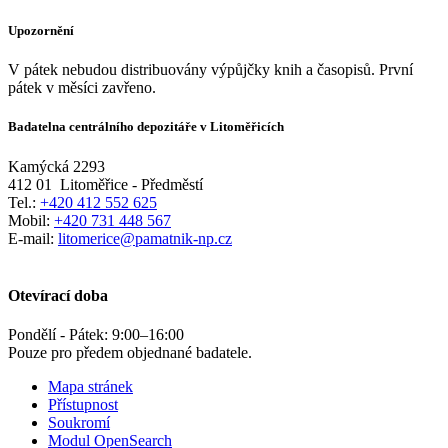
Upozornění
V pátek nebudou distribuovány výpůjčky knih a časopisů. První
pátek v měsíci zavřeno.
Badatelna centrálního depozitáře v Litoměřicích
Kamýcká 2293
412 01
Litoměřice - Předměstí
Tel.:
+420 412 552 625
Mobil:
+420 731 448 567
E-mail:
litomerice@pamatnik-np.cz
Otevírací doba
Pondělí - Pátek:
9:00
–
16:00
Pouze pro předem objednané badatele.
Mapa stránek
Přístupnost
Soukromí
Modul OpenSearch