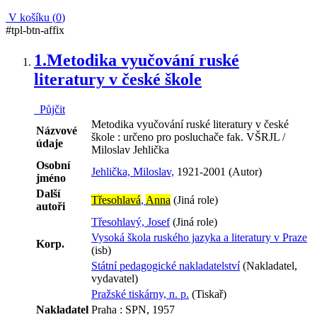
V košíku (
0
)
#tpl-btn-affix
1.
Metodika vyučování ruské
literatury v české škole
Půjčit
Metodika vyučování ruské literatury v české
Názvové
škole : určeno pro posluchače fak. VŠRJL /
údaje
Miloslav Jehlička
Osobní
Jehlička, Miloslav,
1921-2001 (Autor)
jméno
Další
Třesohlavá
,
Anna
(Jiná role)
autoři
Třesohlavý, Josef
(Jiná role)
Vysoká škola ruského jazyka a literatury v Praze
Korp.
(isb)
Státní pedagogické nakladatelství
(Nakladatel,
vydavatel)
Pražské tiskárny, n. p.
(Tiskař)
Nakladatel
Praha : SPN, 1957