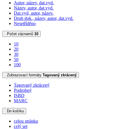
Autor, název, dat.vyd.
Název, autor, dat.vyd.
Dat.vyd, autor, název.
Druh dok., název, autor, dat.vyd.
Nesetříděno
Počet záznamů
10
10
20
30
50
100
Zobrazovací formáty
Tagovaný zkrácený
Tagovaný zkrácený
Podrobný
ISBD
MARC
Do košíku
celou stránku
celý set