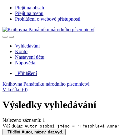
Přejít na obsah
Přejít na menu
Prohlášení o webové přístupnosti
Vyhledávání
Konto
Nastavení účtu
Nápověda
Přihlášení
Knihovna Památníku národního písemnictví
V košíku (
0
)
Výsledky vyhledávání
Nalezeno záznamů: 1
Váš dotaz:
Autor osobní jméno = "Třesohlavá Anna"
Třídění
Autor, název, dat.vyd.