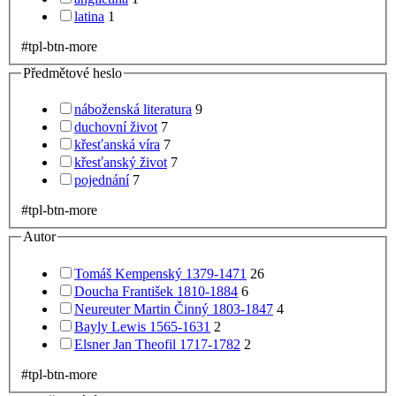
latina
1
#tpl-btn-more
Předmětové heslo
náboženská literatura
9
duchovní život
7
křesťanská víra
7
křesťanský život
7
pojednání
7
#tpl-btn-more
Autor
Tomáš Kempenský 1379-1471
26
Doucha František 1810-1884
6
Neureuter Martin Činný 1803-1847
4
Bayly Lewis 1565-1631
2
Elsner Jan Theofil 1717-1782
2
#tpl-btn-more