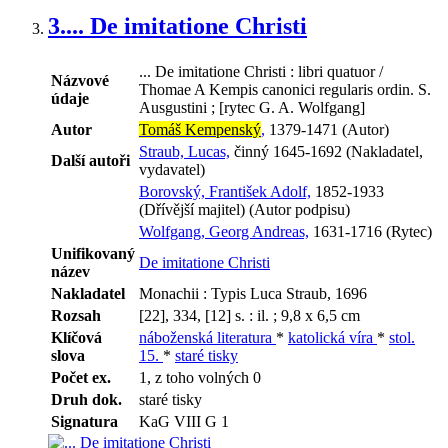
3.
... De imitatione Christi
... De imitatione Christi : libri quatuor /
Názvové
Thomae A Kempis canonici regularis ordin. S.
údaje
Ausgustini ; [rytec G. A. Wolfgang]
Autor
Tomáš Kempenský
,
1379-1471 (Autor)
Straub, Lucas,
činný 1645-1692 (Nakladatel,
Další autoři
vydavatel)
Borovský, František Adolf,
1852-1933
(Dřívější majitel) (Autor podpisu)
Wolfgang, Georg Andreas,
1631-1716 (Rytec)
Unifikovaný
De imitatione Christi
název
Nakladatel
Monachii : Typis Luca Straub, 1696
Rozsah
[22], 334, [12] s. : il. ; 9,8 x 6,5 cm
Klíčová
náboženská literatura
*
katolická víra
*
stol.
slova
15.
*
staré tisky
Počet ex.
1, z toho volných 0
Druh dok.
staré tisky
Signatura
KaG VIII G 1