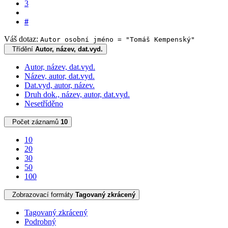
3
#
Váš dotaz:
Autor osobní jméno = "Tomáš Kempenský"
Třídění
Autor, název, dat.vyd.
Autor, název, dat.vyd.
Název, autor, dat.vyd.
Dat.vyd, autor, název.
Druh dok., název, autor, dat.vyd.
Nesetříděno
Počet záznamů
10
10
20
30
50
100
Zobrazovací formáty
Tagovaný zkrácený
Tagovaný zkrácený
Podrobný