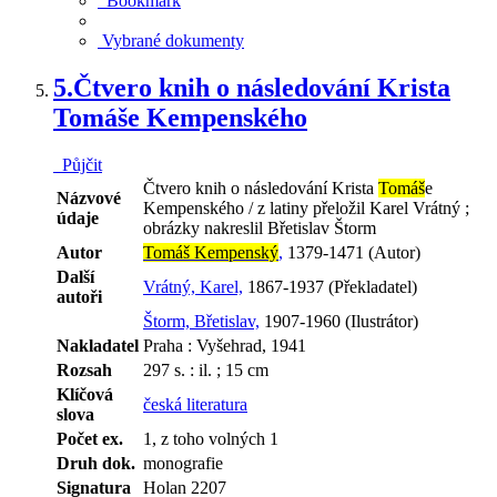
Bookmark
Vybrané dokumenty
5.
Čtvero knih o následování Krista
Tomáše Kempenského
Půjčit
Čtvero knih o následování Krista
Tomáš
e
Názvové
Kempenského / z latiny přeložil Karel Vrátný ;
údaje
obrázky nakreslil Břetislav Štorm
Autor
Tomáš Kempenský
,
1379-1471 (Autor)
Další
Vrátný, Karel,
1867-1937 (Překladatel)
autoři
Štorm, Břetislav,
1907-1960 (Ilustrátor)
Nakladatel
Praha : Vyšehrad, 1941
Rozsah
297 s. : il. ; 15 cm
Klíčová
česká literatura
slova
Počet ex.
1, z toho volných 1
Druh dok.
monografie
Signatura
Holan 2207