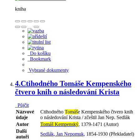
kniha
Do košíku
Bookmark
Vybrané dokumenty
4.
Ctihodného Tomáše Kempenského
čtvero knih o následování Krista
Půjčit
Názvové
Ctihodného
Tomáš
e Kempenského čtvero knih
údaje
o následování Krista / zčeštil Jan Nep. Sedlák
Autor
Tomáš Kempenský
,
1379-1471 (Autor)
Další
Sedlák, Jan Nepomuk,
1854-1930 (Překladatel)
autoři