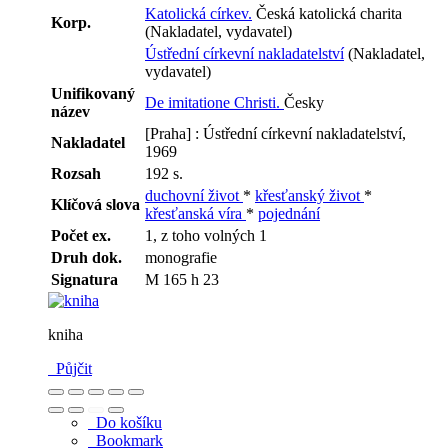
Katolická církev.
Česká katolická charita
Korp.
(Nakladatel, vydavatel)
Ústřední církevní nakladatelství
(Nakladatel,
vydavatel)
Unifikovaný
De imitatione Christi.
Česky
název
[Praha] : Ústřední církevní nakladatelství,
Nakladatel
1969
Rozsah
192 s.
duchovní život
*
křesťanský život
*
Klíčová slova
křesťanská víra
*
pojednání
Počet ex.
1, z toho volných 1
Druh dok.
monografie
Signatura
M 165 h 23
kniha
Půjčit
Do košíku
Bookmark