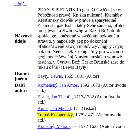
Půjčit
PRAXIS PIETATIS To gest, O Cwičenj se w
Pobožnosti prawé, Knjžka milostná: Kterakby
Křesťansky člowěk w prawé a spasytedlné
Známosti, gak Boha, tak y Sebe samého, pľatně
prospjwati, a žiwot swůg w Bázni Božj dobře
Názvové
spořádage, potěsseně w swědomj pokogném
údaje
stráwiti, y naposledy geg po dokonánj
bľahosľaweně zawřjti mohľ, wyvčugjcý : nýnj
pak pro Nedostatek Exemplářů y pro wzácnost
gegj, podlé Wydánj Amsterdamského w nowě
tisstěná, y Cýrkwi Božj České Bratrské zase do
rukau dáná / [Lewis Bayly]
Osobní
Bayly, Lewis,
1565-1631 (Autor)
jméno
Další
Komenský, Jan Amos,
1592-1670 (Autor úvodu
autoři
atd.)
Elsner, Jan Theofil,
1717-1782 (Autor úvodu
atd.)
Kunst, Jan Michal,
17-- (Tiskař)
Tomáš Kempenský
,
1379-1471 (Autor úvodu
atd.)
Konečný, Matouš,
asi 1572-1622 (Autor úvodu