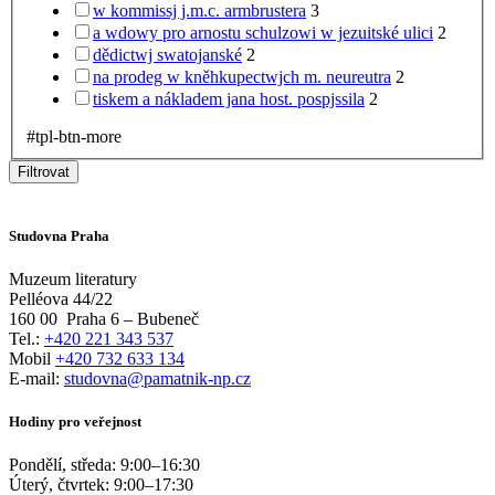
w kommissj j.m.c. armbrustera
3
a wdowy pro arnostu schulzowi w jezuitské ulici
2
dědictwj swatojanské
2
na prodeg w kněhkupectwjch m. neureutra
2
tiskem a nákladem jana host. pospjssila
2
#tpl-btn-more
Filtrovat
Studovna Praha
Muzeum literatury
Pelléova 44/22
160 00
Praha 6 – Bubeneč
Tel.:
+420 221 343 537
Mobil
+420 732 633 134
E-mail:
studovna@pamatnik-np.cz
Hodiny pro veřejnost
Pondělí, středa:
9:00
–
16:30
Úterý, čtvrtek:
9:00
–
17:30