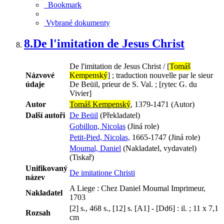
Bookmark
Vybrané dokumenty
8.
De l'imitation de Jesus Christ
De l'imitation de Jesus Christ / [
Tomáš
Názvové
Kempenský
] ; traduction nouvelle par le sieur
údaje
De Beüil, prieur de S. Val. ; [rytec G. du
Vivier]
Autor
Tomáš Kempenský
,
1379-1471 (Autor)
Další autoři
De Beüil
(Překladatel)
Gobillon, Nicolas
(Jiná role)
Petit-Pied, Nicolas,
1665-1747 (Jiná role)
Moumal, Daniel
(Nakladatel, vydavatel)
(Tiskař)
Unifikovaný
De imitatione Christi
název
A Liege : Chez Daniel Moumal Imprimeur,
Nakladatel
1703
[2] s., 468 s., [12] s. [A1] - [Dd6] : il. ; 11 x 7,1
Rozsah
cm