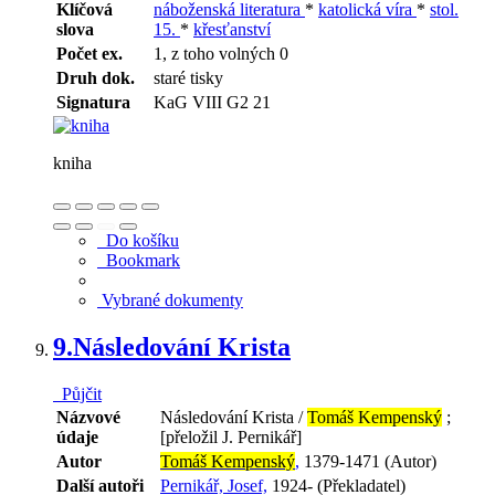
Klíčová
náboženská literatura
*
katolická víra
*
stol.
slova
15.
*
křesťanství
Počet ex.
1, z toho volných 0
Druh dok.
staré tisky
Signatura
KaG VIII G2 21
kniha
Do košíku
Bookmark
Vybrané dokumenty
9.
Následování Krista
Půjčit
Názvové
Následování Krista /
Tomáš Kempenský
;
údaje
[přeložil J. Pernikář]
Autor
Tomáš Kempenský
,
1379-1471 (Autor)
Další autoři
Pernikář, Josef,
1924- (Překladatel)