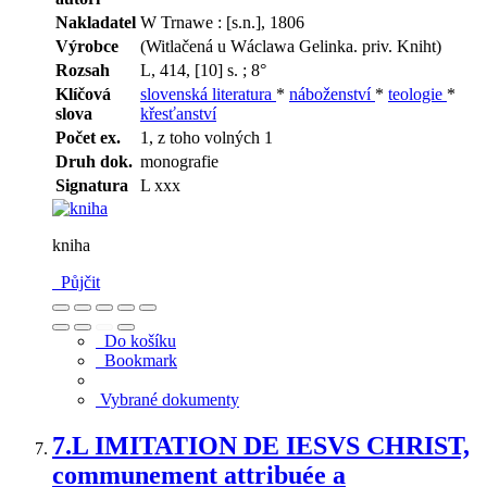
Nakladatel
W Trnawe : [s.n.], 1806
Výrobce
(Witlačená u Wáclawa Gelinka. priv. Kniht)
Rozsah
L, 414, [10] s. ; 8°
Klíčová
slovenská literatura
*
náboženství
*
teologie
*
slova
křesťanství
Počet ex.
1, z toho volných 1
Druh dok.
monografie
Signatura
L xxx
kniha
Půjčit
Do košíku
Bookmark
Vybrané dokumenty
7.
L IMITATION DE IESVS CHRIST,
communement attribuée a