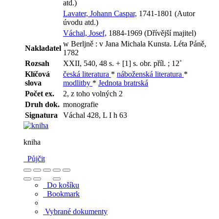
atd.)
Lavater, Johann Caspar,
1741-1801 (Autor
úvodu atd.)
Váchal, Josef,
1884-1969 (Dřívější majitel)
w Berljně : v Jana Michala Kunsta. Léta Páně,
Nakladatel
1782
Rozsah
XXII, 540, 48 s. + [1] s. obr. příl. ; 12˚
Klíčová
česká literatura
*
náboženská literatura
*
slova
modlitby
*
Jednota bratrská
Počet ex.
2, z toho volných 2
Druh dok.
monografie
Signatura
Váchal 428, L I h 63
kniha
Půjčit
Do košíku
Bookmark
Vybrané dokumenty