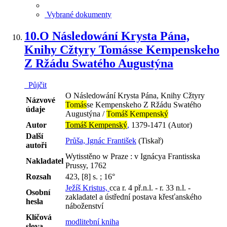
Vybrané dokumenty
10.
O Následowání Krysta Pána,
Knihy Cžtyry Tomásse Kempenskeho
Z Ržádu Swatého Augustýna
Půjčit
O Následowání Krysta Pána, Knihy Cžtyry
Názvové
Tomás
se Kempenskeho Z Ržádu Swatého
údaje
Augustýna /
Tomáš Kempenský
Autor
Tomáš Kempenský
,
1379-1471 (Autor)
Další
Průša, Ignác František
(Tiskař)
autoři
Wytisstěno w Praze : v Ignácya Frantisska
Nakladatel
Prussy, 1762
Rozsah
423, [8] s. ; 16°
Ježíš Kristus,
cca r. 4 př.n.l. - r. 33 n.l. -
Osobní
zakladatel a ústřední postava křesťanského
hesla
náboženství
Klíčová
modlitební kniha
slova