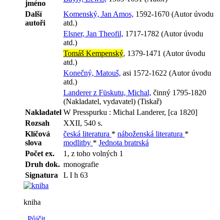
jméno
Další
Komenský, Jan Amos,
1592-1670 (Autor úvodu
autoři
atd.)
Elsner, Jan Theofil,
1717-1782 (Autor úvodu
atd.)
Tomáš Kempenský
,
1379-1471 (Autor úvodu
atd.)
Konečný, Matouš,
asi 1572-1622 (Autor úvodu
atd.)
Landerer z Füskutu, Michal,
činný 1795-1820
(Nakladatel, vydavatel) (Tiskař)
Nakladatel
W Presspurku : Michal Landerer, [ca 1820]
Rozsah
XXII, 540 s.
Klíčová
česká literatura
*
náboženská literatura
*
slova
modlitby
*
Jednota bratrská
Počet ex.
1, z toho volných 1
Druh dok.
monografie
Signatura
L I h 63
kniha
Půjčit