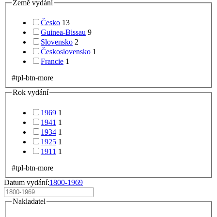
Země vydání
Česko
13
Guinea-Bissau
9
Slovensko
2
Československo
1
Francie
1
#tpl-btn-more
Rok vydání
1969
1
1941
1
1934
1
1925
1
1911
1
#tpl-btn-more
Datum vydání:
1800-1969
Nakladatel