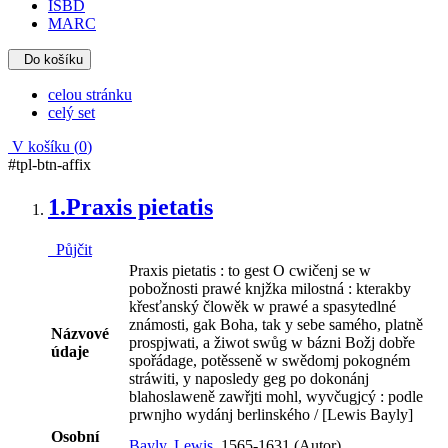
ISBD
MARC
Do košíku
celou stránku
celý set
V košíku (
0
)
#tpl-btn-affix
1.
Praxis pietatis
Půjčit
Praxis pietatis : to gest O cwičenj se w
pobožnosti prawé knjžka milostná : kterakby
křesťanský člowěk w prawé a spasytedlné
známosti, gak Boha, tak y sebe samého, platně
Názvové
prospjwati, a žiwot swůg w bázni Božj dobře
údaje
spořádage, potěsseně w swědomj pokogném
stráwiti, y naposledy geg po dokonánj
blahoslaweně zawřjti mohl, wyvčugjcý : podle
prwnjho wydánj berlinského / [Lewis Bayly]
Osobní
Bayly, Lewis,
1565-1631 (Autor)