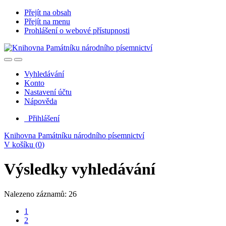
Přejít na obsah
Přejít na menu
Prohlášení o webové přístupnosti
Vyhledávání
Konto
Nastavení účtu
Nápověda
Přihlášení
Knihovna Památníku národního písemnictví
V košíku (
0
)
Výsledky vyhledávání
Nalezeno záznamů: 26
1
2