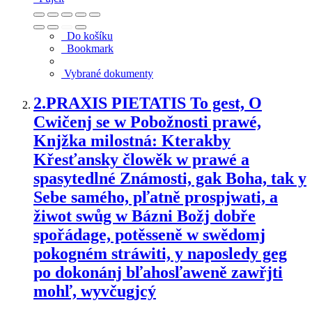
Do košíku
Bookmark
Vybrané dokumenty
2.
PRAXIS PIETATIS To gest, O
Cwičenj se w Pobožnosti prawé,
Knjžka milostná: Kterakby
Křesťansky člowěk w prawé a
spasytedlné Známosti, gak Boha, tak y
Sebe samého, pľatně prospjwati, a
žiwot swůg w Bázni Božj dobře
spořádage, potěsseně w swědomj
pokogném stráwiti, y naposledy geg
po dokonánj bľahosľaweně zawřjti
mohľ, wyvčugjcý