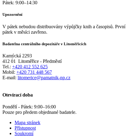
Pátek:
9:00
–
14:30
Upozornění
V pátek nebudou distribuovány výpůjčky knih a časopisů. První
pátek v měsíci zavřeno.
Badatelna centrálního depozitáře v Litoměřicích
Kamýcká 2293
412 01
Litoměřice - Předměstí
Tel.:
+420 412 552 625
Mobil:
+420 731 448 567
E-mail:
litomerice@pamatnik-np.cz
Otevírací doba
Pondělí - Pátek:
9:00
–
16:00
Pouze pro předem objednané badatele.
Mapa stránek
Přístupnost
Soukromí