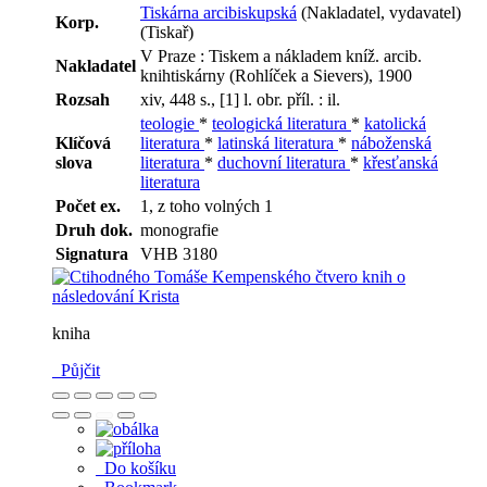
Tiskárna arcibiskupská
(Nakladatel, vydavatel)
Korp.
(Tiskař)
V Praze : Tiskem a nákladem kníž. arcib.
Nakladatel
knihtiskárny (Rohlíček a Sievers), 1900
Rozsah
xiv, 448 s., [1] l. obr. příl. : il.
teologie
*
teologická literatura
*
katolická
Klíčová
literatura
*
latinská literatura
*
náboženská
slova
literatura
*
duchovní literatura
*
křesťanská
literatura
Počet ex.
1, z toho volných 1
Druh dok.
monografie
Signatura
VHB 3180
kniha
Půjčit
Do košíku