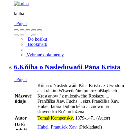
kniha
Půjčit
Do košíku
Bookmark
Vybrané dokumenty
6.
Kňiha o Nasleduwáňi Pána Krista
Půjčit
Kňiha o Nasleduwáňi Pána Krista : z Uwodom
a s krátkím Wiswetleňím pre rozmišlagících
Názvové
Kresťanow / z milostiwého Roskazu ...
údaje
Frančiška Xav. Fuchs ... skrz Frančiška Xav.
Habel, farára Dubnického ... znowu na
slowensku Reč preložená
Autor
Tomáš Kempenský
,
1379-1471 (Autor)
Další
Habel, František Xav.
(Překladatel)
autoři