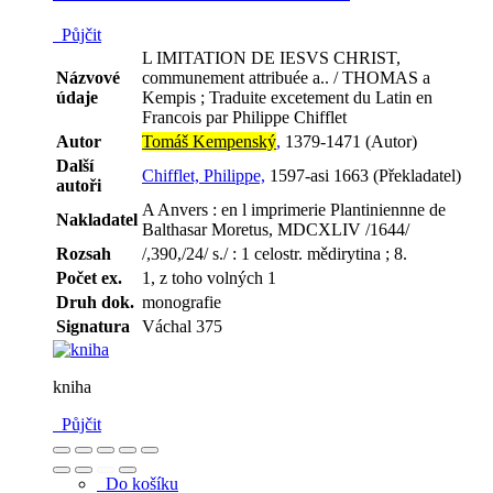
Půjčit
L IMITATION DE IESVS CHRIST,
Názvové
communement attribuée a.. / THOMAS a
údaje
Kempis ; Traduite excetement du Latin en
Francois par Philippe Chifflet
Autor
Tomáš Kempenský
,
1379-1471 (Autor)
Další
Chifflet, Philippe,
1597-asi 1663 (Překladatel)
autoři
A Anvers : en l imprimerie Plantiniennne de
Nakladatel
Balthasar Moretus, MDCXLIV /1644/
Rozsah
/,390,/24/ s./ : 1 celostr. mědirytina ; 8.
Počet ex.
1, z toho volných 1
Druh dok.
monografie
Signatura
Váchal 375
kniha
Půjčit
Do košíku