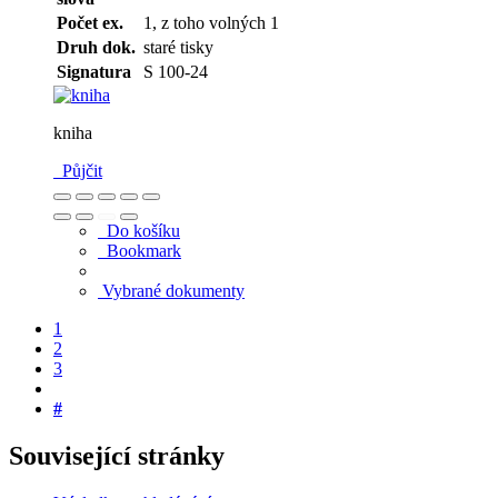
Počet ex.
1, z toho volných 1
Druh dok.
staré tisky
Signatura
S 100-24
kniha
Půjčit
Do košíku
Bookmark
Vybrané dokumenty
1
2
3
#
Související stránky