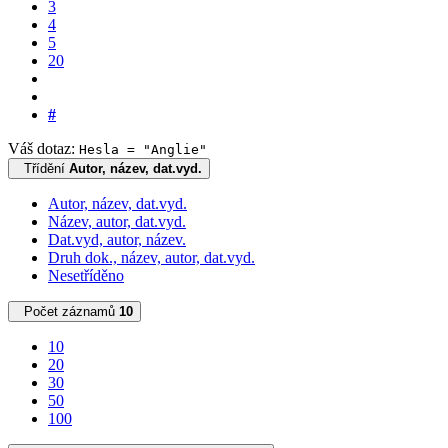
3
4
5
20
#
Váš dotaz:
Hesla = "Anglie"
Třídění
Autor, název, dat.vyd.
Autor, název, dat.vyd.
Název, autor, dat.vyd.
Dat.vyd, autor, název.
Druh dok., název, autor, dat.vyd.
Nesetříděno
Počet záznamů
10
10
20
30
50
100