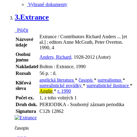
Vybrané dokumenty
3.
Extrance
Půjčit
Extrance / Contributors Richard Anders ... [et
Názvové
al.] ; editors Anne McGrath, Peter Overton.
údaje
1990, 4
Osobní
Anders, Richard,
1928-2012 (Autor)
jméno
Nakladatel
Bolton : Extrance, 1990
Rozsah
56 p. : il.
anglická literatura
*
časopis
*
surrealismus
*
Klíčová
surrealistické povídky
*
surrealistické ilustrace
*
slova
Anglie
*
r. 1990
Počet ex.
1, z toho volných 1
Druh dok.
PERIODIKA - Souborný záznam periodika
Signatura
C12b 12862
časopis