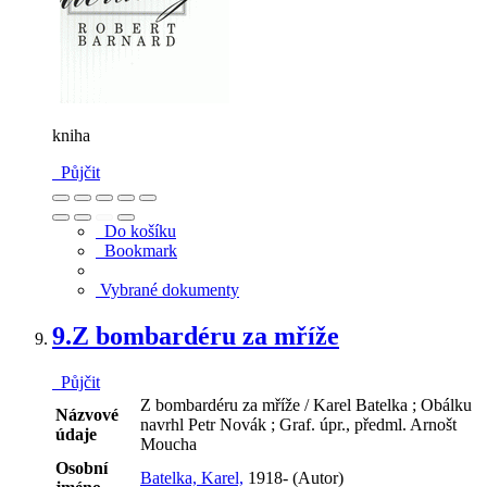
kniha
Půjčit
Do košíku
Bookmark
Vybrané dokumenty
9.
Z bombardéru za mříže
Půjčit
Z bombardéru za mříže / Karel Batelka ; Obálku
Názvové
navrhl Petr Novák ; Graf. úpr., předml. Arnošt
údaje
Moucha
Osobní
Batelka, Karel,
1918- (Autor)