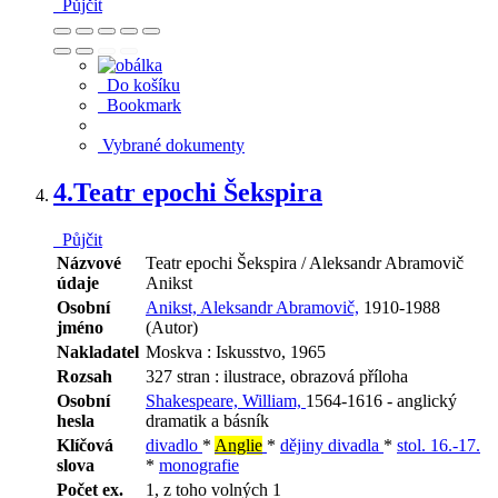
Půjčit
Do košíku
Bookmark
Vybrané dokumenty
4.
Teatr epochi Šekspira
Půjčit
Názvové
Teatr epochi Šekspira / Aleksandr Abramovič
údaje
Anikst
Osobní
Anikst, Aleksandr Abramovič,
1910-1988
jméno
(Autor)
Nakladatel
Moskva : Iskusstvo, 1965
Rozsah
327 stran : ilustrace, obrazová příloha
Osobní
Shakespeare, William,
1564-1616 - anglický
hesla
dramatik a básník
Klíčová
divadlo
*
Anglie
*
dějiny divadla
*
stol. 16.-17.
slova
*
monografie
Počet ex.
1, z toho volných 1