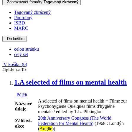
Zobrazovací formáty
Tagovaný zkrácený
Tagovaný zkrácený
Podrobný
ISBD
MARC
Do košíku
celou stránku
celý set
V košíku (
0
)
#tpl-btn-affix
1.
A selected of films on mental health
Půjčit
A selected of films on mental health = Filme zur
Názvové
Psychohygiene Quelques films d'hygiène
údaje
mentale / edited by T.L. Pilkington
20th Anniversary Congress (The World
Záhlaví-
Federation for Mental Health)
(1968 : Londýn
akce
(
Anglie
))