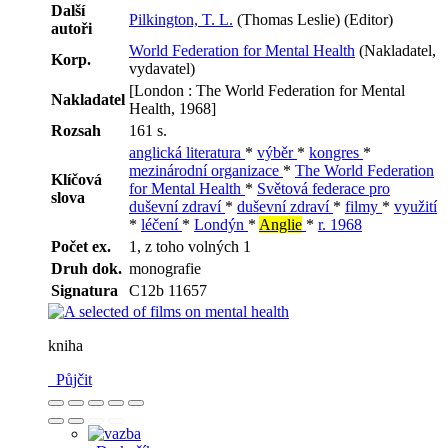
Další
Pilkington, T. L.
(Thomas Leslie) (Editor)
autoři
World Federation for Mental Health
(Nakladatel,
Korp.
vydavatel)
[London : The World Federation for Mental
Nakladatel
Health, 1968]
Rozsah
161 s.
anglická literatura
*
výběr
*
kongres
*
mezinárodní organizace
*
The World Federation
Klíčová
for Mental Health
*
Světová federace pro
slova
duševní zdraví
*
duševní zdraví
*
filmy
*
využití
*
léčení
*
Londýn
*
Anglie
*
r. 1968
Počet ex.
1, z toho volných 1
Druh dok.
monografie
Signatura
C12b 11657
kniha
Půjčit