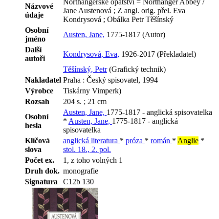
Northangerské opatství = Northanger Abbey /
Názvové
Jane Austenová ; Z angl. orig. přel. Eva
údaje
Kondrysová ; Obálka Petr Těšínský
Osobní
Austen, Jane,
1775-1817 (Autor)
jméno
Další
Kondrysová, Eva,
1926-2017 (Překladatel)
autoři
Těšínský, Petr
(Grafický technik)
Nakladatel
Praha : Český spisovatel, 1994
Výrobce
Tiskárny Vimperk)
Rozsah
204 s. ; 21 cm
Austen, Jane,
1775-1817 - anglická spisovatelka
Osobní
*
Austen, Jane,
1775-1817 - anglická
hesla
spisovatelka
Klíčová
anglická literatura
*
próza
*
román
*
Anglie
*
slova
stol. 18., 2. pol.
Počet ex.
1, z toho volných 1
Druh dok.
monografie
Signatura
C12b 130