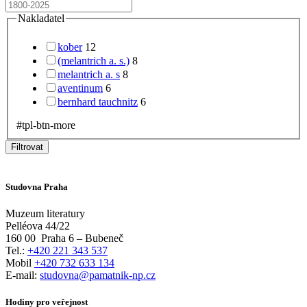
Nakladatel
kober
12
(melantrich a. s.)
8
melantrich a. s
8
aventinum
6
bernhard tauchnitz
6
#tpl-btn-more
Filtrovat
Studovna Praha
Muzeum literatury
Pelléova 44/22
160 00
Praha 6 – Bubeneč
Tel.:
+420 221 343 537
Mobil
+420 732 633 134
E-mail:
studovna@pamatnik-np.cz
Hodiny pro veřejnost