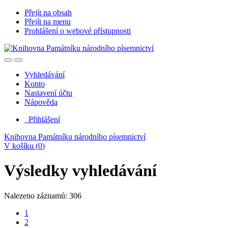
Přejít na obsah
Přejít na menu
Prohlášení o webové přístupnosti
Vyhledávání
Konto
Nastavení účtu
Nápověda
Přihlášení
Knihovna Památníku národního písemnictví
V košíku (
0
)
Výsledky vyhledávání
Nalezeno záznamů: 306
1
2