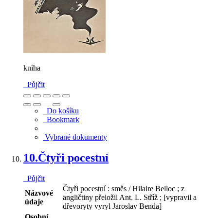
kniha
Půjčit
Do košíku
Bookmark
Vybrané dokumenty
10.
Čtyři pocestní
Půjčit
Čtyři pocestní : směs / Hilaire Belloc ; z
Názvové
angličtiny přeložil Ant. L. Stříž ; [vypravil a
údaje
dřevoryty vyryl Jaroslav Benda]
Osobní