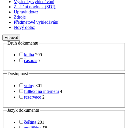
Výsledky vyhledávání
Zasílání novinek (SDI).
Upravit dotaz
Zdroje
Předmětové vyhledávání
Nový dotaz
Filtrovat
Druh dokumentu
kniha
299
časopis
7
Dostupnost
volný
301
fulltext na internetu
4
rezervace
2
Jazyk dokumentu
čeština
201
angličtina
58