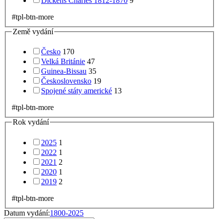
Dickens Charles 1812-1870
9
#tpl-btn-more
Země vydání
Česko
170
Velká Británie
47
Guinea-Bissau
35
Československo
19
Spojené státy americké
13
#tpl-btn-more
Rok vydání
2025
1
2022
1
2021
2
2020
1
2019
2
#tpl-btn-more
Datum vydání:
1800-2025