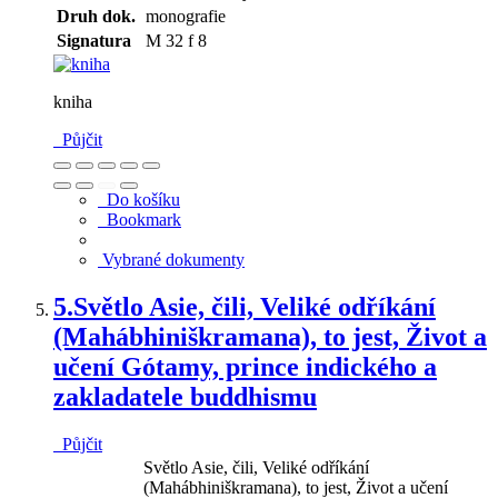
Druh dok.
monografie
Signatura
M 32 f 8
kniha
Půjčit
Do košíku
Bookmark
Vybrané dokumenty
5.
Světlo Asie, čili, Veliké odříkání
(Mahábhiniškramana), to jest, Život a
učení Gótamy, prince indického a
zakladatele buddhismu
Půjčit
Světlo Asie, čili, Veliké odříkání
(Mahábhiniškramana), to jest, Život a učení