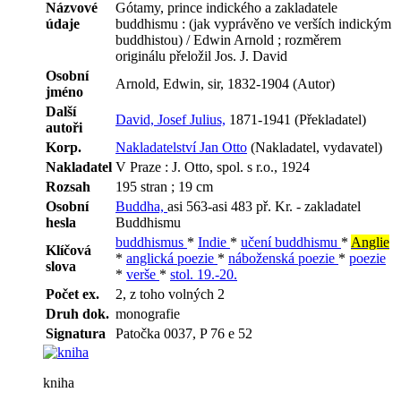
Názvové
Gótamy, prince indického a zakladatele
údaje
buddhismu : (jak vyprávěno ve verších indickým
buddhistou) / Edwin Arnold ; rozměrem
originálu přeložil Jos. J. David
Osobní
Arnold, Edwin, sir, 1832-1904 (Autor)
jméno
Další
David, Josef Julius,
1871-1941 (Překladatel)
autoři
Korp.
Nakladatelství Jan Otto
(Nakladatel, vydavatel)
Nakladatel
V Praze : J. Otto, spol. s r.o., 1924
Rozsah
195 stran ; 19 cm
Osobní
Buddha,
asi 563-asi 483 př. Kr. - zakladatel
hesla
Buddhismu
buddhismus
*
Indie
*
učení buddhismu
*
Anglie
Klíčová
*
anglická poezie
*
náboženská poezie
*
poezie
slova
*
verše
*
stol. 19.-20.
Počet ex.
2, z toho volných 2
Druh dok.
monografie
Signatura
Patočka 0037, P 76 e 52
kniha