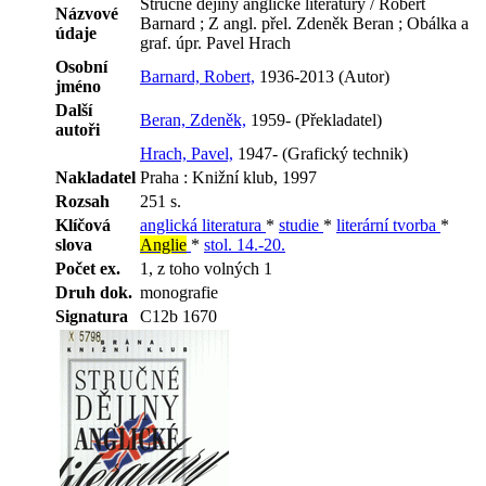
Stručné dějiny anglické literatury / Robert
Názvové
Barnard ; Z angl. přel. Zdeněk Beran ; Obálka a
údaje
graf. úpr. Pavel Hrach
Osobní
Barnard, Robert,
1936-2013 (Autor)
jméno
Další
Beran, Zdeněk,
1959- (Překladatel)
autoři
Hrach, Pavel,
1947- (Grafický technik)
Nakladatel
Praha : Knižní klub, 1997
Rozsah
251 s.
Klíčová
anglická literatura
*
studie
*
literární tvorba
*
slova
Anglie
*
stol. 14.-20.
Počet ex.
1, z toho volných 1
Druh dok.
monografie
Signatura
C12b 1670