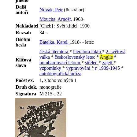
jméno
Další
Novák, Petr
(Ilustrátor)
autoři
Moucha, Arnošt,
1963-
Nakladatel
[Cheb] : Svět křídel, 1990
Rozsah
34 s.
Osobní
Batelka, Karel,
1918- - letec
hesla
česká literatura
*
literatura faktu
*
2. světová
válka
*
československý letec
*
Anglie
*
Klíčová
bombardovací letoun
*
střelec
*
zajetí
*
slova
vzpomínky
*
vypravování
*
r. 1939-1945
*
autobiografická próza
Počet ex.
1, z toho volných 1
Druh dok.
monografie
Signatura
M 215 a 22