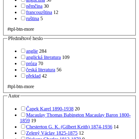
němčina
30
francouzština
12
ruština
5
#tpl-btn-more
Předmětové heslo
anglie
284
anglická literatura
109
próza
70
česká literatura
56
překlad
42
#tpl-btn-more
Autor
Čapek Karel 1890-1938
20
Macaulay Thomas Babington Macaulay Baron 1800-
1859
19
Chesterton G. K. (Gilbert Keith) 1874-1936
14
Zelený Václav 1825-1875
12