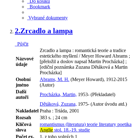
Do košíku
Bookmark
Vybrané dokumenty
2.
Zrcadlo a lampa
Půjčit
Zrcadlo a lampa : romantická teorie a tradice
estetického myšlení / Meyer Howard Abrams ;
Názvové
[přeložil a doslov napsal Martin Procházka] ;
údaje
[ediční poznámka Zuzana Dětáková a Martin
Procházka]
Osobní
Abrams, M. H.
(Meyer Howard), 1912-2015
jméno
(Autor)
Další
Procházka, Martin,
1953- (Překladatel)
autoři
Dětáková, Zuzana,
1975- (Autor úvodu atd.)
Nakladatel
Praha : Triáda, 2001
Rozsah
383 s. ; 24 cm
Klíčová
romantismus (literatura)
teorie literatury
poetika
slova
Anglie
stol. 18.-19.
studie
Počet ex.
1, z toho volných 1