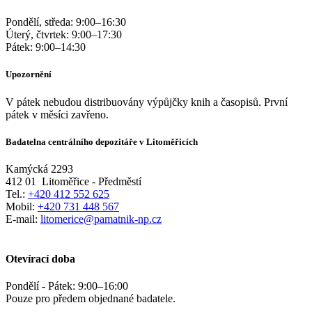
Pondělí, středa:
9:00
–
16:30
Úterý, čtvrtek:
9:00
–
17:30
Pátek:
9:00
–
14:30
Upozornění
V pátek nebudou distribuovány výpůjčky knih a časopisů. První
pátek v měsíci zavřeno.
Badatelna centrálního depozitáře v Litoměřicích
Kamýcká 2293
412 01
Litoměřice - Předměstí
Tel.:
+420 412 552 625
Mobil:
+420 731 448 567
E-mail:
litomerice@pamatnik-np.cz
Otevírací doba
Pondělí - Pátek:
9:00
–
16:00
Pouze pro předem objednané badatele.