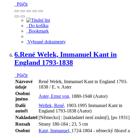
Půjčit
Do košíku
Bookmark
Vybrané dokumenty
6.
René Welek, Immanuel Kant in
England 1793-1838
Půjčit
Názvové
René Welek, Immanuel Kant in England 1793-
údaje
1838 / E. v. Aster
Osobní
Aster, Ernst von,
1880-1948 (Autor)
jméno
Další
Wellek, René,
1903-1995 Immanuel Kant in
autoři
England 1793-1838 (Autor)
Nakladatel
[Německo] : [nakladatel není známý], [po 1931]
Rozsah
Strany 180-184 ; 23, 5 cm
Osobní
Kant, Immanuel,
1724-1804 - německý filozof a