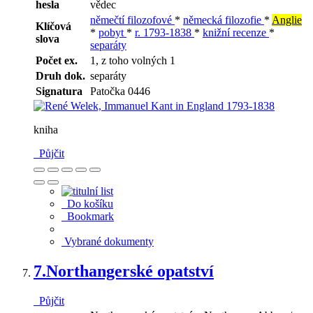
hesla
vědec
němečtí filozofové
*
německá filozofie
*
Anglie
Klíčová
*
pobyt
*
r. 1793-1838
*
knižní recenze
*
slova
separáty
Počet ex.
1, z toho volných 1
Druh dok.
separáty
Signatura
Patočka 0446
kniha
Půjčit
Do košíku
Bookmark
Vybrané dokumenty
7.
Northangerské opatství
Půjčit