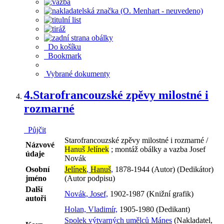
Do košíku
Bookmark
Vybrané dokumenty
4.
Starofrancouzské zpěvy milostné i
rozmarné
Půjčit
Starofrancouzské zpěvy milostné i rozmarné /
Názvové
Hanuš Jelínek
; montáž obálky a vazba Josef
údaje
Novák
Osobní
Jelínek
,
Hanuš
,
1878-1944 (Autor) (Dedikátor)
jméno
(Autor podpisu)
Další
Novák, Josef,
1902-1987 (Knižní grafik)
autoři
Holan, Vladimír,
1905-1980 (Dedikant)
Spolek výtvarných umělců Mánes
(Nakladatel,