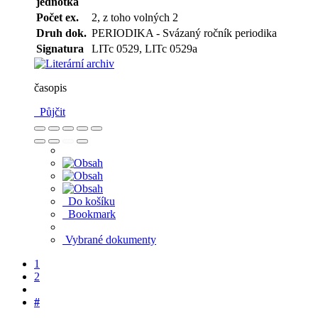
jednotka
Počet ex.
2, z toho volných 2
Druh dok.
PERIODIKA - Svázaný ročník periodika
Signatura
LITc 0529, LITc 0529a
časopis
Půjčit
Do košíku
Bookmark
Vybrané dokumenty
1
2
#