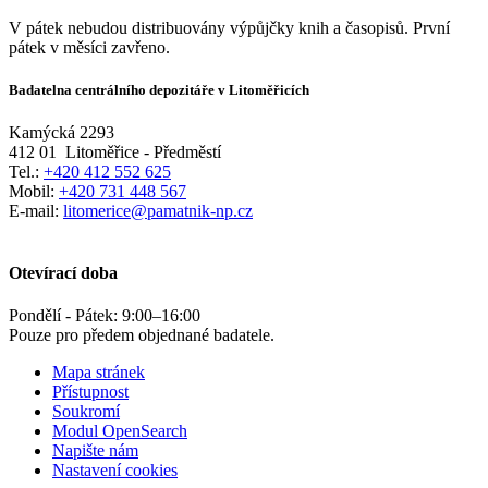
V pátek nebudou distribuovány výpůjčky knih a časopisů. První
pátek v měsíci zavřeno.
Badatelna centrálního depozitáře v Litoměřicích
Kamýcká 2293
412 01
Litoměřice - Předměstí
Tel.:
+420 412 552 625
Mobil:
+420 731 448 567
E-mail:
litomerice@pamatnik-np.cz
Otevírací doba
Pondělí - Pátek:
9:00
–
16:00
Pouze pro předem objednané badatele.
Mapa stránek
Přístupnost
Soukromí
Modul OpenSearch
Napište nám
Nastavení cookies