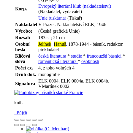
Evropský literární klub (nakladatelství)
Korp.
(Nakladatel, vydavatel)
Unie (tiskárna)
(Tiskař)
Nakladatel
V Praze : Nakladatelství ELK, 1946
Výrobce
(Česká grafická Unie)
Rozsah
183 s. ; 21 cm
Osobní
Jelínek
,
Hanuš
,
1878-1944 - básník, redaktor,
hesla
překladatel
Klíčová
česká literatura
*
studie
*
francouzští básníci
*
slova
romantická literatura
*
osobnosti
Počet ex.
4, z toho volných 4
Druh dok.
monografie
ELK 0004, ELK 0004a, ELK 0004b,
Signatura
VMartínek 0002
kniha
Půjčit