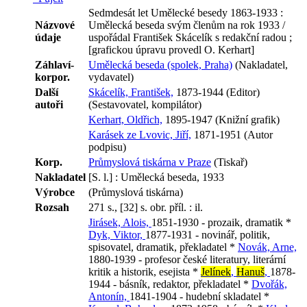
Sedmdesát let Umělecké besedy 1863-1933 :
Názvové
Umělecká beseda svým členům na rok 1933 /
údaje
uspořádal František Skácelík s redakční radou ;
[grafickou úpravu provedl O. Kerhart]
Záhlaví-
Umělecká beseda (spolek, Praha)
(Nakladatel,
korpor.
vydavatel)
Další
Skácelík, František,
1873-1944 (Editor)
autoři
(Sestavovatel, kompilátor)
Kerhart, Oldřich,
1895-1947 (Knižní grafik)
Karásek ze Lvovic, Jiří,
1871-1951 (Autor
podpisu)
Korp.
Průmyslová tiskárna v Praze
(Tiskař)
Nakladatel
[S. l.] : Umělecká beseda, 1933
Výrobce
(Průmyslová tiskárna)
Rozsah
271 s., [32] s. obr. příl. : il.
Jirásek, Alois,
1851-1930 - prozaik, dramatik *
Dyk, Viktor,
1877-1931 - novinář, politik,
spisovatel, dramatik, překladatel *
Novák, Arne,
1880-1939 - profesor české literatury, literární
kritik a historik, esejista *
Jelínek
,
Hanuš
,
1878-
1944 - básník, redaktor, překladatel *
Dvořák,
Antonín,
1841-1904 - hudební skladatel *