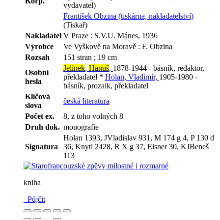
Korp.
vydavatel)
František Obzina (tiskárna, nakladatelství)
(Tiskař)
Nakladatel
V Praze : S.V.U. Mánes, 1936
Výrobce
Ve Vyškově na Moravě : F. Obzina
Rozsah
151 stran ; 19 cm
Jelínek
,
Hanuš
,
1878-1944 - básník, redaktor,
Osobní
překladatel *
Holan, Vladimír,
1905-1980 -
hesla
básník, prozaik, překladatel
Klíčová
česká literatura
slova
Počet ex.
8, z toho volných 8
Druh dok.
monografie
Holan 1393, JVladislav 931, M 174 g 4, P 130 d
Signatura
36, Knytl 2428, R X g 37, Eisner 30, KJBeneš
113
kniha
Půjčit