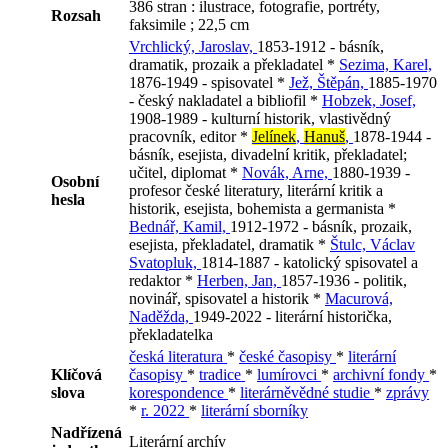
386 stran : ilustrace, fotografie, portréty,
Rozsah
faksimile ; 22,5 cm
Vrchlický, Jaroslav,
1853-1912 - básník,
dramatik, prozaik a překladatel *
Sezima, Karel,
1876-1949 - spisovatel *
Jež, Štěpán,
1885-1970
- český nakladatel a bibliofil *
Hobzek, Josef,
1908-1989 - kulturní historik, vlastivědný
pracovník, editor *
Jelínek
,
Hanuš
,
1878-1944 -
básník, esejista, divadelní kritik, překladatel;
učitel, diplomat *
Novák, Arne,
1880-1939 -
Osobní
profesor české literatury, literární kritik a
hesla
historik, esejista, bohemista a germanista *
Bednář, Kamil,
1912-1972 - básník, prozaik,
esejista, překladatel, dramatik *
Štulc, Václav
Svatopluk,
1814-1887 - katolický spisovatel a
redaktor *
Herben, Jan,
1857-1936 - politik,
novinář, spisovatel a historik *
Macurová,
Naděžda,
1949-2022 - literární historička,
překladatelka
česká literatura
*
české časopisy
*
literární
Klíčová
časopisy
*
tradice
*
lumírovci
*
archivní fondy
*
slova
korespondence
*
literárněvědné studie
*
zprávy
*
r. 2022
*
literární sborníky
Nadřízená
Literární archív