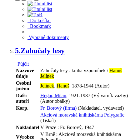
Do košíku
Bookmark
Vybrané dokumenty
5.
Zahučaly lesy
Půjčit
Názvové
Zahučaly lesy : kniha vzpomínek /
Hanuš
údaje
Jelínek
Osobní
Jelínek
,
Hanuš
,
1878-1944 (Autor)
jméno
Další
Hegar, Milan,
1921-1987 (Výtvarník vazby)
autoři
(Autor obálky)
Korp.
Fr. Borový (firma)
(Nakladatel, vydavatel)
Akciová moravská knihtiskárna Polygrafie
(Tiskař)
Nakladatel
V Praze : Fr. Borový, 1947
V Brně : Akciová moravská knihtiskárna
Výrobce
Polygrafie