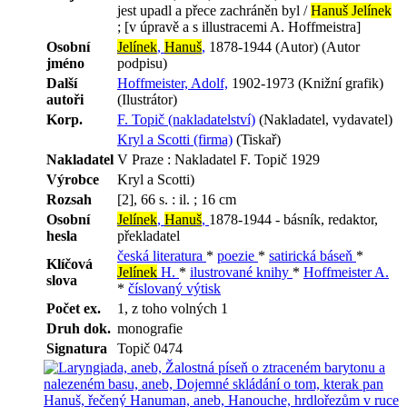
jest upadl a přece zachráněn byl /
Hanuš Jelínek
; [v úpravě a s illustracemi A. Hoffmeistra]
Osobní
Jelínek
,
Hanuš
,
1878-1944 (Autor) (Autor
jméno
podpisu)
Další
Hoffmeister, Adolf,
1902-1973 (Knižní grafik)
autoři
(Ilustrátor)
Korp.
F. Topič (nakladatelství)
(Nakladatel, vydavatel)
Kryl a Scotti (firma)
(Tiskař)
Nakladatel
V Praze : Nakladatel F. Topič 1929
Výrobce
Kryl a Scotti)
Rozsah
[2], 66 s. : il. ; 16 cm
Osobní
Jelínek
,
Hanuš
,
1878-1944 - básník, redaktor,
hesla
překladatel
česká literatura
*
poezie
*
satirická báseň
*
Klíčová
Jelínek
H.
*
ilustrované knihy
*
Hoffmeister A.
slova
*
číslovaný výtisk
Počet ex.
1, z toho volných 1
Druh dok.
monografie
Signatura
Topič 0474