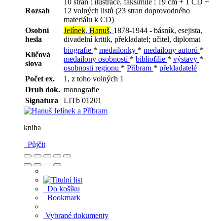
10 stran : ilustrace, faksimile ; 19 cm + 1 CD +
Rozsah
12 volných listů (23 stran doprovodného
materiálu k CD)
Osobní
Jelínek
,
Hanuš
,
1878-1944 - básník, esejista,
hesla
divadelní kritik, překladatel; učitel, diplomat
biografie
*
medailonky
*
medailony autorů
*
Klíčová
medailony osobností
*
bibliofilie
*
výstavy
*
slova
osobnosti regionu
*
Příbram
*
překladatelé
Počet ex.
1, z toho volných 1
Druh dok.
monografie
Signatura
LITb 01201
kniha
Půjčit
Do košíku
Bookmark
Vybrané dokumenty