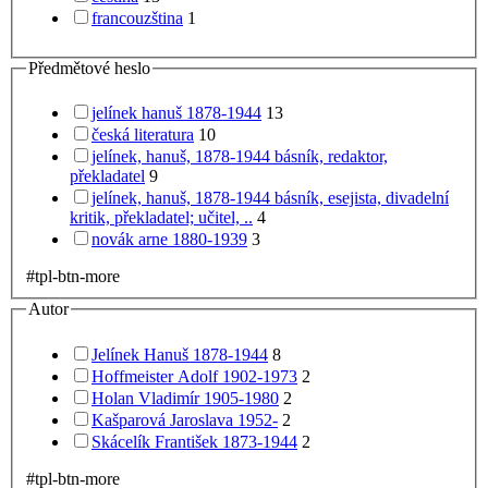
francouzština
1
Předmětové heslo
jelínek hanuš 1878-1944
13
česká literatura
10
jelínek, hanuš, 1878-1944 básník, redaktor,
překladatel
9
jelínek, hanuš, 1878-1944 básník, esejista, divadelní
kritik, překladatel; učitel, ..
4
novák arne 1880-1939
3
#tpl-btn-more
Autor
Jelínek Hanuš 1878-1944
8
Hoffmeister Adolf 1902-1973
2
Holan Vladimír 1905-1980
2
Kašparová Jaroslava 1952-
2
Skácelík František 1873-1944
2
#tpl-btn-more