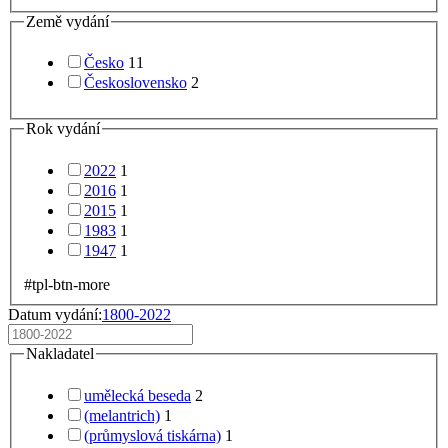
Země vydání
Česko
11
Československo
2
Rok vydání
2022
1
2016
1
2015
1
1983
1
1947
1
#tpl-btn-more
Datum vydání:
1800-2022
Nakladatel
umělecká beseda
2
(melantrich)
1
(průmyslová tiskárna)
1