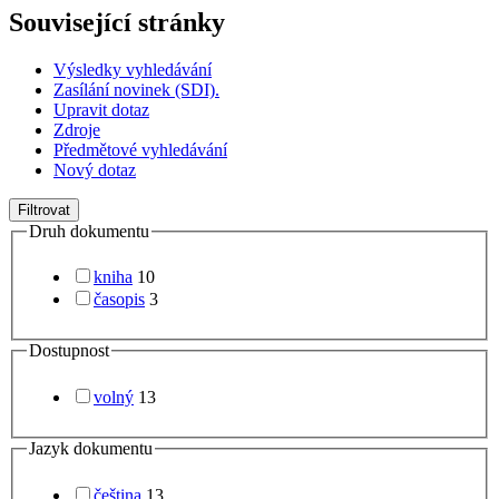
Související stránky
Výsledky vyhledávání
Zasílání novinek (SDI).
Upravit dotaz
Zdroje
Předmětové vyhledávání
Nový dotaz
Filtrovat
Druh dokumentu
kniha
10
časopis
3
Dostupnost
volný
13
Jazyk dokumentu
čeština
13