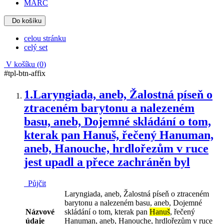
MARC
Do košíku
celou stránku
celý set
V košíku (
0
)
#tpl-btn-affix
1.
Laryngiada, aneb, Žalostná píseň o
ztraceném barytonu a nalezeném
basu, aneb, Dojemné skládání o tom,
kterak pan Hanuš, řečený Hanuman,
aneb, Hanouche, hrdlořezům v ruce
jest upadl a přece zachráněn byl
Půjčit
Laryngiada, aneb, Žalostná píseň o ztraceném
barytonu a nalezeném basu, aneb, Dojemné
Názvové
skládání o tom, kterak pan
Hanuš
, řečený
údaje
Hanuman, aneb, Hanouche, hrdlořezům v ruce