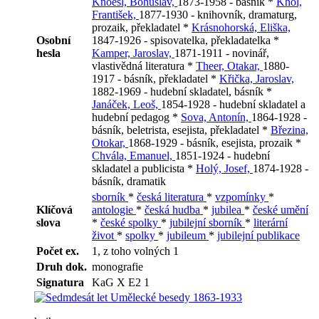
Knoesl, Bohuslav,
1873-1958 - básník *
Khol,
František,
1877-1930 - knihovník, dramaturg,
prozaik, překladatel *
Krásnohorská, Eliška,
Osobní
1847-1926 - spisovatelka, překladatelka *
hesla
Kamper, Jaroslav,
1871-1911 - novinář,
vlastivědná literatura *
Theer, Otakar,
1880-
1917 - básník, překladatel *
Křička, Jaroslav,
1882-1969 - hudební skladatel, básník *
Janáček, Leoš,
1854-1928 - hudební skladatel a
hudební pedagog *
Sova, Antonín,
1864-1928 -
básník, beletrista, esejista, překladatel *
Březina,
Otokar,
1868-1929 - básník, esejista, prozaik *
Chvála, Emanuel,
1851-1924 - hudební
skladatel a publicista *
Holý, Josef,
1874-1928 -
básník, dramatik
sborník
*
česká literatura
*
vzpomínky
*
Klíčová
antologie
*
česká hudba
*
jubilea
*
české umění
slova
*
české spolky
*
jubilejní sborník
*
literární
život
*
spolky
*
jubileum
*
jubilejní publikace
Počet ex.
1, z toho volných 1
Druh dok.
monografie
Signatura
KaG X E2 1