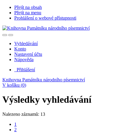
Přejít na obsah
Přejít na menu
Prohlášení o webové přístupnosti
Vyhledávání
Konto
Nastavení účtu
Nápověda
Přihlášení
Knihovna Památníku národního písemnictví
V košíku (
0
)
Výsledky vyhledávání
Nalezeno záznamů: 13
1
2