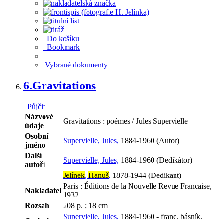
Do košíku
Bookmark
Vybrané dokumenty
6.
Gravitations
Půjčit
Názvové
Gravitations : poémes / Jules Supervielle
údaje
Osobní
Supervielle, Jules,
1884-1960 (Autor)
jméno
Další
Supervielle, Jules,
1884-1960 (Dedikátor)
autoři
Jelínek
,
Hanuš
,
1878-1944 (Dedikant)
Paris : Éditions de la Nouvelle Revue Francaise,
Nakladatel
1932
Rozsah
208 p. ; 18 cm
Supervielle, Jules,
1884-1960 - franc. básník,