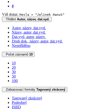
#
Váš dotaz:
Hesla = "Jelínek Hanuš"
Třídění
Autor, název, dat.vyd.
Autor, název, dat.vyd.
Název, autor, dat.vyd.
Dat.vyd, autor, název.
Druh dok., název, autor, dat.vyd.
Nesetříděno
Počet záznamů
10
10
20
30
50
100
Zobrazovací formáty
Tagovaný zkrácený
Tagovaný zkrácený
Podrobný
ISBD