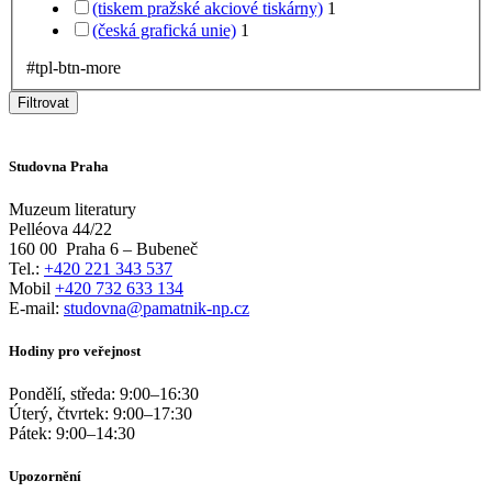
(tiskem pražské akciové tiskárny)
1
(česká grafická unie)
1
#tpl-btn-more
Filtrovat
Studovna Praha
Muzeum literatury
Pelléova 44/22
160 00
Praha 6 – Bubeneč
Tel.:
+420 221 343 537
Mobil
+420 732 633 134
E-mail:
studovna@pamatnik-np.cz
Hodiny pro veřejnost
Pondělí, středa:
9:00
–
16:30
Úterý, čtvrtek:
9:00
–
17:30
Pátek:
9:00
–
14:30
Upozornění