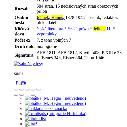
584 stran, 15 nečíslovaných stran obrazových
Rozsah
příloh
Osobní
Jelínek
,
Hanuš
,
1878-1944 - básník, redaktor,
hesla
překladatel
Klíčová
česká literatura
*
česká próza
*
Jelínek
H.
*
slova
vzpomínky
Počet ex.
7, z toho volných 7
Druh dok.
monografie
AFB 1811, AFB 1812, Knytl 2408, P XIII e 23,
Signatura
KJBeneš 343, Eisner 864, Thon 1946
kniha
Půjčit