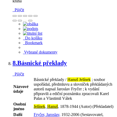
kniha
Půjčit
Do košíku
Bookmark
Vybrané dokumenty
8.
Básnické překlady
Půjčit
Básnické překlady /
Hanuš Jelínek
; soubor
uspořádal, předmluvu a slovníček překládaných
Názvové
autorů napsal Jaroslav Fryčer ; k vydání
údaje
připravili a ediční poznámku zpracovali Karel
Palas a Vlastimil Válek
Osobní
Jelínek
,
Hanuš
,
1878-1944 (Autor) (Překladatel)
jméno
Další
Fryčer, Jaroslav,
1932-2006 (Sestavovatel,