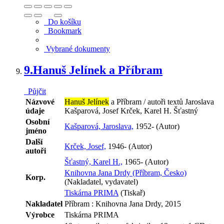
Do košíku
Bookmark
Vybrané dokumenty
9.
Hanuš Jelínek a Příbram
Půjčit
Názvové
Hanuš Jelínek
a Příbram / autoři textů Jaroslava
údaje
Kašparová, Josef Krček, Karel H. Šťastný
Osobní
Kašparová, Jaroslava,
1952- (Autor)
jméno
Další
Krček, Josef,
1946- (Autor)
autoři
Šťastný, Karel H.,
1965- (Autor)
Knihovna Jana Drdy (Příbram, Česko)
Korp.
(Nakladatel, vydavatel)
Tiskárna PRIMA
(Tiskař)
Nakladatel
Příbram : Knihovna Jana Drdy, 2015
Výrobce
Tiskárna PRIMA