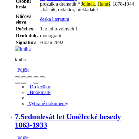
Osobní
prozaik a dramatik *
Jelínek
,
Hanuš
,
1878-1944
hesla
- básník, redaktor, překladatel
Klíčová
česká literatura
slova
Počet ex.
1, z toho volných 1
Druh dok.
monografie
Signatura
Holan 2692
kniha
Půjčit
Do košíku
Bookmark
Vybrané dokumenty
7.
Sedmdesát let Umělecké besedy
1863-1933
Půjčit