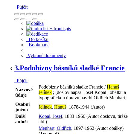
Půjčit
Do košíku
Bookmark
Vybrané dokumenty
3.
Podobizny básníků sladké Francie
Půjčit
Podobizny básníků sladké Francie /
Hanuš
Názvové
Jelínek
; [doslov napsal Josef Kopal ; obálku a
údaje
typografickou úpravu navrhl Oldřich Menhart]
Osobní
Jelínek
,
Hanuš
,
1878-1944 (Autor)
jméno
Další
Kopal, Josef,
1883-1966 (Autor doslovu, tiráže
autoři
atd.)
Menhart, Oldřich,
1897-1962 (Autor obálky)
(Typograf)