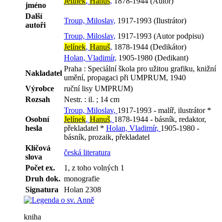
Jelínek
,
Hanuš
,
1878-1944 (Autor)
jméno
Další
Troup, Miloslav,
1917-1993 (Ilustrátor)
autoři
Troup, Miloslav,
1917-1993 (Autor podpisu)
Jelínek
,
Hanuš
,
1878-1944 (Dedikátor)
Holan, Vladimír,
1905-1980 (Dedikant)
Praha : Speciální škola pro užitou grafiku, knižní
Nakladatel
umění, propagaci při UMPRUM, 1940
Výrobce
ruční lisy UMPRUM)
Rozsah
Nestr. : il. ; 14 cm
Troup, Miloslav,
1917-1993 - malíř, ilustrátor *
Osobní
Jelínek
,
Hanuš
,
1878-1944 - básník, redaktor,
hesla
překladatel *
Holan, Vladimír,
1905-1980 -
básník, prozaik, překladatel
Klíčová
česká literatura
slova
Počet ex.
1, z toho volných 1
Druh dok.
monografie
Signatura
Holan 2308
kniha