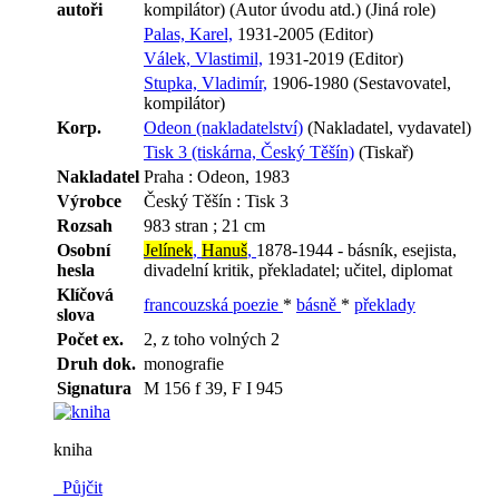
autoři
kompilátor) (Autor úvodu atd.) (Jiná role)
Palas, Karel,
1931-2005 (Editor)
Válek, Vlastimil,
1931-2019 (Editor)
Stupka, Vladimír,
1906-1980 (Sestavovatel,
kompilátor)
Korp.
Odeon (nakladatelství)
(Nakladatel, vydavatel)
Tisk 3 (tiskárna, Český Těšín)
(Tiskař)
Nakladatel
Praha : Odeon, 1983
Výrobce
Český Těšín : Tisk 3
Rozsah
983 stran ; 21 cm
Osobní
Jelínek
,
Hanuš
,
1878-1944 - básník, esejista,
hesla
divadelní kritik, překladatel; učitel, diplomat
Klíčová
francouzská poezie
*
básně
*
překlady
slova
Počet ex.
2, z toho volných 2
Druh dok.
monografie
Signatura
M 156 f 39, F I 945
kniha
Půjčit