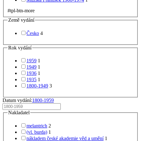
#tpl-btn-more
Země vydání
Česko
4
Rok vydání
1959
1
1949
1
1936
1
1935
1
1800-1949
3
Datum vydání:
1800-1959
Nakladatel
melantrich
2
(vl. burda)
1
nákladem české akademie věd a umění
1