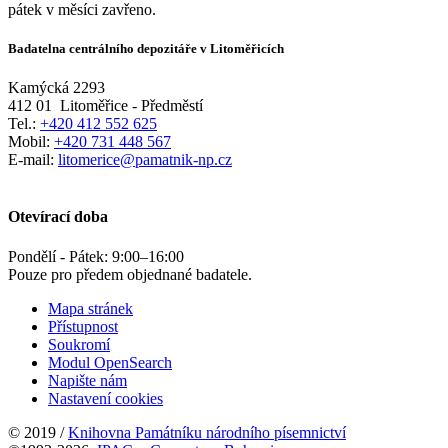
pátek v měsíci zavřeno.
Badatelna centrálního depozitáře v Litoměřicích
Kamýcká 2293
412 01
Litoměřice - Předměstí
Tel.:
+420 412 552 625
Mobil:
+420 731 448 567
E-mail:
litomerice@pamatnik-np.cz
Otevírací doba
Pondělí - Pátek:
9:00
–
16:00
Pouze pro předem objednané badatele.
Mapa stránek
Přístupnost
Soukromí
Modul OpenSearch
Napište nám
Nastavení cookies
© 2019 /
Knihovna Památníku národního písemnictví