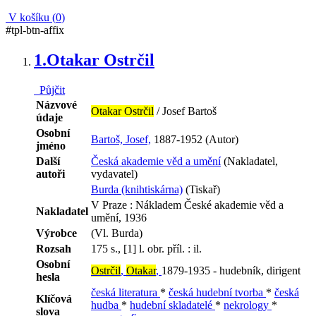
V košíku (
0
)
#tpl-btn-affix
1.
Otakar Ostrčil
Půjčit
Názvové
Otakar Ostrčil
/ Josef Bartoš
údaje
Osobní
Bartoš, Josef,
1887-1952 (Autor)
jméno
Další
Česká akademie věd a umění
(Nakladatel,
autoři
vydavatel)
Burda (knihtiskárna)
(Tiskař)
V Praze : Nákladem České akademie věd a
Nakladatel
umění, 1936
Výrobce
(Vl. Burda)
Rozsah
175 s., [1] l. obr. příl. : il.
Osobní
Ostrčil
,
Otakar
,
1879-1935 - hudebník, dirigent
hesla
česká literatura
*
česká hudební tvorba
*
česká
Klíčová
hudba
*
hudební skladatelé
*
nekrology
*
slova