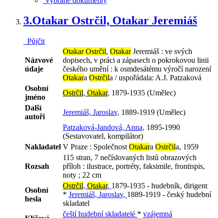
Vybrané dokumenty
3.
Otakar Ostrčil, Otakar Jeremiáš
Půjčit
Otakar Ostrčil
,
Otakar
Jeremiáš : ve svých
Názvové
dopisech, v práci a zápasech o pokrokovou linii
údaje
českého umění : k osmdesátému výročí narození
Otakar
a
Ostrčil
a / uspořádala: A.J. Patzaková
Osobní
Ostrčil
,
Otakar
,
1879-1935 (Umělec)
jméno
Další
Jeremiáš, Jaroslav,
1889-1919 (Umělec)
autoři
Patzaková-Jandová, Anna,
1895-1990
(Sestavovatel, kompilátor)
Nakladatel
V Praze : Společnost
Otakar
a
Ostrčil
a, 1959
115 stran, 7 nečíslovaných listů obrazových
Rozsah
příloh : ilustrace, portréty, faksimile, frontispis,
noty ; 22 cm
Ostrčil
,
Otakar
,
1879-1935 - hudebník, dirigent
Osobní
*
Jeremiáš, Jaroslav,
1889-1919 - český hudební
hesla
skladatel
čeští hudební skladatelé
*
vzájemná