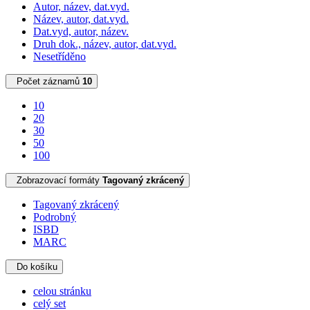
Autor, název, dat.vyd.
Název, autor, dat.vyd.
Dat.vyd, autor, název.
Druh dok., název, autor, dat.vyd.
Nesetříděno
Počet záznamů
10
10
20
30
50
100
Zobrazovací formáty
Tagovaný zkrácený
Tagovaný zkrácený
Podrobný
ISBD
MARC
Do košíku
celou stránku
celý set