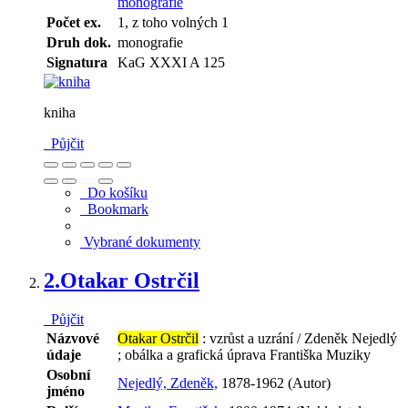
monografie
Počet ex.
1, z toho volných 1
Druh dok.
monografie
Signatura
KaG XXXI A 125
kniha
Půjčit
Do košíku
Bookmark
Vybrané dokumenty
2.
Otakar Ostrčil
Půjčit
Názvové
Otakar Ostrčil
: vzrůst a uzrání / Zdeněk Nejedlý
údaje
; obálka a grafická úprava Františka Muziky
Osobní
Nejedlý, Zdeněk,
1878-1962 (Autor)
jméno