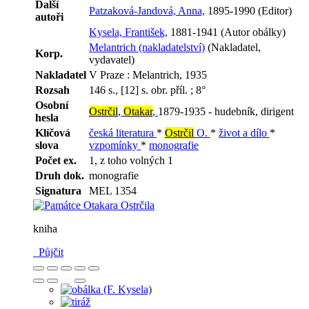
Další
Patzaková-Jandová, Anna,
1895-1990 (Editor)
autoři
Kysela, František,
1881-1941 (Autor obálky)
Melantrich (nakladatelství)
(Nakladatel,
Korp.
vydavatel)
Nakladatel
V Praze : Melantrich, 1935
Rozsah
146 s., [12] s. obr. příl. ; 8°
Osobní
Ostrčil
,
Otakar
,
1879-1935 - hudebník, dirigent
hesla
Klíčová
česká literatura
*
Ostrčil
O.
*
život a dílo
*
slova
vzpomínky
*
monografie
Počet ex.
1, z toho volných 1
Druh dok.
monografie
Signatura
MEL 1354
kniha
Půjčit