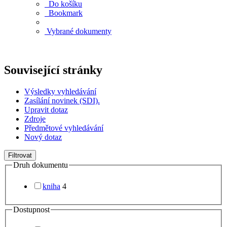
Do košíku
Bookmark
Vybrané dokumenty
Související stránky
Výsledky vyhledávání
Zasílání novinek (SDI).
Upravit dotaz
Zdroje
Předmětové vyhledávání
Nový dotaz
Filtrovat
Druh dokumentu
kniha
4
Dostupnost