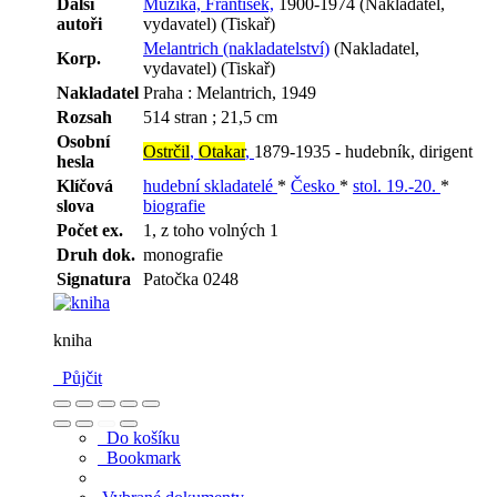
Další
Muzika, František,
1900-1974 (Nakladatel,
autoři
vydavatel) (Tiskař)
Melantrich (nakladatelství)
(Nakladatel,
Korp.
vydavatel) (Tiskař)
Nakladatel
Praha : Melantrich, 1949
Rozsah
514 stran ; 21,5 cm
Osobní
Ostrčil
,
Otakar
,
1879-1935 - hudebník, dirigent
hesla
Klíčová
hudební skladatelé
*
Česko
*
stol. 19.-20.
*
slova
biografie
Počet ex.
1, z toho volných 1
Druh dok.
monografie
Signatura
Patočka 0248
kniha
Půjčit
Do košíku
Bookmark