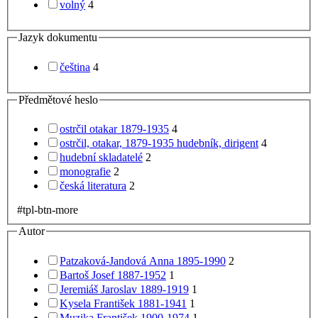
volný
4
Jazyk dokumentu
čeština
4
Předmětové heslo
ostrčil otakar 1879-1935
4
ostrčil, otakar, 1879-1935 hudebník, dirigent
4
hudební skladatelé
2
monografie
2
česká literatura
2
#tpl-btn-more
Autor
Patzaková-Jandová Anna 1895-1990
2
Bartoš Josef 1887-1952
1
Jeremiáš Jaroslav 1889-1919
1
Kysela František 1881-1941
1
Muzika František 1900-1974
1