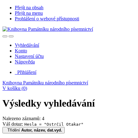
Přejít na obsah
Přejít na menu
Prohlášení o webové přístupnosti
Vyhledávání
Konto
Nastavení účtu
Nápověda
Přihlášení
Knihovna Památníku národního písemnictví
V košíku (
0
)
Výsledky vyhledávání
Nalezeno záznamů: 4
Váš dotaz:
Hesla = "Ostrčil Otakar"
Třídění
Autor, název, dat.vyd.