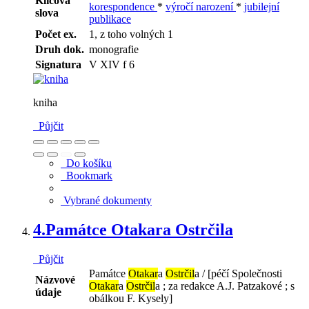
Klíčová
korespondence
*
výročí narození
*
jubilejní
slova
publikace
Počet ex.
1, z toho volných 1
Druh dok.
monografie
Signatura
V XIV f 6
kniha
Půjčit
Do košíku
Bookmark
Vybrané dokumenty
4.
Památce Otakara Ostrčila
Půjčit
Památce
Otakar
a
Ostrčil
a / [péčí Společnosti
Názvové
Otakar
a
Ostrčil
a ; za redakce A.J. Patzakové ; s
údaje
obálkou F. Kysely]