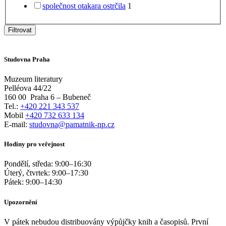
společnost otakara ostrčila
1
Filtrovat
Studovna Praha
Muzeum literatury
Pelléova 44/22
160 00
Praha 6 – Bubeneč
Tel.:
+420 221 343 537
Mobil
+420 732 633 134
E-mail:
studovna@pamatnik-np.cz
Hodiny pro veřejnost
Pondělí, středa:
9:00
–
16:30
Úterý, čtvrtek:
9:00
–
17:30
Pátek:
9:00
–
14:30
Upozornění
V pátek nebudou distribuovány výpůjčky knih a časopisů. První