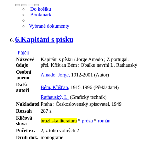
Do košíku
Bookmark
Vybrané dokumenty
6.
Kapitáni s písku
Půjčit
Názvové
Kapitáni s písku / Jorge Amado ; Z portugal.
údaje
přel. Křišťan Bém ; Obálku navrhl L. Rathauský
Osobní
Amado, Jorge,
1912-2001 (Autor)
jméno
Další
Bém, Křišťan,
1915-1996 (Překladatel)
autoři
Rathauský, L.
(Grafický technik)
Nakladatel
Praha : Československý spisovatel, 1949
Rozsah
287 s.
Klíčová
brazilská literatura
*
próza
*
román
slova
Počet ex.
2, z toho volných 2
Druh dok.
monografie