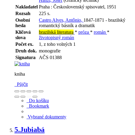
Hanzl, Josef
(Grafický technik)
Nakladatel
Praha : Československý spisovatel, 1951
Rozsah
225 s.
Osobní
Castro Alves, Antônio,
1847-1871 - brazilský
hesla
romantický básník a dramatik
Klíčová
brazilská literatura
*
próza
*
román
*
slova
životopisný román
Počet ex.
1, z toho volných 1
Druh dok.
monografie
Signatura
AČS 01388
kniha
Půjčit
Do košíku
Bookmark
Vybrané dokumenty
5.
Jubiabá