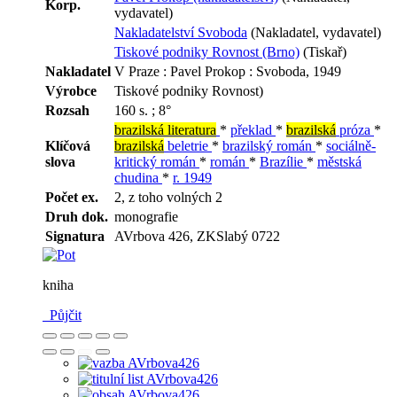
Korp.
vydavatel)
Nakladatelství Svoboda
(Nakladatel, vydavatel)
Tiskové podniky Rovnost (Brno)
(Tiskař)
Nakladatel
V Praze : Pavel Prokop : Svoboda, 1949
Výrobce
Tiskové podniky Rovnost)
Rozsah
160 s. ; 8°
brazilská literatura
*
překlad
*
brazilská
próza
*
Klíčová
brazilská
beletrie
*
brazilský román
*
sociálně-
slova
kritický román
*
román
*
Brazílie
*
městská
chudina
*
r. 1949
Počet ex.
2, z toho volných 2
Druh dok.
monografie
Signatura
AVrbova 426, ZKSlabý 0722
kniha
Půjčit