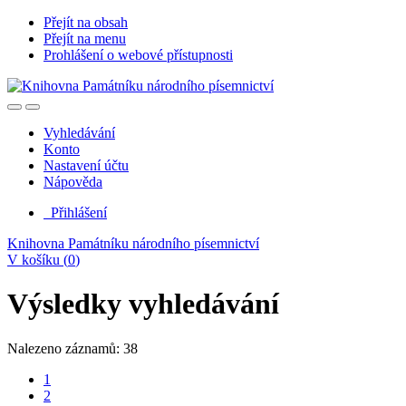
Přejít na obsah
Přejít na menu
Prohlášení o webové přístupnosti
Vyhledávání
Konto
Nastavení účtu
Nápověda
Přihlášení
Knihovna Památníku národního písemnictví
V košíku (
0
)
Výsledky vyhledávání
Nalezeno záznamů: 38
1
2