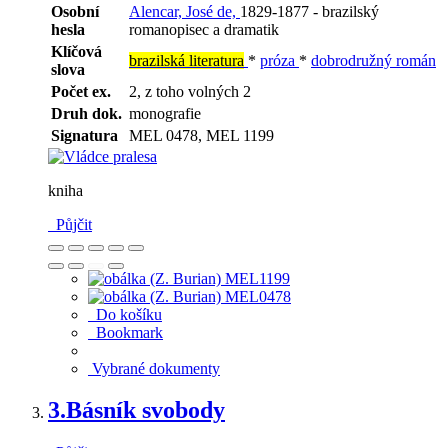
Osobní
Alencar, José de,
1829-1877 - brazilský
hesla
romanopisec a dramatik
Klíčová
brazilská literatura
*
próza
*
dobrodružný román
slova
Počet ex.
2, z toho volných 2
Druh dok.
monografie
Signatura
MEL 0478, MEL 1199
kniha
Půjčit
Do košíku
Bookmark
Vybrané dokumenty
3.
Básník svobody