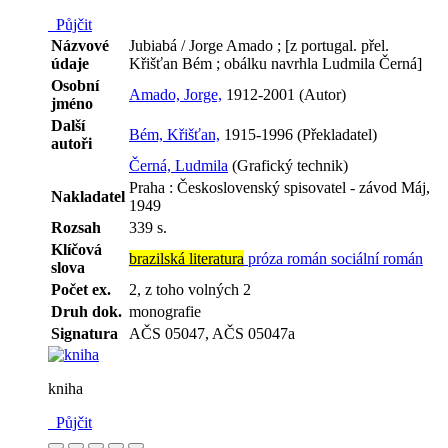
Půjčit
Názvové
Jubiabá / Jorge Amado ; [z portugal. přel.
údaje
Křišťan Bém ; obálku navrhla Ludmila Černá]
Osobní
Amado, Jorge,
1912-2001 (Autor)
jméno
Další
Bém, Křišťan,
1915-1996 (Překladatel)
autoři
Černá, Ludmila
(Grafický technik)
Praha : Československý spisovatel - závod Máj,
Nakladatel
1949
Rozsah
339 s.
Klíčová
brazilská literatura
próza
román
sociální román
slova
Počet ex.
2, z toho volných 2
Druh dok.
monografie
Signatura
AČS 05047, AČS 05047a
kniha
Půjčit