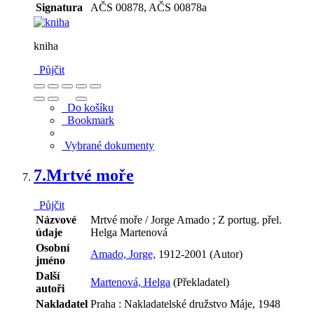
Signatura
AČS 00878, AČS 00878a
kniha
Půjčit
Do košíku
Bookmark
Vybrané dokumenty
7.
Mrtvé moře
Půjčit
Názvové
Mrtvé moře / Jorge Amado ; Z portug. přel.
údaje
Helga Martenová
Osobní
Amado, Jorge,
1912-2001 (Autor)
jméno
Další
Martenová, Helga
(Překladatel)
autoři
Nakladatel
Praha : Nakladatelské družstvo Máje, 1948