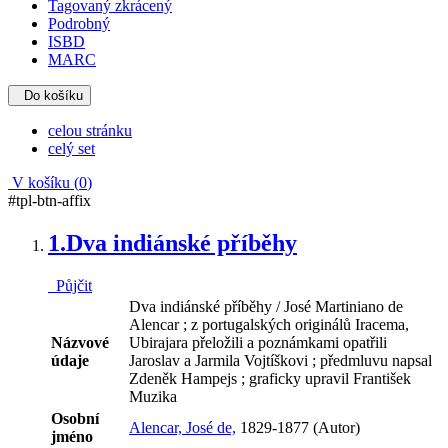
Tagovaný zkrácený
Podrobný
ISBD
MARC
Do košíku
celou stránku
celý set
V košíku (
0
)
#tpl-btn-affix
1.
Dva indiánské příběhy
Půjčit
Dva indiánské příběhy / José Martiniano de
Alencar ; z portugalských originálů Iracema,
Názvové
Ubirajara přeložili a poznámkami opatřili
údaje
Jaroslav a Jarmila Vojtíškovi ; předmluvu napsal
Zdeněk Hampejs ; graficky upravil František
Muzika
Osobní
Alencar, José de,
1829-1877 (Autor)
jméno