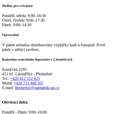
Hodiny pro veřejnost
Pondělí, středa:
9:00
–
16:30
Úterý, čtvrtek:
9:00
–
17:30
Pátek:
9:00
–
14:30
Upozornění
V pátek nebudou distribuovány výpůjčky knih a časopisů. První
pátek v měsíci zavřeno.
Badatelna centrálního depozitáře v Litoměřicích
Kamýcká 2293
412 01
Litoměřice - Předměstí
Tel.:
+420 412 552 625
Mobil:
+420 731 448 567
E-mail:
litomerice@pamatnik-np.cz
Otevírací doba
Pondělí - Pátek:
9:00
–
16:00