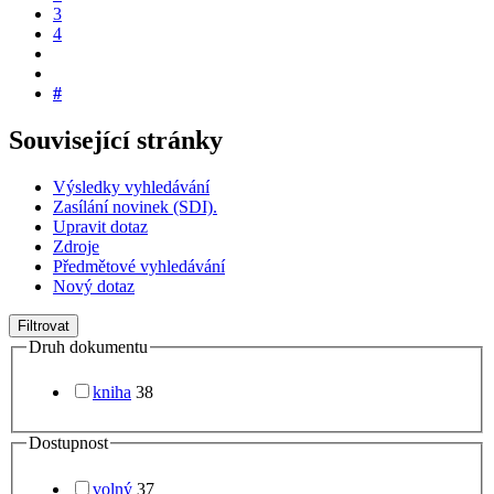
3
4
#
Související stránky
Výsledky vyhledávání
Zasílání novinek (SDI).
Upravit dotaz
Zdroje
Předmětové vyhledávání
Nový dotaz
Filtrovat
Druh dokumentu
kniha
38
Dostupnost
volný
37