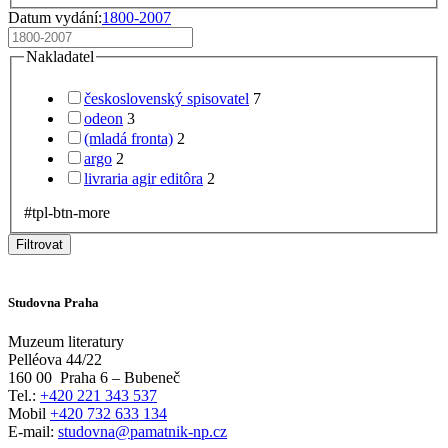
Datum vydání:
1800-2007
Nakladatel
československý spisovatel
7
odeon
3
(mladá fronta)
2
argo
2
livraria agir editôra
2
#tpl-btn-more
Filtrovat
Studovna Praha
Muzeum literatury
Pelléova 44/22
160 00
Praha 6 – Bubeneč
Tel.:
+420 221 343 537
Mobil
+420 732 633 134
E-mail:
studovna@pamatnik-np.cz