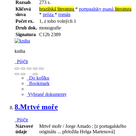
Rozsah
273 s.
Klíčová
brazilská literatura
*
portugalsky psaná
literatura
slova
*
próza
*
román
Počet ex.
1, z toho volných 1
Druh dok.
monografie
Signatura
C12b 2389
kniha
Půjčit
Do košíku
Bookmark
Vybrané dokumenty
8.
Mrtvé moře
Půjčit
Názvové
Mrtvé moře / Jorge Amado ; [z portugalského
údaje
originálu ... přeložila Helga Martenová]