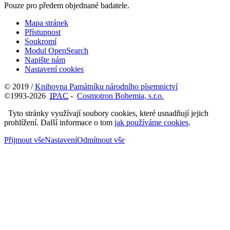
Pouze pro předem objednané badatele.
Mapa stránek
Přístupnost
Soukromí
Modul OpenSearch
Napište nám
Nastavení cookies
© 2019 /
Knihovna Památníku národního písemnictví
©1993-2026
IPAC
-
Cosmotron Bohemia, s.r.o.
Tyto stránky využívají soubory cookies, které usnadňují jejich
prohlížení. Další informace o tom
jak používáme cookies
.
Přijmout vše
Nastavení
Odmítnout vše