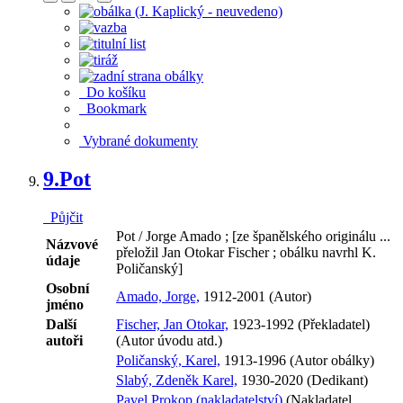
Do košíku
Bookmark
Vybrané dokumenty
9.
Pot
Půjčit
Pot / Jorge Amado ; [ze španělského originálu ...
Názvové
přeložil Jan Otokar Fischer ; obálku navrhl K.
údaje
Poličanský]
Osobní
Amado, Jorge,
1912-2001 (Autor)
jméno
Další
Fischer, Jan Otokar,
1923-1992 (Překladatel)
autoři
(Autor úvodu atd.)
Poličanský, Karel,
1913-1996 (Autor obálky)
Slabý, Zdeněk Karel,
1930-2020 (Dedikant)
Pavel Prokop (nakladatelství)
(Nakladatel,