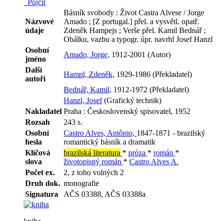
Půjčit
Básník svobody : Život Castra Alvese / Jorge
Názvové
Amado ; [Z portugal.] přel. a vysvětl. opatř.
údaje
Zdeněk Hampejs ; Verše přel. Kamil Bednář ;
Obálku, vazbu a typogr. úpr. navrhl Josef Hanzl
Osobní
Amado, Jorge,
1912-2001 (Autor)
jméno
Další
Hampl, Zdeněk,
1929-1986 (Překladatel)
autoři
Bednář, Kamil,
1912-1972 (Překladatel)
Hanzl, Josef
(Grafický technik)
Nakladatel
Praha : Československý spisovatel, 1952
Rozsah
243 s.
Osobní
Castro Alves, Antônio,
1847-1871 - brazilský
hesla
romantický básník a dramatik
Klíčová
brazilská literatura
*
próza
*
román
*
slova
životopisný román
*
Castro Alves A.
Počet ex.
2, z toho volných 2
Druh dok.
monografie
Signatura
AČS 03388, AČS 03388a