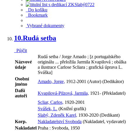
Do košíku
Bookmark
Vybrané dokumenty
10.
Rudá setba
Půjčit
Rudá setba / Jorge Amado ; [z portugalského
Názvové
originálu ... přeložila Jarmila Kvapilová ; obálka
údaje
a ilustrace Carlose Scliara ; grafická úprava L.
Sváška]
Osobní
Amado, Jorge,
1912-2001 (Autor) (Dedikátor)
jméno
Další
Kvapilová-Pilzová, Jarmila,
1921- (Překladatel)
autoři
Scliar, Carlos,
1920-2001
Svášek, L.
(Knižní grafik)
Slabý, Zdeněk Karel,
1930-2020 (Dedikant)
Korp.
Nakladatelství Svoboda
(Nakladatel, vydavatel)
Nakladatel
Praha : Svoboda, 1950