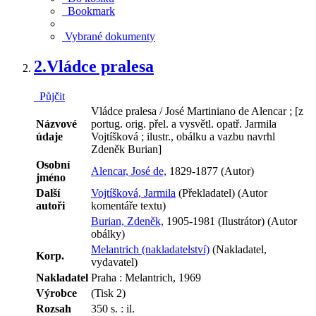
Bookmark
Vybrané dokumenty
2.
Vládce pralesa
Půjčit
Vládce pralesa / José Martiniano de Alencar ; [z
Názvové
portug. orig. přel. a vysvětl. opatř. Jarmila
údaje
Vojtíšková ; ilustr., obálku a vazbu navrhl
Zdeněk Burian]
Osobní
Alencar, José de,
1829-1877 (Autor)
jméno
Další
Vojtíšková, Jarmila
(Překladatel) (Autor
autoři
komentáře textu)
Burian, Zdeněk,
1905-1981 (Ilustrátor) (Autor
obálky)
Melantrich (nakladatelství)
(Nakladatel,
Korp.
vydavatel)
Nakladatel
Praha : Melantrich, 1969
Výrobce
(Tisk 2)
Rozsah
350 s. : il.