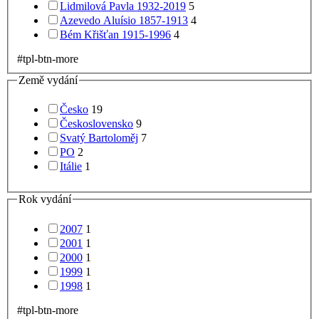
Lidmilová Pavla 1932-2019
5
Azevedo Aluísio 1857-1913
4
Bém Křišťan 1915-1996
4
#tpl-btn-more
Země vydání
Česko
19
Československo
9
Svatý Bartoloměj
7
PO
2
Itálie
1
Rok vydání
2007
1
2001
1
2000
1
1999
1
1998
1
#tpl-btn-more