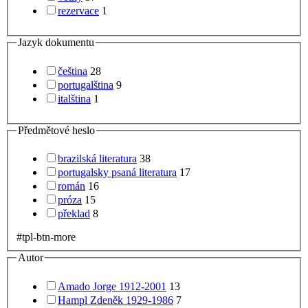
rezervace
1
Jazyk dokumentu
čeština
28
portugalština
9
italština
1
Předmětové heslo
brazilská literatura
38
portugalsky psaná literatura
17
román
16
próza
15
překlad
8
#tpl-btn-more
Autor
Amado Jorge 1912-2001
13
Hampl Zdeněk 1929-1986
7