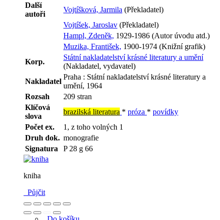
Další
Vojtíšková, Jarmila
(Překladatel)
autoři
Vojtíšek, Jaroslav
(Překladatel)
Hampl, Zdeněk,
1929-1986 (Autor úvodu atd.)
Muzika, František,
1900-1974 (Knižní grafik)
Státní nakladatelství krásné literatury a umění
Korp.
(Nakladatel, vydavatel)
Praha : Státní nakladatelství krásné literatury a
Nakladatel
umění, 1964
Rozsah
209 stran
Klíčová
brazilská literatura
*
próza
*
povídky
slova
Počet ex.
1, z toho volných 1
Druh dok.
monografie
Signatura
P 28 g 66
kniha
Půjčit
Do košíku