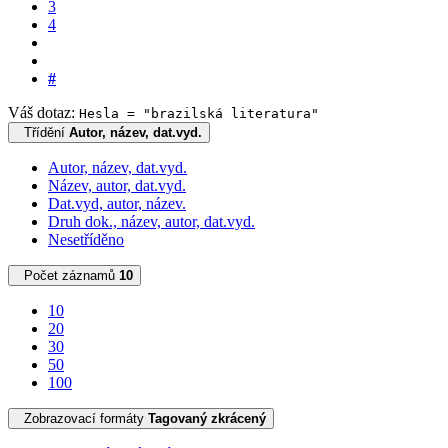
3
4
#
Váš dotaz:
Hesla = "brazilská literatura"
Třídění
Autor, název, dat.vyd.
Autor, název, dat.vyd.
Název, autor, dat.vyd.
Dat.vyd, autor, název.
Druh dok., název, autor, dat.vyd.
Nesetříděno
Počet záznamů
10
10
20
30
50
100
Zobrazovací formáty
Tagovaný zkrácený