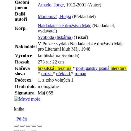
Osobní
Amado, Jorge,
1912-2001 (Autor)
jméno
Další
Martenová, Helga
(Překladatel)
autoři
Nakladatelské družstvo Máje
(Nakladatel,
Korp.
vydavatel)
Svoboda (tiskárna)
(Tiskař)
V Praze : vydalo Nakladatelské družstvo Máje
Nakladatel
pro Literární klub Máj, 1948
Výrobce
knihtiskárna Svoboda)
Rozsah
273 s. ; 22 cm
Klíčová
brazilská literatura
*
portugalsky psaná
literatura
slova
*
próza
*
překlad
*
román
Počet ex.
1, z toho volných 1
Druh dok.
monografie
Signatura
Máj 055
kniha
Půjčit