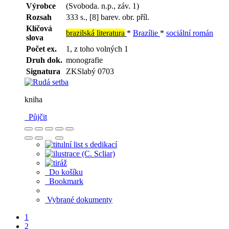
Výrobce
(Svoboda. n.p., záv. 1)
Rozsah
333 s., [8] barev. obr. příl.
Klíčová
brazilská literatura
*
Brazílie
*
sociální román
slova
Počet ex.
1, z toho volných 1
Druh dok.
monografie
Signatura
ZKSlabý 0703
kniha
Půjčit
Do košíku
Bookmark
Vybrané dokumenty
1
2