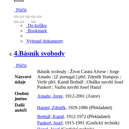
kniha
Půjčit
Do košíku
Bookmark
Vybrané dokumenty
4.
Básník svobody
Půjčit
Básník svobody : Život Castra Alvese / Jorge
Názvové
Amado ; [Z portugal.] přel. Zdeněk Hampejs ;
údaje
Verše přel. Kamil Bednář ; Obálku navrhl Josef
Paukert ; Vazbu navrhl Josef Hanzl
Osobní
Amado, Jorge,
1912-2001 (Autor)
jméno
Další
Hampl, Zdeněk,
1929-1986 (Překladatel)
autoři
Bednář, Kamil,
1912-1972 (Překladatel)
Paukert, Josef,
1915-1991 (Grafický technik)