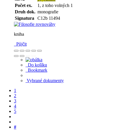
Počet ex.
1, z toho volných 1
Druh dok.
monografie
Signatura
C12b 11494
kniha
Půjčit
Do košíku
Bookmark
Vybrané dokumenty
1
2
3
4
5
#