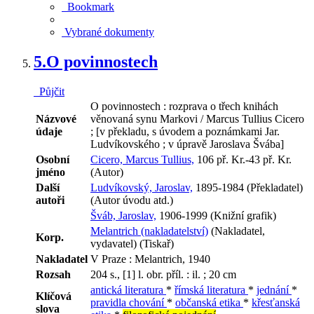
Bookmark
Vybrané dokumenty
5.
O povinnostech
Půjčit
O povinnostech : rozprava o třech knihách
Názvové
věnovaná synu Markovi / Marcus Tullius Cicero
údaje
; [v překladu, s úvodem a poznámkami Jar.
Ludvíkovského ; v úpravě Jaroslava Švába]
Osobní
Cicero, Marcus Tullius,
106 př. Kr.-43 př. Kr.
jméno
(Autor)
Další
Ludvíkovský, Jaroslav,
1895-1984 (Překladatel)
autoři
(Autor úvodu atd.)
Šváb, Jaroslav,
1906-1999 (Knižní grafik)
Melantrich (nakladatelství)
(Nakladatel,
Korp.
vydavatel) (Tiskař)
Nakladatel
V Praze : Melantrich, 1940
Rozsah
204 s., [1] l. obr. příl. : il. ; 20 cm
antická literatura
*
římská literatura
*
jednání
*
Klíčová
pravidla chování
*
občanská etika
*
křesťanská
slova