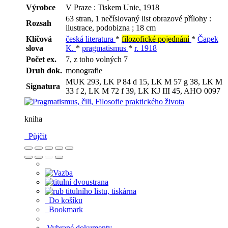
Výrobce
V Praze : Tiskem Unie, 1918
63 stran, 1 nečíslovaný list obrazové přílohy :
Rozsah
ilustrace, podobizna ; 18 cm
Klíčová
česká literatura
*
filozofické pojednání
*
Čapek
slova
K.
*
pragmatismus
*
r. 1918
Počet ex.
7, z toho volných 7
Druh dok.
monografie
MUK 293, LK P 84 d 15, LK M 57 g 38, LK M
Signatura
33 f 2, LK M 72 f 39, LK KJ III 45, AHO 0097
kniha
Půjčit
Do košíku
Bookmark
Vybrané dokumenty