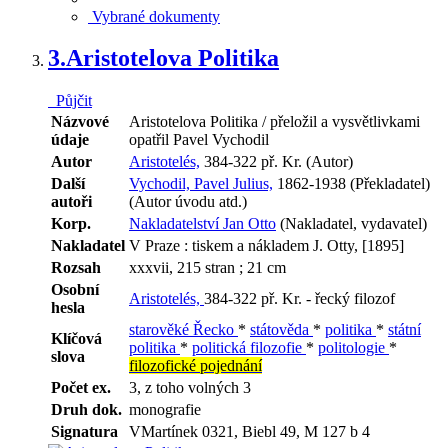
Vybrané dokumenty
3.
Aristotelova Politika
Půjčit
Názvové
Aristotelova Politika / přeložil a vysvětlivkami
údaje
opatřil Pavel Vychodil
Autor
Aristotelés,
384-322 př. Kr. (Autor)
Další
Vychodil, Pavel Julius,
1862-1938 (Překladatel)
autoři
(Autor úvodu atd.)
Korp.
Nakladatelství Jan Otto
(Nakladatel, vydavatel)
Nakladatel
V Praze : tiskem a nákladem J. Otty, [1895]
Rozsah
xxxvii, 215 stran ; 21 cm
Osobní
Aristotelés,
384-322 př. Kr. - řecký filozof
hesla
starověké Řecko
*
státověda
*
politika
*
státní
Klíčová
politika
*
politická filozofie
*
politologie
*
slova
filozofické pojednání
Počet ex.
3, z toho volných 3
Druh dok.
monografie
Signatura
VMartínek 0321, Biebl 49, M 127 b 4