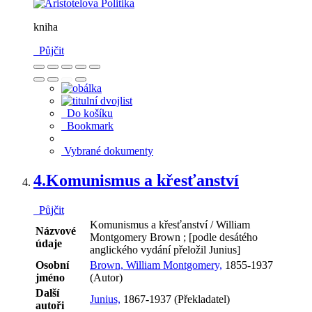
kniha
Půjčit
Do košíku
Bookmark
Vybrané dokumenty
4.
Komunismus a křesťanství
Půjčit
Komunismus a křesťanství / William
Názvové
Montgomery Brown ; [podle desátého
údaje
anglického vydání přeložil Junius]
Osobní
Brown, William Montgomery,
1855-1937
jméno
(Autor)
Další
Junius,
1867-1937 (Překladatel)
autoři