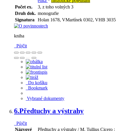
etika
*
filozofické pojednání
Počet ex.
3, z toho volných 3
Druh dok.
monografie
Signatura
Holan 1678, VMartínek 0302, VHB 3035
kniha
Půjčit
Do košíku
Bookmark
Vybrané dokumenty
6.
Předtuchy a výstrahy
Půjčit
Názvové
Předtuchy a výstrahy / M. Tullius Cicero ;