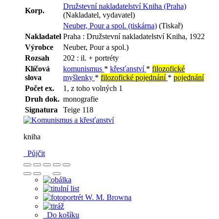
Družstevní nakladatelství Kniha (Praha)
Korp.
(Nakladatel, vydavatel)
Neuber, Pour a spol. (tiskárna)
(Tiskař)
Nakladatel
Praha : Družstevní nakladatelství Kniha, 1922
Výrobce
Neuber, Pour a spol.)
Rozsah
202 : il. + portréty
Klíčová
komunismus
*
křesťanství
*
filozofické
slova
myšlenky
*
filozofické pojednání
*
pojednání
Počet ex.
1, z toho volných 1
Druh dok.
monografie
Signatura
Teige 118
kniha
Půjčit
Do košíku