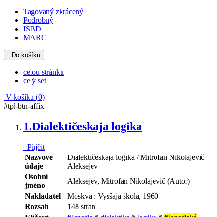
Tagovaný zkrácený
Podrobný
ISBD
MARC
Do košíku
celou stránku
celý set
V košíku (
0
)
#tpl-btn-affix
1.
Dialektičeskaja logika
Půjčit
Názvové
Dialektičeskaja logika / Mitrofan Nikolajevič
údaje
Aleksejev
Osobní
Aleksejev, Mitrofan Nikolajevič (Autor)
jméno
Nakladatel
Moskva : Vysšaja škola, 1960
Rozsah
148 stran