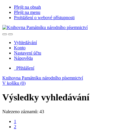
Přejít na obsah
Přejít na menu
Prohlášení o webové přístupnosti
Vyhledávání
Konto
Nastavení účtu
Nápověda
Přihlášení
Knihovna Památníku národního písemnictví
V košíku (
0
)
Výsledky vyhledávání
Nalezeno záznamů: 43
1
2