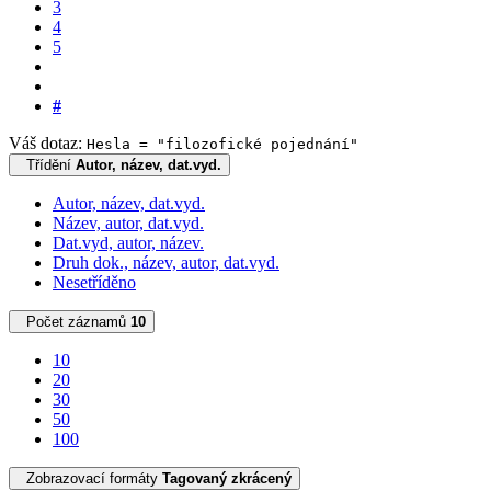
3
4
5
#
Váš dotaz:
Hesla = "filozofické pojednání"
Třídění
Autor, název, dat.vyd.
Autor, název, dat.vyd.
Název, autor, dat.vyd.
Dat.vyd, autor, název.
Druh dok., název, autor, dat.vyd.
Nesetříděno
Počet záznamů
10
10
20
30
50
100
Zobrazovací formáty
Tagovaný zkrácený