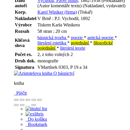
Další
Vychodil, Pavel Julius,
1862-1938 (Překladatel)
autoři
(Autor komentáře textu) (Nakladatel, vydavatel)
Korp.
Karel Winiker (firma)
(Tiskař)
Nakladatel
V Brně : P.J. Vychodil, 1892
Výrobce
Tiskem Karla Winikera
Rozsah
58 stran ; 20 cm
básnická tvorba
*
poezie
*
antická poezie
*
Klíčová
literární estetika
*
pojednání
*
filozofické
slova
pojednání
*
literární teorie
Počet ex.
2, z toho volných 2
Druh dok.
monografie
Signatura
VMartínek 0303, P 19 a 34
kniha
Půjčit
Do košíku
Bookmark