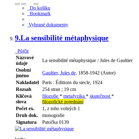
Do košíku
Bookmark
Vybrané dokumenty
9.
La sensibilité métaphysique
Půjčit
Názvové
La sensibilité métaphysique / Jules de Gaultier
údaje
Osobní
Gaultier, Jules de,
1858-1942 (Autor)
jméno
Nakladatel
Paris : Éditions du siecle, 1924
Rozsah
254 stran ; 19 cm
Klíčová
filozofie
*
metafyzika
*
skutečnost
*
slova
filozofické pojednání
Počet ex.
1, z toho volných 1
Druh dok.
monografie
Signatura
Patočka 0139