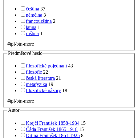
čeština
37
němčina
3
francouzština
2
latina
1
ruština
1
#tpl-btn-more
Předmětové heslo
filozofické pojednání
43
filozofie
22
česká literatura
21
metafyzika
19
filozofické názory
18
#tpl-btn-more
Autor
Krejčí František 1858-1934
15
Čáda František 1865-1918
15
Drtina František 1861-1925
8