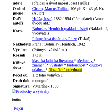
údaje
[přeložil a úvod napsal Josef Hrůša]
Osobní
Cicero, Marcus Tullius,
106 př. Kr.-43 př. Kr.
jméno
(Autor)
Další
Hrůša, Josef,
1882-1954 (Překladatel) (Autor
autoři
úvodu atd.)
Bohuslav Hendrich (nakladatelství)
(Nakladatel,
Korp.
vydavatel)
Průmyslová tiskárna v Praze
(Tiskař)
Nakladatel
Praha : Bohuslav Hendrich, 1942
Výrobce
(Průmyslová tiskárna)
Rozsah
173 s.
klasická latinská literatura
*
předtuchy
*
Klíčová
znamení
*
výstrahy
*
budoucnost
*
osudové
slova
události
*
filozofické pojednání
Počet ex.
1, z toho volných 1
Druh dok.
monografie
Signatura
VMartínek 1350
kniha
Půjčit