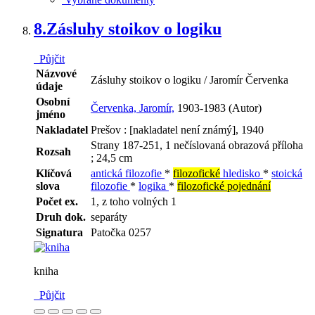
8.
Zásluhy stoikov o logiku
Půjčit
Názvové
Zásluhy stoikov o logiku / Jaromír Červenka
údaje
Osobní
Červenka, Jaromír,
1903-1983 (Autor)
jméno
Nakladatel
Prešov : [nakladatel není známý], 1940
Strany 187-251, 1 nečíslovaná obrazová příloha
Rozsah
; 24,5 cm
Klíčová
antická filozofie
*
filozofické
hledisko
*
stoická
slova
filozofie
*
logika
*
filozofické pojednání
Počet ex.
1, z toho volných 1
Druh dok.
separáty
Signatura
Patočka 0257
kniha
Půjčit