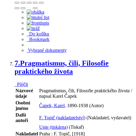
Do košíku
Bookmark
Vybrané dokumenty
7.
Pragmatismus, čili, Filosofie
praktického života
Půjčit
Názvové
Pragmatismus, čili, Filosofie praktického života /
údaje
napsal Karel Čapek
Osobní
Čapek, Karel,
1890-1938 (Autor)
jméno
Další
F. Topič (nakladatelství)
(Nakladatel, vydavatel)
autoři
Unie (tiskárna)
(Tiskař)
Nakladatel
Praha : F. Topič, [1918]