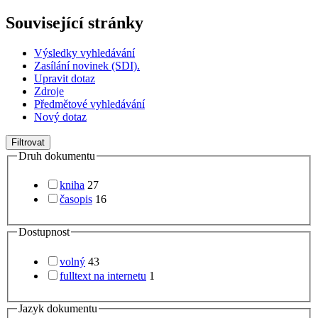
Související stránky
Výsledky vyhledávání
Zasílání novinek (SDI).
Upravit dotaz
Zdroje
Předmětové vyhledávání
Nový dotaz
Filtrovat
Druh dokumentu
kniha
27
časopis
16
Dostupnost
volný
43
fulltext na internetu
1
Jazyk dokumentu