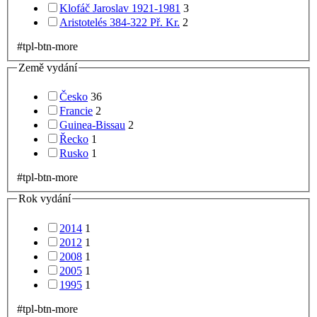
Klofáč Jaroslav 1921-1981
3
Aristotelés 384-322 Př. Kr.
2
#tpl-btn-more
Země vydání
Česko
36
Francie
2
Guinea-Bissau
2
Řecko
1
Rusko
1
#tpl-btn-more
Rok vydání
2014
1
2012
1
2008
1
2005
1
1995
1
#tpl-btn-more