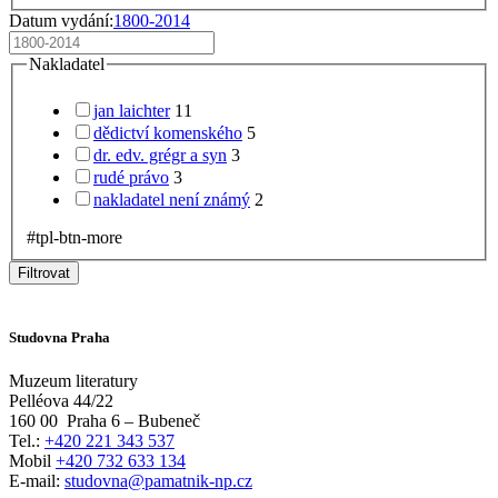
Datum vydání:
1800-2014
Nakladatel
jan laichter
11
dědictví komenského
5
dr. edv. grégr a syn
3
rudé právo
3
nakladatel není známý
2
#tpl-btn-more
Filtrovat
Studovna Praha
Muzeum literatury
Pelléova 44/22
160 00
Praha 6 – Bubeneč
Tel.:
+420 221 343 537
Mobil
+420 732 633 134
E-mail:
studovna@pamatnik-np.cz