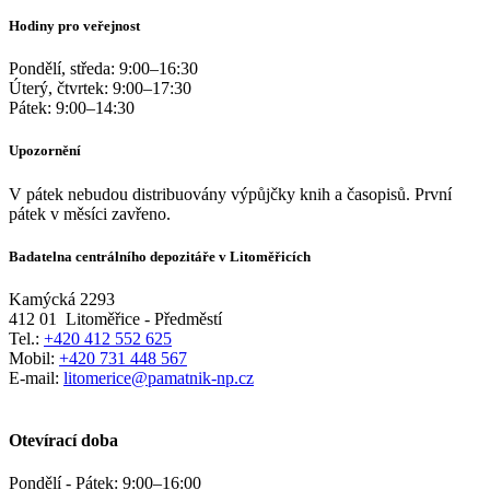
Hodiny pro veřejnost
Pondělí, středa:
9:00
–
16:30
Úterý, čtvrtek:
9:00
–
17:30
Pátek:
9:00
–
14:30
Upozornění
V pátek nebudou distribuovány výpůjčky knih a časopisů. První
pátek v měsíci zavřeno.
Badatelna centrálního depozitáře v Litoměřicích
Kamýcká 2293
412 01
Litoměřice - Předměstí
Tel.:
+420 412 552 625
Mobil:
+420 731 448 567
E-mail:
litomerice@pamatnik-np.cz
Otevírací doba
Pondělí - Pátek:
9:00
–
16:00