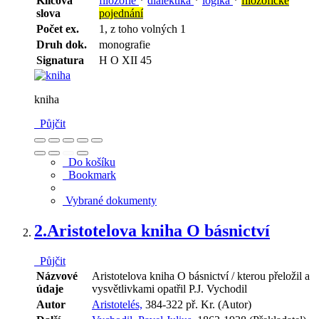
Klíčová
filozofie
*
dialektika
*
logika
*
filozofické
slova
pojednání
Počet ex.
1, z toho volných 1
Druh dok.
monografie
Signatura
H O XII 45
kniha
Půjčit
Do košíku
Bookmark
Vybrané dokumenty
2.
Aristotelova kniha O básnictví
Půjčit
Názvové
Aristotelova kniha O básnictví / kterou přeložil a
údaje
vysvětlivkami opatřil P.J. Vychodil
Autor
Aristotelés,
384-322 př. Kr. (Autor)