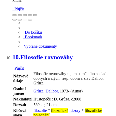
kniha
Půjčit
Do košíku
Bookmark
Vybrané dokumenty
10.
Filosofie rovnováhy
Půjčit
Filosofie rovnováhy : tj. maximálního souladu
Názvové
dobrých a zlých, resp. dobra a zla / Dalibor
údaje
Grůza
Osobní
Grůza, Dalibor,
1973- (Autor)
jméno
Nakladatel
Hustopeče : D. Grůza, c2008
Rozsah
539 s. ; 21 cm
Klíčová
filozofie
*
filozofické
názory
*
filozofické
slova
pojednání