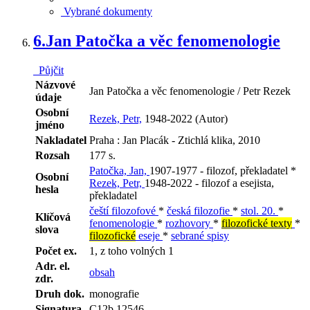
Vybrané dokumenty
6.
Jan Patočka a věc fenomenologie
Půjčit
Názvové
Jan Patočka a věc fenomenologie / Petr Rezek
údaje
Osobní
Rezek, Petr,
1948-2022 (Autor)
jméno
Nakladatel
Praha : Jan Placák - Ztichlá klika, 2010
Rozsah
177 s.
Patočka, Jan,
1907-1977 - filozof, překladatel *
Osobní
Rezek, Petr,
1948-2022 - filozof a esejista,
hesla
překladatel
čeští filozofové
*
česká filozofie
*
stol. 20.
*
Klíčová
fenomenologie
*
rozhovory
*
filozofické texty
*
slova
filozofické
eseje
*
sebrané spisy
Počet ex.
1, z toho volných 1
Adr. el.
obsah
zdr.
Druh dok.
monografie
Signatura
C12b 12546