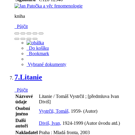
kniha
Půjčit
Do košíku
Bookmark
Vybrané dokumenty
7.
Litanie
Půjčit
Názvové
Litanie / Tomáš Vystrčil ; [předmluva Ivan
údaje
Diviš]
Osobní
Vystrčil, Tomáš,
1959- (Autor)
jméno
Další
Diviš, Ivan,
1924-1999 (Autor úvodu atd.)
autoři
Nakladatel
Praha : Mladá fronta, 2003