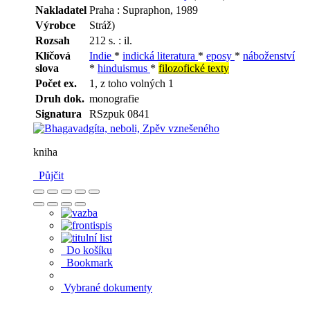
Nakladatel
Praha : Supraphon, 1989
Výrobce
Stráž)
Rozsah
212 s. : il.
Klíčová
Indie
*
indická literatura
*
eposy
*
náboženství
slova
*
hinduismus
*
filozofické texty
Počet ex.
1, z toho volných 1
Druh dok.
monografie
Signatura
RSzpuk 0841
kniha
Půjčit
Do košíku
Bookmark
Vybrané dokumenty