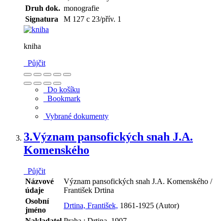
Druh dok.
monografie
Signatura
M 127 c 23/přív. 1
kniha
Půjčit
Do košíku
Bookmark
Vybrané dokumenty
3.
Význam pansofických snah J.A.
Komenského
Půjčit
Názvové
Význam pansofických snah J.A. Komenského /
údaje
František Drtina
Osobní
Drtina, František,
1861-1925 (Autor)
jméno
Nakladatel
Praha : Drtina, 1907