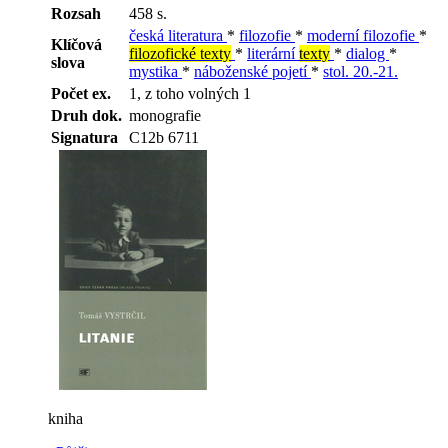
Rozsah
458 s.
česká literatura
*
filozofie
*
moderní filozofie
*
Klíčová
filozofické texty
*
literární
texty
*
dialog
*
slova
mystika
*
náboženské pojetí
*
stol. 20.-21.
Počet ex.
1, z toho volných 1
Druh dok.
monografie
Signatura
C12b 6711
kniha