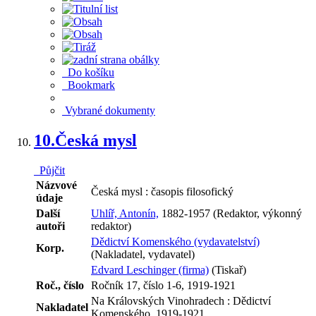
Do košíku
Bookmark
Vybrané dokumenty
10.
Česká mysl
Půjčit
Názvové
Česká mysl : časopis filosofický
údaje
Další
Uhlíř, Antonín,
1882-1957 (Redaktor, výkonný
autoři
redaktor)
Dědictví Komenského (vydavatelství)
Korp.
(Nakladatel, vydavatel)
Edvard Leschinger (firma)
(Tiskař)
Roč., číslo
Ročník 17, číslo 1-6, 1919-1921
Na Královských Vinohradech : Dědictví
Nakladatel
Komenského, 1919-1921