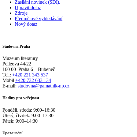
Zasílání novinek (SDI).
Upravit dotaz
Zdroje
Předmětové vyhledávání
Nový dotaz
Studovna Praha
Muzeum literatury
Pelléova 44/22
160 00
Praha 6 – Bubeneč
Tel.:
+420 221 343 537
Mobil
+420 732 633 134
E-mail:
studovna@pamatnik-np.cz
Hodiny pro veřejnost
Pondělí, středa:
9:00
–
16:30
Úterý, čtvrtek:
9:00
–
17:30
Pátek:
9:00
–
14:30
Upozornění