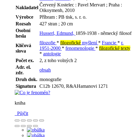
Červený Kostelec : Pavel Mervart ; Praha :
Nakladatel
Oikoymenh, 2010
Výrobce
Příbram : PB tisk, s. r. o.
Rozsah
427 stran ; 20 cm
Osobní
Husserl, Edmund,
1859-1938 - německý filosof
hesla
filozofie
*
filozofické
myšlení
*
Francie
*
r.
Klíčová
1951-2000
*
fenomenologie
*
filozofické texty
slova
*
antologie
Počet ex.
2, z toho volných 2
Adr. el.
obsah
zdr.
Druh dok.
monografie
Signatura
C12b 12670, R&AHamanovi 1271
kniha
Půjčit