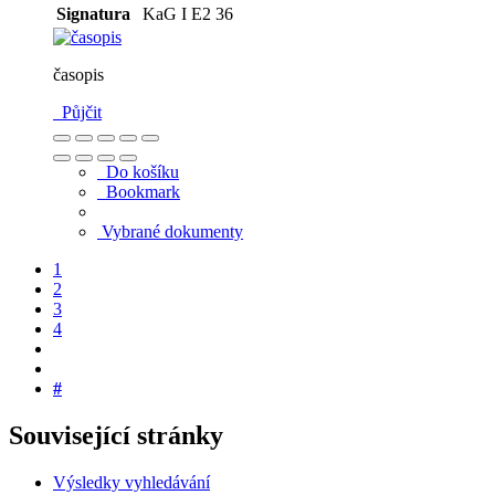
Signatura
KaG I E2 36
časopis
Půjčit
Do košíku
Bookmark
Vybrané dokumenty
1
2
3
4
#
Související stránky
Výsledky vyhledávání