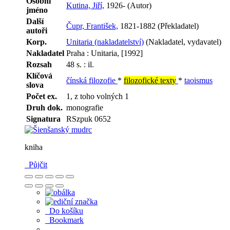
Osobní
Kutina, Jiří,
1926- (Autor)
jméno
Další
Čupr, František,
1821-1882 (Překladatel)
autoři
Korp.
Unitaria (nakladatelství)
(Nakladatel, vydavatel)
Nakladatel
Praha : Unitaria, [1992]
Rozsah
48 s. : il.
Klíčová
čínská filozofie
*
filozofické texty
*
taoismus
slova
Počet ex.
1, z toho volných 1
Druh dok.
monografie
Signatura
RSzpuk 0652
kniha
Půjčit
Do košíku
Bookmark