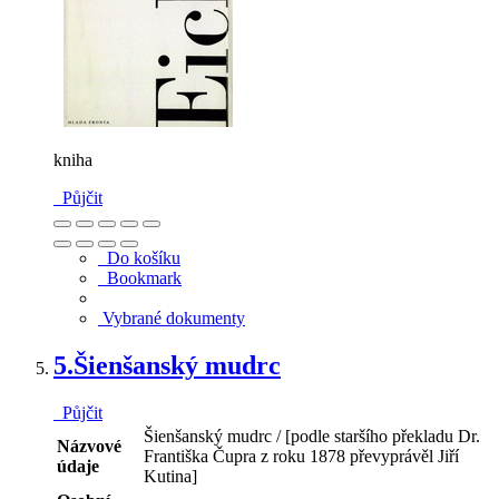
kniha
Půjčit
Do košíku
Bookmark
Vybrané dokumenty
5.
Šienšanský mudrc
Půjčit
Šienšanský mudrc / [podle staršího překladu Dr.
Názvové
Františka Čupra z roku 1878 převyprávěl Jiří
údaje
Kutina]