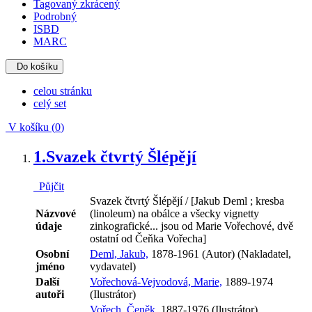
Tagovaný zkrácený
Podrobný
ISBD
MARC
Do košíku
celou stránku
celý set
V košíku (
0
)
1.
Svazek čtvrtý Šlépějí
Půjčit
Svazek čtvrtý Šlépějí / [Jakub Deml ; kresba
Názvové
(linoleum) na obálce a všecky vignetty
údaje
zinkografické... jsou od Marie Vořechové, dvě
ostatní od Čeňka Vořecha]
Osobní
Deml, Jakub,
1878-1961 (Autor) (Nakladatel,
jméno
vydavatel)
Další
Vořechová-Vejvodová, Marie,
1889-1974
autoři
(Ilustrátor)
Vořech, Čeněk,
1887-1976 (Ilustrátor)