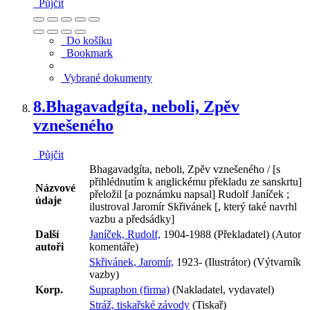
Půjčit
Do košíku
Bookmark
Vybrané dokumenty
8.
Bhagavadgíta, neboli, Zpěv
vznešeného
Půjčit
Bhagavadgíta, neboli, Zpěv vznešeného / [s
přihlédnutím k anglickému překladu ze sanskrtu]
Názvové
přeložil [a poznámku napsal] Rudolf Janíček ;
údaje
ilustroval Jaromír Skřivánek [, který také navrhl
vazbu a předsádky]
Další
Janíček, Rudolf,
1904-1988 (Překladatel) (Autor
autoři
komentáře)
Skřivánek, Jaromír,
1923- (Ilustrátor) (Výtvarník
vazby)
Korp.
Supraphon (firma)
(Nakladatel, vydavatel)
Stráž, tiskařské závody
(Tiskař)