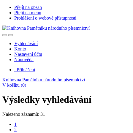
Přejít na obsah
Přejít na menu
Prohlášení o webové přístupnosti
Vyhledávání
Konto
Nastavení účtu
Nápověda
Přihlášení
Knihovna Památníku národního písemnictví
V košíku (
0
)
Výsledky vyhledávání
Nalezeno záznamů: 31
1
2