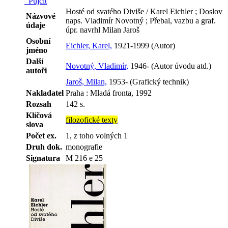
Půjčit
Hosté od svatého Diviše / Karel Eichler ; Doslov
Názvové
naps. Vladimír Novotný ; Přebal, vazbu a graf.
údaje
úpr. navrhl Milan Jaroš
Osobní
Eichler, Karel,
1921-1999 (Autor)
jméno
Další
Novotný, Vladimír,
1946- (Autor úvodu atd.)
autoři
Jaroš, Milan,
1953- (Grafický technik)
Nakladatel
Praha : Mladá fronta, 1992
Rozsah
142 s.
Klíčová
filozofické texty
slova
Počet ex.
1, z toho volných 1
Druh dok.
monografie
Signatura
M 216 e 25