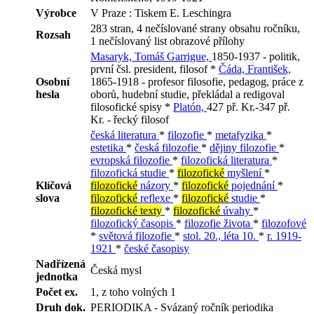
Výrobce
V Praze : Tiskem E. Leschingra
283 stran, 4 nečíslované strany obsahu ročníku,
Rozsah
1 nečíslovaný list obrazové přílohy
Masaryk, Tomáš Garrigue,
1850-1937 - politik,
první čsl. president, filosof *
Čáda, František,
Osobní
1865-1918 - profesor filosofie, pedagog, práce z
hesla
oborů, hudební studie, překládal a redigoval
filosofické spisy *
Platón,
427 př. Kr.-347 př.
Kr. - řecký filosof
česká literatura
*
filozofie
*
metafyzika
*
estetika
*
česká filozofie
*
dějiny filozofie
*
evropská filozofie
*
filozofická literatura
*
filozofická studie
*
filozofické
myšlení
*
Klíčová
filozofické
názory
*
filozofické
pojednání
*
slova
filozofické
reflexe
*
filozofické
studie
*
filozofické texty
*
filozofické
úvahy
*
filozofický časopis
*
filozofie života
*
filozofové
*
světová filozofie
*
stol. 20., léta 10.
*
r. 1919-
1921
*
české časopisy
Nadřízená
Česká mysl
jednotka
Počet ex.
1, z toho volných 1
Druh dok.
PERIODIKA - Svázaný ročník periodika