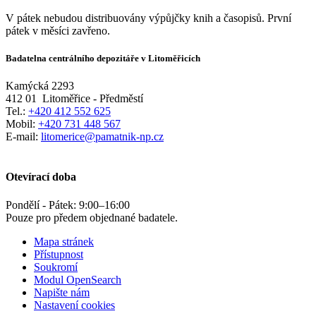
V pátek nebudou distribuovány výpůjčky knih a časopisů. První
pátek v měsíci zavřeno.
Badatelna centrálního depozitáře v Litoměřicích
Kamýcká 2293
412 01
Litoměřice - Předměstí
Tel.:
+420 412 552 625
Mobil:
+420 731 448 567
E-mail:
litomerice@pamatnik-np.cz
Otevírací doba
Pondělí - Pátek:
9:00
–
16:00
Pouze pro předem objednané badatele.
Mapa stránek
Přístupnost
Soukromí
Modul OpenSearch
Napište nám
Nastavení cookies