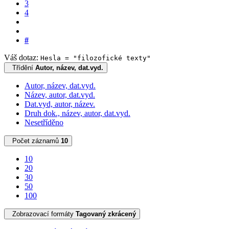
3
4
#
Váš dotaz:
Hesla = "filozofické texty"
Třídění
Autor, název, dat.vyd.
Autor, název, dat.vyd.
Název, autor, dat.vyd.
Dat.vyd, autor, název.
Druh dok., název, autor, dat.vyd.
Nesetříděno
Počet záznamů
10
10
20
30
50
100
Zobrazovací formáty
Tagovaný zkrácený