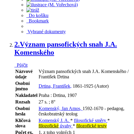
Do košíku
Bookmark
Vybrané dokumenty
2.
Význam pansofických snah J.A.
Komenského
Půjčit
Názvové
Význam pansofických snah J.A. Komenského /
údaje
František Drtina
Osobní
Drtina, František,
1861-1925 (Autor)
jméno
Nakladatel
Praha : Drtina, 1907
Rozsah
27 s. ; 8°
Osobní
Komenský, Jan Amos,
1592-1670 - pedagog,
hesla
českobratrský teolog
Klíčová
Komenský J. A.
*
filosofické směry
*
slova
filozofické
úvahy
*
filozofické texty
Počet ex.
1, z toho volných 1