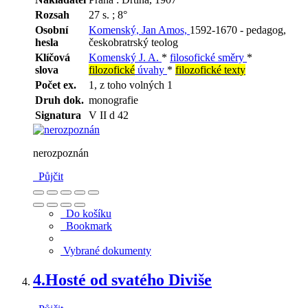
Rozsah
27 s. ; 8°
Osobní
Komenský, Jan Amos,
1592-1670 - pedagog,
hesla
českobratrský teolog
Klíčová
Komenský J. A.
*
filosofické směry
*
slova
filozofické
úvahy
*
filozofické texty
Počet ex.
1, z toho volných 1
Druh dok.
monografie
Signatura
V II d 42
nerozpoznán
Půjčit
Do košíku
Bookmark
Vybrané dokumenty
4.
Hosté od svatého Diviše