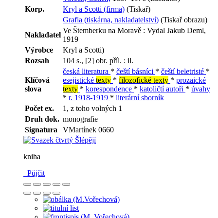
Korp.
Kryl a Scotti (firma)
(Tiskař)
Grafia (tiskárna, nakladatelství)
(Tiskař obrazu)
Ve Štemberku na Moravě : Vydal Jakub Deml,
Nakladatel
1919
Výrobce
Kryl a Scotti)
Rozsah
104 s., [2] obr. příl. : il.
česká literatura
*
čeští básníci
*
čeští beletristé
*
Klíčová
esejistické
texty
*
filozofické texty
*
prozaické
slova
texty
*
korespondence
*
katoličtí autoři
*
úvahy
*
r. 1918-1919
*
literární sborník
Počet ex.
1, z toho volných 1
Druh dok.
monografie
Signatura
VMartínek 0660
kniha
Půjčit