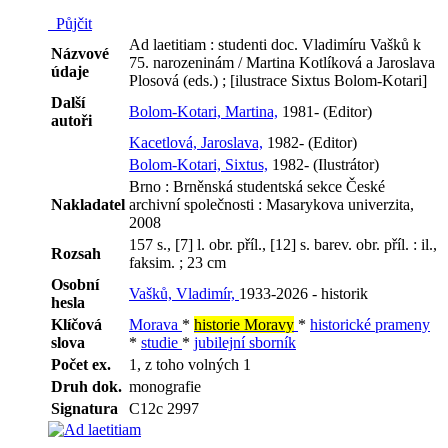
Půjčit
Ad laetitiam : studenti doc. Vladimíru Vašků k
Názvové
75. narozeninám / Martina Kotlíková a Jaroslava
údaje
Plosová (eds.) ; [ilustrace Sixtus Bolom-Kotari]
Další
Bolom-Kotari, Martina,
1981- (Editor)
autoři
Kacetlová, Jaroslava,
1982- (Editor)
Bolom-Kotari, Sixtus,
1982- (Ilustrátor)
Brno : Brněnská studentská sekce České
Nakladatel
archivní společnosti : Masarykova univerzita,
2008
157 s., [7] l. obr. příl., [12] s. barev. obr. příl. : il.,
Rozsah
faksim. ; 23 cm
Osobní
Vašků, Vladimír,
1933-2026 - historik
hesla
Klíčová
Morava
*
historie Moravy
*
historické prameny
slova
*
studie
*
jubilejní sborník
Počet ex.
1, z toho volných 1
Druh dok.
monografie
Signatura
C12c 2997