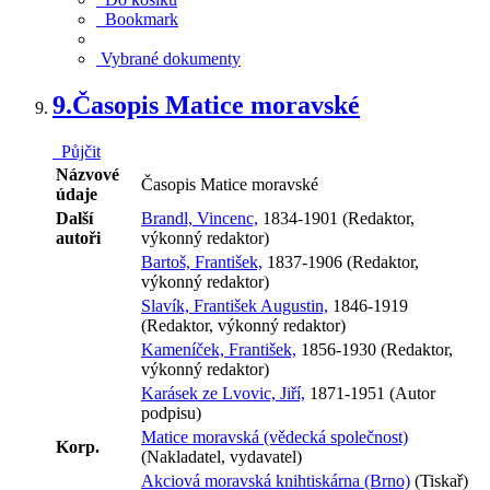
Bookmark
Vybrané dokumenty
9.
Časopis Matice moravské
Půjčit
Názvové
Časopis Matice moravské
údaje
Další
Brandl, Vincenc,
1834-1901 (Redaktor,
autoři
výkonný redaktor)
Bartoš, František,
1837-1906 (Redaktor,
výkonný redaktor)
Slavík, František Augustin,
1846-1919
(Redaktor, výkonný redaktor)
Kameníček, František,
1856-1930 (Redaktor,
výkonný redaktor)
Karásek ze Lvovic, Jiří,
1871-1951 (Autor
podpisu)
Matice moravská (vědecká společnost)
Korp.
(Nakladatel, vydavatel)
Akciová moravská knihtiskárna (Brno)
(Tiskař)