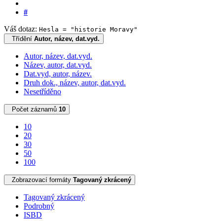
#
Váš dotaz:
Hesla = "historie Moravy"
Třídění
Autor, název, dat.vyd.
Autor, název, dat.vyd.
Název, autor, dat.vyd.
Dat.vyd, autor, název.
Druh dok., název, autor, dat.vyd.
Nesetříděno
Počet záznamů
10
10
20
30
50
100
Zobrazovací formáty
Tagovaný zkrácený
Tagovaný zkrácený
Podrobný
ISBD