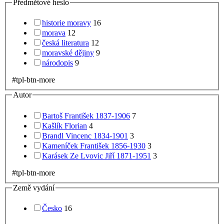
Předmětové heslo
historie moravy
16
morava
12
česká literatura
12
moravské dějiny
9
národopis
9
#tpl-btn-more
Autor
Bartoš František 1837-1906
7
Kašlík Florian
4
Brandl Vincenc 1834-1901
3
Kameníček František 1856-1930
3
Karásek Ze Lvovic Jiří 1871-1951
3
#tpl-btn-more
Země vydání
Česko
16