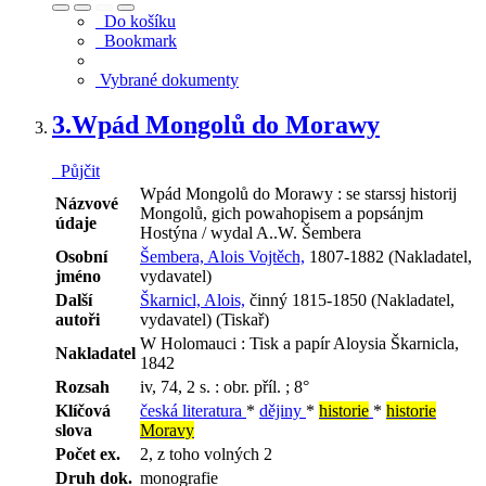
Do košíku
Bookmark
Vybrané dokumenty
3.
Wpád Mongolů do Morawy
Půjčit
Wpád Mongolů do Morawy : se starssj historij
Názvové
Mongolů, gich powahopisem a popsánjm
údaje
Hostýna / wydal A..W. Šembera
Osobní
Šembera, Alois Vojtěch,
1807-1882 (Nakladatel,
jméno
vydavatel)
Další
Škarnicl, Alois,
činný 1815-1850 (Nakladatel,
autoři
vydavatel) (Tiskař)
W Holomauci : Tisk a papír Aloysia Škarnicla,
Nakladatel
1842
Rozsah
iv, 74, 2 s. : obr. příl. ; 8°
Klíčová
česká literatura
*
dějiny
*
historie
*
historie
slova
Moravy
Počet ex.
2, z toho volných 2
Druh dok.
monografie