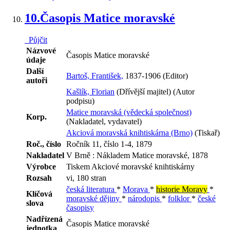
10.
Časopis Matice moravské
Půjčit
Názvové
Časopis Matice moravské
údaje
Další
Bartoš, František,
1837-1906 (Editor)
autoři
Kašlík, Florian
(Dřívější majitel) (Autor
podpisu)
Matice moravská (vědecká společnost)
Korp.
(Nakladatel, vydavatel)
Akciová moravská knihtiskárna (Brno)
(Tiskař)
Roč., číslo
Ročník 11, číslo 1-4, 1879
Nakladatel
V Brně : Nákladem Matice moravské, 1878
Výrobce
Tiskem Akciové moravské knihtiskárny
Rozsah
vi, 180 stran
česká literatura
*
Morava
*
historie Moravy
*
Klíčová
moravské dějiny
*
národopis
*
folklor
*
české
slova
časopisy
Nadřízená
Časopis Matice moravské
jednotka