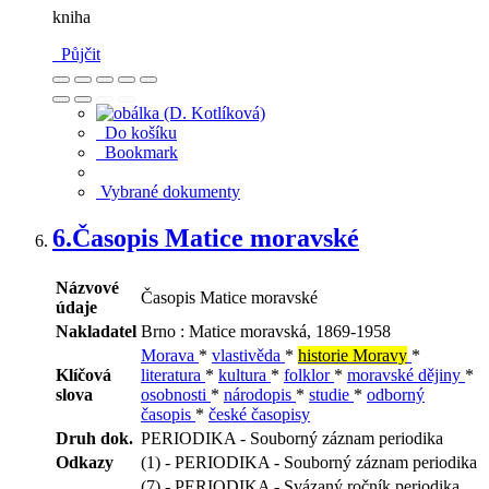
kniha
Půjčit
Do košíku
Bookmark
Vybrané dokumenty
6.
Časopis Matice moravské
Názvové
Časopis Matice moravské
údaje
Nakladatel
Brno : Matice moravská, 1869-1958
Morava
*
vlastivěda
*
historie Moravy
*
Klíčová
literatura
*
kultura
*
folklor
*
moravské dějiny
*
slova
osobnosti
*
národopis
*
studie
*
odborný
časopis
*
české časopisy
Druh dok.
PERIODIKA - Souborný záznam periodika
Odkazy
(1) - PERIODIKA - Souborný záznam periodika
(7) - PERIODIKA - Svázaný ročník periodika