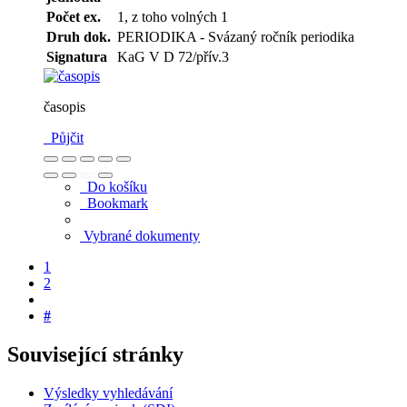
Počet ex.
1, z toho volných 1
Druh dok.
PERIODIKA - Svázaný ročník periodika
Signatura
KaG V D 72/přív.3
časopis
Půjčit
Do košíku
Bookmark
Vybrané dokumenty
1
2
#
Související stránky
Výsledky vyhledávání