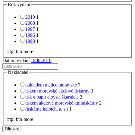
Rok vydání
2010
1
2008
1
1997
1
1996
1
1993
1
#tpl-btn-more
Datum vydání:
1800-2010
Nakladatel
nákladem matice moravské
7
tiskem moravské akciové tiskárny
3
tisk a papír aloysia škarnicla
2
tiskem akciové moravské knihtiskárny
2
(tiskárna helbich, a. s.)
1
#tpl-btn-more
Filtrovat