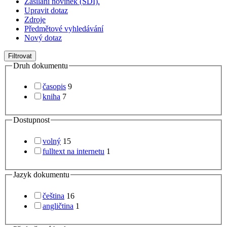
Zasílání novinek (SDI).
Upravit dotaz
Zdroje
Předmětové vyhledávání
Nový dotaz
Filtrovat
Druh dokumentu
časopis
9
kniha
7
Dostupnost
volný
15
fulltext na internetu
1
Jazyk dokumentu
čeština
16
angličtina
1