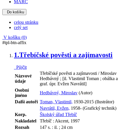
MARC
Do košíku
celou stránku
celý set
V košíku (
0
)
#tpl-btn-affix
1.
Třebíčské pověsti a zajímavosti
Půjčit
Třebíčské pověsti a zajímavosti / Miroslav
Názvové
Hedbávný ; [il. Vlastimil Toman ; obálka a
údaje
graf. úpr. Evžen Navrátil]
Osobní
Hedbávný, Miroslav
(Autor)
jméno
Další autoři
Toman, Vlastimil,
1930-2015 (Ilustrátor)
Navrátil, Evžen,
1958- (Grafický technik)
Korp.
Školský úřad Třebíč
Nakladatel
Třebíč : Akcent, 1997
Rozsah
147 s. : il. ; 24 cm