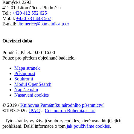
Kamýcká 2293
412 01
Litoměřice - Předměstí
Tel.:
+420 412 552 625
Mobil:
+420 731 448 567
E-mail:
litomerice@pamatnik-np.cz
Otevírací doba
Pondělí - Pátek:
9:00
–
16:00
Pouze pro předem objednané badatele.
Mapa stránek
Přístupnost
Soukromí
Modul OpenSearch
Napište nám
Nastavení cookies
© 2019 /
Knihovna Památníku národního písemnictví
©1993-2026
IPAC
-
Cosmotron Bohemia, s.r.o.
Tyto stránky využívají soubory cookies, které usnadňují jejich
prohlížení. Další informace o tom
jak používáme cookies
.