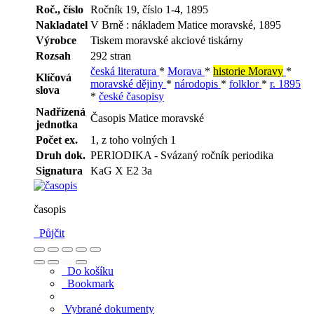
Roč., číslo
Ročník 19, číslo 1-4, 1895
Nakladatel
V Brně : nákladem Matice moravské, 1895
Výrobce
Tiskem moravské akciové tiskárny
Rozsah
292 stran
česká literatura
*
Morava
*
historie Moravy
*
Klíčová
moravské dějiny
*
národopis
*
folklor
*
r. 1895
slova
*
české časopisy
Nadřízená
Časopis Matice moravské
jednotka
Počet ex.
1, z toho volných 1
Druh dok.
PERIODIKA - Svázaný ročník periodika
Signatura
KaG X E2 3a
časopis
Půjčit
Do košíku
Bookmark
Vybrané dokumenty