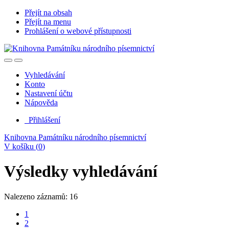
Přejít na obsah
Přejít na menu
Prohlášení o webové přístupnosti
Vyhledávání
Konto
Nastavení účtu
Nápověda
Přihlášení
Knihovna Památníku národního písemnictví
V košíku (
0
)
Výsledky vyhledávání
Nalezeno záznamů: 16
1
2