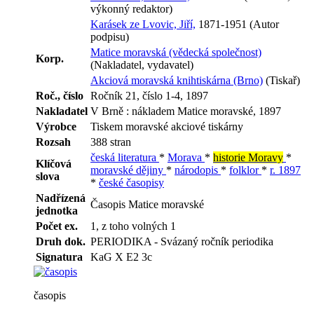
výkonný redaktor)
Karásek ze Lvovic, Jiří,
1871-1951 (Autor
podpisu)
Matice moravská (vědecká společnost)
Korp.
(Nakladatel, vydavatel)
Akciová moravská knihtiskárna (Brno)
(Tiskař)
Roč., číslo
Ročník 21, číslo 1-4, 1897
Nakladatel
V Brně : nákladem Matice moravské, 1897
Výrobce
Tiskem moravské akciové tiskárny
Rozsah
388 stran
česká literatura
*
Morava
*
historie Moravy
*
Klíčová
moravské dějiny
*
národopis
*
folklor
*
r. 1897
slova
*
české časopisy
Nadřízená
Časopis Matice moravské
jednotka
Počet ex.
1, z toho volných 1
Druh dok.
PERIODIKA - Svázaný ročník periodika
Signatura
KaG X E2 3c
časopis