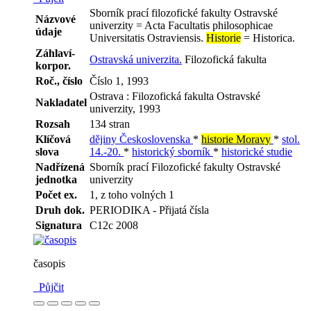
Sborník prací filozofické fakulty Ostravské
Názvové
univerzity = Acta Facultatis philosophicae
údaje
Universitatis Ostraviensis.
Historie
= Historica.
Záhlaví-
Ostravská univerzita.
Filozofická fakulta
korpor.
Roč., číslo
Číslo 1, 1993
Ostrava : Filozofická fakulta Ostravské
Nakladatel
univerzity, 1993
Rozsah
134 stran
Klíčová
dějiny Československa
*
historie Moravy
*
stol.
slova
14.-20.
*
historický sborník
*
historické studie
Nadřízená
Sborník prací Filozofické fakulty Ostravské
jednotka
univerzity
Počet ex.
1, z toho volných 1
Druh dok.
PERIODIKA - Přijatá čísla
Signatura
C12c 2008
časopis
Půjčit