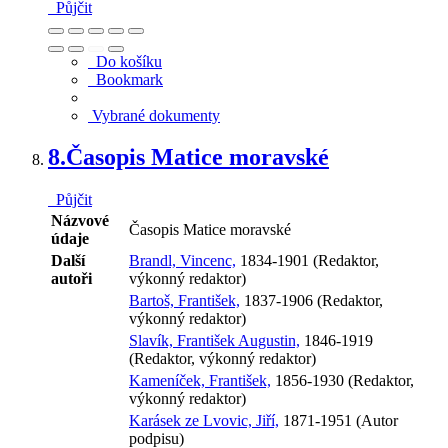
Půjčit
Do košíku
Bookmark
Vybrané dokumenty
8.
Časopis Matice moravské
Půjčit
Názvové
Časopis Matice moravské
údaje
Další
Brandl, Vincenc,
1834-1901 (Redaktor,
autoři
výkonný redaktor)
Bartoš, František,
1837-1906 (Redaktor,
výkonný redaktor)
Slavík, František Augustin,
1846-1919
(Redaktor, výkonný redaktor)
Kameníček, František,
1856-1930 (Redaktor,
výkonný redaktor)
Karásek ze Lvovic, Jiří,
1871-1951 (Autor
podpisu)