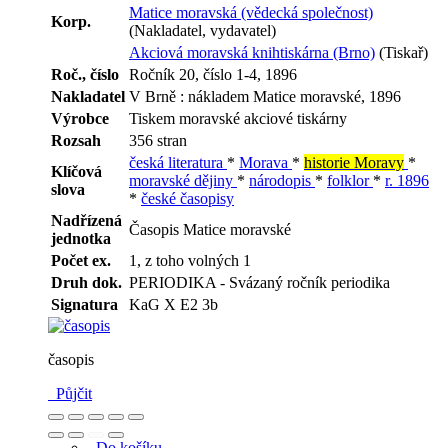
Matice moravská (vědecká společnost)
Korp.
(Nakladatel, vydavatel)
Akciová moravská knihtiskárna (Brno)
(Tiskař)
Roč., číslo
Ročník 20, číslo 1-4, 1896
Nakladatel
V Brně : nákladem Matice moravské, 1896
Výrobce
Tiskem moravské akciové tiskárny
Rozsah
356 stran
česká literatura
*
Morava
*
historie Moravy
*
Klíčová
moravské dějiny
*
národopis
*
folklor
*
r. 1896
slova
*
české časopisy
Nadřízená
Časopis Matice moravské
jednotka
Počet ex.
1, z toho volných 1
Druh dok.
PERIODIKA - Svázaný ročník periodika
Signatura
KaG X E2 3b
časopis
Půjčit
Do košíku