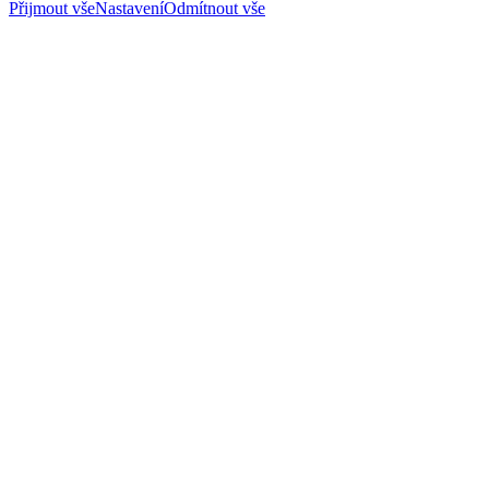
Přijmout vše
Nastavení
Odmítnout vše