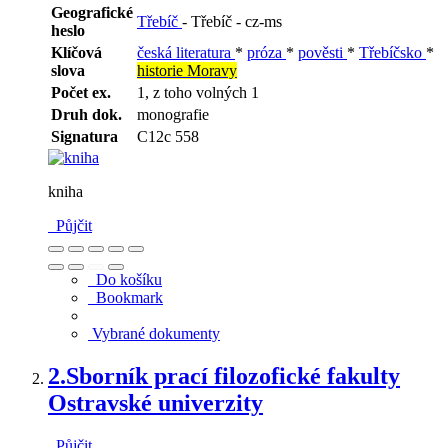
Geografické
Třebíč
- Třebíč - cz-ms
heslo
Klíčová
česká literatura
*
próza
*
pověsti
*
Třebíčsko
*
slova
historie Moravy
Počet ex.
1, z toho volných 1
Druh dok.
monografie
Signatura
C12c 558
kniha
Půjčit
Do košíku
Bookmark
Vybrané dokumenty
2.
Sborník prací filozofické fakulty
Ostravské univerzity
Půjčit