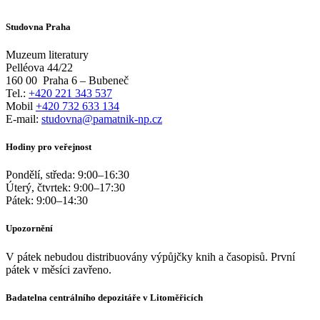
Studovna Praha
Muzeum literatury
Pelléova 44/22
160 00
Praha 6 – Bubeneč
Tel.:
+420 221 343 537
Mobil
+420 732 633 134
E-mail:
studovna@pamatnik-np.cz
Hodiny pro veřejnost
Pondělí, středa:
9:00
–
16:30
Úterý, čtvrtek:
9:00
–
17:30
Pátek:
9:00
–
14:30
Upozornění
V pátek nebudou distribuovány výpůjčky knih a časopisů. První
pátek v měsíci zavřeno.
Badatelna centrálního depozitáře v Litoměřicích