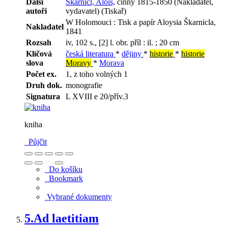
Další
Škarnicl, Alois,
činný 1815-1850 (Nakladatel,
autoři
vydavatel) (Tiskař)
W Holomouci : Tisk a papír Aloysia Škarnicla,
Nakladatel
1841
Rozsah
iv, 102 s., [2] l. obr. příl : il. ; 20 cm
Klíčová
česká literatura
*
dějiny
*
historie
*
historie
slova
Moravy
*
Morava
Počet ex.
1, z toho volných 1
Druh dok.
monografie
Signatura
L XVIII e 20/přív.3
kniha
Půjčit
Do košíku
Bookmark
Vybrané dokumenty
5.
Ad laetitiam