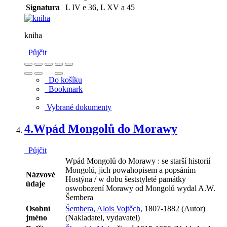
Signatura
L IV e 36, L XV a 45
kniha
Půjčit
Do košíku
Bookmark
Vybrané dokumenty
4.
Wpád Mongolů do Morawy
Půjčit
Wpád Mongolů do Morawy : se starší historií
Mongolů, jich powahopisem a popsáním
Názvové
Hostýna / w dobu šeststyleté památky
údaje
oswobození Morawy od Mongolů wydal A.W.
Šembera
Osobní
Šembera, Alois Vojtěch,
1807-1882 (Autor)
jméno
(Nakladatel, vydavatel)