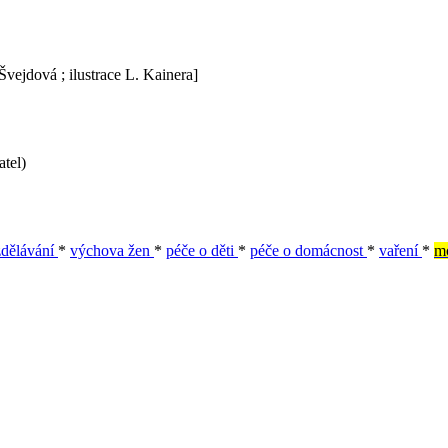
 Švejdová ; ilustrace L. Kainera]
tel)
zdělávání
*
výchova žen
*
péče o děti
*
péče o domácnost
*
vaření
*
m