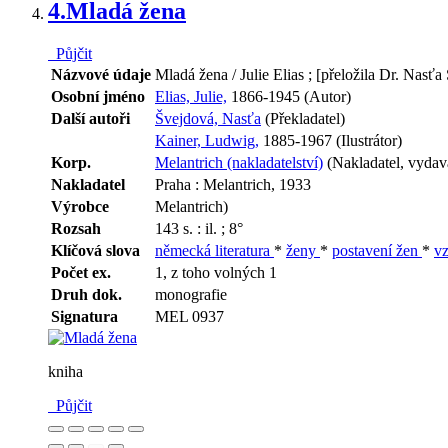
4.
Mladá žena
Půjčit
Názvové údaje
Mladá žena / Julie Elias ; [přeložila Dr. Nasťa
Osobní jméno
Elias, Julie,
1866-1945 (Autor)
Další autoři
Švejdová, Nasťa
(Překladatel)
Kainer, Ludwig,
1885-1967 (Ilustrátor)
Korp.
Melantrich (nakladatelství)
(Nakladatel, vydava
Nakladatel
Praha : Melantrich, 1933
Výrobce
Melantrich)
Rozsah
143 s. : il. ; 8°
Klíčová slova
německá literatura
*
ženy
*
postavení žen
*
v
Počet ex.
1, z toho volných 1
Druh dok.
monografie
Signatura
MEL 0937
kniha
Půjčit