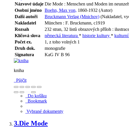
Názvové údaje
Die Mode : Menschen und Moden im neunzehnte
Osobní jméno
Boehn, Max von,
1860-1932 (Autor)
Další autoři
Bruckmann Verlag (Mnichov)
(Nakladatel, vyd
Nakladatel
München : F. Bruckmann, c1919
Rozsah
232 stran, 32 listů obrazových příloh : ilustrac
Klíčová slova
německá literatura
*
historie kultury
*
kulturní
Počet ex.
1, z toho volných 1
Druh dok.
monografie
Signatura
KaG IV B 96
kniha
Půjčit
Do košíku
Bookmark
Vybrané dokumenty
3.
Die Mode