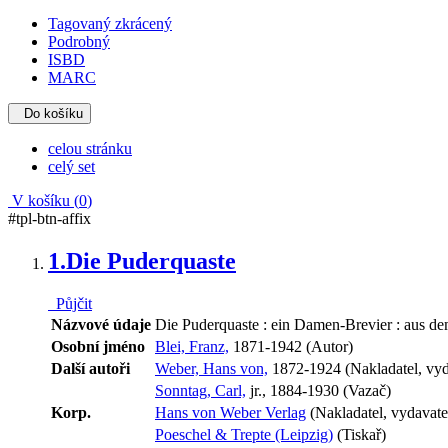
Tagovaný zkrácený
Podrobný
ISBD
MARC
Do košíku
celou stránku
celý set
V košíku (
0
)
#tpl-btn-affix
1.
Die Puderquaste
Půjčit
Názvové údaje
Die Puderquaste : ein Damen-Brevier : aus de
Osobní jméno
Blei, Franz,
1871-1942 (Autor)
Další autoři
Weber, Hans von,
1872-1924 (Nakladatel, vyd
Sonntag, Carl,
jr., 1884-1930 (Vazač)
Korp.
Hans von Weber Verlag
(Nakladatel, vydavate
Poeschel & Trepte (Leipzig)
(Tiskař)