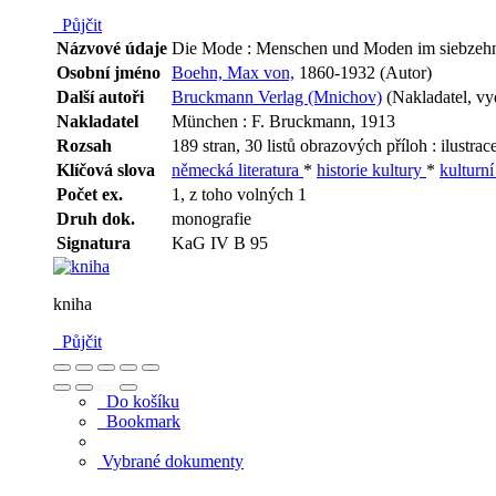
Půjčit
Názvové údaje
Die Mode : Menschen und Moden im siebzehnte
Osobní jméno
Boehn, Max von,
1860-1932 (Autor)
Další autoři
Bruckmann Verlag (Mnichov)
(Nakladatel, vyd
Nakladatel
München : F. Bruckmann, 1913
Rozsah
189 stran, 30 listů obrazových příloh : ilustrac
Klíčová slova
německá literatura
*
historie kultury
*
kulturní
Počet ex.
1, z toho volných 1
Druh dok.
monografie
Signatura
KaG IV B 95
kniha
Půjčit
Do košíku
Bookmark
Vybrané dokumenty