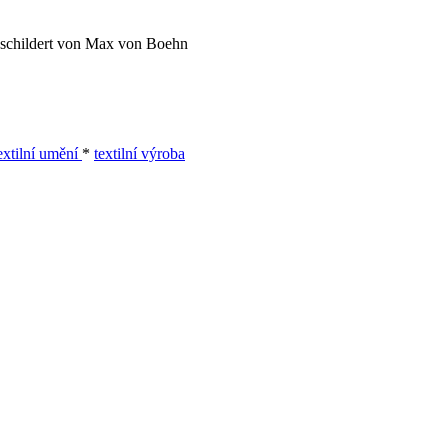
eschildert von Max von Boehn
extilní umění
*
textilní výroba