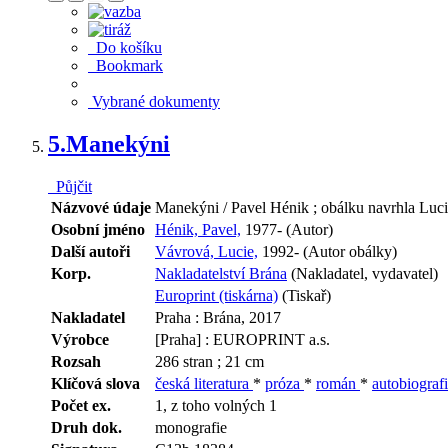
Do košíku
Bookmark
Vybrané dokumenty
5.
Manekýni
Půjčit
Názvové údaje
Manekýni / Pavel Hénik ; obálku navrhla Luc
Osobní jméno
Hénik, Pavel,
1977- (Autor)
Další autoři
Vávrová, Lucie,
1992- (Autor obálky)
Korp.
Nakladatelství Brána
(Nakladatel, vydavatel)
Europrint (tiskárna)
(Tiskař)
Nakladatel
Praha : Brána, 2017
Výrobce
[Praha] : EUROPRINT a.s.
Rozsah
286 stran ; 21 cm
Klíčová slova
česká literatura
*
próza
*
román
*
autobiograf
Počet ex.
1, z toho volných 1
Druh dok.
monografie