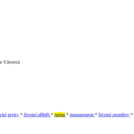
ie Vávrová
ické prvky
*
životní příběh
*
móda
*
management
*
životní proměny
*