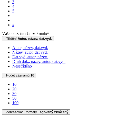
3
4
5
#
Váš dotaz:
Hesla = "móda"
Třídění
Autor, název, dat.vyd.
Autor, název, dat.vyd.
Název, autor, dat.vyd.
Dat.vyd, autor, název.
Druh dok., název, autor, dat.vyd.
Nesetříděno
Počet záznamů
10
10
20
30
50
100
Zobrazovací formáty
Tagovaný zkrácený