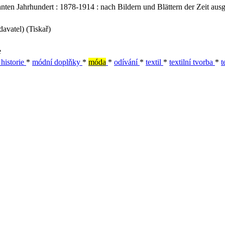
n Jahrhundert : 1878-1914 : nach Bildern und Blättern der Zeit aus
avatel) (Tiskař)
e
 historie
*
módní doplňky
*
móda
*
odívání
*
textil
*
textilní tvorba
*
t