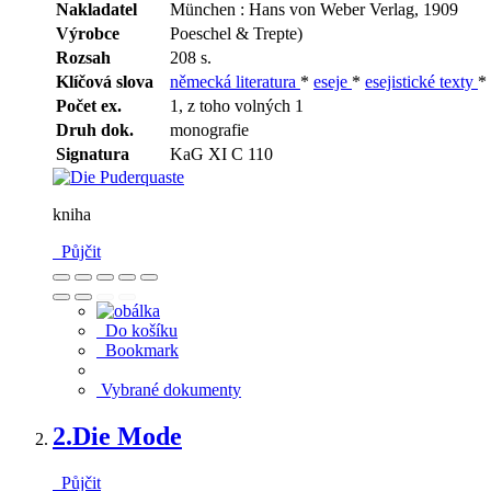
Nakladatel
München : Hans von Weber Verlag, 1909
Výrobce
Poeschel & Trepte)
Rozsah
208 s.
Klíčová slova
německá literatura
*
eseje
*
esejistické texty
*
Počet ex.
1, z toho volných 1
Druh dok.
monografie
Signatura
KaG XI C 110
kniha
Půjčit
Do košíku
Bookmark
Vybrané dokumenty
2.
Die Mode
Půjčit