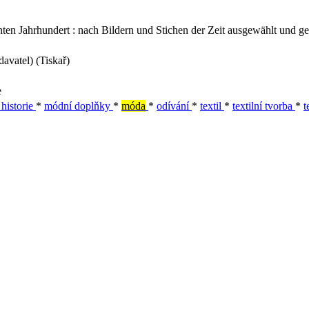
n Jahrhundert : nach Bildern und Stichen der Zeit ausgewählt und g
avatel) (Tiskař)
e
 historie
*
módní doplňky
*
móda
*
odívání
*
textil
*
textilní tvorba
*
t