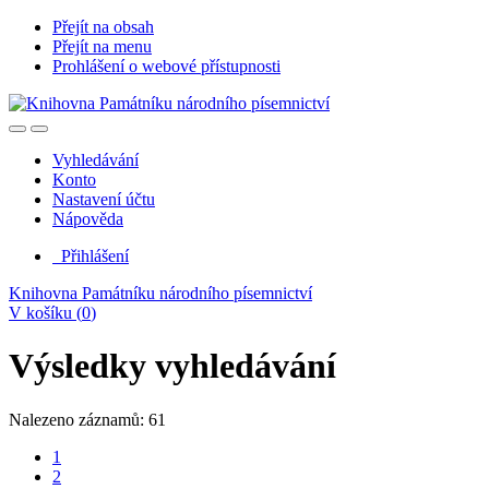
Přejít na obsah
Přejít na menu
Prohlášení o webové přístupnosti
Vyhledávání
Konto
Nastavení účtu
Nápověda
Přihlášení
Knihovna Památníku národního písemnictví
V košíku (
0
)
Výsledky vyhledávání
Nalezeno záznamů: 61
1
2