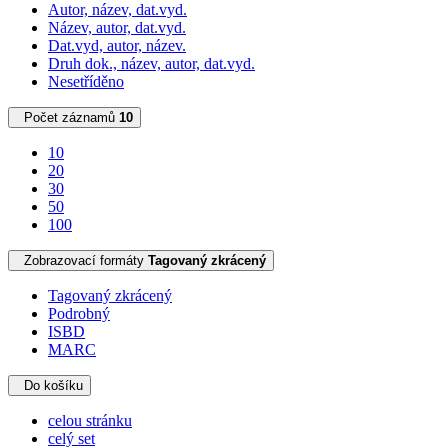
Autor, název, dat.vyd.
Název, autor, dat.vyd.
Dat.vyd, autor, název.
Druh dok., název, autor, dat.vyd.
Nesetříděno
Počet záznamů
10
10
20
30
50
100
Zobrazovací formáty
Tagovaný zkrácený
Tagovaný zkrácený
Podrobný
ISBD
MARC
Do košíku
celou stránku
celý set