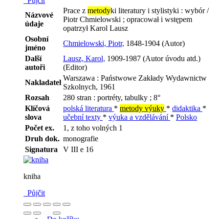
Půjčit
Prace z
metody
ki literatury i stylistyki : wybór /
Názvové
Piotr Chmielowski ; opracował i wstępem
údaje
opatrzył Karol Lausz
Osobní
Chmielowski, Piotr,
1848-1904 (Autor)
jméno
Další
Lausz, Karol,
1909-1987 (Autor úvodu atd.)
autoři
(Editor)
Warszawa : Państwowe Zakłady Wydawnictw
Nakladatel
Szkolnych, 1961
Rozsah
280 stran : portréty, tabulky ; 8°
Klíčová
polská literatura
*
metody výuky
*
didaktika
*
slova
učební texty
*
výuka a vzdělávání
*
Polsko
Počet ex.
1, z toho volných 1
Druh dok.
monografie
Signatura
V III e 16
kniha
Půjčit