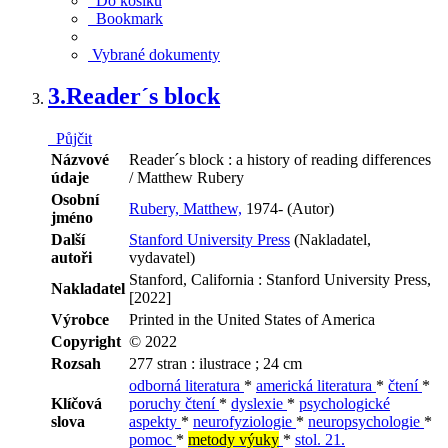
Do košíku
Bookmark
Vybrané dokumenty
3.
Reader´s block
Půjčit
Názvové
Reader´s block : a history of reading differences
údaje
/ Matthew Rubery
Osobní
Rubery, Matthew,
1974- (Autor)
jméno
Další
Stanford University Press
(Nakladatel,
autoři
vydavatel)
Stanford, California : Stanford University Press,
Nakladatel
[2022]
Výrobce
Printed in the United States of America
Copyright
© 2022
Rozsah
277 stran : ilustrace ; 24 cm
odborná literatura
*
americká literatura
*
čtení
*
Klíčová
poruchy čtení
*
dyslexie
*
psychologické
slova
aspekty
*
neurofyziologie
*
neuropsychologie
*
pomoc
*
metody výuky
*
stol. 21.