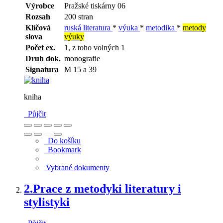
Výrobce
Pražské tiskárny 06
Rozsah
200 stran
Klíčová
ruská literatura
*
výuka
*
metodika
*
metody
slova
výuky
Počet ex.
1, z toho volných 1
Druh dok.
monografie
Signatura
M 15 a 39
kniha
Půjčit
Do košíku
Bookmark
Vybrané dokumenty
2.
Prace z metodyki literatury i
stylistyki