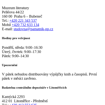
Muzeum literatury
Pelléova 44/22
160 00
Praha 6 – Bubeneč
Tel.:
+420 221 343 537
Mobil
+420 732 633 134
E-mail:
studovna@pamatnik-np.cz
Hodiny pro veřejnost
Pondělí, středa:
9:00
–
16:30
Úterý, čtvrtek:
9:00
–
17:30
Pátek:
9:00
–
14:30
Upozornění
V pátek nebudou distribuovány výpůjčky knih a časopisů. První
pátek v měsíci zavřeno.
Badatelna centrálního depozitáře v Litoměřicích
Kamýcká 2293
412 01
Litoměřice - Předměstí