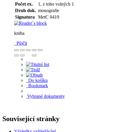
Počet ex.
1, z toho volných 1
Druh dok.
monografie
Signatura
MetC 0419
kniha
Půjčit
Do košíku
Bookmark
Vybrané dokumenty
Související stránky
Výsledky vyhledávání