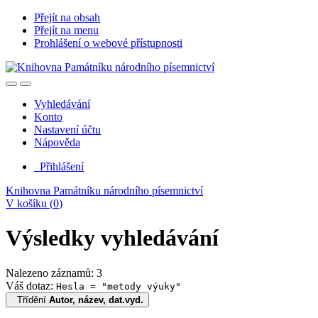
Přejít na obsah
Přejít na menu
Prohlášení o webové přístupnosti
Vyhledávání
Konto
Nastavení účtu
Nápověda
Přihlášení
Knihovna Památníku národního písemnictví
V košíku (
0
)
Výsledky vyhledávání
Nalezeno záznamů: 3
Váš dotaz:
Hesla = "metody výuky"
Třídění
Autor, název, dat.vyd.