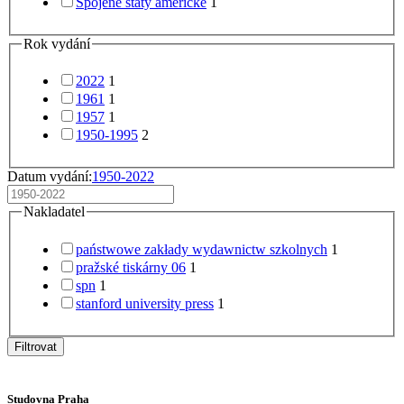
Spojené státy americké
1
Rok vydání
2022
1
1961
1
1957
1
1950-1995
2
Datum vydání:
1950-2022
Nakladatel
państwowe zakłady wydawnictw szkolnych
1
pražské tiskárny 06
1
spn
1
stanford university press
1
Filtrovat
Studovna Praha