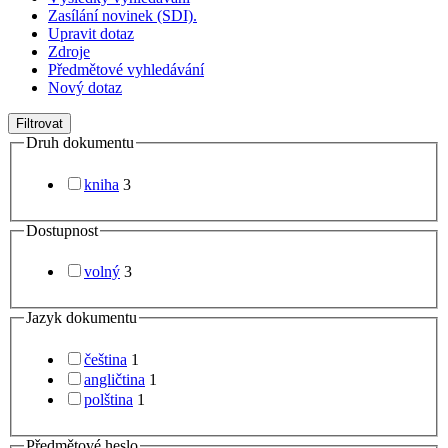
Zasílání novinek (SDI).
Upravit dotaz
Zdroje
Předmětové vyhledávání
Nový dotaz
Filtrovat
Druh dokumentu
kniha
3
Dostupnost
volný
3
Jazyk dokumentu
čeština
1
angličtina
1
polština
1
Předmětové heslo