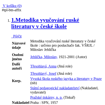
V košíku (
0
)
#tpl-btn-affix
1.
Metodika vyučování ruské
literatury v české škole
Půjčit
Metodika vyučování ruské literatury v české
Názvové
škole : určeno pro posluchače fak. VŠRJL /
údaje
Miloslav Jehlička
Osobní
Jehlička, Miloslav,
1921-2001 (Autor)
jméno
Další
Třesohlavá, Anna
(Jiná role)
autoři
Třesohlavý, Josef
(Jiná role)
Vysoká škola ruského jazyka a literatury v Praze
Korp.
(isb)
Státní pedagogické nakladatelství
(Nakladatel,
vydavatel)
Pražské tiskárny, n. p.
(Tiskař)
Nakladatel
Praha : SPN, 1957