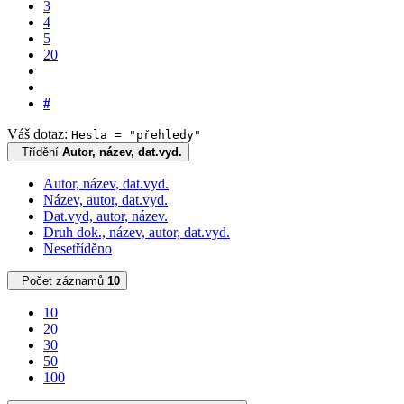
3
4
5
20
#
Váš dotaz:
Hesla = "přehledy"
Třídění
Autor, název, dat.vyd.
Autor, název, dat.vyd.
Název, autor, dat.vyd.
Dat.vyd, autor, název.
Druh dok., název, autor, dat.vyd.
Nesetříděno
Počet záznamů
10
10
20
30
50
100