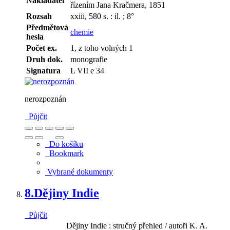
Nakladatel
řízením Jana Kračmera, 1851
Rozsah
xxiii, 580 s. : il. ; 8°
Předmětová
chemie
hesla
Počet ex.
1, z toho volných 1
Druh dok.
monografie
Signatura
L VII e 34
nerozpoznán
Půjčit
Do košíku
Bookmark
Vybrané dokumenty
8.
Dějiny Indie
Půjčit
Dějiny Indie : stručný přehled / autoři K. A.