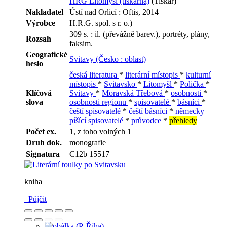
HRG Litomyšl (tiskárna)
(Tiskař)
Nakladatel
Ústí nad Orlicí : Oftis, 2014
Výrobce
H.R.G. spol. s r. o.)
309 s. : il. (převážně barev.), portréty, plány,
Rozsah
faksim.
Geografické
Svitavy (Česko : oblast)
heslo
česká literatura
*
literární místopis
*
kulturní
místopis
*
Svitavsko
*
Litomyšl
*
Polička
*
Klíčová
Svitavy
*
Moravská Třebová
*
osobnosti
*
slova
osobnosti regionu
*
spisovatelé
*
básníci
*
čeští spisovatelé
*
čeští básníci
*
německy
píšící spisovatelé
*
průvodce
*
přehledy
Počet ex.
1, z toho volných 1
Druh dok.
monografie
Signatura
C12b 15517
kniha
Půjčit