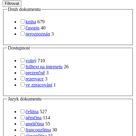
Filtrovat
Druh dokumentu
kniha
679
časopis
40
nerozpoznán
3
Dostupnost
volný
710
fulltext na internetu
26
prezenčně
3
rezervace
3
ve zpracování
1
Jazyk dokumentu
čeština
527
němčina
114
angličtina
55
francouzština
30
slovenština
15