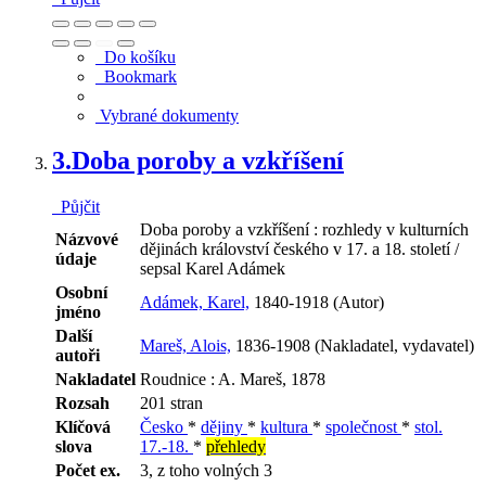
Do košíku
Bookmark
Vybrané dokumenty
3.
Doba poroby a vzkříšení
Půjčit
Doba poroby a vzkříšení : rozhledy v kulturních
Názvové
dějinách království českého v 17. a 18. století /
údaje
sepsal Karel Adámek
Osobní
Adámek, Karel,
1840-1918 (Autor)
jméno
Další
Mareš, Alois,
1836-1908 (Nakladatel, vydavatel)
autoři
Nakladatel
Roudnice : A. Mareš, 1878
Rozsah
201 stran
Klíčová
Česko
*
dějiny
*
kultura
*
společnost
*
stol.
slova
17.-18.
*
přehledy
Počet ex.
3, z toho volných 3