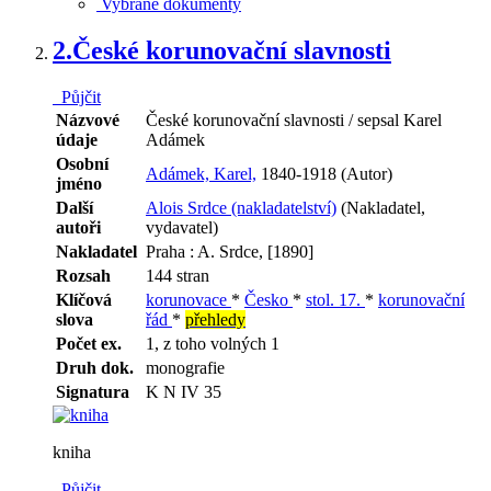
Vybrané dokumenty
2.
České korunovační slavnosti
Půjčit
Názvové
České korunovační slavnosti / sepsal Karel
údaje
Adámek
Osobní
Adámek, Karel,
1840-1918 (Autor)
jméno
Další
Alois Srdce (nakladatelství)
(Nakladatel,
autoři
vydavatel)
Nakladatel
Praha : A. Srdce, [1890]
Rozsah
144 stran
Klíčová
korunovace
*
Česko
*
stol. 17.
*
korunovační
slova
řád
*
přehledy
Počet ex.
1, z toho volných 1
Druh dok.
monografie
Signatura
K N IV 35
kniha
Půjčit