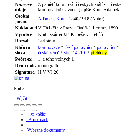
Názvové
Z pamětí korunování českých králův : [české
údaje
korunovační slavnosti] / píše Karel Adámek
Osobní
Adámek, Karel,
1840-1918 (Autor)
jméno
Nakladatel
V Třebíči ; v Praze : Jindřich Lorenz, 1890
Výrobce
Knihtiskárna J.F. Kubeše v Třebíči
Rozsah
144 stran
Klíčová
korunovace
*
čeští panovníci
*
panovníci
*
slova
české země
*
stol. 14.-19.
*
přehledy
Počet ex.
1, z toho volných 1
Druh dok.
monografie
Signatura
H V VI 26
kniha
Půjčit
Do košíku
Bookmark
Vybrané dokumenty