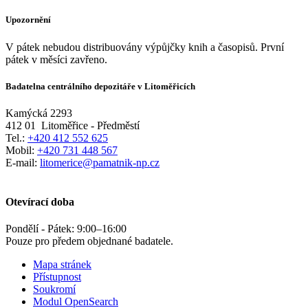
Upozornění
V pátek nebudou distribuovány výpůjčky knih a časopisů. První
pátek v měsíci zavřeno.
Badatelna centrálního depozitáře v Litoměřicích
Kamýcká 2293
412 01
Litoměřice - Předměstí
Tel.:
+420 412 552 625
Mobil:
+420 731 448 567
E-mail:
litomerice@pamatnik-np.cz
Otevírací doba
Pondělí - Pátek:
9:00
–
16:00
Pouze pro předem objednané badatele.
Mapa stránek
Přístupnost
Soukromí
Modul OpenSearch