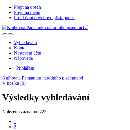
Přejít na obsah
Přejít na menu
Prohlášení o webové přístupnosti
Vyhledávání
Konto
Nastavení účtu
Nápověda
Přihlášení
Knihovna Památníku národního písemnictví
V košíku (
0
)
Výsledky vyhledávání
Nalezeno záznamů: 722
1
2