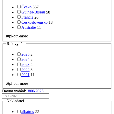
Česko
567
Guinea-Bissau
58
Francie
26
Československo
18
Austrálie
11
#tpl-btn-more
Rok vydání
2025
2
2024
2
2023
4
2022
3
2021
11
#tpl-btn-more
Datum vydání:
1800-2025
Nakladatel
albatros
22