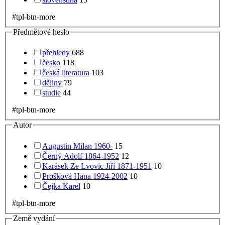
#tpl-btn-more
Předmětové heslo
přehledy
688
česko
118
česká literatura
103
dějiny
79
studie
44
#tpl-btn-more
Autor
Augustin Milan 1960-
15
Černý Adolf 1864-1952
12
Karásek Ze Lvovic Jiří 1871-1951
10
Prošková Hana 1924-2002
10
Čejka Karel
10
#tpl-btn-more
Země vydání