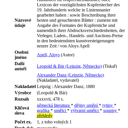
Lexicon der vorzüglichsten Kupferstecher des
19. Jahrhunderts welche in Linienmanier
gearbeitet haben : sowie Beschreibung ihrer
Názvové
besten und gesuchtesten Blätter : zumeist mit
údaje
Angabe des Formates der Kupferstiche und
namentlich ihrer Abdrucksverschiedenheiten, der
Verleger, Laden-, Handels- und Auctions-Preise
in den bedeutendsten kunstversteigerungen
neurer Zeit / von Aloys Apell
Osobní
Apell, Aloys
(Autor)
jméno
Další
Leopold & Bär (Leipzig, Německo)
(Tiskař)
autoři
Alexander Danz (Leipzig, Německo)
(Nakladatel, vydavatel)
Nakladatel
Leipzig : Alexander Danz, 1880
Výrobce
(Leopold & Bär)
Rozsah
xxxxvii, 478 s.
německá literatura
*
dějiny umění
*
rytiny
*
Klíčová
grafika
*
umělci
*
výtvarní umělci
*
soupisy
*
slova
přehledy
Počet ex.
1, z toho volných 1