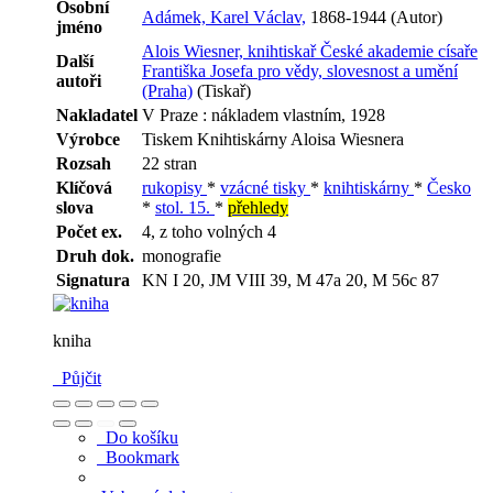
Osobní
Adámek, Karel Václav,
1868-1944 (Autor)
jméno
Alois Wiesner, knihtiskař České akademie císaře
Další
Františka Josefa pro vědy, slovesnost a umění
autoři
(Praha)
(Tiskař)
Nakladatel
V Praze : nákladem vlastním, 1928
Výrobce
Tiskem Knihtiskárny Aloisa Wiesnera
Rozsah
22 stran
Klíčová
rukopisy
*
vzácné tisky
*
knihtiskárny
*
Česko
slova
*
stol. 15.
*
přehledy
Počet ex.
4, z toho volných 4
Druh dok.
monografie
Signatura
KN I 20, JM VIII 39, M 47a 20, M 56c 87
kniha
Půjčit
Do košíku
Bookmark