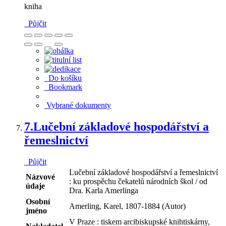
kniha
Půjčit
Do košíku
Bookmark
Vybrané dokumenty
7.
Lučební základové hospodářství a
řemeslnictví
Půjčit
Lučební základové hospodářství a řemeslnictví
Názvové
: ku prospěchu čekatelů národních škol / od
údaje
Dra. Karla Amerlinga
Osobní
Amerling, Karel, 1807-1884 (Autor)
jméno
V Praze : tiskem arcibiskupské knihtiskárny,