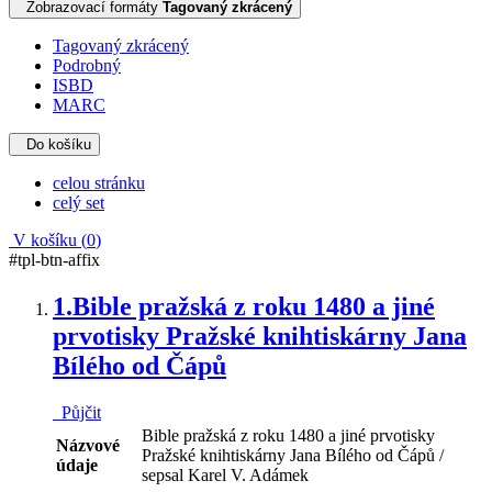
Zobrazovací formáty
Tagovaný zkrácený
Tagovaný zkrácený
Podrobný
ISBD
MARC
Do košíku
celou stránku
celý set
V košíku (
0
)
#tpl-btn-affix
1.
Bible pražská z roku 1480 a jiné
prvotisky Pražské knihtiskárny Jana
Bílého od Čápů
Půjčit
Bible pražská z roku 1480 a jiné prvotisky
Názvové
Pražské knihtiskárny Jana Bílého od Čápů /
údaje
sepsal Karel V. Adámek