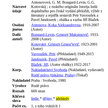
Antonovová, G. M. Bongard-Levin, G.G.
Názvové
Kotovskij ; z ruského originálu Istorija Indii
údaje
doplněného pro české vydání přeložili, výběr z
literatury a rejstřík sestavili Petr Vavroušek a
Pavel Jandourek ; obálka a vazba Jiří Blažek
Osobní
Antonova, Koka Aleksandrovna,
1910-2007
jméno
(Autor)
Další
Bongard-Levin, Grigorij Maksimovič,
1933-
autoři
2008 (Autor)
Kotovskij, Grigorij Grigor'jevič,
1923-2001
(Autor)
Vavroušek, Petr,
(Překladatel) 1949-2015
Jandourek, Pavel
(Překladatel)
Blažek, Jiří,
(Autor obálky) 1922-2017
Korp.
Nakladatelství Svoboda
(Nakladatel, vydavatel)
Rudé právo (tiskárna, Praha)
(Tiskař)
Nakladatel
Praha : Svoboda, 1980
Výrobce
Rudé právo
Rozsah
669 stran
Klíčová
Indie
*
dějiny
*
přehledy
slova
Počet ex.
1, z toho volných 1