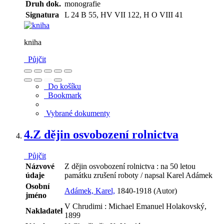
Druh dok.
monografie
Signatura
L 24 B 55, HV VII 122, H O VIII 41
kniha
Půjčit
Do košíku
Bookmark
Vybrané dokumenty
4.
Z dějin osvobození rolnictva
Půjčit
Názvové
Z dějin osvobození rolnictva : na 50 letou
údaje
památku zrušení roboty / napsal Karel Adámek
Osobní
Adámek, Karel,
1840-1918 (Autor)
jméno
V Chrudimi : Michael Emanuel Holakovský,
Nakladatel
1899