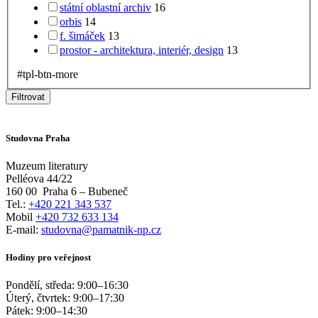
státní oblastní archiv
16
orbis
14
f. šimáček
13
prostor - architektura, interiér, design
13
#tpl-btn-more
Filtrovat
Studovna Praha
Muzeum literatury
Pelléova 44/22
160 00
Praha 6 – Bubeneč
Tel.:
+420 221 343 537
Mobil
+420 732 633 134
E-mail:
studovna@pamatnik-np.cz
Hodiny pro veřejnost
Pondělí, středa:
9:00
–
16:30
Úterý, čtvrtek:
9:00
–
17:30
Pátek:
9:00
–
14:30