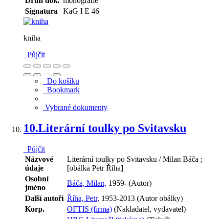
Druh dok.
monografie
Signatura
KaG I E 46
kniha
Půjčit
Do košíku
Bookmark
Vybrané dokumenty
10.
Literární toulky po Svitavsku
Půjčit
Názvové
Literární toulky po Svitavsku / Milan Báča ;
údaje
[obálka Petr Říha]
Osobní
Báča, Milan,
1959- (Autor)
jméno
Další autoři
Říha, Petr,
1953-2013 (Autor obálky)
Korp.
OFTIS (firma)
(Nakladatel, vydavatel)