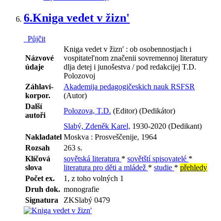
6.
Kniga vedet v žizn'
Půjčit
Kniga vedet v žizn' : ob osobennostjach i
Názvové
vospitatel'nom značenii sovremennoj literatury
údaje
dlja detej i junošestva / pod redakcijej T.D.
Polozovoj
Záhlaví-
Akademija pedagogičeskich nauk RSFSR
korpor.
(Autor)
Další
Polozova, T.D.
(Editor) (Dedikátor)
autoři
Slabý, Zdeněk Karel,
1930-2020 (Dedikant)
Nakladatel
Moskva : Prosveščenije, 1964
Rozsah
263 s.
Klíčová
sovětská literatura
*
sovětští spisovatelé
*
slova
literatura pro děti a mládež
*
studie
*
přehledy
Počet ex.
1, z toho volných 1
Druh dok.
monografie
Signatura
ZKSlabý 0479