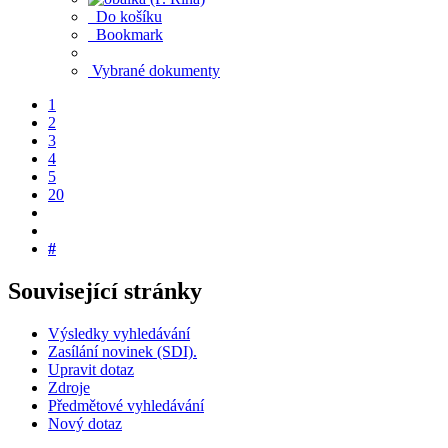
Do košíku
Bookmark
Vybrané dokumenty
1
2
3
4
5
20
#
Související stránky
Výsledky vyhledávání
Zasílání novinek (SDI).
Upravit dotaz
Zdroje
Předmětové vyhledávání
Nový dotaz