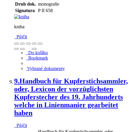
Druh dok.
monografie
Signatura
P II 658
kniha
Půjčit
Do košíku
Bookmark
Vybrané dokumenty
9.
Handbuch für Kupferstichsammler,
oder, Lexicon der vorzüglichsten
Kupferstecher des 19. Jahrhunderts
welche in Linienmanier gearbeitet
haben
Půjčit
Handbuch für Kupferstichsammler, oder,