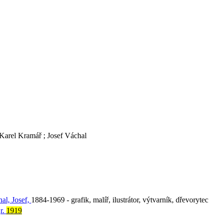
Karel Kramář ; Josef Váchal
al, Josef,
1884-1969 - grafik, malíř, ilustrátor, výtvarník, dřevorytec
*
r.
1919