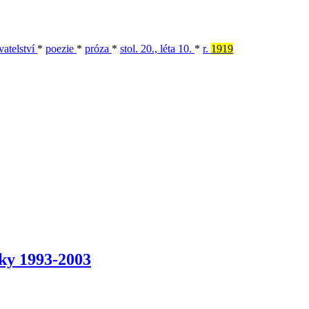
vatelství
*
poezie
*
próza
*
stol. 20., léta 10.
*
r.
1919
iky 1993-2003