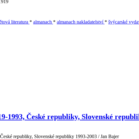
c1919
ětová literatura
*
almanach
*
almanach nakladatelství
*
švýcarské vyda
19-1993, České republiky, Slovenské republ
 České republiky, Slovenské republiky 1993-2003 / Jan Bajer