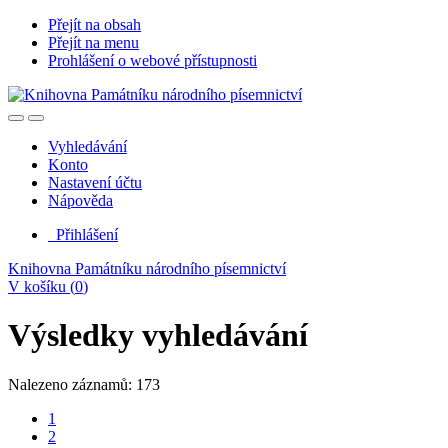
Přejít na obsah
Přejít na menu
Prohlášení o webové přístupnosti
Vyhledávání
Konto
Nastavení účtu
Nápověda
Přihlášení
Knihovna Památníku národního písemnictví
V košíku (
0
)
Výsledky vyhledávání
Nalezeno záznamů: 173
1
2