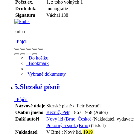
Počet ex.
1, z toho volných 1
Druh dok.
monografie
Signatura
Váchal 138
kniha
Půjčit
Do košíku
Bookmark
Vybrané dokumenty
5.
Slezské písně
Půjčit
Názvové údaje
Slezské písně / [Petr Bezruč]
Osobní jméno
Bezruč, Petr,
1867-1958 (Autor)
Další autoři
Nový lid (Brno, Česko)
(Nakladatel, vydavate
Pokorný a spol. (Brno)
(Tiskař)
Nakladatel
V Brně : Nový lid,
1919