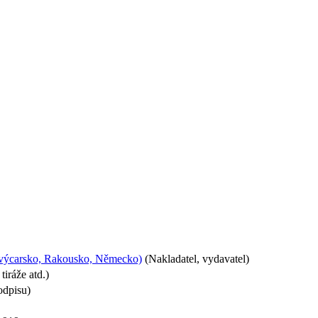
 Švýcarsko, Rakousko, Německo)
(Nakladatel, vydavatel)
iráže atd.)
odpisu)