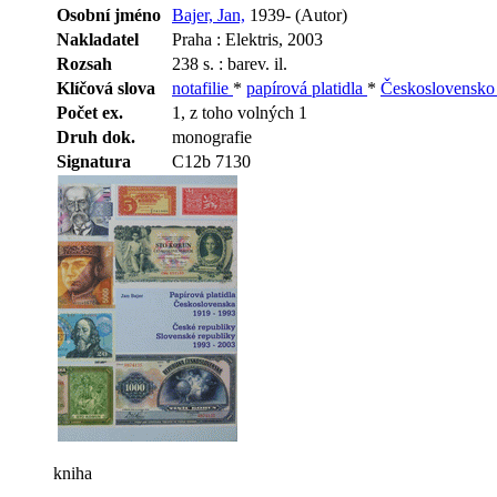
Osobní jméno
Bajer, Jan,
1939- (Autor)
Nakladatel
Praha : Elektris, 2003
Rozsah
238 s. : barev. il.
Klíčová slova
notafilie
*
papírová platidla
*
Československ
Počet ex.
1, z toho volných 1
Druh dok.
monografie
Signatura
C12b 7130
kniha