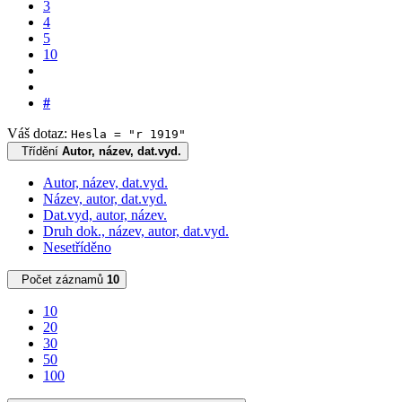
3
4
5
10
#
Váš dotaz:
Hesla = "r 1919"
Třídění
Autor, název, dat.vyd.
Autor, název, dat.vyd.
Název, autor, dat.vyd.
Dat.vyd, autor, název.
Druh dok., název, autor, dat.vyd.
Nesetříděno
Počet záznamů
10
10
20
30
50
100