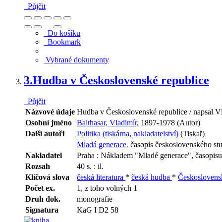
Půjčit
Do košíku
Bookmark
Vybrané dokumenty
3.
Hudba v Československé republice
Půjčit
Názvové údaje
Hudba v Československé republice / napsal Vl
Osobní jméno
Balthasar, Vladimír,
1897-1978 (Autor)
Další autoři
Politika (tiskárna, nakladatelství)
(Tiskař)
Mladá generace.
časopis československého stu
Nakladatel
Praha : Nákladem "Mladé generace", časopisu
Rozsah
40 s. : il.
Klíčová slova
česká literatura
*
česká hudba
*
Českosloven
Počet ex.
1, z toho volných 1
Druh dok.
monografie
Signatura
KaG I D2 58