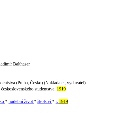
adimír Balthasar
dentstva (Praha, Česko) (Nakladatel, vydavatel)
 československého studentstva,
1919
sko
*
hudební život
*
školství
*
r.
1919