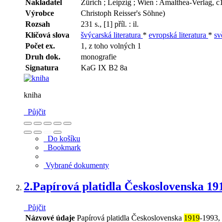
Nakladatel
Zürich ; Leipzig ; Wien : Amalthea-Verlag, 
Výrobce
Christoph Reisser's Söhne)
Rozsah
231 s., [1] příl. : il.
Klíčová slova
švýcarská literatura
*
evropská literatura
*
sv
Počet ex.
1, z toho volných 1
Druh dok.
monografie
Signatura
KaG IX B2 8a
kniha
Půjčit
Do košíku
Bookmark
Vybrané dokumenty
2.
Papírová platidla Československa 19
Půjčit
Názvové údaje
Papírová platidla Československa
1919
-1993,