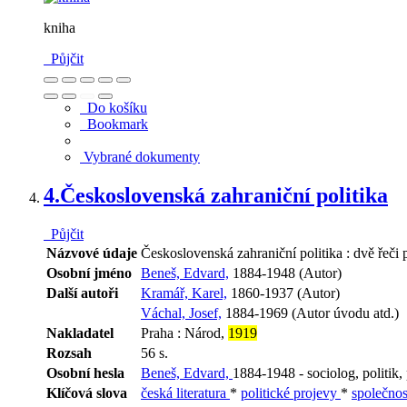
kniha
Půjčit
Do košíku
Bookmark
Vybrané dokumenty
4.
Československá zahraniční politika
Půjčit
Názvové údaje
Československá zahraniční politika : dvě řeč
Osobní jméno
Beneš, Edvard,
1884-1948 (Autor)
Další autoři
Kramář, Karel,
1860-1937 (Autor)
Váchal, Josef,
1884-1969 (Autor úvodu atd.)
Nakladatel
Praha : Národ,
1919
Rozsah
56 s.
Osobní hesla
Beneš, Edvard,
1884-1948 - sociolog, politik,
Klíčová slova
česká literatura
*
politické projevy
*
společno