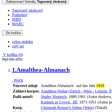
Zobrazovací formáty
Tagovaný zkrácený
Tagovaný zkrácený
Podrobný
ISBD
MARC
Do košíku
celou stránku
celý set
V košíku (
0
)
#tpl-btn-affix
1.
Amalthea-Almanach
Půjčit
Názvové údaje
Amalthea-Almanach : auf das Jahr
1919
Záhlaví-korpor.
Amalthea-Verlag (Zürich - Wien - Leipzig,
Další autoři
Studer, Heinrich,
1889-1961 (Autor doslovu, t
Karásek ze Lvovic, Jiří,
1871-1951 (Autor p
Korp.
Christoph Reisser's Söhne (Wien)
(Tiskař)