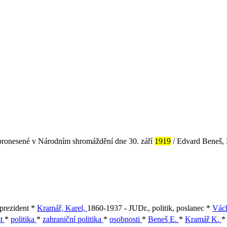
i pronesené v Národním shromáždění dne 30. září
1919
/ Edvard Beneš, 
 prezident *
Kramář, Karel,
1860-1937 - JUDr., politik, poslanec *
Vách
st
*
politika
*
zahraniční politika
*
osobnosti
*
Beneš E.
*
Kramář K.