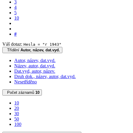
3
4
5
10
#
Váš dotaz:
Hesla = "r 1943"
Třídění
Autor, název, dat.vyd.
Autor, název, dat.vyd.
Název, autor, dat.vyd.
Dat.vyd, autor, název.
Druh dok., název, autor, dat.vyd.
Nesetříděno
Počet záznamů
10
10
20
30
50
100