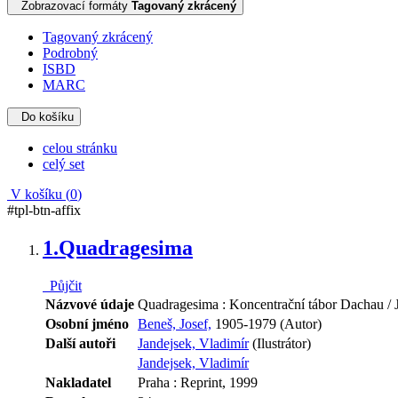
Zobrazovací formáty
Tagovaný zkrácený
Tagovaný zkrácený
Podrobný
ISBD
MARC
Do košíku
celou stránku
celý set
V košíku (
0
)
#tpl-btn-affix
1.
Quadragesima
Půjčit
Názvové údaje
Quadragesima : Koncentrační tábor Dachau / J
Osobní jméno
Beneš, Josef,
1905-1979 (Autor)
Další autoři
Jandejsek, Vladimír
(Ilustrátor)
Jandejsek, Vladimír
Nakladatel
Praha : Reprint, 1999