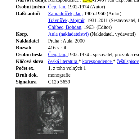
Osobní jméno
Čep, Jan,
1902-1974 (Autor)
Další autoři
Zahradníček, Jan,
1905-1960 (Autor)
Trávníček, Mojmír,
1931-2011 (Sestavovatel, 
Chlíbec, Bohdan,
1963- (Editor)
Korp.
Aula (nakladatelství)
(Nakladatel, vydavatel)
Nakladatel
Praha : Aula, 2000
Rozsah
416 s. : il.
Osobní hesla
Čep, Jan,
1902-1974 - spisovatel, prozaik a ese
Klíčová slova
česká literatura
*
korespondence
*
čeští spiso
Počet ex.
1, z toho volných 1
Druh dok.
monografie
Signatura
C12b 5659