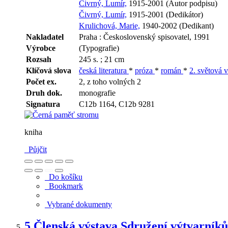
Čivrný, Lumír,
1915-2001 (Autor podpisu)
Čivrný, Lumír,
1915-2001 (Dedikátor)
Krulichová, Marie,
1940-2002 (Dedikant)
Nakladatel
Praha : Československý spisovatel, 1991
Výrobce
(Typografie)
Rozsah
245 s. ; 21 cm
Klíčová slova
česká literatura
*
próza
*
román
*
2. světová 
Počet ex.
2, z toho volných 2
Druh dok.
monografie
Signatura
C12b 1164, C12b 9281
kniha
Půjčit
Do košíku
Bookmark
Vybrané dokumenty
5.
Členská výstava Sdružení výtvarníků