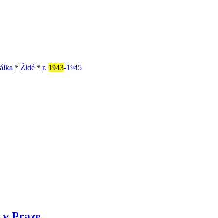
válka
*
Židé
*
r.
1943
-1945
 v Praze