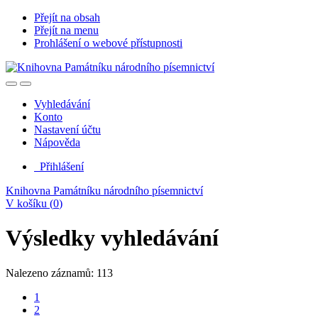
Přejít na obsah
Přejít na menu
Prohlášení o webové přístupnosti
Vyhledávání
Konto
Nastavení účtu
Nápověda
Přihlášení
Knihovna Památníku národního písemnictví
V košíku (
0
)
Výsledky vyhledávání
Nalezeno záznamů: 113
1
2