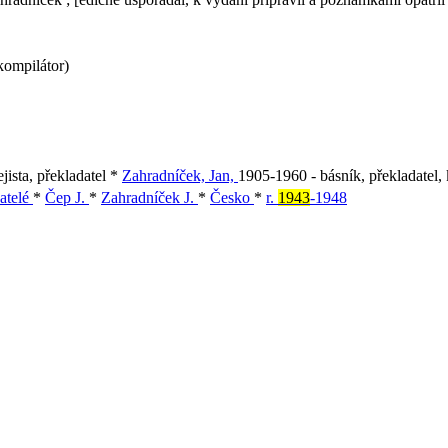
kompilátor)
jista, překladatel *
Zahradníček, Jan,
1905-1960 - básník, překladatel, k
vatelé
*
Čep J.
*
Zahradníček J.
*
Česko
*
r.
1943
-1948