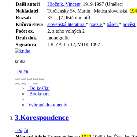
Další autoři
Hložník, Vincent,
1919-1997 (Umělec)
Nakladatel
Turčiansky Sv. Martin : Matica slovenská,
194
Rozsah
35 s., [7] listů obr. příl.
Klíčová slova
slovenská literatura
*
poezie
*
báseň
*
pověst
Počet ex.
2, z toho volných 2
Druh dok.
monografie
Signatura
LK ZA 1 a 12, MUK 1097
kniha
Půjčit
Do košíku
Bookmark
Vybrané dokumenty
3.
Korespondence
Půjčit
Názvové údaje
Korespondence :
1943
-1948 / Jan Čep, Jan Za