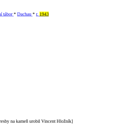
í tábor
*
Dachau
*
r.
1943
 kresby na kameň urobil Vincent Hložník]