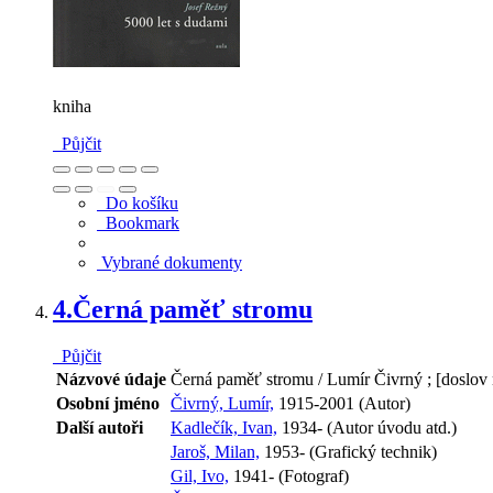
kniha
Půjčit
Do košíku
Bookmark
Vybrané dokumenty
4.
Černá paměť stromu
Půjčit
Názvové údaje
Černá paměť stromu / Lumír Čivrný ; [doslov n
Osobní jméno
Čivrný, Lumír,
1915-2001 (Autor)
Další autoři
Kadlečík, Ivan,
1934- (Autor úvodu atd.)
Jaroš, Milan,
1953- (Grafický technik)
Gil, Ivo,
1941- (Fotograf)