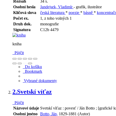
Rozsah
34 s.
Osobní hesla
Jandejsek, Vladimír
- grafik, ilustrátor
Klíčová slova
česká literatura
*
poezie
*
básně
*
koncentračn
Počet ex.
1, z toho volných 1
Druh dok.
monografie
Signatura
C12b 4479
kniha
Půjčit
Do košíku
Bookmark
Vybrané dokumenty
2.
Svetskí víťaz
Půjčit
Názvové údaje
Svetskí víťaz : povesť / Ján Botto ; [grafické
Osobní jméno
Botto, Ján,
1829-1881 (Autor)