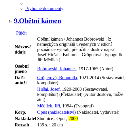
Vybrané dokumenty
9.
Obětní kámen
Půjčit
Obětní kámen / Johannes Bobrowski ; [z
německých originálů uvedených v ediční
Názvové
poznámce vybrali, přeložili a doslov napsali
údaje
Josef Hiršal a Bohumila Grögerová ; typografie
Jiří Mědílek]
Osobní
Bobrowski, Johannes,
1917-1965 (Autor)
jméno
Další
Grögerová, Bohumila,
1921-2014 (Sestavovatel,
autoři
kompilátor)
Hiršal, Josef,
1920-2003 (Sestavovatel,
kompilátor) (Překladatel) (Autor doslovu, tiráže
atd.)
Mědílek, Jiří,
1954- (Typograf)
Korp.
Opus (nakladatelství)
(Nakladatel, vydavatel)
Nakladatel
Studnice : Opus,
2000
Rozsah
135 s. ; 20 cm