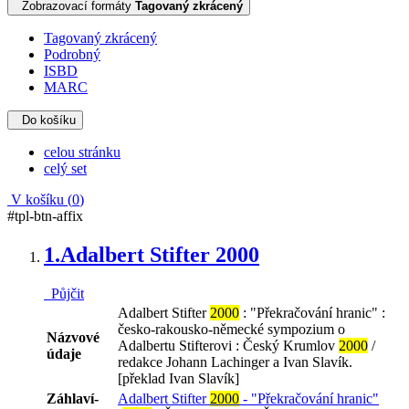
Zobrazovací formáty
Tagovaný zkrácený
Tagovaný zkrácený
Podrobný
ISBD
MARC
Do košíku
celou stránku
celý set
V košíku (
0
)
#tpl-btn-affix
1.
Adalbert Stifter 2000
Půjčit
Adalbert Stifter
2000
: "Překračování hranic" :
česko-rakousko-německé sympozium o
Názvové
Adalbertu Stifterovi : Český Krumlov
2000
/
údaje
redakce Johann Lachinger a Ivan Slavík.
[překlad Ivan Slavík]
Záhlaví-
Adalbert Stifter
2000
- "Překračování hranic"