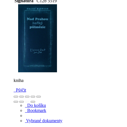
Signatura
C12b 5519
kniha
Půjčit
Do košíku
Bookmark
Vybrané dokumenty