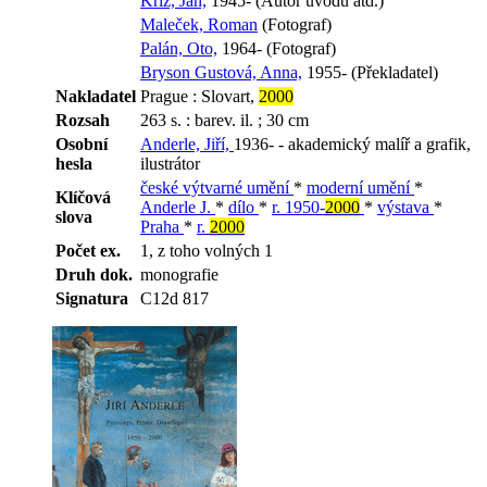
Kříž, Jan,
1945- (Autor úvodu atd.)
Maleček, Roman
(Fotograf)
Palán, Oto,
1964- (Fotograf)
Bryson Gustová, Anna,
1955- (Překladatel)
Nakladatel
Prague : Slovart,
2000
Rozsah
263 s. : barev. il. ; 30 cm
Osobní
Anderle, Jiří,
1936- - akademický malíř a grafik,
hesla
ilustrátor
české výtvarné umění
*
moderní umění
*
Klíčová
Anderle J.
*
dílo
*
r. 1950-
2000
*
výstava
*
slova
Praha
*
r.
2000
Počet ex.
1, z toho volných 1
Druh dok.
monografie
Signatura
C12d 817