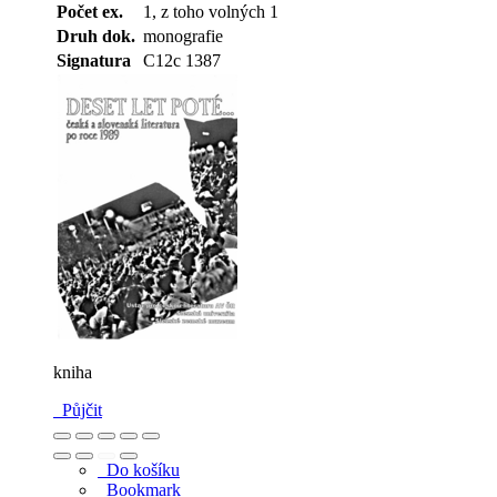
Počet ex.
1, z toho volných 1
Druh dok.
monografie
Signatura
C12c 1387
kniha
Půjčit
Do košíku
Bookmark