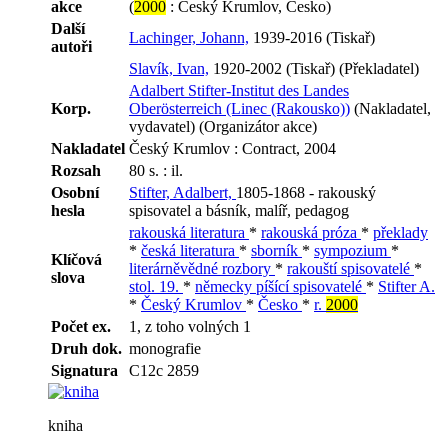
akce
(
2000
: Český Krumlov, Česko)
Další
Lachinger, Johann,
1939-2016 (Tiskař)
autoři
Slavík, Ivan,
1920-2002 (Tiskař) (Překladatel)
Adalbert Stifter-Institut des Landes
Korp.
Oberösterreich (Linec (Rakousko))
(Nakladatel,
vydavatel) (Organizátor akce)
Nakladatel
Český Krumlov : Contract, 2004
Rozsah
80 s. : il.
Osobní
Stifter, Adalbert,
1805-1868 - rakouský
hesla
spisovatel a básník, malíř, pedagog
rakouská literatura
*
rakouská próza
*
překlady
*
česká literatura
*
sborník
*
sympozium
*
Klíčová
literárněvědné rozbory
*
rakouští spisovatelé
*
slova
stol. 19.
*
německy píšící spisovatelé
*
Stifter A.
*
Český Krumlov
*
Česko
*
r.
2000
Počet ex.
1, z toho volných 1
Druh dok.
monografie
Signatura
C12c 2859
kniha