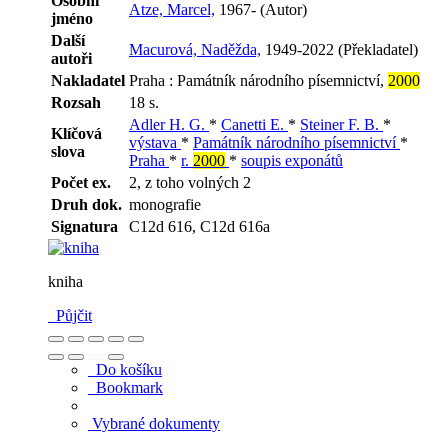
Osobní
Atze, Marcel,
1967- (Autor)
jméno
Další
Macurová, Naděžda,
1949-2022 (Překladatel)
autoři
Nakladatel
Praha : Památník národního písemnictví,
2000
Rozsah
18 s.
Adler H. G.
*
Canetti E.
*
Steiner F. B.
*
Klíčová
výstava
*
Památník národního písemnictví
*
slova
Praha
*
r.
2000
*
soupis exponátů
Počet ex.
2, z toho volných 2
Druh dok.
monografie
Signatura
C12d 616, C12d 616a
kniha
Půjčit
Do košíku
Bookmark
Vybrané dokumenty