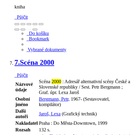
kniha
Půjčit
Do košíku
Bookmark
Vybrané dokumenty
7.
Scéna 2000
Půjčit
Scéna
2000
: Adresář alternativní scény České a
Názvové
Slovenské republiky / Sest. Petr Bergmann ;
údaje
Graf. úpr. Lexa Jaroš
Osobní
Bergmann, Petr,
1967- (Sestavovatel,
jméno
kompilátor)
Další
Jaroš, Lexa
(Grafický technik)
autoři
Nakladatel
Praha : Do Města-Downtown, 1999
Rozsah
132 s.