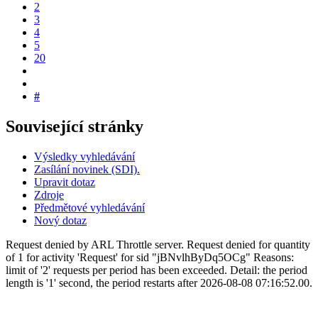
2
3
4
5
20
#
Související stránky
Výsledky vyhledávání
Zasílání novinek (SDI).
Upravit dotaz
Zdroje
Předmětové vyhledávání
Nový dotaz
Request denied by ARL Throttle server. Request denied for quantity
of 1 for activity 'Request' for sid "jBNvlhByDq5OCg" Reasons:
limit of '2' requests per period has been exceeded. Detail: the period
length is '1' second, the period restarts after 2026-08-08 07:16:52.00.