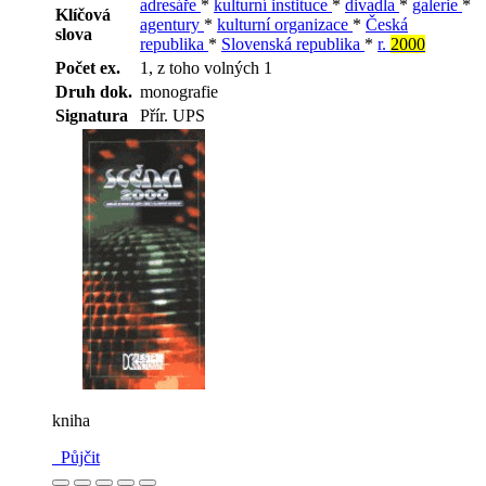
adresáře
*
kulturní instituce
*
divadla
*
galerie
*
Klíčová
agentury
*
kulturní organizace
*
Česká
slova
republika
*
Slovenská republika
*
r.
2000
Počet ex.
1, z toho volných 1
Druh dok.
monografie
Signatura
Přír. UPS
kniha
Půjčit