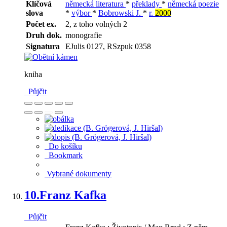
Klíčová
německá literatura
*
překlady
*
německá poezie
slova
*
výbor
*
Bobrowski J.
*
r.
2000
Počet ex.
2, z toho volných 2
Druh dok.
monografie
Signatura
EJulis 0127, RSzpuk 0358
kniha
Půjčit
Do košíku
Bookmark
Vybrané dokumenty
10.
Franz Kafka
Půjčit