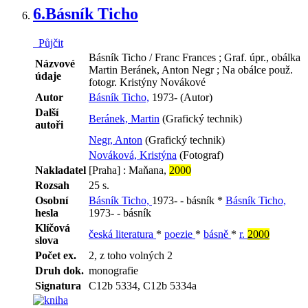
6.
Básník Ticho
Půjčit
Básník Ticho / Franc Frances ; Graf. úpr., obálka
Názvové
Martin Beránek, Anton Negr ; Na obálce použ.
údaje
fotogr. Kristýny Novákové
Autor
Básník Ticho,
1973- (Autor)
Další
Beránek, Martin
(Grafický technik)
autoři
Negr, Anton
(Grafický technik)
Nováková, Kristýna
(Fotograf)
Nakladatel
[Praha] : Maňana,
2000
Rozsah
25 s.
Osobní
Básník Ticho,
1973- - básník *
Básník Ticho,
hesla
1973- - básník
Klíčová
česká literatura
*
poezie
*
básně
*
r.
2000
slova
Počet ex.
2, z toho volných 2
Druh dok.
monografie
Signatura
C12b 5334, C12b 5334a