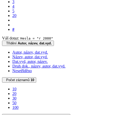
3
4
5
20
#
Váš dotaz:
Hesla = "r 2000"
Třídění
Autor, název, dat.vyd.
Autor, název, dat.vyd.
Název, autor, dat.vyd.
Dat.vyd, autor, název.
Druh dok., název, autor, dat.vyd.
Nesetříděno
Počet záznamů
10
10
20
30
50
100