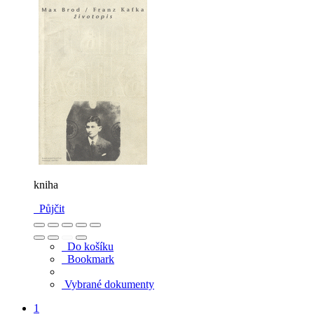
kniha
Půjčit
Do košíku
Bookmark
Vybrané dokumenty
1