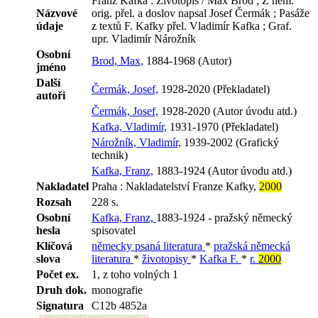
Franz Kafka : Životopis / Max Brod ; Z něm.
Názvové
orig. přel. a doslov napsal Josef Čermák ; Pasáže
údaje
z textů F. Kafky přel. Vladimír Kafka ; Graf.
upr. Vladimír Nárožník
Osobní
Brod, Max,
1884-1968 (Autor)
jméno
Další
Čermák, Josef,
1928-2020 (Překladatel)
autoři
Čermák, Josef,
1928-2020 (Autor úvodu atd.)
Kafka, Vladimír,
1931-1970 (Překladatel)
Nárožník, Vladimír,
1939-2002 (Grafický
technik)
Kafka, Franz,
1883-1924 (Autor úvodu atd.)
Nakladatel
Praha : Nakladatelství Franze Kafky,
2000
Rozsah
228 s.
Osobní
Kafka, Franz,
1883-1924 - pražský německý
hesla
spisovatel
Klíčová
německy psaná literatura
*
pražská německá
slova
literatura
*
životopisy
*
Kafka F.
*
r.
2000
Počet ex.
1, z toho volných 1
Druh dok.
monografie
Signatura
C12b 4852a