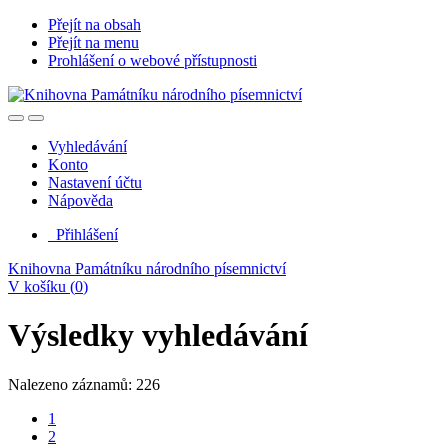
Přejít na obsah
Přejít na menu
Prohlášení o webové přístupnosti
Vyhledávání
Konto
Nastavení účtu
Nápověda
Přihlášení
Knihovna Památníku národního písemnictví
V košíku (
0
)
Výsledky vyhledávání
Nalezeno záznamů: 226
1
2