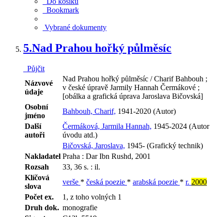
Do košíku
Bookmark
Vybrané dokumenty
5.
Nad Prahou hořký půlměsíc
Půjčit
Nad Prahou hořký půlměsíc / Charif Bahbouh ;
Názvové
v české úpravě Jarmily Hannah Čermákové ;
údaje
[obálka a grafická úprava Jaroslava Bičovská]
Osobní
Bahbouh, Charif,
1941-2020 (Autor)
jméno
Další
Čermáková, Jarmila Hannah,
1945-2024 (Autor
autoři
úvodu atd.)
Bičovská, Jaroslava,
1945- (Grafický technik)
Nakladatel
Praha : Dar Ibn Rushd, 2001
Rozsah
33, 36 s. : il.
Klíčová
verše
*
česká poezie
*
arabská poezie
*
r.
2000
slova
Počet ex.
1, z toho volných 1
Druh dok.
monografie