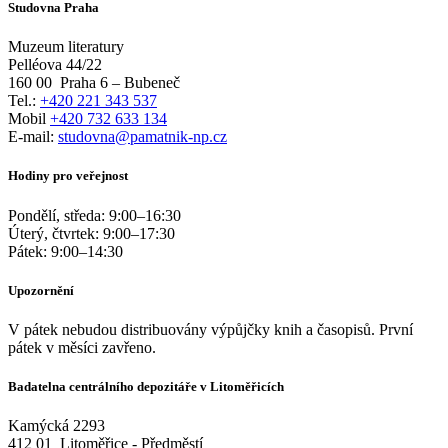
Studovna Praha
Muzeum literatury
Pelléova 44/22
160 00
Praha 6 – Bubeneč
Tel.:
+420 221 343 537
Mobil
+420 732 633 134
E-mail:
studovna@pamatnik-np.cz
Hodiny pro veřejnost
Pondělí, středa:
9:00
–
16:30
Úterý, čtvrtek:
9:00
–
17:30
Pátek:
9:00
–
14:30
Upozornění
V pátek nebudou distribuovány výpůjčky knih a časopisů. První
pátek v měsíci zavřeno.
Badatelna centrálního depozitáře v Litoměřicích
Kamýcká 2293
412 01
Litoměřice - Předměstí