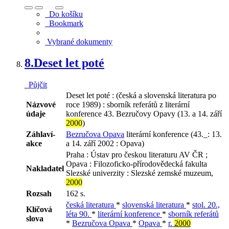
Do košíku
Bookmark
Vybrané dokumenty
8.
Deset let poté
Půjčit
Deset let poté : (česká a slovenská literatura po
Názvové
roce 1989) : sborník referátů z literární
údaje
konference 43. Bezručovy Opavy (13. a 14. září
2000
)
Záhlaví-
Bezručova Opava
literární konference (43._: 13.
akce
a 14. září 2002 : Opava)
Praha : Ústav pro českou literaturu AV ČR ;
Opava : Filozoficko-přírodovědecká fakulta
Nakladatel
Slezské univerzity : Slezské zemské muzeum,
2000
Rozsah
162 s.
česká literatura
*
slovenská literatura
*
stol. 20.,
Klíčová
léta 90.
*
literární konference
*
sborník referátů
slova
*
Bezručova Opava
*
Opava
*
r.
2000