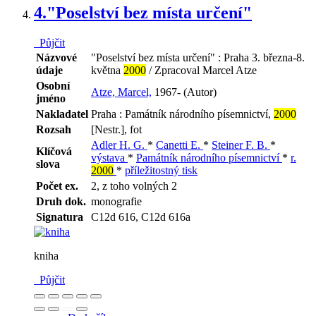
4.
"Poselství bez místa určení"
Půjčit
Názvové
"Poselství bez místa určení" : Praha 3. března-8.
údaje
května
2000
/ Zpracoval Marcel Atze
Osobní
Atze, Marcel,
1967- (Autor)
jméno
Nakladatel
Praha : Památník národního písemnictví,
2000
Rozsah
[Nestr.], fot
Adler H. G.
*
Canetti E.
*
Steiner F. B.
*
Klíčová
výstava
*
Památník národního písemnictví
*
r.
slova
2000
*
příležitostný tisk
Počet ex.
2, z toho volných 2
Druh dok.
monografie
Signatura
C12d 616, C12d 616a
kniha
Půjčit