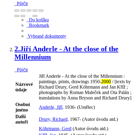
Půjčit
Do košíku
Bookmark
Vybrané dokumenty
2.
Jiří Anderle - At the close of the
Millennium
Půjčit
Jiří Anderle - At the close of the Millennium :
paintings, prints, drawings 1950-
2000
/ [texts by
Názvové
Richard Drury, Gerd Köhrmann and Jan Kříž ;
údaje
photographs by Roman Maleček and Ota Palán ;
translations by Anna Bryson and Richard Drury]
Osobní
Anderle, Jiří,
1936- (Umělec)
jméno
Další
Drury, Richard,
1967- (Autor úvodu atd.)
autoři
Köhrmann, Gerd
(Autor úvodu atd.)