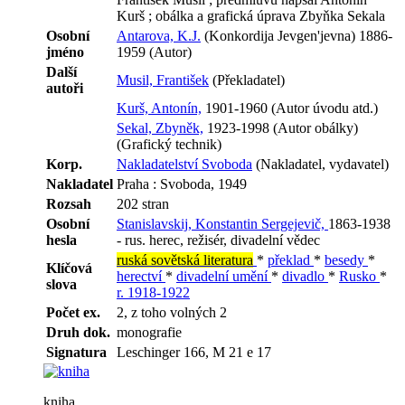
Kurš ; obálka a grafická úprava Zbyňka Sekala
Osobní
Antarova, K.J.
(Konkordija Jevgen'jevna) 1886-
jméno
1959 (Autor)
Další
Musil, František
(Překladatel)
autoři
Kurš, Antonín,
1901-1960 (Autor úvodu atd.)
Sekal, Zbyněk,
1923-1998 (Autor obálky)
(Grafický technik)
Korp.
Nakladatelství Svoboda
(Nakladatel, vydavatel)
Nakladatel
Praha : Svoboda, 1949
Rozsah
202 stran
Osobní
Stanislavskij, Konstantin Sergejevič,
1863-1938
hesla
- rus. herec, režisér, divadelní vědec
ruská sovětská literatura
*
překlad
*
besedy
*
Klíčová
herectví
*
divadelní umění
*
divadlo
*
Rusko
*
slova
r. 1918-1922
Počet ex.
2, z toho volných 2
Druh dok.
monografie
Signatura
Leschinger 166, M 21 e 17
kniha