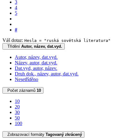
3
4
5
#
Váš dotaz:
Hesla = "ruská sovětská literatura"
Třídění
Autor, název, dat.vyd.
Autor, název, dat.vyd.
Název, autor, dat.vyd.
Dat.vyd, autor, název.
Druh dok., název, autor, dat.vyd.
Nesetříděno
Počet záznamů
10
10
20
30
50
100
Zobrazovací formáty
Tagovaný zkrácený