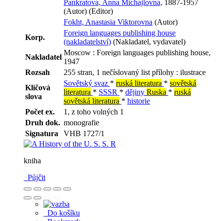
Pankratova, Anna Michajlovna,
1887-1957
(Autor) (Editor)
Fokht, Anastasia Viktorovna
(Autor)
Foreign languages publishing house
Korp.
(nakladatelství)
(Nakladatel, vydavatel)
Moscow : Foreign languages publishing house,
Nakladatel
1947
Rozsah
255 stran, 1 nečíslovaný list přílohy : ilustrace
Sovětský svaz
*
ruská literatura
*
sovětská
Klíčová
literatura
*
SSSR
*
dějiny
Ruska
*
ruská
slova
sovětská literatura
*
historie
Počet ex.
1, z toho volných 1
Druh dok.
monografie
Signatura
VHB 1727/1
kniha
Půjčit
Do košíku