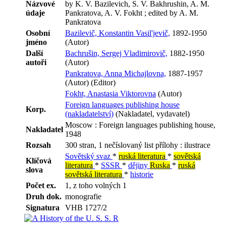
Názvové
by K. V. Bazilevich, S. V. Bakhrushin, A. M.
údaje
Pankratova, A. V. Fokht ; edited by A. M.
Pankratova
Osobní
Bazilevič, Konstantin Vasil'jevič,
1892-1950
jméno
(Autor)
Další
Bachrušin, Sergej Vladimirovič,
1882-1950
autoři
(Autor)
Pankratova, Anna Michajlovna,
1887-1957
(Autor) (Editor)
Fokht, Anastasia Viktorovna
(Autor)
Foreign languages publishing house
Korp.
(nakladatelství)
(Nakladatel, vydavatel)
Moscow : Foreign languages publishing house,
Nakladatel
1948
Rozsah
300 stran, 1 nečíslovaný list přílohy : ilustrace
Sovětský svaz
*
ruská literatura
*
sovětská
Klíčová
literatura
*
SSSR
*
dějiny
Ruska
*
ruská
slova
sovětská literatura
*
historie
Počet ex.
1, z toho volných 1
Druh dok.
monografie
Signatura
VHB 1727/2