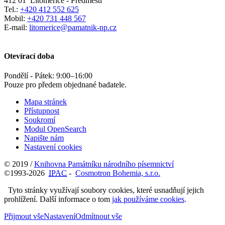
412 01
Litoměřice - Předměstí
Tel.:
+420 412 552 625
Mobil:
+420 731 448 567
E-mail:
litomerice@pamatnik-np.cz
Otevírací doba
Pondělí - Pátek:
9:00
–
16:00
Pouze pro předem objednané badatele.
Mapa stránek
Přístupnost
Soukromí
Modul OpenSearch
Napište nám
Nastavení cookies
© 2019 /
Knihovna Památníku národního písemnictví
©1993-2026
IPAC
-
Cosmotron Bohemia, s.r.o.
Tyto stránky využívají soubory cookies, které usnadňují jejich
prohlížení. Další informace o tom
jak používáme cookies
.
Přijmout vše
Nastavení
Odmítnout vše