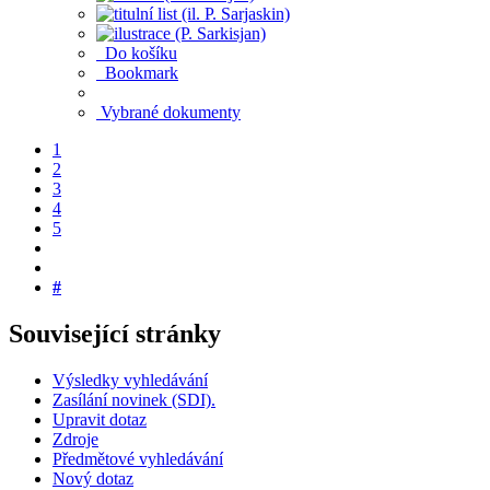
Do košíku
Bookmark
Vybrané dokumenty
1
2
3
4
5
#
Související stránky
Výsledky vyhledávání
Zasílání novinek (SDI).
Upravit dotaz
Zdroje
Předmětové vyhledávání
Nový dotaz