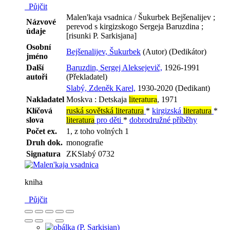
Půjčit
Malen'kaja vsadnica / Šukurbek Bejšenalijev ;
Názvové
perevod s kirgizskogo Sergeja Baruzdina ;
údaje
[risunki P. Sarkisjana]
Osobní
Bejšenalijev, Šukurbek
(Autor) (Dedikátor)
jméno
Další
Baruzdin, Sergej Aleksejevič,
1926-1991
autoři
(Překladatel)
Slabý, Zdeněk Karel,
1930-2020 (Dedikant)
Nakladatel
Moskva : Detskaja
literatura
, 1971
Klíčová
ruská sovětská literatura
*
kirgizská
literatura
*
slova
literatura
pro děti
*
dobrodružné příběhy
Počet ex.
1, z toho volných 1
Druh dok.
monografie
Signatura
ZKSlabý 0732
kniha
Půjčit