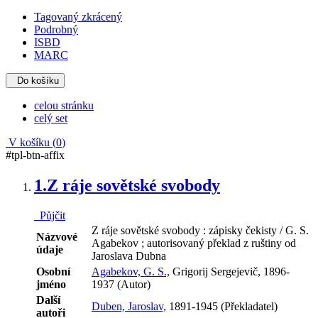
Tagovaný zkrácený
Podrobný
ISBD
MARC
Do košíku
celou stránku
celý set
V košíku (
0
)
#tpl-btn-affix
1.
Z ráje sovětské svobody
Půjčit
Z ráje sovětské svobody : zápisky čekisty / G. S.
Názvové
Agabekov ; autorisovaný překlad z ruštiny od
údaje
Jaroslava Dubna
Osobní
Agabekov, G. S.,
Grigorij Sergejevič, 1896-
jméno
1937 (Autor)
Další
Duben, Jaroslav,
1891-1945 (Překladatel)
autoři