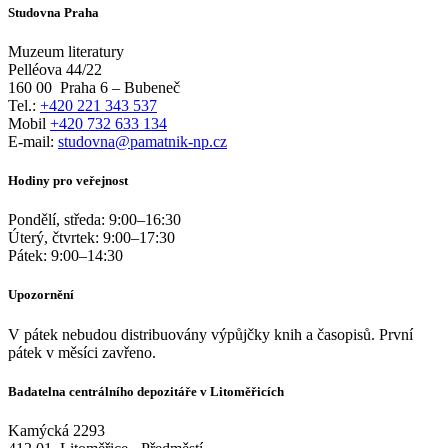
Studovna Praha
Muzeum literatury
Pelléova 44/22
160 00
Praha 6 – Bubeneč
Tel.:
+420 221 343 537
Mobil
+420 732 633 134
E-mail:
studovna@pamatnik-np.cz
Hodiny pro veřejnost
Pondělí, středa:
9:00
–
16:30
Úterý, čtvrtek:
9:00
–
17:30
Pátek:
9:00
–
14:30
Upozornění
V pátek nebudou distribuovány výpůjčky knih a časopisů. První
pátek v měsíci zavřeno.
Badatelna centrálního depozitáře v Litoměřicích
Kamýcká 2293