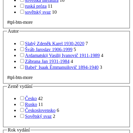
sovětská literatura
16
ruská próza
11
sovětský svaz
10
#tpl-btn-more
Autor
Slabý Zdeněk Karel 1930-2020
7
Šváb Jaroslav 1906-1999
5
Ardamatskij Vasilij Ivanovič 1911-1989
4
Zábrana Jan 1931-1984
4
Babel‘ Isaak Èmmanuilovič 1894-1940
3
#tpl-btn-more
Země vydání
Česko
42
Rusko
11
Československo
6
Sovětský svaz
2
Rok vydání