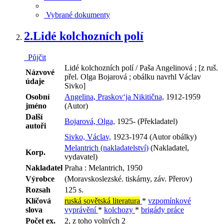
Vybrané dokumenty
2.
Lidé kolchozních polí
Půjčit
Lidé kolchozních polí / Paša Angelinová ; [z ruš.
Názvové
přel. Olga Bojarová ; obálku navrhl Václav
údaje
Sivko]
Osobní
Angelina, Praskov‘ja Nikitična,
1912-1959
jméno
(Autor)
Další
Bojarová, Olga,
1925- (Překladatel)
autoři
Sivko, Václav,
1923-1974 (Autor obálky)
Melantrich (nakladatelství)
(Nakladatel,
Korp.
vydavatel)
Nakladatel
Praha : Melantrich, 1950
Výrobce
(Moravskoslezské. tiskárny, záv. Přerov)
Rozsah
125 s.
Klíčová
ruská sovětská literatura
*
vzpomínkové
slova
vyprávění
*
kolchozy
*
brigády práce
Počet ex.
2, z toho volných 2