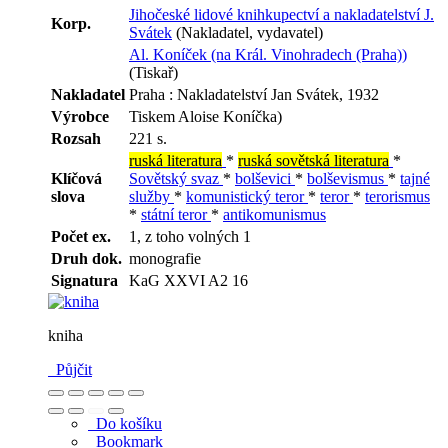
Jihočeské lidové knihkupectví a nakladatelství J.
Korp.
Svátek
(Nakladatel, vydavatel)
Al. Koníček (na Král. Vinohradech (Praha))
(Tiskař)
Nakladatel
Praha : Nakladatelství Jan Svátek, 1932
Výrobce
Tiskem Aloise Koníčka)
Rozsah
221 s.
ruská literatura
*
ruská sovětská literatura
*
Klíčová
Sovětský svaz
*
bolševici
*
bolševismus
*
tajné
slova
služby
*
komunistický teror
*
teror
*
terorismus
*
státní teror
*
antikomunismus
Počet ex.
1, z toho volných 1
Druh dok.
monografie
Signatura
KaG XXVI A2 16
kniha
Půjčit
Do košíku
Bookmark