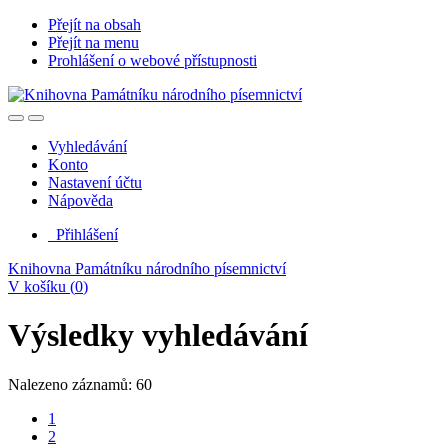
Přejít na obsah
Přejít na menu
Prohlášení o webové přístupnosti
Vyhledávání
Konto
Nastavení účtu
Nápověda
Přihlášení
Knihovna Památníku národního písemnictví
V košíku (
0
)
Výsledky vyhledávání
Nalezeno záznamů: 60
1
2