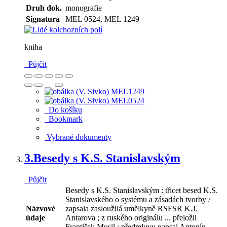
Druh dok.
monografie
Signatura
MEL 0524, MEL 1249
kniha
Půjčit
Do košíku
Bookmark
Vybrané dokumenty
3.
Besedy s K.S. Stanislavským
Půjčit
Besedy s K.S. Stanislavským : třicet besed K.S.
Stanislavského o systému a zásadách tvorby /
Názvové
zapsala zasloužilá umělkyně RSFSR K.J.
údaje
Antarova ; z ruského originálu ... přeložil
František Musil ; předmluvu napsal Antonín