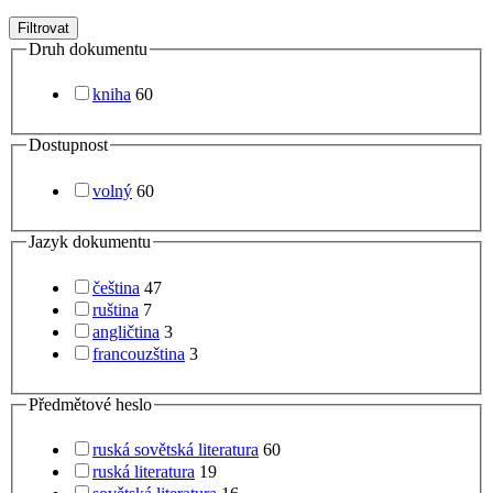
Filtrovat
Druh dokumentu
kniha
60
Dostupnost
volný
60
Jazyk dokumentu
čeština
47
ruština
7
angličtina
3
francouzština
3
Předmětové heslo
ruská sovětská literatura
60
ruská literatura
19