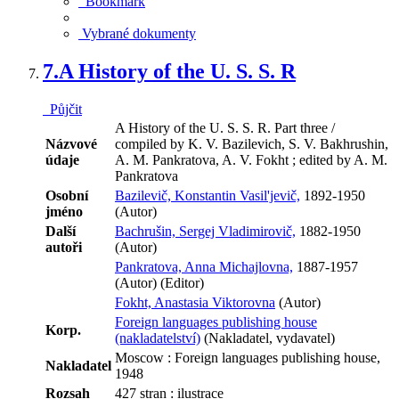
Bookmark
Vybrané dokumenty
7.
A History of the U. S. S. R
Půjčit
A History of the U. S. S. R. Part three /
Názvové
compiled by K. V. Bazilevich, S. V. Bakhrushin,
údaje
A. M. Pankratova, A. V. Fokht ; edited by A. M.
Pankratova
Osobní
Bazilevič, Konstantin Vasil'jevič,
1892-1950
jméno
(Autor)
Další
Bachrušin, Sergej Vladimirovič,
1882-1950
autoři
(Autor)
Pankratova, Anna Michajlovna,
1887-1957
(Autor) (Editor)
Fokht, Anastasia Viktorovna
(Autor)
Foreign languages publishing house
Korp.
(nakladatelství)
(Nakladatel, vydavatel)
Moscow : Foreign languages publishing house,
Nakladatel
1948
Rozsah
427 stran : ilustrace