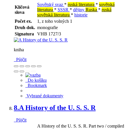
Sovětský svaz
*
ruská literatura
*
sovětská
Klíčová
literatura
*
SSSR
*
dějiny
Ruska
*
ruská
slova
sovětská literatura
*
historie
Počet ex.
1, z toho volných 1
Druh dok.
monografie
Signatura
VHB 1727/3
kniha
Půjčit
Do košíku
Bookmark
Vybrané dokumenty
8.
A History of the U. S. S. R
Půjčit
A History of the U. S. S. R. Part two / compiled