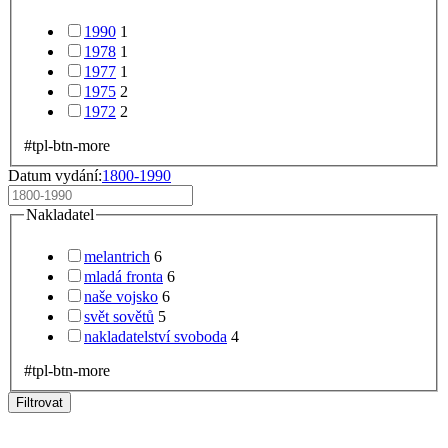
1990
1
1978
1
1977
1
1975
2
1972
2
#tpl-btn-more
Datum vydání:
1800-1990
Nakladatel
melantrich
6
mladá fronta
6
naše vojsko
6
svět sovětů
5
nakladatelství svoboda
4
#tpl-btn-more
Filtrovat