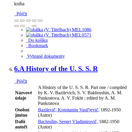
kniha
Půjčit
Do košíku
Bookmark
Vybrané dokumenty
6.
A History of the U. S. S. R
Půjčit
A History of the U. S. S. R. Part one / compiled
Názvové
by K. V. Bazilevich, S. V. Bakhrushin, A. M.
údaje
Pankratova, A. V. Fokht ; edited by A. M.
Pankratova
Osobní
Bazilevič, Konstantin Vasil'jevič,
1892-1950
jméno
(Autor)
Další
Bachrušin, Sergej Vladimirovič,
1882-1950
autoři
(Autor)