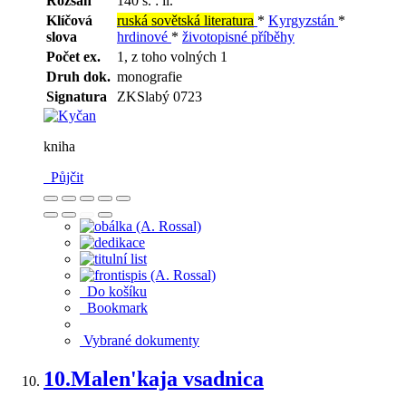
Rozsah
140 s. : il.
Klíčová
ruská sovětská literatura
*
Kyrgyzstán
*
slova
hrdinové
*
životopisné příběhy
Počet ex.
1, z toho volných 1
Druh dok.
monografie
Signatura
ZKSlabý 0723
kniha
Půjčit
Do košíku
Bookmark
Vybrané dokumenty
10.
Malen'kaja vsadnica