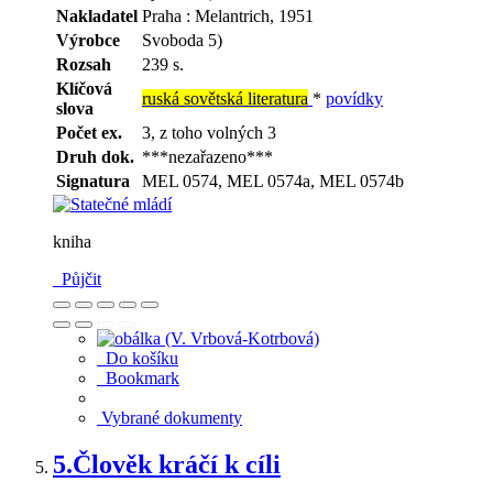
Nakladatel
Praha : Melantrich, 1951
Výrobce
Svoboda 5)
Rozsah
239 s.
Klíčová
ruská sovětská literatura
*
povídky
slova
Počet ex.
3, z toho volných 3
Druh dok.
***nezařazeno***
Signatura
MEL 0574, MEL 0574a, MEL 0574b
kniha
Půjčit
Do košíku
Bookmark
Vybrané dokumenty
5.
Člověk kráčí k cíli