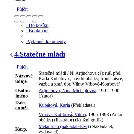
Půjčit
Do košíku
Bookmark
Vybrané dokumenty
4.
Statečné mládí
Půjčit
Statečné mládí / N. Artjuchova ; [z ruš. přel.
Názvové
Karla Kubátová ; návrhl obálky, frontispisce,
údaje
vazba a graf. úpr. Vilmy Vrbové-Kotrbové]
Osobní
Artjuchova, Nina Michajlovna,
1901-1990
jméno
(Autor)
Další
Kubátová, Karla
(Překladatel)
autoři
Vrbová-Kotrbová, Vilma,
1905-1993 (Autor
obálky) (Ilustrátor) (Knižní grafik)
Melantrich (nakladatelství)
(Nakladatel,
Korp.
vydavatel)