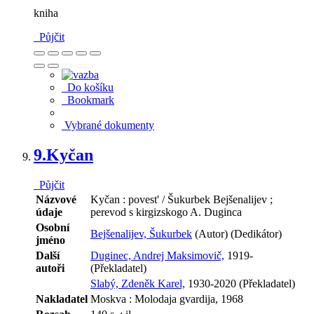
kniha
Půjčit
Do košíku
Bookmark
Vybrané dokumenty
9.
Kyčan
Půjčit
Názvové
Kyčan : povest' / Šukurbek Bejšenalijev ;
údaje
perevod s kirgizskogo A. Duginca
Osobní
Bejšenalijev, Šukurbek
(Autor) (Dedikátor)
jméno
Další
Duginec, Andrej Maksimovič,
1919-
autoři
(Překladatel)
Slabý, Zdeněk Karel,
1930-2020 (Překladatel)
Nakladatel
Moskva : Molodaja gvardija, 1968