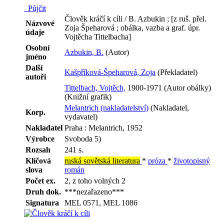
Půjčit
Člověk kráčí k cíli / B. Azbukin ; [z ruš. přel.
Názvové
Zoja Špeharová ; obálka, vazba a graf. úpr.
údaje
Vojtěcha Tittelbacha]
Osobní
Azbukin, B.
(Autor)
jméno
Další
Kašpříková-Špeharová, Zoja
(Překladatel)
autoři
Tittelbach, Vojtěch,
1900-1971 (Autor obálky)
(Knižní grafik)
Melantrich (nakladatelství)
(Nakladatel,
Korp.
vydavatel)
Nakladatel
Praha : Melantrich, 1952
Výrobce
Svoboda 5)
Rozsah
241 s.
Klíčová
ruská sovětská literatura
*
próza
*
životopisný
slova
román
Počet ex.
2, z toho volných 2
Druh dok.
***nezařazeno***
Signatura
MEL 0571, MEL 1086