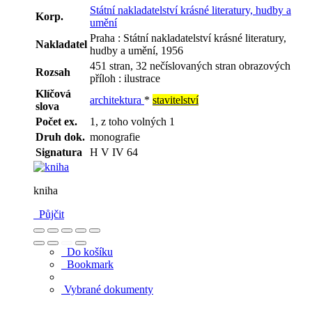
Státní nakladatelství krásné literatury, hudby a
Korp.
umění
Praha : Státní nakladatelství krásné literatury,
Nakladatel
hudby a umění, 1956
451 stran, 32 nečíslovaných stran obrazových
Rozsah
příloh : ilustrace
Klíčová
architektura
*
stavitelství
slova
Počet ex.
1, z toho volných 1
Druh dok.
monografie
Signatura
H V IV 64
kniha
Půjčit
Do košíku
Bookmark
Vybrané dokumenty