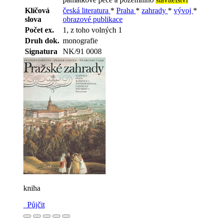
Klíčová
česká literatura
*
Praha
*
zahrady
*
vývoj
*
slova
obrazové publikace
Počet ex.
1, z toho volných 1
Druh dok.
monografie
Signatura
NK/91 0008
kniha
Půjčit