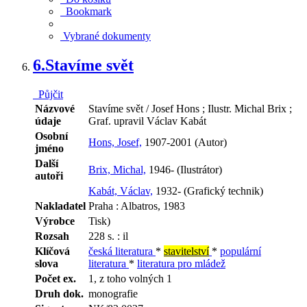
Bookmark
Vybrané dokumenty
6.
Stavíme svět
Půjčit
Názvové
Stavíme svět / Josef Hons ; Ilustr. Michal Brix ;
údaje
Graf. upravil Václav Kabát
Osobní
Hons, Josef,
1907-2001 (Autor)
jméno
Další
Brix, Michal,
1946- (Ilustrátor)
autoři
Kabát, Václav,
1932- (Grafický technik)
Nakladatel
Praha : Albatros, 1983
Výrobce
Tisk)
Rozsah
228 s. : il
Klíčová
česká literatura
*
stavitelství
*
populární
slova
literatura
*
literatura pro mládež
Počet ex.
1, z toho volných 1
Druh dok.
monografie