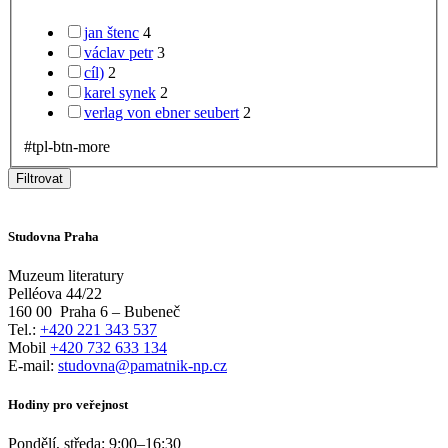
jan štenc
4
václav petr
3
cíl)
2
karel synek
2
verlag von ebner seubert
2
#tpl-btn-more
Filtrovat
Studovna Praha
Muzeum literatury
Pelléova 44/22
160 00
Praha 6 – Bubeneč
Tel.:
+420 221 343 537
Mobil
+420 732 633 134
E-mail:
studovna@pamatnik-np.cz
Hodiny pro veřejnost
Pondělí, středa:
9:00
–
16:30