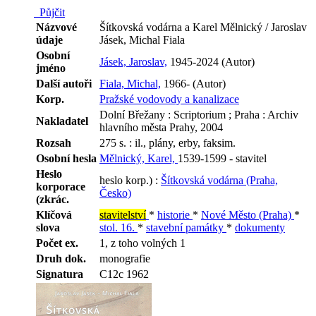
Půjčit
Názvové
Šítkovská vodárna a Karel Mělnický / Jaroslav
údaje
Jásek, Michal Fiala
Osobní
Jásek, Jaroslav,
1945-2024 (Autor)
jméno
Další autoři
Fiala, Michal,
1966- (Autor)
Korp.
Pražské vodovody a kanalizace
Dolní Břežany : Scriptorium ; Praha : Archiv
Nakladatel
hlavního města Prahy, 2004
Rozsah
275 s. : il., plány, erby, faksim.
Osobní hesla
Mělnický, Karel,
1539-1599 - stavitel
Heslo
heslo korp.) :
Šítkovská vodárna (Praha,
korporace
Česko)
(zkrác.
Klíčová
stavitelství
*
historie
*
Nové Město (Praha)
*
slova
stol. 16.
*
stavební památky
*
dokumenty
Počet ex.
1, z toho volných 1
Druh dok.
monografie
Signatura
C12c 1962