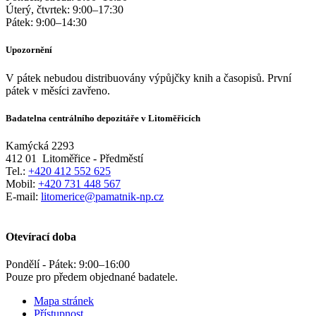
Úterý, čtvrtek:
9:00
–
17:30
Pátek:
9:00
–
14:30
Upozornění
V pátek nebudou distribuovány výpůjčky knih a časopisů. První
pátek v měsíci zavřeno.
Badatelna centrálního depozitáře v Litoměřicích
Kamýcká 2293
412 01
Litoměřice - Předměstí
Tel.:
+420 412 552 625
Mobil:
+420 731 448 567
E-mail:
litomerice@pamatnik-np.cz
Otevírací doba
Pondělí - Pátek:
9:00
–
16:00
Pouze pro předem objednané badatele.
Mapa stránek
Přístupnost