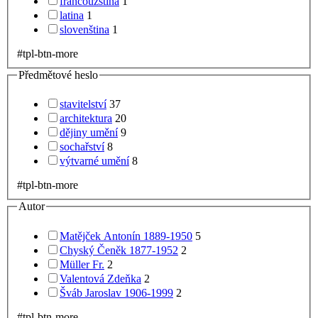
francouzština
1
latina
1
slovenština
1
#tpl-btn-more
Předmětové heslo
stavitelství
37
architektura
20
dějiny umění
9
sochařství
8
výtvarné umění
8
#tpl-btn-more
Autor
Matějček Antonín 1889-1950
5
Chyský Čeněk 1877-1952
2
Müller Fr.
2
Valentová Zdeňka
2
Šváb Jaroslav 1906-1999
2
#tpl-btn-more