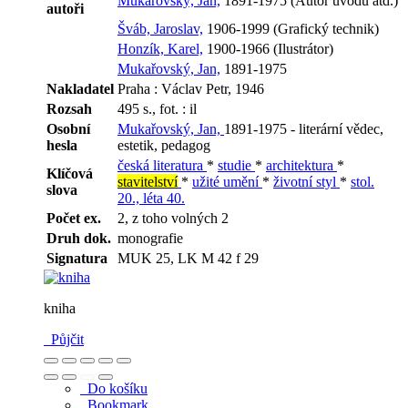
Mukařovský, Jan,
1891-1975 (Autor úvodu atd.)
autoři
Šváb, Jaroslav,
1906-1999 (Grafický technik)
Honzík, Karel,
1900-1966 (Ilustrátor)
Mukařovský, Jan,
1891-1975
Nakladatel
Praha : Václav Petr, 1946
Rozsah
495 s., fot. : il
Osobní
Mukařovský, Jan,
1891-1975 - literární vědec,
hesla
estetik, pedagog
česká literatura
*
studie
*
architektura
*
Klíčová
stavitelství
*
užité umění
*
životní styl
*
stol.
slova
20., léta 40.
Počet ex.
2, z toho volných 2
Druh dok.
monografie
Signatura
MUK 25, LK M 42 f 29
kniha
Půjčit
Do košíku
Bookmark