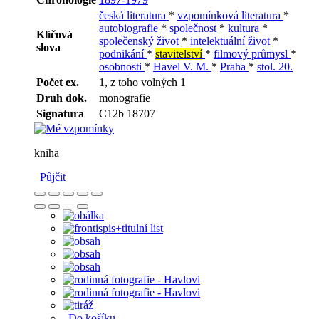
česká literatura
*
vzpomínková literatura
*
autobiografie
*
společnost
*
kultura
*
Klíčová
společenský život
*
intelektuální život
*
slova
podnikání
*
stavitelství
*
filmový průmysl
*
osobnosti
*
Havel V. M.
*
Praha
*
stol. 20.
Počet ex.
1, z toho volných 1
Druh dok.
monografie
Signatura
C12b 18707
kniha
Půjčit
Do košíku