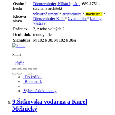
Osobní
Dientzenhofer, Kilián Ignác,
1689-1751 -
hesla
stavitel a architekt
výtvarné umění
*
architektura
*
stavitelství
*
Klíčová
Dienzenhofer K. I.
*
život a dílo
*
katalog
slova
výstavy
Počet ex.
2, z toho volných 2
Druh dok.
monografie
Signatura
M 182 b 38, M 182 b 38/a
kniha
Půjčit
Do košíku
Bookmark
Vybrané dokumenty
9.
Šítkovská vodárna a Karel
Mělnický