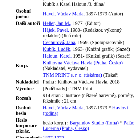
Kubík a Karel Haloun /3. dílna/
Osobní
Havel, Václav Maria,
1897-1979 (Autor)
jméno
Další autoři
Heller, Jan M.,
1977- (Editor)
Hájek, Pavel,
1980- (Redaktor, výkonný
redaktor) (Jiná role)
Čechurová, Jana,
1969- (Spolupracovník)
Kubík, Luděk,
1963- (Knižní grafik) (Sazeč)
Haloun, Karel,
1951- (Knižní grafik) (Sazeč)
Knihovna Václava Havla (Praha, Česko)
Korp.
(Nakladatel, vydavatel)
TNM PRINT s. r. o. (tiskárna)
(Tiskař)
Nakladatel
Praha : Knihovna Václava Havla, 2018
Výrobce
[Poděbrady] : TNM Print
914 stran : ilustrace (některé barevné), portréty,
Rozsah
faksimile ; 21 cm
Osobní
Havel, Václav Maria,
1897-1979 *
Havlovi
hesla
(rodina)
Heslo
heslo korp.) :
Barrandov Studio (firma)
*
Palác
korporace
Lucerna (Praha, Česko)
(zkrác.
Chronologie
1897-1979