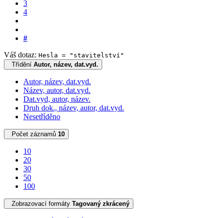
3
4
#
Váš dotaz:
Hesla = "stavitelství"
Třídění
Autor, název, dat.vyd.
Autor, název, dat.vyd.
Název, autor, dat.vyd.
Dat.vyd, autor, název.
Druh dok., název, autor, dat.vyd.
Nesetříděno
Počet záznamů
10
10
20
30
50
100
Zobrazovací formáty
Tagovaný zkrácený