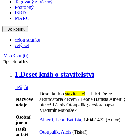
Tagovaný zkrácený
Podrobný
ISBD
MARC
Do košíku
celou stránku
celý set
V košíku (
0
)
#tpl-btn-affix
1.
Deset knih o stavitelství
Půjčit
Deset knih o
stavitelství
= Libri De re
Názvové
aedificatoria decem / Leone Battista Alberti ;
údaje
přeložil Alois Otoupalík ; doslov napsal
Vladimír Matoušek
Osobní
Alberti, Leon Battista,
1404-1472 (Autor)
jméno
Další
Otoupalík, Alois
(Tiskař)
autoři