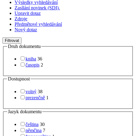
Výsledky vyhledávání
Zasílání novinek (SDI).
Upravit dotaz
Zdroje
Předmětové vyhledávání
Nový dotaz
Filtrovat
Druh dokumentu
kniha
36
časopis
2
Dostupnost
volný
38
prezenčně
1
Jazyk dokumentu
čeština
30
němčina
7