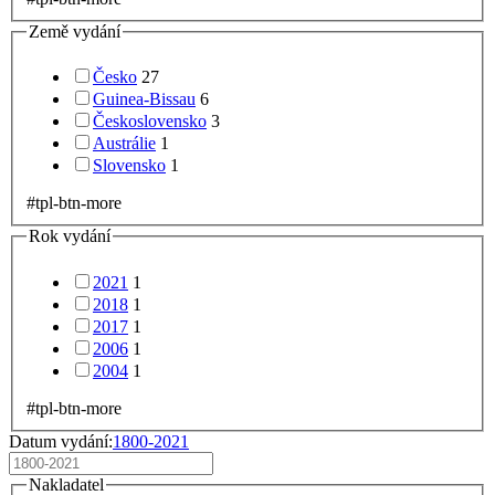
Země vydání
Česko
27
Guinea-Bissau
6
Československo
3
Austrálie
1
Slovensko
1
#tpl-btn-more
Rok vydání
2021
1
2018
1
2017
1
2006
1
2004
1
#tpl-btn-more
Datum vydání:
1800-2021
Nakladatel