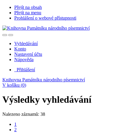
Přejít na obsah
Přejít na menu
Prohlášení o webové přístupnosti
Vyhledávání
Konto
Nastavení účtu
Nápověda
Přihlášení
Knihovna Památníku národního písemnictví
V košíku (
0
)
Výsledky vyhledávání
Nalezeno záznamů: 38
1
2