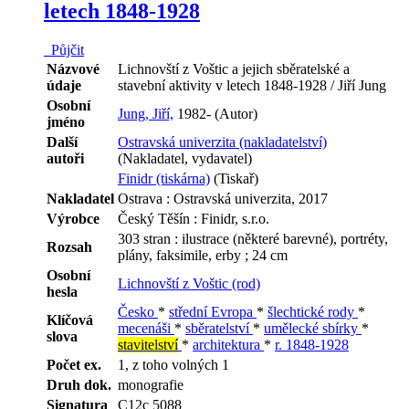
letech 1848-1928
Půjčit
Názvové
Lichnovští z Voštic a jejich sběratelské a
údaje
stavební aktivity v letech 1848-1928 / Jiří Jung
Osobní
Jung, Jiří,
1982- (Autor)
jméno
Další
Ostravská univerzita (nakladatelství)
autoři
(Nakladatel, vydavatel)
Finidr (tiskárna)
(Tiskař)
Nakladatel
Ostrava : Ostravská univerzita, 2017
Výrobce
Český Těšín : Finidr, s.r.o.
303 stran : ilustrace (některé barevné), portréty,
Rozsah
plány, faksimile, erby ; 24 cm
Osobní
Lichnovští z Voštic (rod)
hesla
Česko
*
střední Evropa
*
šlechtické rody
*
Klíčová
mecenáši
*
sběratelství
*
umělecké sbírky
*
slova
stavitelství
*
architektura
*
r. 1848-1928
Počet ex.
1, z toho volných 1
Druh dok.
monografie
Signatura
C12c 5088