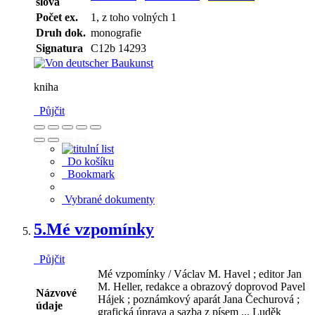
slova
Počet ex.
1, z toho volných 1
Druh dok.
monografie
Signatura
C12b 14293
kniha
Půjčit
Do košíku
Bookmark
Vybrané dokumenty
5.
Mé vzpomínky
Půjčit
Mé vzpomínky / Václav M. Havel ; editor Jan
M. Heller, redakce a obrazový doprovod Pavel
Názvové
Hájek ; poznámkový aparát Jana Čechurová ;
údaje
grafická úprava a sazba z písem ... Luděk