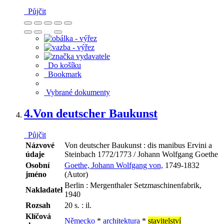
Půjčit
Do košíku
Bookmark
Vybrané dokumenty
4.
Von deutscher Baukunst
Půjčit
Názvové
Von deutscher Baukunst : dis manibus Ervini a
údaje
Steinbach 1772/1773 / Johann Wolfgang Goethe
Osobní
Goethe, Johann Wolfgang von,
1749-1832
jméno
(Autor)
Berlin : Mergenthaler Setzmaschinenfabrik,
Nakladatel
1940
Rozsah
20 s. : il.
Klíčová
Německo
*
architektura
*
stavitelství