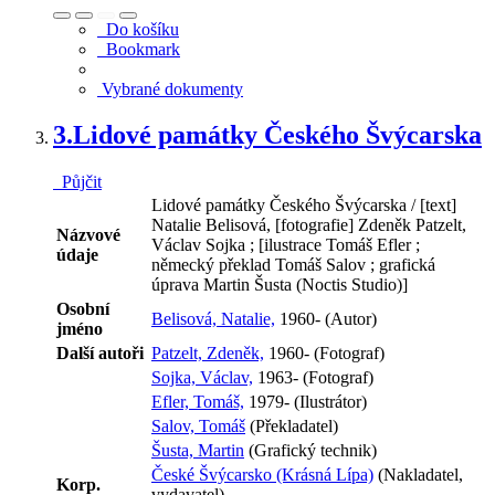
Do košíku
Bookmark
Vybrané dokumenty
3.
Lidové památky Českého Švýcarska
Půjčit
Lidové památky Českého Švýcarska / [text]
Natalie Belisová, [fotografie] Zdeněk Patzelt,
Názvové
Václav Sojka ; [ilustrace Tomáš Efler ;
údaje
německý překlad Tomáš Salov ; grafická
úprava Martin Šusta (Noctis Studio)]
Osobní
Belisová, Natalie,
1960- (Autor)
jméno
Další autoři
Patzelt, Zdeněk,
1960- (Fotograf)
Sojka, Václav,
1963- (Fotograf)
Efler, Tomáš,
1979- (Ilustrátor)
Salov, Tomáš
(Překladatel)
Šusta, Martin
(Grafický technik)
České Švýcarsko (Krásná Lípa)
(Nakladatel,
Korp.
vydavatel)