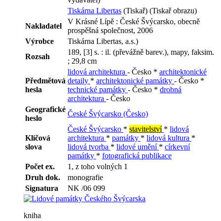
Tiskárna Libertas
(Tiskař) (Tiskař obrazu)
V Krásné Lípě : České Švýcarsko, obecně
Nakladatel
prospěšná společnost, 2006
Výrobce
Tiskárna Libertas, a.s.)
189, [3] s. : il. (převážně barev.), mapy, faksim.
Rozsah
; 29,8 cm
lidová architektura
- Česko *
architektonické
Předmětová
detaily
*
architektonické památky
- Česko *
hesla
technické památky
- Česko *
drobná
architektura
- Česko
Geografické
České Švýcarsko (Česko)
heslo
České Švýcarsko
*
stavitelství
*
lidová
Klíčová
architektura
*
památky
*
lidová kultura
*
slova
lidová tvorba
*
lidové umění
*
církevní
památky
*
fotografická publikace
Počet ex.
1, z toho volných 1
Druh dok.
monografie
Signatura
NK /06 099
kniha