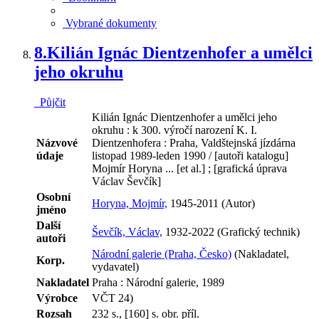
Vybrané dokumenty
8.
Kilián Ignác Dientzenhofer a umělci
jeho okruhu
Půjčit
Kilián Ignác Dientzenhofer a umělci jeho
okruhu : k 300. výročí narození K. I.
Názvové
Dientzenhofera : Praha, Valdštejnská jízdárna
údaje
listopad 1989-leden 1990 / [autoři katalogu]
Mojmír Horyna ... [et al.] ; [grafická úprava
Václav Ševčík]
Osobní
Horyna, Mojmír,
1945-2011 (Autor)
jméno
Další
Ševčík, Václav,
1932-2022 (Grafický technik)
autoři
Národní galerie (Praha, Česko)
(Nakladatel,
Korp.
vydavatel)
Nakladatel
Praha : Národní galerie, 1989
Výrobce
VČT 24)
Rozsah
232 s., [160] s. obr. příl.