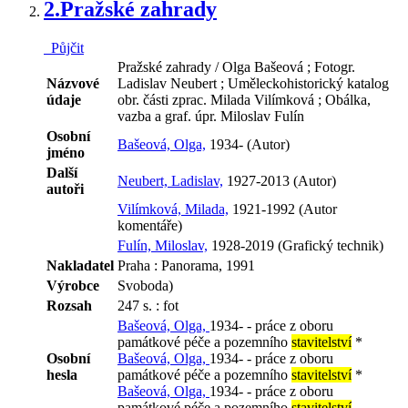
2.
Pražské zahrady
Půjčit
Pražské zahrady / Olga Bašeová ; Fotogr.
Názvové
Ladislav Neubert ; Uměleckohistorický katalog
údaje
obr. části zprac. Milada Vilímková ; Obálka,
vazba a graf. úpr. Miloslav Fulín
Osobní
Bašeová, Olga,
1934- (Autor)
jméno
Další
Neubert, Ladislav,
1927-2013 (Autor)
autoři
Vilímková, Milada,
1921-1992 (Autor
komentáře)
Fulín, Miloslav,
1928-2019 (Grafický technik)
Nakladatel
Praha : Panorama, 1991
Výrobce
Svoboda)
Rozsah
247 s. : fot
Bašeová, Olga,
1934- - práce z oboru
památkové péče a pozemního
stavitelství
*
Osobní
Bašeová, Olga,
1934- - práce z oboru
hesla
památkové péče a pozemního
stavitelství
*
Bašeová, Olga,
1934- - práce z oboru
památkové péče a pozemního
stavitelství