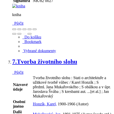
Signatura
NK/82 0027
kniha
Půjčit
Do košíku
Bookmark
Vybrané dokumenty
7.
Tvorba životního slohu
Půjčit
Tvorba životního slohu : Stati o architektuře a
užitkové tvorbě vůbec / Karel Honzík ; S
Názvové
předml. Jana Mukařovského ; S obálkou a v úpr.
údaje
Jaroslava Švába ; S kresbami aut. ...[et al.] ; Jan
Mukařovský
Osobní
Honzík, Karel,
1900-1966 (Autor)
jméno
Další