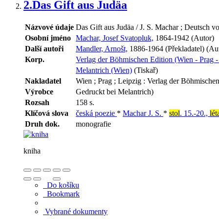
2.
Das Gift aus Judäa
Názvové údaje
Das Gift aus Judäa / J. S. Machar ; Deutsch v
Osobní jméno
Machar, Josef Svatopluk,
1864-1942 (Autor)
Další autoři
Mandler, Arnošt,
1886-1964 (Překladatel) (Au
Korp.
Verlag der Böhmischen Edition (Wien - Prag -
Melantrich (Wien)
(Tiskař)
Nakladatel
Wien ; Prag ; Leipzig : Verlag der Böhmischen
Výrobce
Gedruckt bei Melantrich)
Rozsah
158 s.
Klíčová slova
česká poezie
*
Machar J. S.
*
stol
. 15.-20.,
lét
Druh dok.
monografie
kniha
Do košíku
Bookmark
Vybrané dokumenty