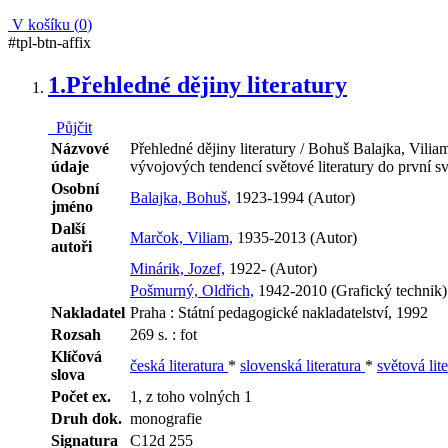
V košíku (
0
)
#tpl-btn-affix
1.
Přehledné dějiny literatury
Půjčit
Názvové
Přehledné dějiny literatury / Bohuš Balajka, Vilia
údaje
vývojových tendencí světové literatury do první s
Osobní
Balajka, Bohuš,
1923-1994 (Autor)
jméno
Další
Marčok, Viliam,
1935-2013 (Autor)
autoři
Minárik, Jozef,
1922- (Autor)
Pošmurný, Oldřich,
1942-2010 (Grafický technik)
Nakladatel
Praha : Státní pedagogické nakladatelství, 1992
Rozsah
269 s. : fot
Klíčová
česká literatura
*
slovenská literatura
*
světová lit
slova
Počet ex.
1, z toho volných 1
Druh dok.
monografie
Signatura
C12d 255