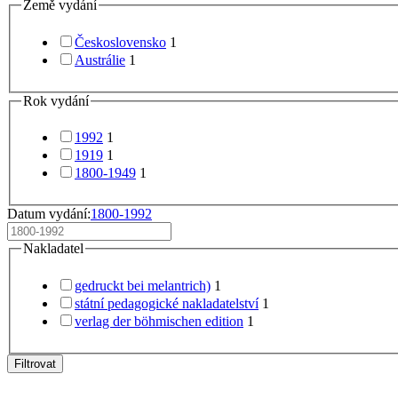
Země vydání
Československo
1
Austrálie
1
Rok vydání
1992
1
1919
1
1800-1949
1
Datum vydání:
1800-1992
Nakladatel
gedruckt bei melantrich)
1
státní pedagogické nakladatelství
1
verlag der böhmischen edition
1
Filtrovat