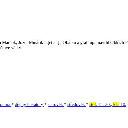
m Marčok, Jozef Minárik ...[et al.] ; Obálku a graf. úpr. navrhl Oldřich
větové války
eratura
*
dějiny literatury
*
starověk
*
středověk
*
stol
. 15.-20.,
léta
10.