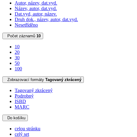
Autor, název, dat.vyd.
Název, autor, dat.vyd.
Dat.vyd, autor, název.
Druh dok., název, autor, dat.vyd.
Nesetříděno
Počet záznamů
10
10
20
30
50
100
Zobrazovací formáty
Tagovaný zkrácený
Tagovaný zkrácený
Podrobný
ISBD
MARC
Do košíku
celou stránku
celý set