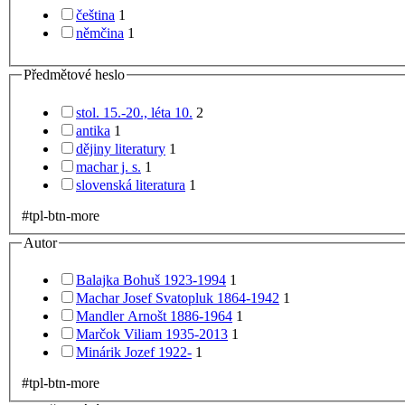
čeština
1
němčina
1
Předmětové heslo
stol. 15.-20., léta 10.
2
antika
1
dějiny literatury
1
machar j. s.
1
slovenská literatura
1
#tpl-btn-more
Autor
Balajka Bohuš 1923-1994
1
Machar Josef Svatopluk 1864-1942
1
Mandler Arnošt 1886-1964
1
Marčok Viliam 1935-2013
1
Minárik Jozef 1922-
1
#tpl-btn-more