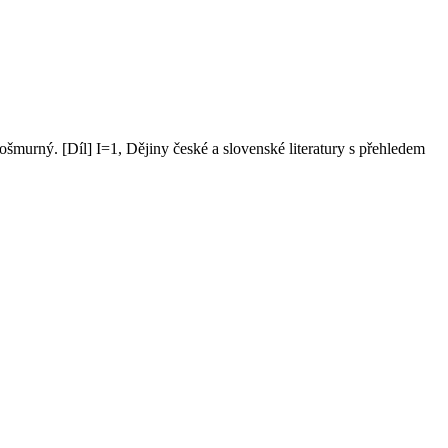
 Pošmurný. [Díl] I=1, Dějiny české a slovenské literatury s přehledem