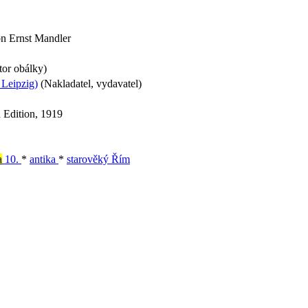
on Ernst Mandler
tor obálky)
 Leipzig)
(Nakladatel, vydavatel)
 Edition, 1919
a
10.
*
antika
*
starověký Řím