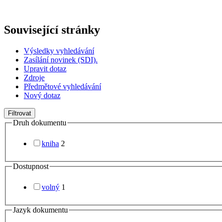
Související stránky
Výsledky vyhledávání
Zasílání novinek (SDI).
Upravit dotaz
Zdroje
Předmětové vyhledávání
Nový dotaz
Filtrovat
Druh dokumentu
kniha
2
Dostupnost
volný
1
Jazyk dokumentu