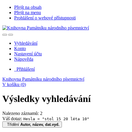
Přejít na obsah
Přejít na menu
Prohlášení o webové přístupnosti
Vyhledávání
Konto
Nastavení účtu
Nápověda
Přihlášení
Knihovna Památníku národního písemnictví
V košíku (
0
)
Výsledky vyhledávání
Nalezeno záznamů: 2
Váš dotaz:
Hesla = "stol 15 20 léta 10"
Třídění
Autor, název, dat.vyd.