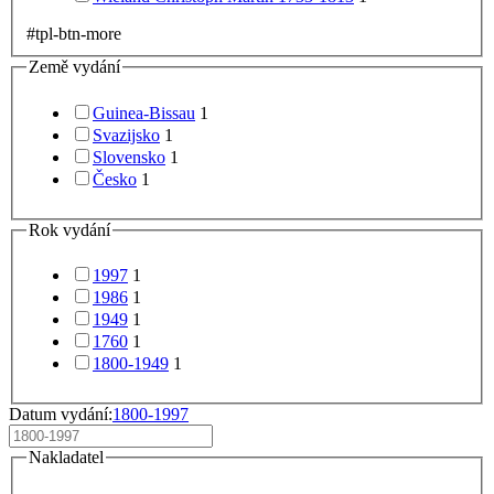
#tpl-btn-more
Země vydání
Guinea-Bissau
1
Svazijsko
1
Slovensko
1
Česko
1
Rok vydání
1997
1
1986
1
1949
1
1760
1
1800-1949
1
Datum vydání:
1800-1997
Nakladatel