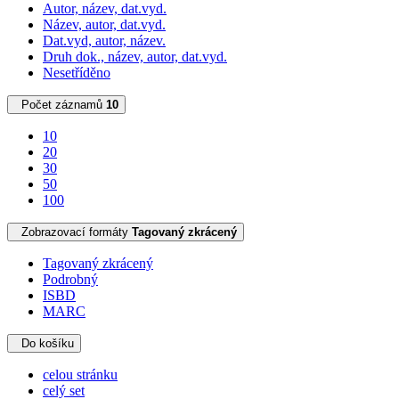
Autor, název, dat.vyd.
Název, autor, dat.vyd.
Dat.vyd, autor, název.
Druh dok., název, autor, dat.vyd.
Nesetříděno
Počet záznamů
10
10
20
30
50
100
Zobrazovací formáty
Tagovaný zkrácený
Tagovaný zkrácený
Podrobný
ISBD
MARC
Do košíku
celou stránku
celý set