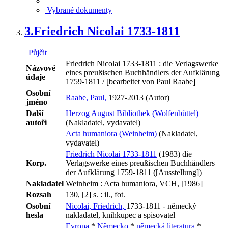
Vybrané dokumenty
3.
Friedrich Nicolai 1733-1811
Půjčit
Friedrich Nicolai 1733-1811 : die Verlagswerke
Názvové
eines preußischen Buchhändlers der Aufklärung
údaje
1759-1811 / [bearbeitet von Paul Raabe]
Osobní
Raabe, Paul,
1927-2013 (Autor)
jméno
Další
Herzog August Bibliothek (Wolfenbüttel)
autoři
(Nakladatel, vydavatel)
Acta humaniora (Weinheim)
(Nakladatel,
vydavatel)
Friedrich Nicolai 1733-1811
(1983) die
Korp.
Verlagswerke eines preußischen Buchhändlers
der Aufklärung 1759-1811 ([Ausstellung])
Nakladatel
Weinheim : Acta humaniora, VCH, [1986]
Rozsah
130, [2] s. : il., fot.
Osobní
Nicolai, Friedrich,
1733-1811 - německý
hesla
nakladatel, knihkupec a spisovatel
Evropa
*
Německo
*
německá literatura
*