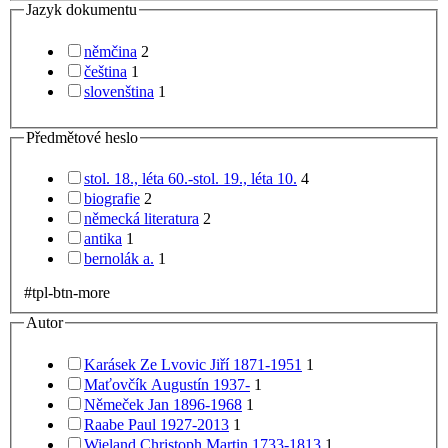
Jazyk dokumentu
němčina
2
čeština
1
slovenština
1
Předmětové heslo
stol. 18., léta 60.-stol. 19., léta 10.
4
biografie
2
německá literatura
2
antika
1
bernolák a.
1
#tpl-btn-more
Autor
Karásek Ze Lvovic Jiří 1871-1951
1
Maťovčík Augustín 1937-
1
Němeček Jan 1896-1968
1
Raabe Paul 1927-2013
1
Wieland Christoph Martin 1733-1813
1