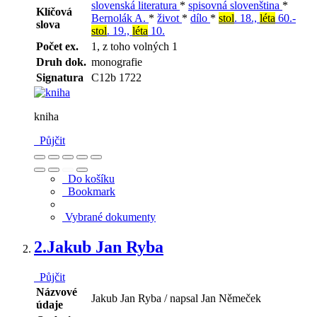
slovenská literatura
*
spisovná slovenština
*
Klíčová
Bernolák A.
*
život
*
dílo
*
stol
. 18.,
léta
60.-
slova
stol
. 19.,
léta
10.
Počet ex.
1, z toho volných 1
Druh dok.
monografie
Signatura
C12b 1722
kniha
Půjčit
Do košíku
Bookmark
Vybrané dokumenty
2.
Jakub Jan Ryba
Půjčit
Názvové
Jakub Jan Ryba / napsal Jan Němeček
údaje