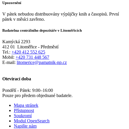
Upozornění
V pátek nebudou distribuovány výpůjčky knih a časopisů. První
pátek v měsíci zavřeno.
Badatelna centrálního depozitáře v Litoměřicích
Kamýcká 2293
412 01
Litoměřice - Předměstí
Tel.:
+420 412 552 625
Mobil:
+420 731 448 567
E-mail:
litomerice@pamatnik-np.cz
Otevírací doba
Pondělí - Pátek:
9:00
–
16:00
Pouze pro předem objednané badatele.
Mapa stránek
Přístupnost
Soukromí
Modul OpenSearch
Napište nám