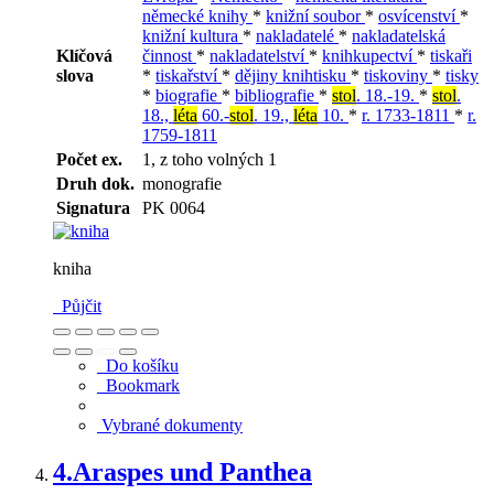
německé knihy
*
knižní soubor
*
osvícenství
*
knižní kultura
*
nakladatelé
*
nakladatelská
Klíčová
činnost
*
nakladatelství
*
knihkupectví
*
tiskaři
slova
*
tiskařství
*
dějiny knihtisku
*
tiskoviny
*
tisky
*
biografie
*
bibliografie
*
stol
. 18.-19.
*
stol
.
18.,
léta
60.-
stol
. 19.,
léta
10.
*
r. 1733-1811
*
r.
1759-1811
Počet ex.
1, z toho volných 1
Druh dok.
monografie
Signatura
PK 0064
kniha
Půjčit
Do košíku
Bookmark
Vybrané dokumenty
4.
Araspes und Panthea