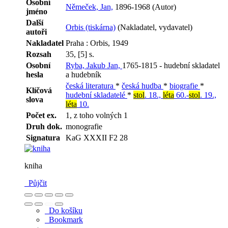
Osobní
Němeček, Jan,
1896-1968 (Autor)
jméno
Další
Orbis (tiskárna)
(Nakladatel, vydavatel)
autoři
Nakladatel
Praha : Orbis, 1949
Rozsah
35, [5] s.
Osobní
Ryba, Jakub Jan,
1765-1815 - hudební skladatel
hesla
a hudebník
česká literatura
*
česká hudba
*
biografie
*
Klíčová
hudební skladatelé
*
stol
. 18.,
léta
60.-
stol
. 19.,
slova
léta
10.
Počet ex.
1, z toho volných 1
Druh dok.
monografie
Signatura
KaG XXXII F2 28
kniha
Půjčit
Do košíku
Bookmark