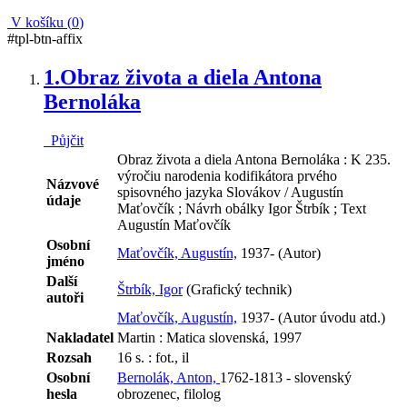
V košíku (
0
)
#tpl-btn-affix
1.
Obraz života a diela Antona
Bernoláka
Půjčit
Obraz života a diela Antona Bernoláka : K 235.
výročiu narodenia kodifikátora prvého
Názvové
spisovného jazyka Slovákov / Augustín
údaje
Maťovčík ; Návrh obálky Igor Štrbík ; Text
Augustín Maťovčík
Osobní
Maťovčík, Augustín,
1937- (Autor)
jméno
Další
Štrbík, Igor
(Grafický technik)
autoři
Maťovčík, Augustín,
1937- (Autor úvodu atd.)
Nakladatel
Martin : Matica slovenská, 1997
Rozsah
16 s. : fot., il
Osobní
Bernolák, Anton,
1762-1813 - slovenský
hesla
obrozenec, filolog