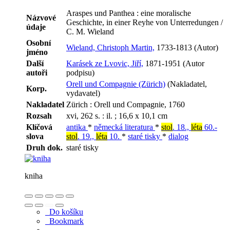
Araspes und Panthea : eine moralische
Názvové
Geschichte, in einer Reyhe von Unterredungen /
údaje
C. M. Wieland
Osobní
Wieland, Christoph Martin,
1733-1813 (Autor)
jméno
Další
Karásek ze Lvovic, Jiří,
1871-1951 (Autor
autoři
podpisu)
Orell und Compagnie (Zürich)
(Nakladatel,
Korp.
vydavatel)
Nakladatel
Zürich : Orell und Compagnie, 1760
Rozsah
xvi, 262 s. : il. ; 16,6 x 10,1 cm
Klíčová
antika
*
německá literatura
*
stol
. 18.,
léta
60.-
slova
stol
. 19.,
léta
10.
*
staré tisky
*
dialog
Druh dok.
staré tisky
kniha
Do košíku
Bookmark