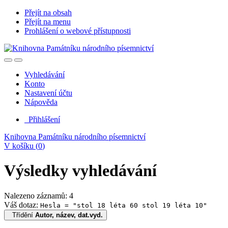
Přejít na obsah
Přejít na menu
Prohlášení o webové přístupnosti
Vyhledávání
Konto
Nastavení účtu
Nápověda
Přihlášení
Knihovna Památníku národního písemnictví
V košíku (
0
)
Výsledky vyhledávání
Nalezeno záznamů: 4
Váš dotaz:
Hesla = "stol 18 léta 60 stol 19 léta 10"
Třídění
Autor, název, dat.vyd.