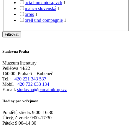
acta humaniora, vch
1
matica slovenská
1
orbis
1
orell und compagnie
1
Filtrovat
Studovna Praha
Muzeum literatury
Pelléova 44/22
160 00
Praha 6 – Bubeneč
Tel.:
+420 221 343 537
Mobil
+420 732 633 134
E-mail:
studovna@pamatnik-np.cz
Hodiny pro veřejnost
Pondělí, středa:
9:00
–
16:30
Úterý, čtvrtek:
9:00
–
17:30
Pátek:
9:00
–
14:30