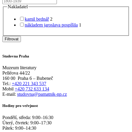
Nakladatel
kamil bednář
2
nákladem jaroslava pospíšila
1
Filtrovat
Studovna Praha
Muzeum literatury
Pelléova 44/22
160 00
Praha 6 – Bubeneč
Tel.:
+420 221 343 537
Mobil
+420 732 633 134
E-mail:
studovna@pamatnik-np.cz
Hodiny pro veřejnost
Pondělí, středa:
9:00
–
16:30
Úterý, čtvrtek:
9:00
–
17:30
Pátek:
9:00
–
14:30