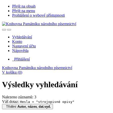
Přejít na obsah
Přejít na menu
Prohlášení o webové přístupnosti
Vyhledávání
Konto
Nastavení účtu
Nápověda
Přihlášení
Knihovna Památníku národního písemnictví
V košíku (
0
)
Výsledky vyhledávání
Nalezeno záznamů: 3
Váš dotaz:
Hesla = "strojopisné opisy"
Třídění
Autor, název, dat.vyd.