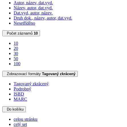
Autor, název, dat.vyd.
Název, autor, dat.vyd.
Dat.vyd, autor, název.
Druh dok., název, autor, dat.vyd.
Nesetříděno
Počet záznamů
10
10
20
30
50
100
Zobrazovací formáty
Tagovaný zkrácený
Tagovaný zkrácený
Podrobný
ISBD
MARC
Do košíku
celou stránku
celý set