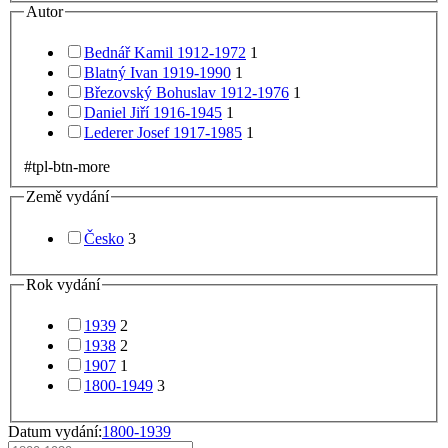
Autor
Bednář Kamil 1912-1972
1
Blatný Ivan 1919-1990
1
Březovský Bohuslav 1912-1976
1
Daniel Jiří 1916-1945
1
Lederer Josef 1917-1985
1
#tpl-btn-more
Země vydání
Česko
3
Rok vydání
1939
2
1938
2
1907
1
1800-1949
3
Datum vydání:
1800-1939