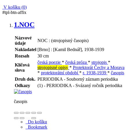
V košíku (
0
)
#tpl-btn-affix
1.
NOC
Názvové
NOC : (strojopisný časopis)
údaje
Nakladatel
[Brno] : [Kamil Bednář], 1938-1939
Rozsah
30 cm
česká poezie
*
česká próza
*
strojopis
*
Klíčová
strojopisné opisy
*
Protektorát Čechy a Morava
slova
*
protektorátní období
*
r. 1938-1939
*
časopis
Druh dok.
PERIODIKA - Souborný záznam periodika
Odkazy
(1) - PERIODIKA - Svázaný ročník periodika
časopis
Do košíku
Bookmark