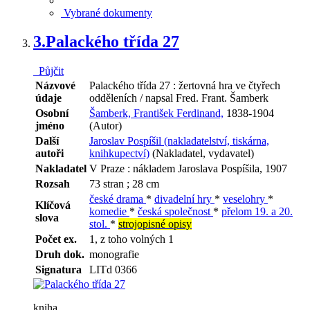
Vybrané dokumenty
3.
Palackého třída 27
Půjčit
Názvové
Palackého třída 27 : žertovná hra ve čtyřech
údaje
odděleních / napsal Fred. Frant. Šamberk
Osobní
Šamberk, František Ferdinand,
1838-1904
jméno
(Autor)
Další
Jaroslav Pospíšil (nakladatelství, tiskárna,
autoři
knihkupectví)
(Nakladatel, vydavatel)
Nakladatel
V Praze : nákladem Jaroslava Pospíšila, 1907
Rozsah
73 stran ; 28 cm
české drama
*
divadelní hry
*
veselohry
*
Klíčová
komedie
*
česká společnost
*
přelom 19. a 20.
slova
stol.
*
strojopisné opisy
Počet ex.
1, z toho volných 1
Druh dok.
monografie
Signatura
LITd 0366
kniha