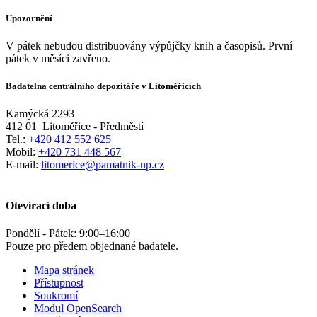
Upozornění
V pátek nebudou distribuovány výpůjčky knih a časopisů. První
pátek v měsíci zavřeno.
Badatelna centrálního depozitáře v Litoměřicích
Kamýcká 2293
412 01
Litoměřice - Předměstí
Tel.:
+420 412 552 625
Mobil:
+420 731 448 567
E-mail:
litomerice@pamatnik-np.cz
Otevírací doba
Pondělí - Pátek:
9:00
–
16:00
Pouze pro předem objednané badatele.
Mapa stránek
Přístupnost
Soukromí
Modul OpenSearch