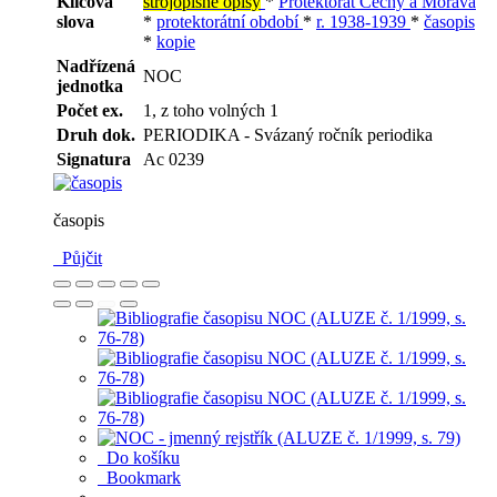
Klíčová
strojopisné opisy
*
Protektorát Čechy a Morava
slova
*
protektorátní období
*
r. 1938-1939
*
časopis
*
kopie
Nadřízená
NOC
jednotka
Počet ex.
1, z toho volných 1
Druh dok.
PERIODIKA - Svázaný ročník periodika
Signatura
Ac 0239
časopis
Půjčit
Do košíku
Bookmark