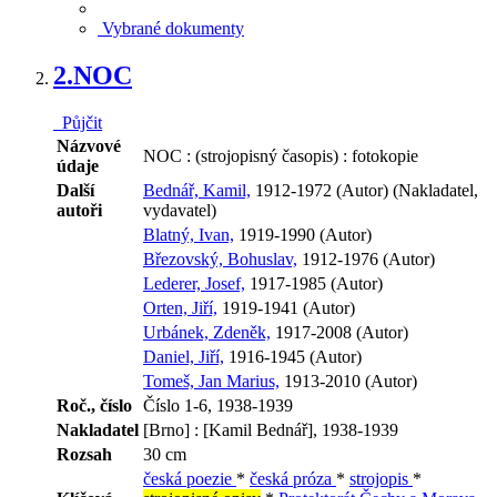
Vybrané dokumenty
2.
NOC
Půjčit
Názvové
NOC : (strojopisný časopis) : fotokopie
údaje
Další
Bednář, Kamil,
1912-1972 (Autor) (Nakladatel,
autoři
vydavatel)
Blatný, Ivan,
1919-1990 (Autor)
Březovský, Bohuslav,
1912-1976 (Autor)
Lederer, Josef,
1917-1985 (Autor)
Orten, Jiří,
1919-1941 (Autor)
Urbánek, Zdeněk,
1917-2008 (Autor)
Daniel, Jiří,
1916-1945 (Autor)
Tomeš, Jan Marius,
1913-2010 (Autor)
Roč., číslo
Číslo 1-6, 1938-1939
Nakladatel
[Brno] : [Kamil Bednář], 1938-1939
Rozsah
30 cm
česká poezie
*
česká próza
*
strojopis
*