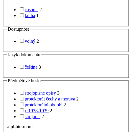
časopis
2
kniha
1
Dostupnost
volný
2
Jazyk dokumentu
čeština
3
Předmětové heslo
strojopisné opisy
3
protektorát čechy a morava
2
protektorátní období
2
r. 1938-1939
2
strojopis
2
#tpl-btn-more