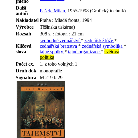
jméno
Další
Pašek, Milan,
1955-1998 (Grafický technik)
autoři
Nakladatel
Praha : Mladá fronta, 1994
Výrobce
Těšínská tiskárna)
Rozsah
308 s. : fotogr. ; 21 cm
svobodné zednářství
*
zednářské lóže
*
Klíčová
zednářská bratrstva
*
zednářská symbolika
*
slova
tajné spolky
*
tajné organizace
*
světová
politika
Počet ex.
1, z toho volných 1
Druh dok.
monografie
Signatura
M 219 b 29