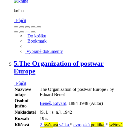
kniha
Půjčit
Do košíku
Bookmark
Vybrané dokumenty
5.
The Organization of postwar
Europe
Půjčit
Názvové
The Organization of postwar Europe / by
údaje
Eduard Beneš
Osobní
Beneš, Edvard,
1884-1948 (Autor)
jméno
Nakladatel
[S. l. : s. n.], 1942
Rozsah
19 s.
Klíčová
2.
světová
válka
*
evropská
politika
*
světová