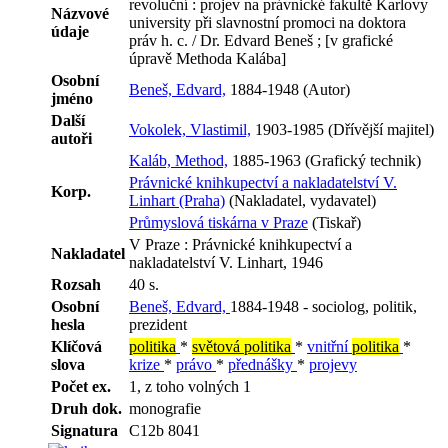
revoluční : projev na právnické fakultě Karlovy
Názvové
university při slavnostní promoci na doktora
údaje
práv h. c. / Dr. Edvard Beneš ; [v grafické
úpravě Methoda Kalába]
Osobní
Beneš, Edvard,
1884-1948 (Autor)
jméno
Další
Vokolek, Vlastimil,
1903-1985 (Dřívější majitel)
autoři
Kaláb, Method,
1885-1963 (Grafický technik)
Právnické knihkupectví a nakladatelství V.
Korp.
Linhart (Praha)
(Nakladatel, vydavatel)
Průmyslová tiskárna v Praze
(Tiskař)
V Praze : Právnické knihkupectví a
Nakladatel
nakladatelství V. Linhart, 1946
Rozsah
40 s.
Osobní
Beneš, Edvard,
1884-1948 - sociolog, politik,
hesla
prezident
Klíčová
politika
*
světová politika
*
vnitřní
politika
*
slova
krize
*
právo
*
přednášky
*
projevy
Počet ex.
1, z toho volných 1
Druh dok.
monografie
Signatura
C12b 8041