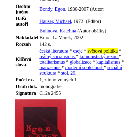
Osobní
Bondy, Egon,
1930-2007 (Autor)
jméno
Další
Hauser, Michael,
1972- (Editor)
autoři
Bulínová, Kateřina
(Autor obálky)
Nakladatel
Brno : L. Marek, 2002
Rozsah
142 s.
česká literatura
*
eseje
*
světová politika
*
reálný socialismus
*
komunistický režim
*
Klíčová
totalitarismus
*
globalizace
*
kapitalismus
*
slova
marxismus
*
moderní společnost
*
sociální
struktura
*
stol. 20.
Počet ex.
1, z toho volných 1
Druh dok.
monografie
Signatura
C12a 2455