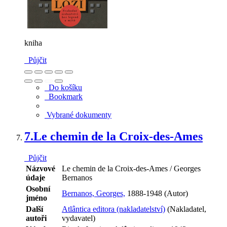
kniha
Půjčit
Do košíku
Bookmark
Vybrané dokumenty
7.
Le chemin de la Croix-des-Ames
Půjčit
Názvové
Le chemin de la Croix-des-Ames / Georges
údaje
Bernanos
Osobní
Bernanos, Georges,
1888-1948 (Autor)
jméno
Další
Atlântica editora (nakladatelství)
(Nakladatel,
autoři
vydavatel)