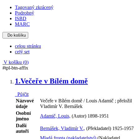
Tagovaný zkrácený
Podrobný
ISBD
MARC
Do košíku
celou stránku
celý set
V košíku (
0
)
#tpl-btn-affix
1.
Večeře v Bílém domě
Půjčit
Názvové
Večeře v Bílém domě / Louis Adamič ; přeložil
údaje
Vladimír V. Bernášek
Osobní
Adamič, Louis,
(Autor) 1898-1951
jméno
Další
Bernášek, Vladimír V.,
(Překladatel) 1925-1957
autoři
Mladá fronta (nakladatelství)
(Nakladatel,