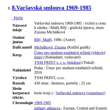
8.
Varšavská smlouva 1969-1985
Půjčit
Varšavská smlouva 1969-1985 : vrchol a cesta
Názvové
k zániku / Matěj Bílý ; grafická úprava, zlom:
údaje
Zuzana Michálková
Osobní
Bílý, Matěj,
1986- (Autor)
jméno
Další autoři
Michálková, Zuzana
(Knižní grafik)
Ústav pro studium totalitních režimů (vědecký
Korp.
ústav)
(Nakladatel, vydavatel)
TNM PRINT s. r. o. (tiskárna)
(Tiskař)
Praha : Ústav pro studium totalitních režimů,
Nakladatel
2016
Výrobce
TNM PRINT, s.r.o.
Rozsah
430 stran : ilustrace, portréty ; 25 cm
Heslo
korporace
heslo korp.) :
Varšavská smlouva (organizace)
(zkrác.
Chronologie
1969-1985
military alliances
- Europe, Central and Eastern