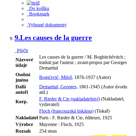
Do košíku
Bookmark
Vybrané dokumenty
9.
Les causes de la guerre
Půjčit
Les causes de la guerre / M. Boghitchévitch ;
Názvové
traduit par l'auteur ; avant-propos par Georges
údaje
Demartial
Osobní
Bogićević, Miloš,
1876-1937 (Autor)
jméno
Další
Demartial, Georges,
1861-1945 (Autor úvodu
autoři
atd.)
F. Rieder & Cie (nakladatelství)
(Nakladatel,
Korp.
vydavatel)
Floch (francouzská tiskárna)
(Tiskař)
Nakladatel
Paris : F. Rieder & Cie, éditeurs, 1925
Výrobce
Mayenne : Floch, 1925
Rozsah
254 stran