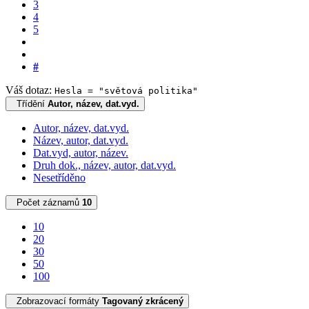
3
4
5
#
Váš dotaz:
Hesla = "světová politika"
Třídění
Autor, název, dat.vyd.
Autor, název, dat.vyd.
Název, autor, dat.vyd.
Dat.vyd, autor, název.
Druh dok., název, autor, dat.vyd.
Nesetříděno
Počet záznamů
10
10
20
30
50
100
Zobrazovací formáty
Tagovaný zkrácený