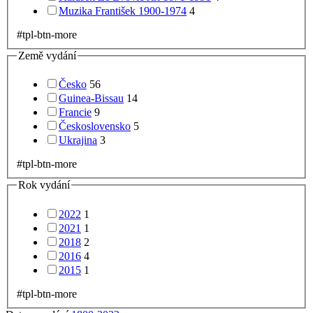
Muzika František 1900-1974
4
#tpl-btn-more
Země vydání
Česko
56
Guinea-Bissau
14
Francie
9
Československo
5
Ukrajina
3
#tpl-btn-more
Rok vydání
2022
1
2021
1
2018
2
2016
4
2015
1
#tpl-btn-more