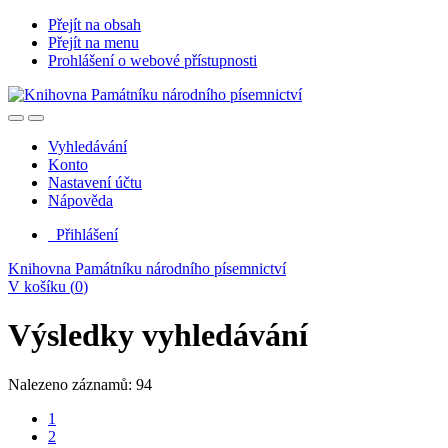
Přejít na obsah
Přejít na menu
Prohlášení o webové přístupnosti
Vyhledávání
Konto
Nastavení účtu
Nápověda
Přihlášení
Knihovna Památníku národního písemnictví
V košíku (
0
)
Výsledky vyhledávání
Nalezeno záznamů: 94
1
2