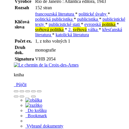
Výrobce
Rio de Janeiro : Atlântica editora, 1943
Rozsah
152 stran
francouzská literatura
*
politické úvahy
*
politická publicistika
*
publicistika
*
publicistické
Klíčová
texty
*
publicistické stati
*
evropská
politika
*
slova
světová politika
*
2.
světová
válka
*
křesťanská
literatura
*
katolická literatura
Počet ex.
1, z toho volných 1
Druh
monografie
dok.
Signatura
VHB 2054
kniha
Půjčit
Do košíku
Bookmark
Vybrané dokumenty