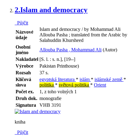
2.
Islam and democracy
Půjčit
Islam and democracy / by Mohammad Ali
Názvové
Allouba Pasha ; translated from the Arabic by
údaje
Salahuddin Khursheed
Osobní
Allouba Pasha , Mohammad Ali
(Autor)
jméno
Nakladatel
[S. l. : s. n.], [19--]
Výrobce
Pakistan Printhouse)
Rozsah
37 s.
Klíčová
egyptská literatura
*
islám
*
islámské země
*
slova
politika
*
světová politika
*
Orient
Počet ex.
1, z toho volných 1
Druh dok.
monografie
Signatura
VHB 3191
kniha
Půjčit