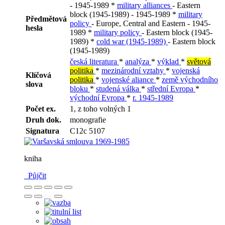
- 1945-1989 *
military alliances
- Eastern
block (1945-1989) - 1945-1989 *
military
Předmětová
policy
- Europe, Central and Eastern - 1945-
hesla
1989 *
military policy
- Eastern block (1945-
1989) *
cold war (1945-1989)
- Eastern block
(1945-1989)
česká literatura
*
analýza
*
výklad
*
světová
politika
*
mezinárodní vztahy
*
vojenská
Klíčová
politika
*
vojenské aliance
*
země východního
slova
bloku
*
studená válka
*
střední Evropa
*
východní Evropa
*
r. 1945-1989
Počet ex.
1, z toho volných 1
Druh dok.
monografie
Signatura
C12c 5107
kniha
Půjčit