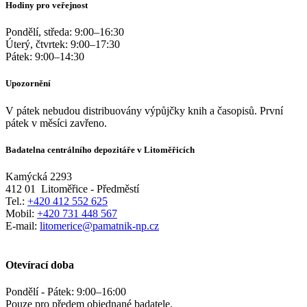
Hodiny pro veřejnost
Pondělí, středa:
9:00
–
16:30
Úterý, čtvrtek:
9:00
–
17:30
Pátek:
9:00
–
14:30
Upozornění
V pátek nebudou distribuovány výpůjčky knih a časopisů. První
pátek v měsíci zavřeno.
Badatelna centrálního depozitáře v Litoměřicích
Kamýcká 2293
412 01
Litoměřice - Předměstí
Tel.:
+420 412 552 625
Mobil:
+420 731 448 567
E-mail:
litomerice@pamatnik-np.cz
Otevírací doba
Pondělí - Pátek:
9:00
–
16:00
Pouze pro předem objednané badatele.