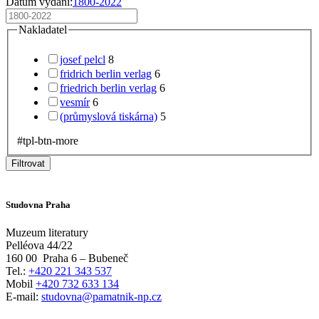
Datum vydání:
1800-2022
Nakladatel
josef pelcl
8
fridrich berlin verlag
6
friedrich berlin verlag
6
vesmír
6
(průmyslová tiskárna)
5
#tpl-btn-more
Filtrovat
Studovna Praha
Muzeum literatury
Pelléova 44/22
160 00
Praha 6 – Bubeneč
Tel.:
+420 221 343 537
Mobil
+420 732 633 134
E-mail:
studovna@pamatnik-np.cz