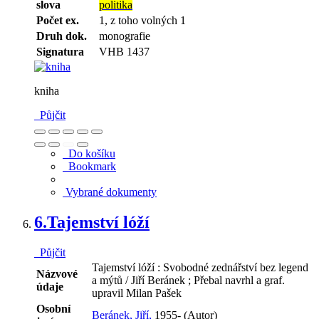
slova
politika
Počet ex.
1, z toho volných 1
Druh dok.
monografie
Signatura
VHB 1437
kniha
Půjčit
Do košíku
Bookmark
Vybrané dokumenty
6.
Tajemství lóží
Půjčit
Tajemství lóží : Svobodné zednářství bez legend
Názvové
a mýtů / Jiří Beránek ; Přebal navrhl a graf.
údaje
upravil Milan Pašek
Osobní
Beránek, Jiří,
1955- (Autor)