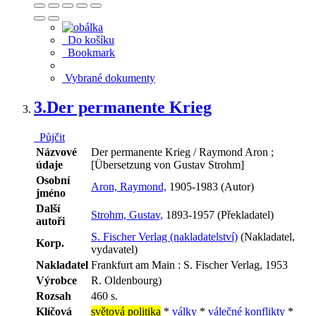
Do košíku
Bookmark
Vybrané dokumenty
3.
Der permanente Krieg
Půjčit
Názvové
Der permanente Krieg / Raymond Aron ;
údaje
[Übersetzung von Gustav Strohm]
Osobní
Aron, Raymond,
1905-1983 (Autor)
jméno
Další
Strohm, Gustav,
1893-1957 (Překladatel)
autoři
S. Fischer Verlag (nakladatelství)
(Nakladatel,
Korp.
vydavatel)
Nakladatel
Frankfurt am Main : S. Fischer Verlag, 1953
Výrobce
R. Oldenbourg)
Rozsah
460 s.
Klíčová
světová politika
*
války
*
válečné konflikty
*