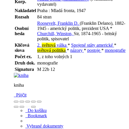
Korp.
vydavatel)
Nakladatel
Praha : Mladá fronta, 1947
Rozsah
84 stran
Roosevelt, Franklin D.
(Franklin Delano), 1882-
Osobní
1945 - americký politik, prezident USA *
hesla
Churchill, Winston,
Sir, 1874-1965 - britský
politik, spisovatel
Klíčová
2.
světová
válka
*
Spojené státy americké
*
slova
světová politika
*
názory
*
postoje
*
monografie
Počet ex.
1, z toho volných 1
Druh dok.
monografie
Signatura
M 22b 12
kniha
Půjčit
Do košíku
Bookmark
Vybrané dokumenty