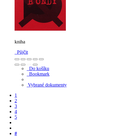
kniha
Půjčit
Do košíku
Bookmark
Vybrané dokumenty
1
2
3
4
5
#