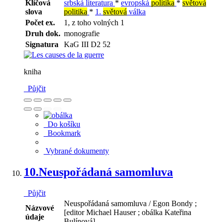
Klíčová
srbská literatura
*
evropská
politika
*
světová
slova
politika
*
1.
světová
válka
Počet ex.
1, z toho volných 1
Druh dok.
monografie
Signatura
KaG III D2 52
kniha
Půjčit
Do košíku
Bookmark
Vybrané dokumenty
10.
Neuspořádaná samomluva
Půjčit
Neuspořádaná samomluva / Egon Bondy ;
Názvové
[editor Michael Hauser ; obálka Kateřina
údaje
Bulínová]