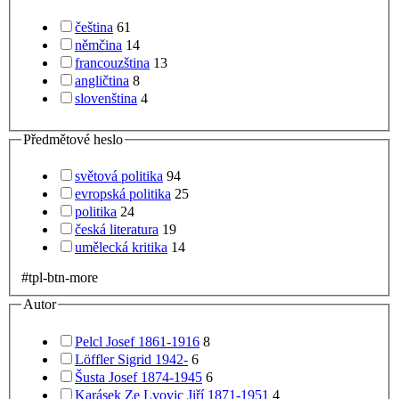
čeština
61
němčina
14
francouzština
13
angličtina
8
slovenština
4
Předmětové heslo
světová politika
94
evropská politika
25
politika
24
česká literatura
19
umělecká kritika
14
#tpl-btn-more
Autor
Pelcl Josef 1861-1916
8
Löffler Sigrid 1942-
6
Šusta Josef 1874-1945
6
Karásek Ze Lvovic Jiří 1871-1951
4