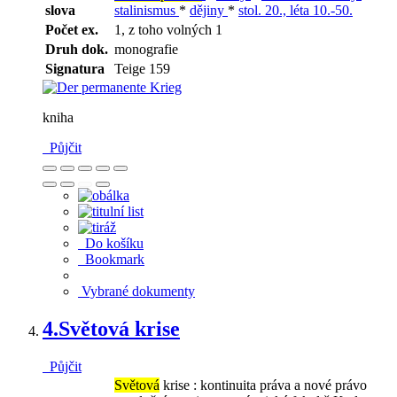
slova
stalinismus
*
dějiny
*
stol. 20., léta 10.-50.
Počet ex.
1, z toho volných 1
Druh dok.
monografie
Signatura
Teige 159
kniha
Půjčit
Do košíku
Bookmark
Vybrané dokumenty
4.
Světová krise
Půjčit
Světová
krise : kontinuita práva a nové právo