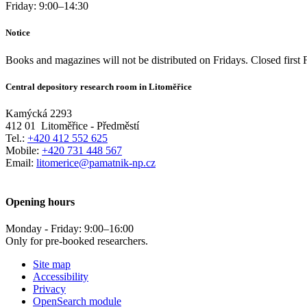
Friday:
9:00
–
14:30
Notice
Books and magazines will not be distributed on Fridays. Closed first 
Central depository research room in Litoměřice
Kamýcká 2293
412 01
Litoměřice - Předměstí
Tel.:
+420 412 552 625
Mobile:
+420 731 448 567
Email:
litomerice@pamatnik-np.cz
Opening hours
Monday - Friday:
9:00
–
16:00
Only for pre-booked researchers.
Site map
Accessibility
Privacy
OpenSearch module