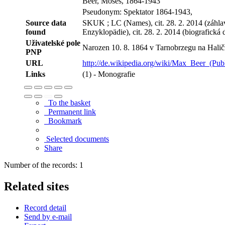
Beer, Moses, 1864-1943
Pseudonym: Spektator 1864-1943,
Source data
SKUK ; LC (Names), cit. 28. 2. 2014 (záhlaví
found
Enzyklopädie), cit. 28. 2. 2014 (biografická
Uživatelské pole
Narozen 10. 8. 1864 v Tarnobrzegu na Halič
PNP
URL
http://de.wikipedia.org/wiki/Max_Beer_(Publ
Links
(1) - Monografie
To the basket
Permanent link
Bookmark
Selected documents
Share
Number of the records: 1
Related sites
Record detail
Send by e-mail