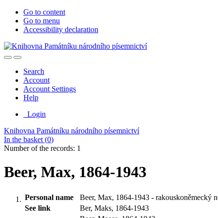
Go to content
Go to menu
Accessibility declaration
Search
Account
Account Settings
Help
Login
Knihovna Památníku národního písemnictví
In the basket (
0
)
Number of the records: 1
Beer, Max, 1864-1943
Personal name
Beer, Max, 1864-1943 - rakouskoněmecký nov
See link
Ber, Maks, 1864-1943