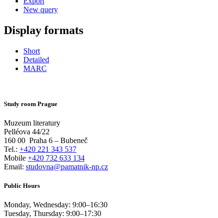
Export
New query
Display formats
Short
Detailed
MARC
Study room Prague
Muzeum literatury
Pelléova 44/22
160 00
Praha 6 – Bubeneč
Tel.:
+420 221 343 537
Mobile
+420 732 633 134
Email:
studovna@pamatnik-np.cz
Public Hours
Monday, Wednesday:
9:00
–
16:30
Tuesday, Thursday:
9:00
–
17:30