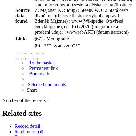
stud. obor zdravotní sestra a dětská sestra (ilustrace
Source
Z. Majzner, K. Sloup) ; Steele, W. O.: Stará cesta
data
divočinou (dobové ilustrace vybral a upravil
found
Zdeněk Majzner) ; www(Wikipedie, Otevřená
encyklopedie), cit. 16.6.2026 (biografické a
profesní údaje) ; www(abART) (datum narození)
Links
(67) - Monografie
(6) - ***nezarazeno***
To the basket
Permanent link
Bookmark
Selected documents
Share
Number of the records: 1
Related sites
Record detail
Send by e-mail