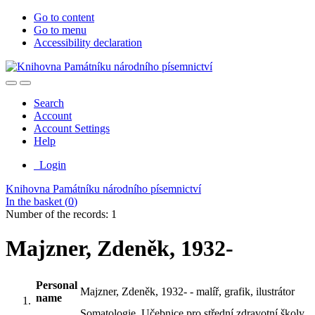
Go to content
Go to menu
Accessibility declaration
Search
Account
Account Settings
Help
Login
Knihovna Památníku národního písemnictví
In the basket (
0
)
Number of the records: 1
Majzner, Zdeněk, 1932-
Personal
Majzner, Zdeněk, 1932- - malíř, grafik, ilustrátor
name
Somatologie. Učebnice pro střední zdravotní školy,