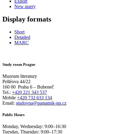
Export
New query
Display formats
Short
Detailed
MARC
Study room Prague
Muzeum literatury
Pelléova 44/22
160 00
Praha 6 – Bubeneč
Tel.:
+420 221 343 537
Mobile
+420 732 633 134
Email:
studovna@pamatnik-np.cz
Public Hours
Monday, Wednesday:
9:00
–
16:30
Tuesday, Thursday:
9:00
–
17:30