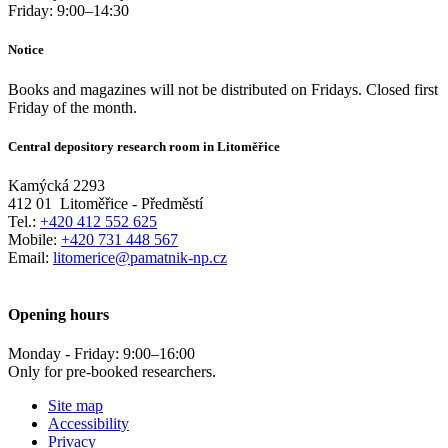
Friday:
9:00
–
14:30
Notice
Books and magazines will not be distributed on Fridays. Closed first
Friday of the month.
Central depository research room in Litoměřice
Kamýcká 2293
412 01
Litoměřice - Předměstí
Tel.:
+420 412 552 625
Mobile:
+420 731 448 567
Email:
litomerice@pamatnik-np.cz
Opening hours
Monday - Friday:
9:00
–
16:00
Only for pre-booked researchers.
Site map
Accessibility
Privacy