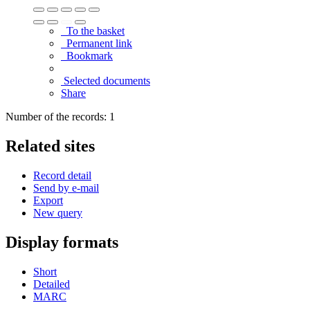
To the basket
Permanent link
Bookmark
Selected documents
Share
Number of the records: 1
Related sites
Record detail
Send by e-mail
Export
New query
Display formats
Short
Detailed
MARC