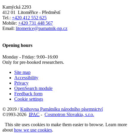
Kamýcká 2293
412 01
Litoměřice - Předměstí
Tel.:
+420 412 552 625
Mobile:
+420 731 448 567
Email:
litomerice@pamatnik-np.cz
Opening hours
Monday - Friday:
9:00
–
16:00
Only for pre-booked researchers.
Site map
Accessibility
Privacy
OpenSearch module
Feedback form
Cookie settings
© 2019 /
Knihovna Památníku národního písemnictví
©1993-2026
IPAC
-
Cosmotron Slovakia, s.r.o.
This site uses cookies to make them easier to browse. Learn more
about
how we use cookies
.