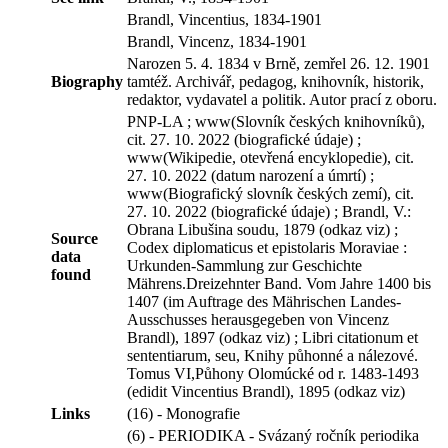
Brandl, Vincentius, 1834-1901
Brandl, Vincenz, 1834-1901
Narozen 5. 4. 1834 v Brně, zemřel 26. 12. 1901
Biography
tamtéž. Archivář, pedagog, knihovník, historik,
redaktor, vydavatel a politik. Autor prací z oboru.
PNP-LA ; www(Slovník českých knihovníků),
cit. 27. 10. 2022 (biografické údaje) ;
www(Wikipedie, otevřená encyklopedie), cit.
27. 10. 2022 (datum narození a úmrtí) ;
www(Biografický slovník českých zemí), cit.
27. 10. 2022 (biografické údaje) ; Brandl, V.:
Obrana Libušina soudu, 1879 (odkaz viz) ;
Source
Codex diplomaticus et epistolaris Moraviae :
data
Urkunden-Sammlung zur Geschichte
found
Mährens.Dreizehnter Band. Vom Jahre 1400 bis
1407 (im Auftrage des Mährischen Landes-
Ausschusses herausgegeben von Vincenz
Brandl), 1897 (odkaz viz) ; Libri citationum et
sententiarum, seu, Knihy půhonné a nálezové.
Tomus VI,Půhony Olomúcké od r. 1483-1493
(edidit Vincentius Brandl), 1895 (odkaz viz)
Links
(16) - Monografie
(6) - PERIODIKA - Svázaný ročník periodika