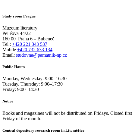
Study room Prague
Muzeum literatury
Pelléova 44/22
160 00
Praha 6 – Bubeneč
Tel.:
+420 221 343 537
Mobile
+420 732 633 134
Email:
studovna@pamatnik-np.cz
Public Hours
Monday, Wednesday:
9:00
–
16:30
Tuesday, Thursday:
9:00
–
17:30
Friday:
9:00
–
14:30
Notice
Books and magazines will not be distributed on Fridays. Closed first
Friday of the month.
Central depository research room in Litoměřice