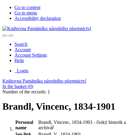
Go to content
Go to menu
Accessibility declaration
Search
Account
Account Settings
Help
Login
Knihovna Památníku národního písemnictví
In the basket (
0
)
Number of the records: 1
Brandl, Vincenc, 1834-1901
Personal
Brandl, Vincenc, 1834-1901 - český historik a
name
archivář
See link
Brandl, V., 1834-1901