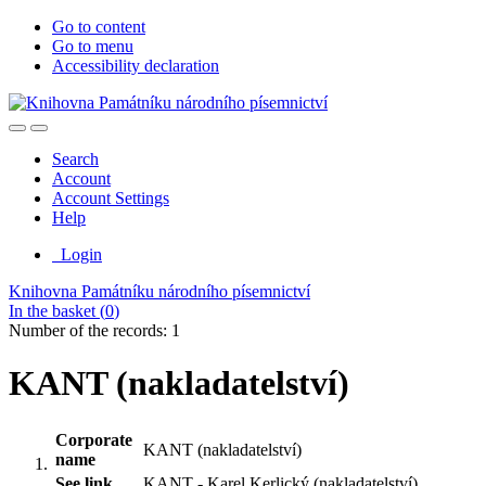
Go to content
Go to menu
Accessibility declaration
Search
Account
Account Settings
Help
Login
Knihovna Památníku národního písemnictví
In the basket (
0
)
Number of the records: 1
KANT (nakladatelství)
Corporate
KANT (nakladatelství)
name
See link
KANT - Karel Kerlický (nakladatelství)