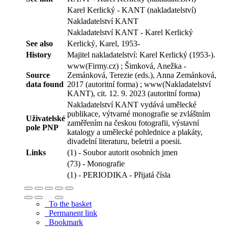
Karel Kerlický - KANT (nakladatelství)
Nakladatelství KANT
Nakladatelství KANT - Karel Kerlický
See also
Kerlický, Karel, 1953-
History
Majitel nakladatelství: Karel Kerlický (1953-).
www(Firmy.cz) ; Šimková, Anežka -
Source
Zemánková, Terezie (eds.), Anna Zemánková,
data found
2017 (autoritní forma) ; www(Nakladatelství
KANT), cit. 12. 9. 2023 (autoritní forma)
Nakladatelství KANT vydává umělecké
publikace, výtvarné monografie se zvláštním
Uživatelské
zaměřením na českou fotografii, výstavní
pole PNP
katalogy a umělecké pohlednice a plakáty,
divadelní literaturu, beletrii a poesii.
Links
(1) - Soubor autorit osobních jmen
(73) - Monografie
(1) - PERIODIKA - Přijatá čísla
To the basket
Permanent link
Bookmark