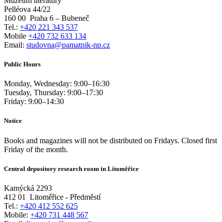
Muzeum literatury
Pelléova 44/22
160 00
Praha 6 – Bubeneč
Tel.:
+420 221 343 537
Mobile
+420 732 633 134
Email:
studovna@pamatnik-np.cz
Public Hours
Monday, Wednesday:
9:00
–
16:30
Tuesday, Thursday:
9:00
–
17:30
Friday:
9:00
–
14:30
Notice
Books and magazines will not be distributed on Fridays. Closed first
Friday of the month.
Central depository research room in Litoměřice
Kamýcká 2293
412 01
Litoměřice - Předměstí
Tel.:
+420 412 552 625
Mobile:
+420 731 448 567