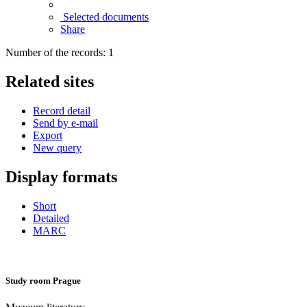
Selected documents
Share
Number of the records: 1
Related sites
Record detail
Send by e-mail
Export
New query
Display formats
Short
Detailed
MARC
Study room Prague