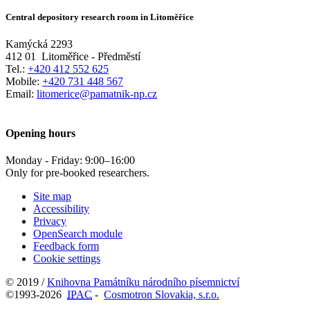
Central depository research room in Litoměřice
Kamýcká 2293
412 01
Litoměřice - Předměstí
Tel.:
+420 412 552 625
Mobile:
+420 731 448 567
Email:
litomerice@pamatnik-np.cz
Opening hours
Monday - Friday:
9:00
–
16:00
Only for pre-booked researchers.
Site map
Accessibility
Privacy
OpenSearch module
Feedback form
Cookie settings
© 2019 /
Knihovna Památníku národního písemnictví
©1993-2026
IPAC
-
Cosmotron Slovakia, s.r.o.