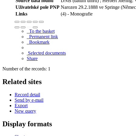
Source data found
DNB (datum úmrtí) ; Herbert Jhering: 
Uživatelské pole PNP
Narozen 29.2.1888 ve Springe (Německ
Links
(4) - Monografie
To the basket
Permanent link
Bookmark
Selected documents
Share
Number of the records: 1
Related sites
Record detail
Send by e-mail
Export
New query
Display formats