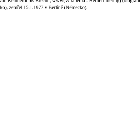
Von Reinherdt bis Brecht ; www(Wikipedia - Herbert Ihering) (biografi
o), zemřel 15.1.1977 v Berlíně (Německo).