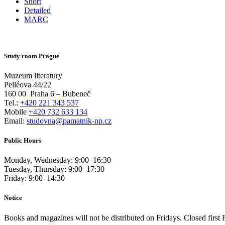
Short
Detailed
MARC
Study room Prague
Muzeum literatury
Pelléova 44/22
160 00
Praha 6 – Bubeneč
Tel.:
+420 221 343 537
Mobile
+420 732 633 134
Email:
studovna@pamatnik-np.cz
Public Hours
Monday, Wednesday:
9:00
–
16:30
Tuesday, Thursday:
9:00
–
17:30
Friday:
9:00
–
14:30
Notice
Books and magazines will not be distributed on Fridays. Closed first 