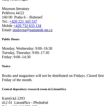
Muzeum literatury
Pelléova 44/22
160 00
Praha 6 – Bubeneč
Tel.:
+420 221 343 537
Mobile
+420 732 633 134
Email:
studovna@pamatnik-np.cz
Public Hours
Monday, Wednesday:
9:00
–
16:30
Tuesday, Thursday:
9:00
–
17:30
Friday:
9:00
–
14:30
Notice
Books and magazines will not be distributed on Fridays. Closed first
Friday of the month.
Central depository research room in Litoměřice
Kamýcká 2293
412 01
Litoměřice - Předměstí