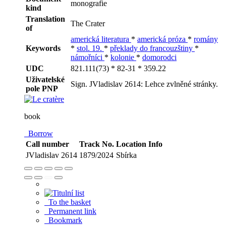
monografie
kind
Translation
The Crater
of
americká literatura
*
americká próza
*
romány
Keywords
*
stol. 19.
*
překlady do francouzštiny
*
námořníci
*
kolonie
*
domorodci
UDC
821.111(73) * 82-31 * 359.22
Uživatelské
Sign. JVladislav 2614: Lehce zvlněné stránky.
pole PNP
book
Borrow
Call number
Track No.
Location
Info
JVladislav 2614
1879/2024
Sbírka
To the basket
Permanent link
Bookmark