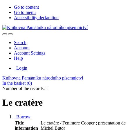
Go to content
Go to menu
Accessibility declaration
Search
Account
Account Settings
Help
Login
Knihovna Památníku národního písemnictví
In the basket (
0
)
Number of the records: 1
Le cratère
Borrow
Title
Le cratère / Fenimore Cooper ; présentation de
information
Michel Butor