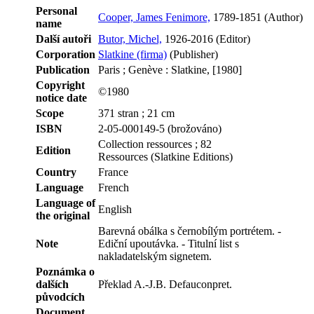
Personal
Cooper, James Fenimore,
1789-1851 (Author)
name
Další autoři
Butor, Michel,
1926-2016 (Editor)
Corporation
Slatkine (firma)
(Publisher)
Publication
Paris ; Genève : Slatkine, [1980]
Copyright
©1980
notice date
Scope
371 stran ; 21 cm
ISBN
2-05-000149-5 (brožováno)
Collection ressources ; 82
Edition
Ressources (Slatkine Editions)
Country
France
Language
French
Language of
English
the original
Barevná obálka s černobílým portrétem. -
Note
Ediční upoutávka. - Titulní list s
nakladatelským signetem.
Poznámka o
dalších
Překlad A.-J.B. Defauconpret.
původcích
Document