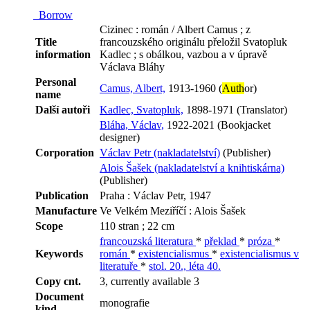
Borrow
Cizinec : román / Albert Camus ; z
Title
francouzského originálu přeložil Svatopluk
information
Kadlec ; s obálkou, vazbou a v úpravě
Václava Bláhy
Personal
Camus, Albert,
1913-1960 (
Auth
or)
name
Další autoři
Kadlec, Svatopluk,
1898-1971 (Translator)
Bláha, Václav,
1922-2021 (Bookjacket
designer)
Corporation
Václav Petr (nakladatelství)
(Publisher)
Alois Šašek (nakladatelství a knihtiskárna)
(Publisher)
Publication
Praha : Václav Petr, 1947
Manufacture
Ve Velkém Meziříčí : Alois Šašek
Scope
110 stran ; 22 cm
francouzská literatura
*
překlad
*
próza
*
Keywords
román
*
existencialismus
*
existencialismus v
literatuře
*
stol. 20., léta 40.
Copy cnt.
3, currently available 3
Document
monografie
kind