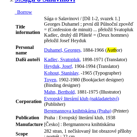
Borrow
Sága o Salavinovi / [Díl 1-2, svazek 1.]
Georges Duhamel ; první díl Půlnoční zpověď
Title
= (Confession de minuit) ... přeložil Svatopluk
information
Kadlec, druhý díl Přátelé = (Deux hommes)
přeložil Josef Heyduk
Personal
Duhamel, Georges,
1884-1966 (
Auth
or)
name
Další autoři
Kadlec, Svatopluk,
1898-1971 (Translator)
Heyduk, Josef,
1904-1994 (Translator)
Kohout, Stanislav,
-1965 (Typographer)
Toyen,
1902-1980 (Bookjacket designer)
(Binding designer)
Mahn, Berthold,
1881-1975 (Illustrator)
Evropský literární klub (nakladatelství)
Corporation
(Publisher)
Bergmannova knihtiskárna (Praha)
(Printer)
Publication
Praha : Evropský literární klub, 1938
Manufacture
[Česko] : Bergmannova knihtiskárna
282 stran, 1 nečíslovaný list obrazové přílohy
Scope
: portrét ; 22 cm