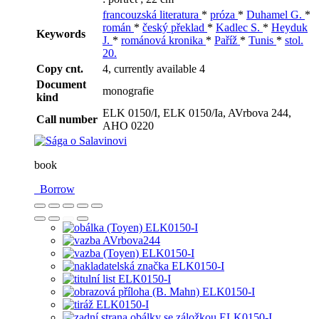
francouzská literatura
*
próza
*
Duhamel G.
*
román
*
český překlad
*
Kadlec S.
*
Heyduk
Keywords
J.
*
románová kronika
*
Paříž
*
Tunis
*
stol.
20.
Copy cnt.
4, currently available 4
Document
monografie
kind
ELK 0150/I, ELK 0150/Ia, AVrbova 244,
Call number
AHO 0220
book
Borrow