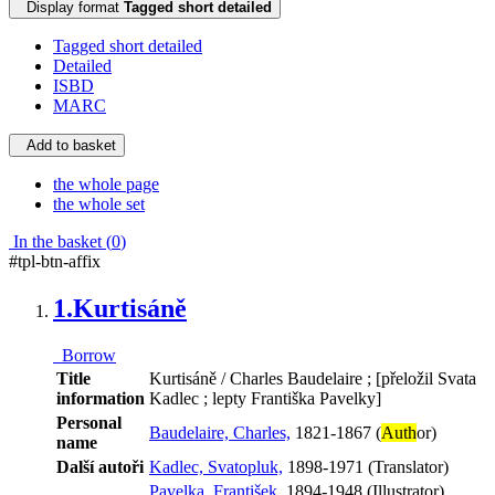
Display format
Tagged short detailed
Tagged short detailed
Detailed
ISBD
MARC
Add to basket
the whole page
the whole set
In the basket (
0
)
#tpl-btn-affix
1.
Kurtisáně
Borrow
Title
Kurtisáně / Charles Baudelaire ; [přeložil Svata
information
Kadlec ; lepty Františka Pavelky]
Personal
Baudelaire, Charles,
1821-1867 (
Auth
or)
name
Další autoři
Kadlec, Svatopluk,
1898-1971 (Translator)
Pavelka, František,
1894-1948 (Illustrator)