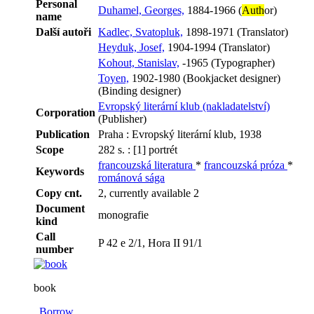
Personal
Duhamel, Georges,
1884-1966 (
Auth
or)
name
Další autoři
Kadlec, Svatopluk,
1898-1971 (Translator)
Heyduk, Josef,
1904-1994 (Translator)
Kohout, Stanislav,
-1965 (Typographer)
Toyen,
1902-1980 (Bookjacket designer)
(Binding designer)
Evropský literární klub (nakladatelství)
Corporation
(Publisher)
Publication
Praha : Evropský literární klub, 1938
Scope
282 s. : [1] portrét
francouzská literatura
*
francouzská próza
*
Keywords
románová sága
Copy cnt.
2, currently available 2
Document
monografie
kind
Call
P 42 e 2/1, Hora II 91/1
number
book
Borrow