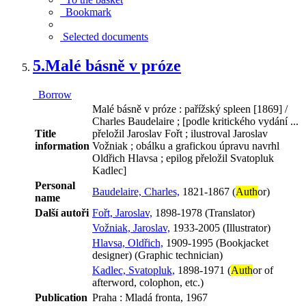
Bookmark
Selected documents
5.
Malé básně v próze
Borrow
Malé básně v próze : pařížský spleen [1869] /
Charles Baudelaire ; [podle kritického vydání ...
Title
přeložil Jaroslav Fořt ; ilustroval Jaroslav
information
Vožniak ; obálku a grafickou úpravu navrhl
Oldřich Hlavsa ; epilog přeložil Svatopluk
Kadlec]
Personal
Baudelaire, Charles,
1821-1867 (
Auth
or)
name
Další autoři
Fořt, Jaroslav,
1898-1978 (Translator)
Vožniak, Jaroslav,
1933-2005 (Illustrator)
Hlavsa, Oldřich,
1909-1995 (Bookjacket
designer) (Graphic technician)
Kadlec, Svatopluk,
1898-1971 (
Auth
or of
afterword, colophon, etc.)
Publication
Praha : Mladá fronta, 1967