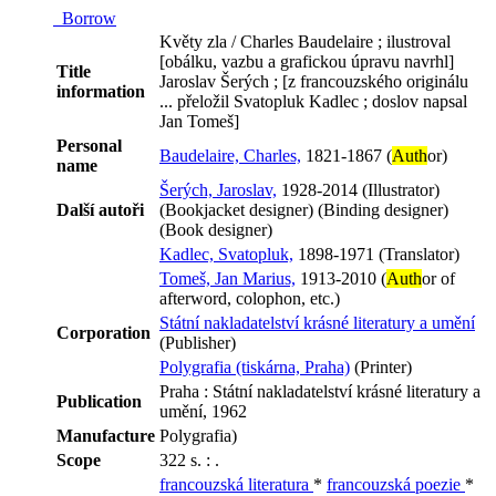
Borrow
Květy zla / Charles Baudelaire ; ilustroval
[obálku, vazbu a grafickou úpravu navrhl]
Title
Jaroslav Šerých ; [z francouzského originálu
information
... přeložil Svatopluk Kadlec ; doslov napsal
Jan Tomeš]
Personal
Baudelaire, Charles,
1821-1867 (
Auth
or)
name
Šerých, Jaroslav,
1928-2014 (Illustrator)
Další autoři
(Bookjacket designer) (Binding designer)
(Book designer)
Kadlec, Svatopluk,
1898-1971 (Translator)
Tomeš, Jan Marius,
1913-2010 (
Auth
or of
afterword, colophon, etc.)
Státní nakladatelství krásné literatury a umění
Corporation
(Publisher)
Polygrafia (tiskárna, Praha)
(Printer)
Praha : Státní nakladatelství krásné literatury a
Publication
umění, 1962
Manufacture
Polygrafia)
Scope
322 s. : .
francouzská literatura
*
francouzská poezie
*