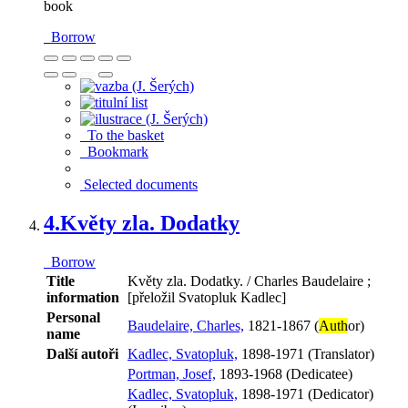
book
Borrow
To the basket
Bookmark
Selected documents
4.
Květy zla. Dodatky
Borrow
Title
Květy zla. Dodatky. / Charles Baudelaire ;
information
[přeložil Svatopluk Kadlec]
Personal
Baudelaire, Charles,
1821-1867 (
Auth
or)
name
Další autoři
Kadlec, Svatopluk,
1898-1971 (Translator)
Portman, Josef,
1893-1968 (Dedicatee)
Kadlec, Svatopluk,
1898-1971 (Dedicator)