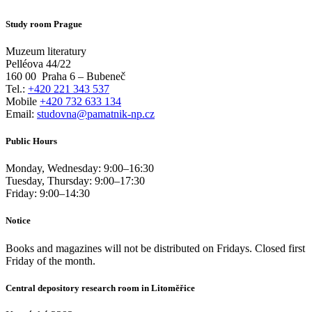
Study room Prague
Muzeum literatury
Pelléova 44/22
160 00
Praha 6 – Bubeneč
Tel.:
+420 221 343 537
Mobile
+420 732 633 134
Email:
studovna@pamatnik-np.cz
Public Hours
Monday, Wednesday:
9:00
–
16:30
Tuesday, Thursday:
9:00
–
17:30
Friday:
9:00
–
14:30
Notice
Books and magazines will not be distributed on Fridays. Closed first
Friday of the month.
Central depository research room in Litoměřice