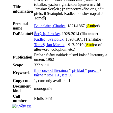
(obálku, vazbu a grafickou úpravu navrhl]
Title
Jaroslav Šerých ; [z francouzského originálu ...
information
přeložil Svatopluk Kadlec ; doslov napsal Jan
Tomeš]
Personal
Baudelaire, Charles,
1821-1867 (
Auth
or)
name
Další autoři
Šerých, Jaroslav,
1928-2014 (Illustrator)
Kadlec, Svatopluk,
1898-1971 (Translator)
Tomeš, Jan Marius,
1913-2010 (
Auth
or of
afterword, colophon, etc.)
Praha : Státní nakladatelství krásné literatury a
Publication
umění, 1962
Scope
322 s. : il
francouzská literatura
*
překlad
*
poezie
*
Keywords
básně
*
stol. 19., léta 50.
Copy cnt.
1, currently available 1
Document
monografie
kind
Call
EJulis 0451
number