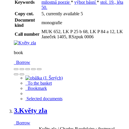
Keywords
milostná poezie
*
výbor básní
*
stol. 19., léta
50.
Copy cnt.
5, currently available 5
Document
monografie
kind
MUK 652, LK P 25 b 68, LK P 84 a 12, LK
Call number
Janeček 1405, RSzpuk 0006
book
Borrow
To the basket
Bookmark
Selected documents
3.
Květy zla
Borrow
Květy zla / Charles Baudelaire ; ilustroval