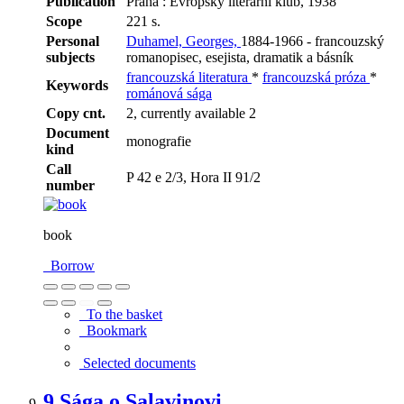
Publication
Praha : Evropský literární klub, 1938
Scope
221 s.
Personal
Duhamel, Georges,
1884-1966 - francouzský
subjects
romanopisec, esejista, dramatik a básník
francouzská literatura
*
francouzská próza
*
Keywords
románová sága
Copy cnt.
2, currently available 2
Document
monografie
kind
Call
P 42 e 2/3, Hora II 91/2
number
book
Borrow
To the basket
Bookmark
Selected documents
9.
Sága o Salavinovi