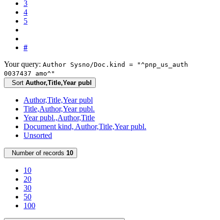
3
4
5
#
Your query:
Author Sysno/Doc.kind = "^pnp_us_auth
0037437 amo^"
Sort
Author,Title,Year publ
Author,Title,Year publ
Title,Author,Year publ.
Year publ.,Author,Title
Document kind, Author,Title,Year publ.
Unsorted
Number of records
10
10
20
30
50
100