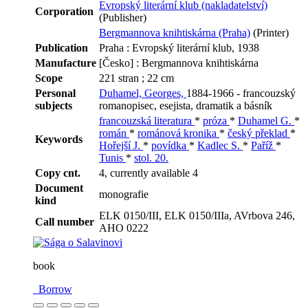
Evropský literární klub (nakladatelství)
Corporation
(Publisher)
Bergmannova knihtiskárna (Praha)
(Printer)
Publication
Praha : Evropský literární klub, 1938
Manufacture
[Česko] : Bergmannova knihtiskárna
Scope
221 stran ; 22 cm
Personal
Duhamel, Georges,
1884-1966 - francouzský
subjects
romanopisec, esejista, dramatik a básník
francouzská literatura
*
próza
*
Duhamel G.
*
román
*
románová kronika
*
český překlad
*
Keywords
Hořejší J.
*
povídka
*
Kadlec S.
*
Paříž
*
Tunis
*
stol. 20.
Copy cnt.
4, currently available 4
Document
monografie
kind
ELK 0150/III, ELK 0150/IIIa, AVrbova 246,
Call number
AHO 0222
book
Borrow