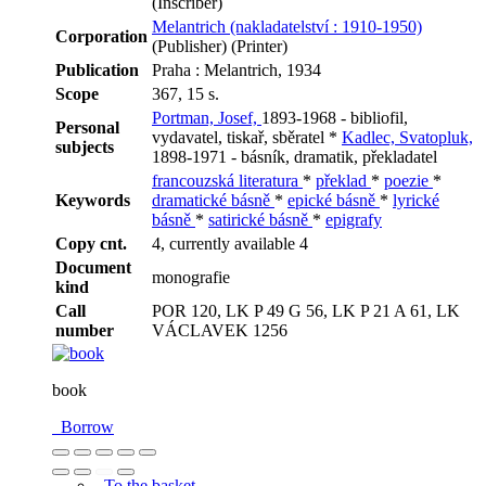
(Inscriber)
Melantrich (nakladatelství : 1910-1950)
Corporation
(Publisher) (Printer)
Publication
Praha : Melantrich, 1934
Scope
367, 15 s.
Portman, Josef,
1893-1968 - bibliofil,
Personal
vydavatel, tiskař, sběratel *
Kadlec, Svatopluk,
subjects
1898-1971 - básník, dramatik, překladatel
francouzská literatura
*
překlad
*
poezie
*
Keywords
dramatické básně
*
epické básně
*
lyrické
básně
*
satirické básně
*
epigrafy
Copy cnt.
4, currently available 4
Document
monografie
kind
Call
POR 120, LK P 49 G 56, LK P 21 A 61, LK
number
VÁCLAVEK 1256
book
Borrow
To the basket