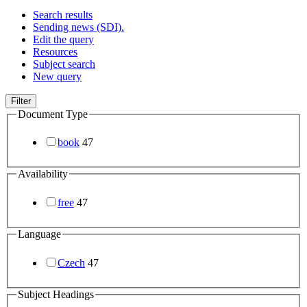
Search results
Sending news (SDI).
Edit the query
Resources
Subject search
New query
Filter
Document Type
book
47
Availability
free
47
Language
Czech
47
Subject Headings