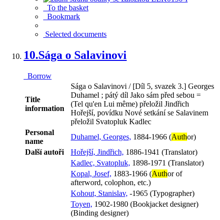
To the basket
Bookmark
Selected documents
10.
Sága o Salavinovi
Borrow
Sága o Salavinovi / [Díl 5, svazek 3.] Georges
Duhamel ; pátý díl Jako sám před sebou =
Title
(Tel qu'en Lui même) přeložil Jindřich
information
Hořejší, povídku Nové setkání se Salavinem
přeložil Svatopluk Kadlec
Personal
Duhamel, Georges,
1884-1966 (
Auth
or)
name
Další autoři
Hořejší, Jindřich,
1886-1941 (Translator)
Kadlec, Svatopluk,
1898-1971 (Translator)
Kopal, Josef,
1883-1966 (
Auth
or of
afterword, colophon, etc.)
Kohout, Stanislav,
-1965 (Typographer)
Toyen,
1902-1980 (Bookjacket designer)
(Binding designer)