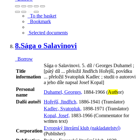
To the basket
Bookmark
Selected documents
8.
Sága o Salavinovi
Borrow
Sága o Salavinovi. 5. díl / Georges Duhamel ;
Title
[pátý díl ... přeložil Jindřich Hořejší, povídku
information
... přeložil Svatopluk Kadlec ; studii o autorovi
a jeho díle napsal Josef Kopal]
Personal
Duhamel, Georges,
1884-1966 (
Auth
or)
name
Další autoři
Hořejší, Jindřich,
1886-1941 (Translator)
Kadlec, Svatopluk,
1898-1971 (Translator)
Kopal, Josef,
1883-1966 (Commentator for
written text)
Evropský literární klub (nakladatelství)
Corporation
(Publisher)