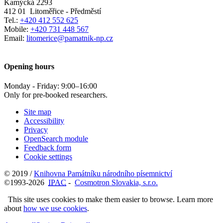
Kamýcká 2293
412 01
Litoměřice - Předměstí
Tel.:
+420 412 552 625
Mobile:
+420 731 448 567
Email:
litomerice@pamatnik-np.cz
Opening hours
Monday - Friday:
9:00
–
16:00
Only for pre-booked researchers.
Site map
Accessibility
Privacy
OpenSearch module
Feedback form
Cookie settings
© 2019 /
Knihovna Památníku národního písemnictví
©1993-2026
IPAC
-
Cosmotron Slovakia, s.r.o.
This site uses cookies to make them easier to browse. Learn more
about
how we use cookies
.