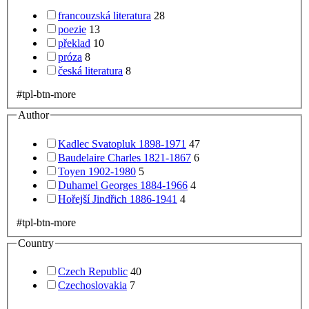
francouzská literatura
28
poezie
13
překlad
10
próza
8
česká literatura
8
#tpl-btn-more
Author
Kadlec Svatopluk 1898-1971
47
Baudelaire Charles 1821-1867
6
Toyen 1902-1980
5
Duhamel Georges 1884-1966
4
Hořejší Jindřich 1886-1941
4
#tpl-btn-more
Country
Czech Republic
40
Czechoslovakia
7