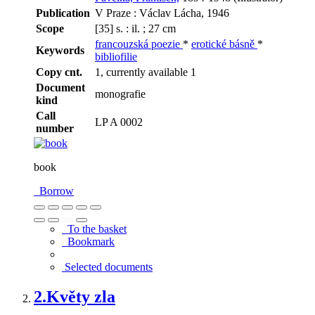
Publication
V Praze : Václav Lácha, 1946
Scope
[35] s. : il. ; 27 cm
francouzská poezie
*
erotické básně
*
Keywords
bibliofilie
Copy cnt.
1, currently available 1
Document
monografie
kind
Call
LP A 0002
number
book
Borrow
To the basket
Bookmark
Selected documents
2.
Květy zla