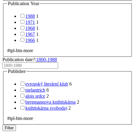
Publication Year
1988
1
1971
1
1968
1
1967
1
1966
1
#tpl-btn-more
Publication date?:
1800-1988
Publisher
evropský literární klub
6
melantrich
6
alois srdce
2
bergmannova knihtiskárna
2
knihtiskárna svoboda)
2
#tpl-btn-more
Filter