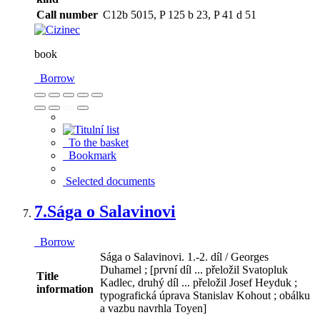
Call number
C12b 5015, P 125 b 23, P 41 d 51
book
Borrow
To the basket
Bookmark
Selected documents
7.
Sága o Salavinovi
Borrow
Sága o Salavinovi. 1.-2. díl / Georges
Duhamel ; [první díl ... přeložil Svatopluk
Title
Kadlec, druhý díl ... přeložil Josef Heyduk ;
information
typografická úprava Stanislav Kohout ; obálku
a vazbu navrhla Toyen]