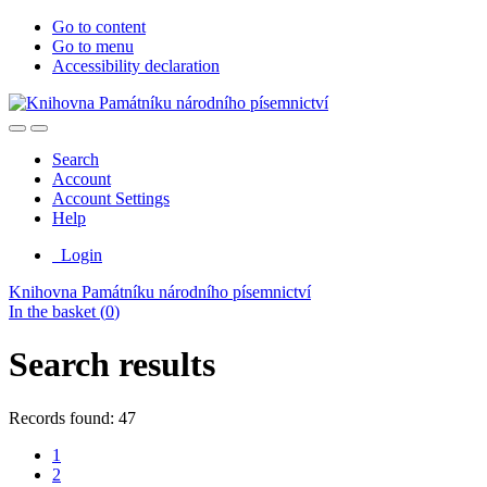
Go to content
Go to menu
Accessibility declaration
Search
Account
Account Settings
Help
Login
Knihovna Památníku národního písemnictví
In the basket (
0
)
Search results
Records found: 47
1
2