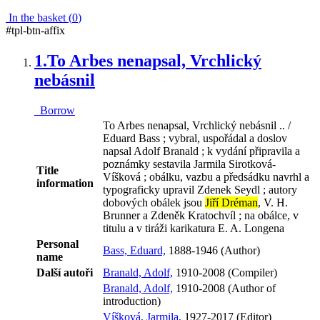
In the basket (
0
)
#tpl-btn-affix
1.
To Arbes nenapsal, Vrchlický
nebásnil
Borrow
To Arbes nenapsal, Vrchlický nebásnil .. /
Eduard Bass ; vybral, uspořádal a doslov
napsal Adolf Branald ; k vydání připravila a
poznámky sestavila Jarmila Sirotková-
Title
Víšková ; obálku, vazbu a předsádku navrhl a
information
typograficky upravil Zdenek Seydl ; autory
dobových obálek jsou
Jiří Dréman
, V. H.
Brunner a Zdeněk Kratochvíl ; na obálce, v
titulu a v tiráži karikatura E. A. Longena
Personal
Bass, Eduard,
1888-1946 (Author)
name
Další autoři
Branald, Adolf,
1910-2008 (Compiler)
Branald, Adolf,
1910-2008 (Author of
introduction)
Víšková, Jarmila,
1927-2017 (Editor)