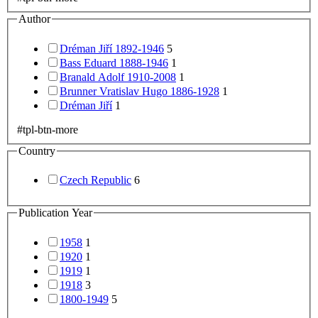
Author
Dréman Jiří 1892-1946
5
Bass Eduard 1888-1946
1
Branald Adolf 1910-2008
1
Brunner Vratislav Hugo 1886-1928
1
Dréman Jiří
1
#tpl-btn-more
Country
Czech Republic
6
Publication Year
1958
1
1920
1
1919
1
1918
3
1800-1949
5