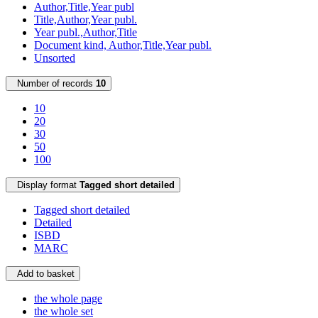
Author,Title,Year publ
Title,Author,Year publ.
Year publ.,Author,Title
Document kind, Author,Title,Year publ.
Unsorted
Number of records
10
10
20
30
50
100
Display format
Tagged short detailed
Tagged short detailed
Detailed
ISBD
MARC
Add to basket
the whole page
the whole set