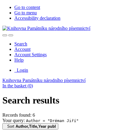
Go to content
Go to menu
Accessibility declaration
Search
Account
Account Settings
Help
Login
Knihovna Památníku národního písemnictví
In the basket (
0
)
Search results
Records found: 6
Your query:
Author = "Dréman Jiří"
Sort
Author,Title,Year publ