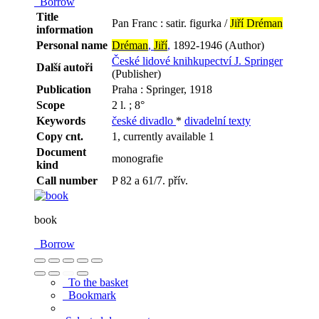
Borrow
Title
Pan Franc : satir. figurka /
Jiří Dréman
information
Personal name
Dréman
,
Jiří
,
1892-1946 (Author)
České lidové knihkupectví J. Springer
Další autoři
(Publisher)
Publication
Praha : Springer, 1918
Scope
2 l. ; 8°
Keywords
české divadlo
*
divadelní texty
Copy cnt.
1, currently available 1
Document
monografie
kind
Call number
P 82 a 61/7. přív.
book
Borrow
To the basket
Bookmark