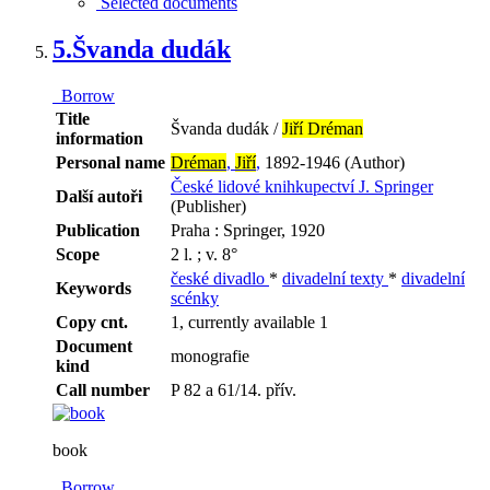
Selected documents
5.
Švanda dudák
Borrow
Title
Švanda dudák /
Jiří Dréman
information
Personal name
Dréman
,
Jiří
,
1892-1946 (Author)
České lidové knihkupectví J. Springer
Další autoři
(Publisher)
Publication
Praha : Springer, 1920
Scope
2 l. ; v. 8°
české divadlo
*
divadelní texty
*
divadelní
Keywords
scénky
Copy cnt.
1, currently available 1
Document
monografie
kind
Call number
P 82 a 61/14. přív.
book
Borrow