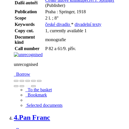
České lidové knihkupectví J. Springer
Další autoři
(Publisher)
Publication
Praha : Springer, 1918
Scope
2 l. ; 8°
Keywords
české divadlo
*
divadelní texty
Copy cnt.
1, currently available 1
Document
monografie
kind
Call number
P 82 a 61/9. přív.
unrecognised
Borrow
To the basket
Bookmark
Selected documents
4.
Pan Franc