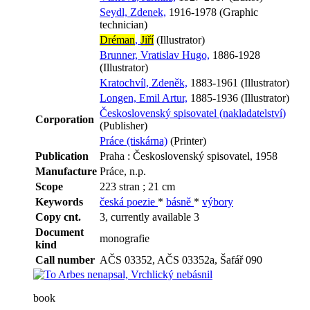
Seydl, Zdenek,
1916-1978 (Graphic
technician)
Dréman
,
Jiří
(Illustrator)
Brunner, Vratislav Hugo,
1886-1928
(Illustrator)
Kratochvíl, Zdeněk,
1883-1961 (Illustrator)
Longen, Emil Artur,
1885-1936 (Illustrator)
Československý spisovatel (nakladatelství)
Corporation
(Publisher)
Práce (tiskárna)
(Printer)
Publication
Praha : Československý spisovatel, 1958
Manufacture
Práce, n.p.
Scope
223 stran ; 21 cm
Keywords
česká poezie
*
básně
*
výbory
Copy cnt.
3, currently available 3
Document
monografie
kind
Call number
AČS 03352, AČS 03352a, Šafář 090
book