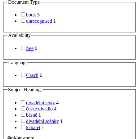
Document Type
book
5
unrecognised
1
Availability
free
6
Language
Czech
6
Subject Headings
divadelní texty
4
české divadlo
4
básně
1
divadelní scénky
1
kabaret
1
#tpl-btn-more