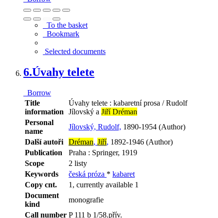
To the basket
Bookmark
Selected documents
6.
Úvahy telete
Borrow
Title
Úvahy telete : kabaretní prosa / Rudolf
information
Jílovský a
Jiří Dréman
Personal
Jílovský, Rudolf,
1890-1954 (Author)
name
Další autoři
Dréman
,
Jiří
,
1892-1946 (Author)
Publication
Praha : Springer, 1919
Scope
2 listy
Keywords
česká próza
*
kabaret
Copy cnt.
1, currently available 1
Document
monografie
kind
Call number
P 111 b 1/58.přív.