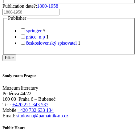
Publication date?:
1800-1958
Publisher
springer
5
práce, n.p
1
československý spisovatel
1
Filter
Study room Prague
Muzeum literatury
Pelléova 44/22
160 00
Praha 6 – Bubeneč
Tel.:
+420 221 343 537
Mobile
+420 732 633 134
Email:
studovna@pamatnik-np.cz
Public Hours