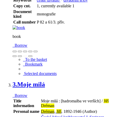
Keywords
české divadlo
*
divadelní texty
Copy cnt.
1, currently available 1
Document
monografie
kind
Call number
P 82 a 61/3. přív.
book
Borrow
To the basket
Bookmark
Selected documents
3.
Moje milá
Borrow
Title
Moje milá : [hadromalba ve verších] /
Jiří
information
Dréman
Personal name
Dréman
,
Jiří
,
1892-1946 (Author)