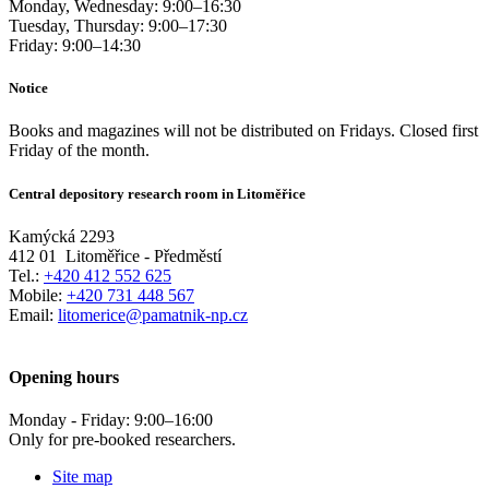
Monday, Wednesday:
9:00
–
16:30
Tuesday, Thursday:
9:00
–
17:30
Friday:
9:00
–
14:30
Notice
Books and magazines will not be distributed on Fridays. Closed first
Friday of the month.
Central depository research room in Litoměřice
Kamýcká 2293
412 01
Litoměřice - Předměstí
Tel.:
+420 412 552 625
Mobile:
+420 731 448 567
Email:
litomerice@pamatnik-np.cz
Opening hours
Monday - Friday:
9:00
–
16:00
Only for pre-booked researchers.
Site map