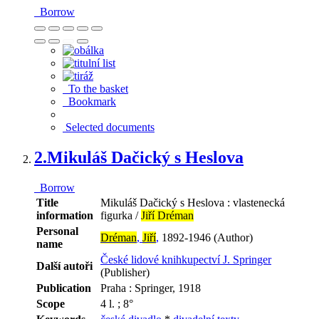
Borrow
To the basket
Bookmark
Selected documents
2.
Mikuláš Dačický s Heslova
Borrow
Title
Mikuláš Dačický s Heslova : vlastenecká
information
figurka /
Jiří Dréman
Personal
Dréman
,
Jiří
,
1892-1946 (Author)
name
České lidové knihkupectví J. Springer
Další autoři
(Publisher)
Publication
Praha : Springer, 1918
Scope
4 l. ; 8°