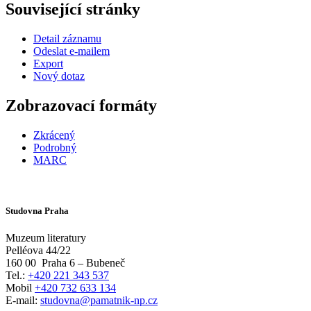
Související stránky
Detail záznamu
Odeslat e-mailem
Export
Nový dotaz
Zobrazovací formáty
Zkrácený
Podrobný
MARC
Studovna Praha
Muzeum literatury
Pelléova 44/22
160 00
Praha 6 – Bubeneč
Tel.:
+420 221 343 537
Mobil
+420 732 633 134
E-mail:
studovna@pamatnik-np.cz