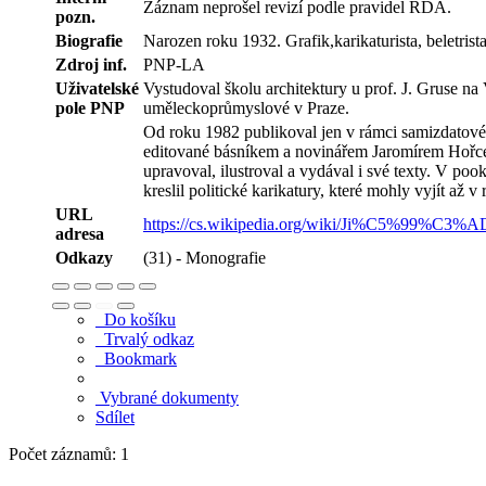
Záznam neprošel revizí podle pravidel RDA.
pozn.
Biografie
Narozen roku 1932. Grafik,karikaturista, beletrista
Zdroj inf.
PNP-LA
Uživatelské
Vystudoval školu architektury u prof. J. Gruse na
pole PNP
uměleckoprůmyslové v Praze.
Od roku 1982 publikoval jen v rámci samizdatov
editované básníkem a novinářem Jaromírem Hořc
upravoval, ilustroval a vydával i své texty. V po
kreslil politické karikatury, které mohly vyjít až v
URL
https://cs.wikipedia.org/wiki/Ji%C5%99%C3
adresa
Odkazy
(31) - Monografie
Do košíku
Trvalý odkaz
Bookmark
Vybrané dokumenty
Sdílet
Počet záznamů: 1