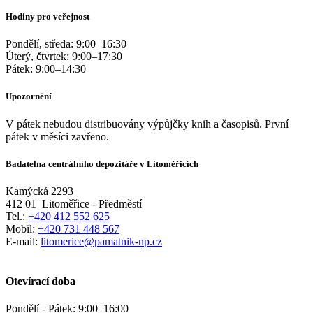
Hodiny pro veřejnost
Pondělí, středa:
9:00
–
16:30
Úterý, čtvrtek:
9:00
–
17:30
Pátek:
9:00
–
14:30
Upozornění
V pátek nebudou distribuovány výpůjčky knih a časopisů. První
pátek v měsíci zavřeno.
Badatelna centrálního depozitáře v Litoměřicích
Kamýcká 2293
412 01
Litoměřice - Předměstí
Tel.:
+420 412 552 625
Mobil:
+420 731 448 567
E-mail:
litomerice@pamatnik-np.cz
Otevírací doba
Pondělí - Pátek:
9:00
–
16:00