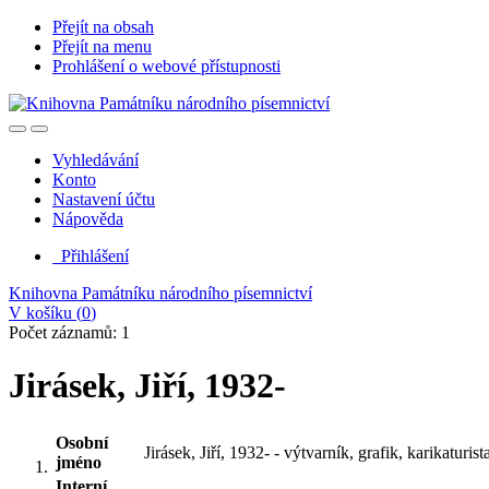
Přejít na obsah
Přejít na menu
Prohlášení o webové přístupnosti
Vyhledávání
Konto
Nastavení účtu
Nápověda
Přihlášení
Knihovna Památníku národního písemnictví
V košíku (
0
)
Počet záznamů: 1
Jirásek, Jiří, 1932-
Osobní
Jirásek, Jiří, 1932- - výtvarník, grafik, karikaturista
jméno
Interní