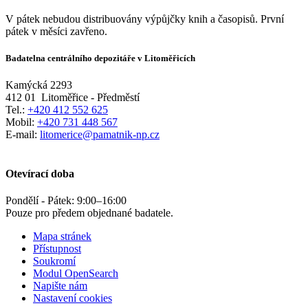
V pátek nebudou distribuovány výpůjčky knih a časopisů. První
pátek v měsíci zavřeno.
Badatelna centrálního depozitáře v Litoměřicích
Kamýcká 2293
412 01
Litoměřice - Předměstí
Tel.:
+420 412 552 625
Mobil:
+420 731 448 567
E-mail:
litomerice@pamatnik-np.cz
Otevírací doba
Pondělí - Pátek:
9:00
–
16:00
Pouze pro předem objednané badatele.
Mapa stránek
Přístupnost
Soukromí
Modul OpenSearch
Napište nám
Nastavení cookies