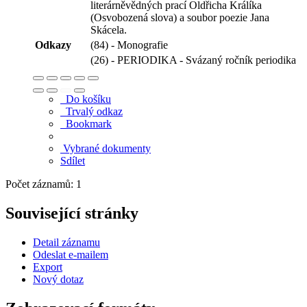
literárněvědných prací Oldřicha Králíka
(Osvobozená slova) a soubor poezie Jana
Skácela.
Odkazy
(84) - Monografie
(26) - PERIODIKA - Svázaný ročník periodika
Do košíku
Trvalý odkaz
Bookmark
Vybrané dokumenty
Sdílet
Počet záznamů: 1
Související stránky
Detail záznamu
Odeslat e-mailem
Export
Nový dotaz