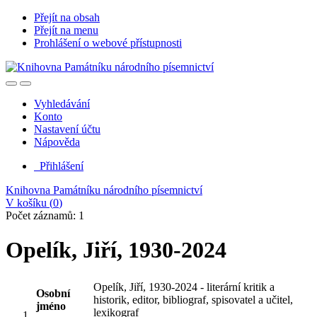
Přejít na obsah
Přejít na menu
Prohlášení o webové přístupnosti
Vyhledávání
Konto
Nastavení účtu
Nápověda
Přihlášení
Knihovna Památníku národního písemnictví
V košíku (
0
)
Počet záznamů: 1
Opelík, Jiří, 1930-2024
Opelík, Jiří, 1930-2024 - literární kritik a
Osobní
historik, editor, bibliograf, spisovatel a učitel,
jméno
lexikograf