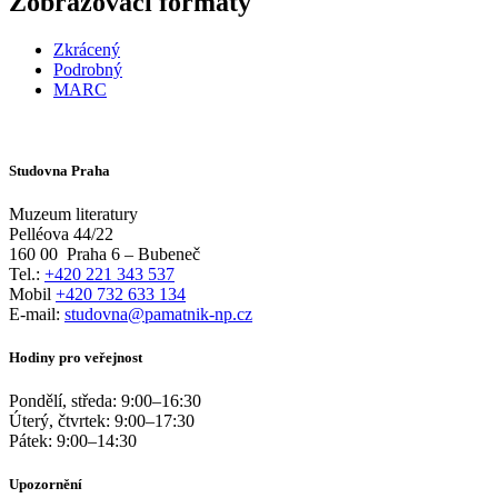
Zobrazovací formáty
Zkrácený
Podrobný
MARC
Studovna Praha
Muzeum literatury
Pelléova 44/22
160 00
Praha 6 – Bubeneč
Tel.:
+420 221 343 537
Mobil
+420 732 633 134
E-mail:
studovna@pamatnik-np.cz
Hodiny pro veřejnost
Pondělí, středa:
9:00
–
16:30
Úterý, čtvrtek:
9:00
–
17:30
Pátek:
9:00
–
14:30
Upozornění