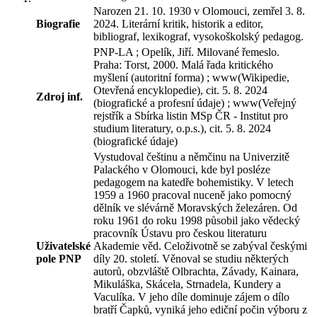
Narozen 21. 10. 1930 v Olomouci, zemřel 3. 8.
Biografie
2024. Literární kritik, historik a editor,
bibliograf, lexikograf, vysokoškolský pedagog.
PNP-LA ; Opelík, Jiří. Milované řemeslo.
Praha: Torst, 2000. Malá řada kritického
myšlení (autoritní forma) ; www(Wikipedie,
Otevřená encyklopedie), cit. 5. 8. 2024
Zdroj inf.
(biografické a profesní údaje) ; www(Veřejný
rejstřík a Sbírka listin MSp ČR - Institut pro
studium literatury, o.p.s.), cit. 5. 8. 2024
(biografické údaje)
Vystudoval češtinu a němčinu na Univerzitě
Palackého v Olomouci, kde byl posléze
pedagogem na katedře bohemistiky. V letech
1959 a 1960 pracoval nuceně jako pomocný
dělník ve slévárně Moravských železáren. Od
roku 1961 do roku 1998 působil jako vědecký
pracovník Ústavu pro českou literaturu
Uživatelské
Akademie věd. Celoživotně se zabýval českými
pole PNP
díly 20. století. Věnoval se studiu některých
autorů, obzvláště Olbrachta, Závady, Kainara,
Mikuláška, Skácela, Strnadela, Kundery a
Vaculíka. V jeho díle dominuje zájem o dílo
bratří Čapků, vyniká jeho ediční počin výboru z