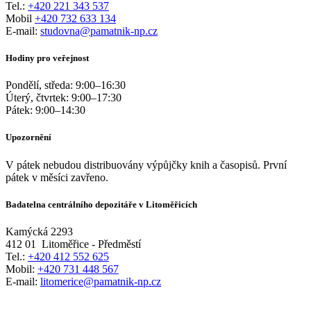
Tel.:
+420 221 343 537
Mobil
+420 732 633 134
E-mail:
studovna@pamatnik-np.cz
Hodiny pro veřejnost
Pondělí, středa:
9:00
–
16:30
Úterý, čtvrtek:
9:00
–
17:30
Pátek:
9:00
–
14:30
Upozornění
V pátek nebudou distribuovány výpůjčky knih a časopisů. První
pátek v měsíci zavřeno.
Badatelna centrálního depozitáře v Litoměřicích
Kamýcká 2293
412 01
Litoměřice - Předměstí
Tel.:
+420 412 552 625
Mobil:
+420 731 448 567
E-mail:
litomerice@pamatnik-np.cz