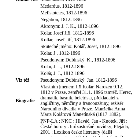
Medardus, 1812-1896
Mefistoteles, 1812-1896
Negation, 1812-1896
Akronym: J. J. K., 1812-1896
Kolar, Josef Jiří, 1812-1896
Kollar, Josef Jiří, 1812-1896
Skutečné jméno: Kolář, Josef, 1812-1896
Kolar, J., 1812-1896
Pseudonym: Dubinský, K., 1812-1896
Kolar, J. J., 1812-1896
Kolár, J. J., 1812-1896
Viz též
Pseudonym: Dubinský, Jan, 1812-1896
Vlastním jménem Jiří Kolár. Narozen 9.12.
1812 v Praze, zemřel 31.1. 1896 tamtéž. Herec,
dramatik, básník, beletrista, překladatel z
Biografie
angličtiny, němčiny a francouzštiny, režisér
Národního divadla v Praze. Manželka Anna
Marta Kolárová-Manetínská (1817-1882).
PNP-LA ; NKC ; Hlaváč, Jan - Knotek, Jiří :
České horory : hrůzostrašné povídky; Plejáda,
2001 ; Lexikon české literatury (další