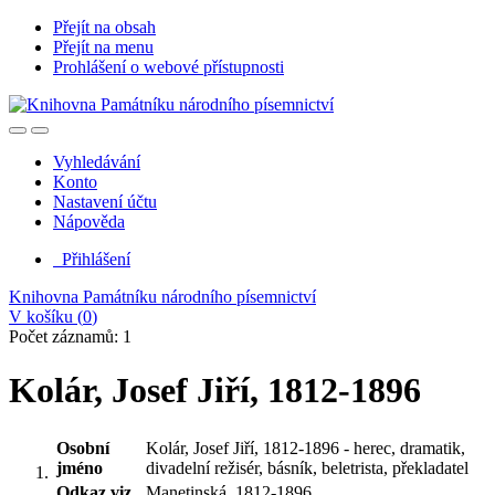
Přejít na obsah
Přejít na menu
Prohlášení o webové přístupnosti
Vyhledávání
Konto
Nastavení účtu
Nápověda
Přihlášení
Knihovna Památníku národního písemnictví
V košíku (
0
)
Počet záznamů: 1
Kolár, Josef Jiří, 1812-1896
Osobní
Kolár, Josef Jiří, 1812-1896 - herec, dramatik,
jméno
divadelní režisér, básník, beletrista, překladatel
Odkaz viz.
Manetinská, 1812-1896