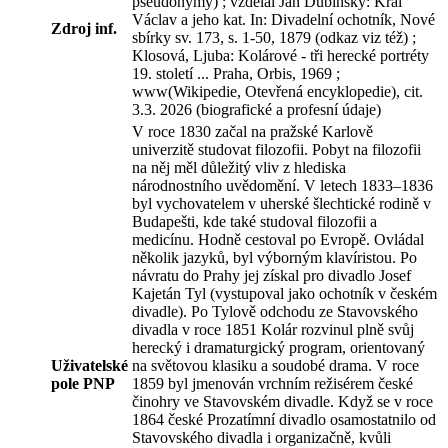
pseudonymy) ; vzdělal Jan Dubinský: Král
Václav a jeho kat. In: Divadelní ochotník, Nové
Zdroj inf.
sbírky sv. 173, s. 1-50, 1879 (odkaz viz též) ;
Klosová, Ljuba: Kolárové - tři herecké portréty
19. století ... Praha, Orbis, 1969 ;
www(Wikipedie, Otevřená encyklopedie), cit.
3.3. 2026 (biografické a profesní údaje)
V roce 1830 začal na pražské Karlově
univerzitě studovat filozofii. Pobyt na filozofii
na něj měl důležitý vliv z hlediska
národnostního uvědomění. V letech 1833–1836
byl vychovatelem v uherské šlechtické rodině v
Budapešti, kde také studoval filozofii a
medicínu. Hodně cestoval po Evropě. Ovládal
několik jazyků, byl výborným klavíristou. Po
návratu do Prahy jej získal pro divadlo Josef
Kajetán Tyl (vystupoval jako ochotník v českém
divadle). Po Tylově odchodu ze Stavovského
divadla v roce 1851 Kolár rozvinul plně svůj
herecký i dramaturgický program, orientovaný
Uživatelské
na světovou klasiku a soudobé drama. V roce
pole PNP
1859 byl jmenován vrchním režisérem české
činohry ve Stavovském divadle. Když se v roce
1864 české Prozatímní divadlo osamostatnilo od
Stavovského divadla i organizačně, kvůli