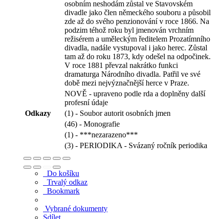
osobním neshodám zůstal ve Stavovském
divadle jako člen německého souboru a působil
zde až do svého penzionování v roce 1866. Na
podzim téhož roku byl jmenován vrchním
režisérem a uměleckým ředitelem Prozatímního
divadla, nadále vystupoval i jako herec. Zůstal
tam až do roku 1873, kdy odešel na odpočinek.
V roce 1881 převzal nakrátko funkci
dramaturga Národního divadla. Patřil ve své
době mezi nejvýznačnější herce v Praze.
NOVĚ - upraveno podle rda a doplněny další
profesní údaje
Odkazy
(1) - Soubor autorit osobních jmen
(46) - Monografie
(1) - ***nezarazeno***
(3) - PERIODIKA - Svázaný ročník periodika
Do košíku
Trvalý odkaz
Bookmark
Vybrané dokumenty
Sdílet