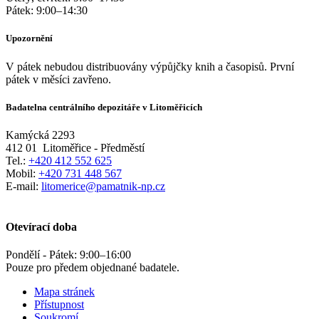
Pátek:
9:00
–
14:30
Upozornění
V pátek nebudou distribuovány výpůjčky knih a časopisů. První
pátek v měsíci zavřeno.
Badatelna centrálního depozitáře v Litoměřicích
Kamýcká 2293
412 01
Litoměřice - Předměstí
Tel.:
+420 412 552 625
Mobil:
+420 731 448 567
E-mail:
litomerice@pamatnik-np.cz
Otevírací doba
Pondělí - Pátek:
9:00
–
16:00
Pouze pro předem objednané badatele.
Mapa stránek
Přístupnost
Soukromí