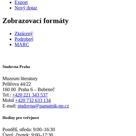
Export
Nový dotaz
Zobrazovací formáty
Zkrácený
Podrobný
MARC
Studovna Praha
Muzeum literatury
Pelléova 44/22
160 00
Praha 6 – Bubeneč
Tel.:
+420 221 343 537
Mobil
+420 732 633 134
E-mail:
studovna@pamatnik-np.cz
Hodiny pro veřejnost
Pondělí, středa:
9:00
–
16:30
Úterý, čtvrtek:
9:00
–
17:30