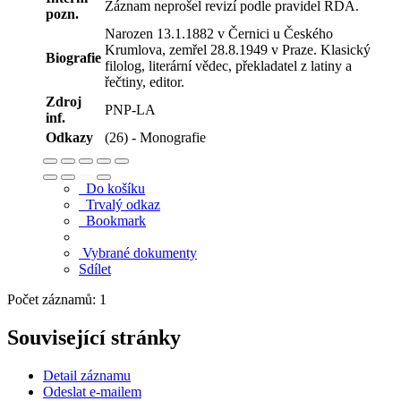
Záznam neprošel revizí podle pravidel RDA.
pozn.
Narozen 13.1.1882 v Černici u Českého
Krumlova, zemřel 28.8.1949 v Praze. Klasický
Biografie
filolog, literární vědec, překladatel z latiny a
řečtiny, editor.
Zdroj
PNP-LA
inf.
Odkazy
(26) - Monografie
Do košíku
Trvalý odkaz
Bookmark
Vybrané dokumenty
Sdílet
Počet záznamů: 1
Související stránky
Detail záznamu
Odeslat e-mailem