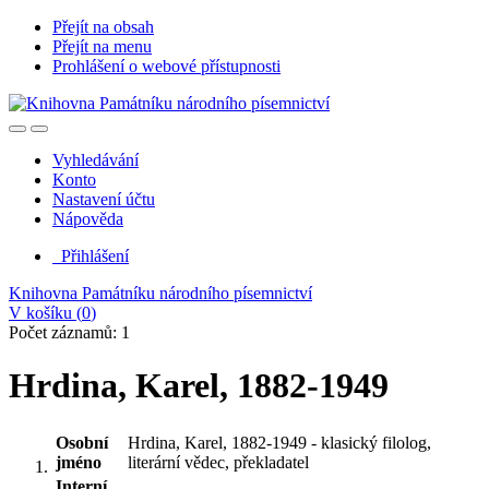
Přejít na obsah
Přejít na menu
Prohlášení o webové přístupnosti
Vyhledávání
Konto
Nastavení účtu
Nápověda
Přihlášení
Knihovna Památníku národního písemnictví
V košíku (
0
)
Počet záznamů: 1
Hrdina, Karel, 1882-1949
Osobní
Hrdina, Karel, 1882-1949 - klasický filolog,
jméno
literární vědec, překladatel
Interní