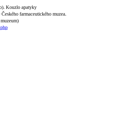
o). Kouzlo apatyky
e Českého farmaceutického muzea.
é muzeum)
.php