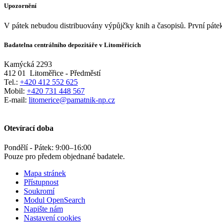
Upozornění
V pátek nebudou distribuovány výpůjčky knih a časopisů. První pátek
Badatelna centrálního depozitáře v Litoměřicích
Kamýcká 2293
412 01
Litoměřice - Předměstí
Tel.:
+420 412 552 625
Mobil:
+420 731 448 567
E-mail:
litomerice@pamatnik-np.cz
Otevírací doba
Pondělí - Pátek:
9:00
–
16:00
Pouze pro předem objednané badatele.
Mapa stránek
Přístupnost
Soukromí
Modul OpenSearch
Napište nám
Nastavení cookies