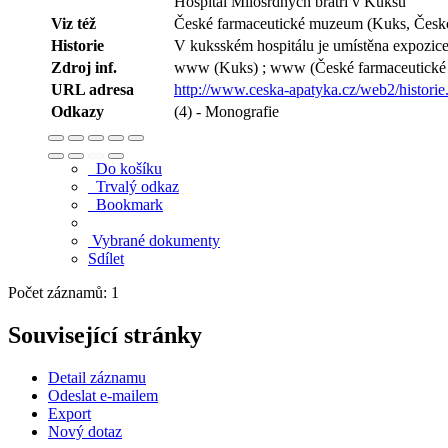
Hospitál Milosrdných bratří v Kuksu
Viz též
České farmaceutické muzeum (Kuks, Česk
Historie
V kuksském hospitálu je umístěna expozic
Zdroj inf.
www (Kuks) ; www (České farmaceutick
URL adresa
http://www.ceska-apatyka.cz/web2/historie
Odkazy
(4) - Monografie
Do košíku
Trvalý odkaz
Bookmark
Vybrané dokumenty
Sdílet
Počet záznamů: 1
Související stránky
Detail záznamu
Odeslat e-mailem
Export
Nový dotaz