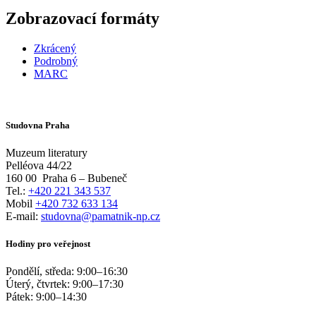
Zobrazovací formáty
Zkrácený
Podrobný
MARC
Studovna Praha
Muzeum literatury
Pelléova 44/22
160 00
Praha 6 – Bubeneč
Tel.:
+420 221 343 537
Mobil
+420 732 633 134
E-mail:
studovna@pamatnik-np.cz
Hodiny pro veřejnost
Pondělí, středa:
9:00
–
16:30
Úterý, čtvrtek:
9:00
–
17:30
Pátek:
9:00
–
14:30