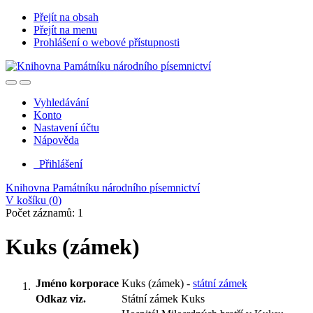
Přejít na obsah
Přejít na menu
Prohlášení o webové přístupnosti
Vyhledávání
Konto
Nastavení účtu
Nápověda
Přihlášení
Knihovna Památníku národního písemnictví
V košíku (
0
)
Počet záznamů: 1
Kuks (zámek)
Jméno korporace
Kuks (zámek) -
státní zámek
Odkaz viz.
Státní zámek Kuks