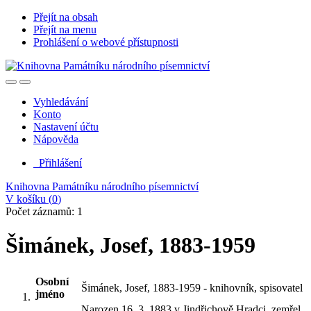
Přejít na obsah
Přejít na menu
Prohlášení o webové přístupnosti
Vyhledávání
Konto
Nastavení účtu
Nápověda
Přihlášení
Knihovna Památníku národního písemnictví
V košíku (
0
)
Počet záznamů: 1
Šimánek, Josef, 1883-1959
Osobní
Šimánek, Josef, 1883-1959 - knihovník, spisovatel
jméno
Narozen 16. 3. 1883 v Jindřichově Hradci, zemřel