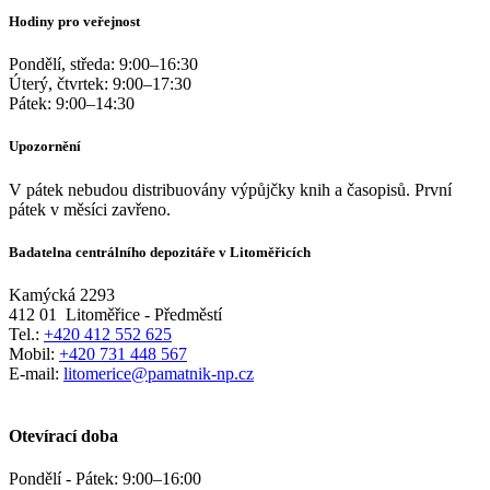
Hodiny pro veřejnost
Pondělí, středa:
9:00
–
16:30
Úterý, čtvrtek:
9:00
–
17:30
Pátek:
9:00
–
14:30
Upozornění
V pátek nebudou distribuovány výpůjčky knih a časopisů. První
pátek v měsíci zavřeno.
Badatelna centrálního depozitáře v Litoměřicích
Kamýcká 2293
412 01
Litoměřice - Předměstí
Tel.:
+420 412 552 625
Mobil:
+420 731 448 567
E-mail:
litomerice@pamatnik-np.cz
Otevírací doba
Pondělí - Pátek:
9:00
–
16:00