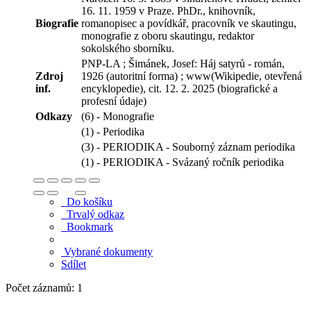
16. 11. 1959 v Praze. PhDr., knihovník,
Biografie
romanopisec a povídkář, pracovník ve skautingu,
monografie z oboru skautingu, redaktor
sokolského sborníku.
PNP-LA ; Šimánek, Josef: Háj satyrů - román,
Zdroj
1926 (autoritní forma) ; www(Wikipedie, otevřená
inf.
encyklopedie), cit. 12. 2. 2025 (biografické a
profesní údaje)
Odkazy
(6) - Monografie
(1) - Periodika
(3) - PERIODIKA - Souborný záznam periodika
(1) - PERIODIKA - Svázaný ročník periodika
Do košíku
Trvalý odkaz
Bookmark
Vybrané dokumenty
Sdílet
Počet záznamů: 1