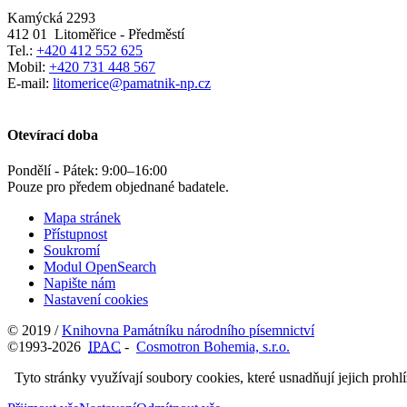
Kamýcká 2293
412 01
Litoměřice - Předměstí
Tel.:
+420 412 552 625
Mobil:
+420 731 448 567
E-mail:
litomerice@pamatnik-np.cz
Otevírací doba
Pondělí - Pátek:
9:00
–
16:00
Pouze pro předem objednané badatele.
Mapa stránek
Přístupnost
Soukromí
Modul OpenSearch
Napište nám
Nastavení cookies
© 2019 /
Knihovna Památníku národního písemnictví
©1993-2026
IPAC
-
Cosmotron Bohemia, s.r.o.
Tyto stránky využívají soubory cookies, které usnadňují jejich prohl