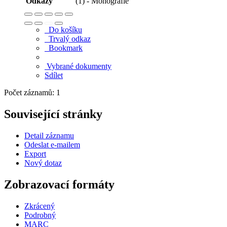
Odkazy
(1) - Monografie
Do košíku
Trvalý odkaz
Bookmark
Vybrané dokumenty
Sdílet
Počet záznamů: 1
Související stránky
Detail záznamu
Odeslat e-mailem
Export
Nový dotaz
Zobrazovací formáty
Zkrácený
Podrobný
MARC