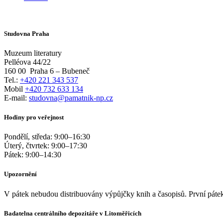
Studovna Praha
Muzeum literatury
Pelléova 44/22
160 00
Praha 6 – Bubeneč
Tel.:
+420 221 343 537
Mobil
+420 732 633 134
E-mail:
studovna@pamatnik-np.cz
Hodiny pro veřejnost
Pondělí, středa:
9:00
–
16:30
Úterý, čtvrtek:
9:00
–
17:30
Pátek:
9:00
–
14:30
Upozornění
V pátek nebudou distribuovány výpůjčky knih a časopisů. První pátek
Badatelna centrálního depozitáře v Litoměřicích