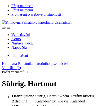
Přejít na obsah
Přejít na menu
Prohlášení o webové přístupnosti
Vyhledávání
Konto
Nastavení účtu
Nápověda
Přihlášení
Knihovna Památníku národního písemnictví
V košíku (
0
)
Počet záznamů: 1
Sührig, Hartmut
Osobní jméno
Sührig, Hartmut - něm. literární historik
Zdroj inf.
Kalender? Ey, wie viel Kalender!