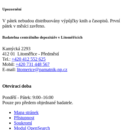
Upozornění
V pátek nebudou distribuovány výpůjčky knih a časopisů. První
pátek v měsíci zavřeno.
Badatelna centrálního depozitáře v Litoměřicích
Kamýcká 2293
412 01
Litoměřice - Předměstí
Tel.:
+420 412 552 625
Mobil:
+420 731 448 567
E-mail:
litomerice@pamatnik-np.cz
Otevírací doba
Pondělí - Pátek:
9:00
–
16:00
Pouze pro předem objednané badatele.
Mapa stránek
Přístupnost
Soukromí
Modul OpenSearch