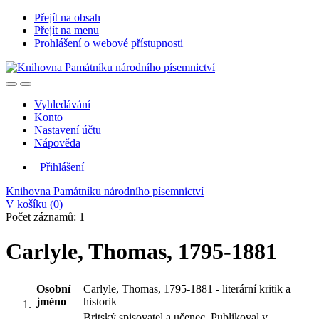
Přejít na obsah
Přejít na menu
Prohlášení o webové přístupnosti
Vyhledávání
Konto
Nastavení účtu
Nápověda
Přihlášení
Knihovna Památníku národního písemnictví
V košíku (
0
)
Počet záznamů: 1
Carlyle, Thomas, 1795-1881
Osobní
Carlyle, Thomas, 1795-1881 - literární kritik a
jméno
historik
Britský spisovatel a učenec. Publikoval v