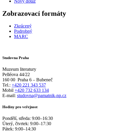
Nový dotaz
Zobrazovací formáty
Zkrácený
Podrobný
MARC
Studovna Praha
Muzeum literatury
Pelléova 44/22
160 00
Praha 6 – Bubeneč
Tel.:
+420 221 343 537
Mobil
+420 732 633 134
E-mail:
studovna@pamatnik-np.cz
Hodiny pro veřejnost
Pondělí, středa:
9:00
–
16:30
Úterý, čtvrtek:
9:00
–
17:30
Pátek:
9:00
–
14:30