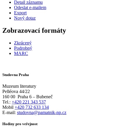
Detail záznamu
Odeslat e-mailem
Export
Nový dotaz
Zobrazovací formáty
Zkrácený
Podrobný
MARC
Studovna Praha
Muzeum literatury
Pelléova 44/22
160 00
Praha 6 – Bubeneč
Tel.:
+420 221 343 537
Mobil
+420 732 633 134
E-mail:
studovna@pamatnik-np.cz
Hodiny pro veřejnost