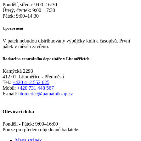
Pondělí, středa:
9:00
–
16:30
Úterý, čtvrtek:
9:00
–
17:30
Pátek:
9:00
–
14:30
Upozornění
V pátek nebudou distribuovány výpůjčky knih a časopisů. První
pátek v měsíci zavřeno.
Badatelna centrálního depozitáře v Litoměřicích
Kamýcká 2293
412 01
Litoměřice - Předměstí
Tel.:
+420 412 552 625
Mobil:
+420 731 448 567
E-mail:
litomerice@pamatnik-np.cz
Otevírací doba
Pondělí - Pátek:
9:00
–
16:00
Pouze pro předem objednané badatele.
Mapa stránek