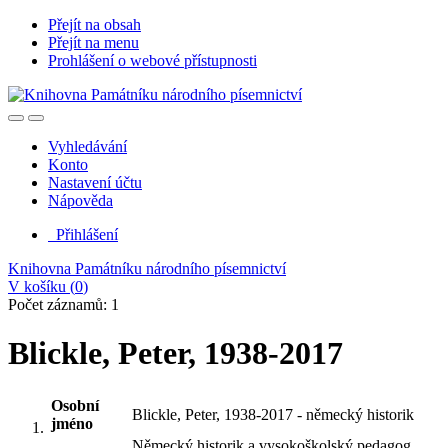
Přejít na obsah
Přejít na menu
Prohlášení o webové přístupnosti
Vyhledávání
Konto
Nastavení účtu
Nápověda
Přihlášení
Knihovna Památníku národního písemnictví
V košíku (
0
)
Počet záznamů: 1
Blickle, Peter, 1938-2017
Osobní
Blickle, Peter, 1938-2017 - německý historik
jméno
Německý historik a vysokoškolský pedagog,