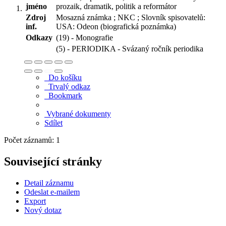
jméno
prozaik, dramatik, politik a reformátor
Zdroj
Mosazná známka ; NKC ; Slovník spisovatelů:
inf.
USA: Odeon (biografická poznámka)
Odkazy
(19) - Monografie
(5) - PERIODIKA - Svázaný ročník periodika
Do košíku
Trvalý odkaz
Bookmark
Vybrané dokumenty
Sdílet
Počet záznamů: 1
Související stránky
Detail záznamu
Odeslat e-mailem
Export
Nový dotaz