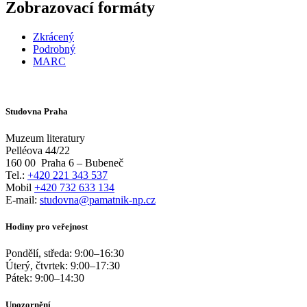
Zobrazovací formáty
Zkrácený
Podrobný
MARC
Studovna Praha
Muzeum literatury
Pelléova 44/22
160 00
Praha 6 – Bubeneč
Tel.:
+420 221 343 537
Mobil
+420 732 633 134
E-mail:
studovna@pamatnik-np.cz
Hodiny pro veřejnost
Pondělí, středa:
9:00
–
16:30
Úterý, čtvrtek:
9:00
–
17:30
Pátek:
9:00
–
14:30
Upozornění