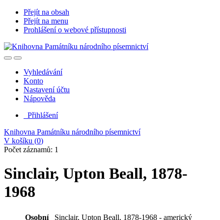
Přejít na obsah
Přejít na menu
Prohlášení o webové přístupnosti
Vyhledávání
Konto
Nastavení účtu
Nápověda
Přihlášení
Knihovna Památníku národního písemnictví
V košíku (
0
)
Počet záznamů: 1
Sinclair, Upton Beall, 1878-
1968
Osobní
Sinclair, Upton Beall, 1878-1968 - americký