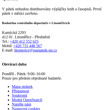
V pátek nebudou distribuovány výpůjčky knih a časopisů. První
pátek v měsíci zavřeno.
Badatelna centrálního depozitáře v Litoměřicích
Kamýcká 2293
412 01
Litoměřice - Předměstí
Tel.:
+420 412 552 625
Mobil:
+420 731 448 567
E-mail:
litomerice@pamatnik-np.cz
Otevírací doba
Pondělí - Pátek:
9:00
–
16:00
Pouze pro předem objednané badatele.
Mapa stránek
Přístupnost
Soukromí
Modul OpenSearch
Napište nám
Nastavení cookies